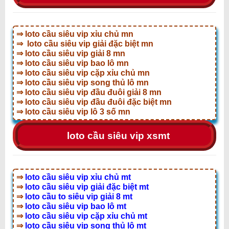
⇒
loto cầu siêu vip xỉu chủ mn
⇒
loto cầu siêu vip giải đặc biệt mn
⇒
loto cầu siêu vip giải 8 mn
⇒
loto cầu siêu vip bao lô mn
⇒
loto cầu siêu vip cặp xỉu chủ mn
⇒
loto cầu siêu vip song thủ lô mn
⇒
loto cầu siêu vip đầu đuôi giải 8 mn
⇒
loto cầu siêu vip đầu đuôi đặc biệt mn
⇒
loto cầu siêu vip lô 3 số mn
loto cầu siêu vip xsmt
⇒
loto cầu siêu vip xỉu chủ mt
⇒
loto cầu siêu vip giải đặc biệt mt
⇒
loto cầu to siêu vip giải 8 mt
⇒
loto cầu siêu vip bao lô mt
⇒
loto cầu siêu vip cặp xỉu chủ mt
⇒
loto cầu siêu vip song thủ lô mt