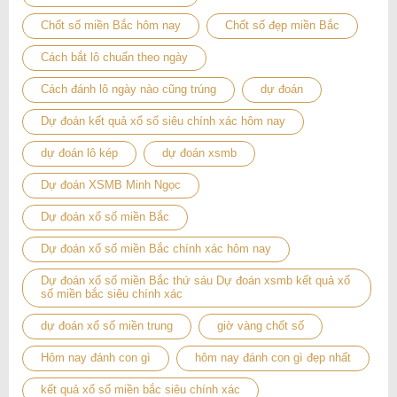
Chốt số miền Bắc hôm nay
Chốt số đẹp miền Bắc
Cách bắt lô chuẩn theo ngày
Cách đánh lô ngày nào cũng trúng
dự đoán
Dự đoán kết quả xổ số siêu chính xác hôm nay
dự đoán lô kép
dự đoán xsmb
Dự đoán XSMB Minh Ngọc
Dự đoán xổ số miền Bắc
Dự đoán xổ số miền Bắc chính xác hôm nay
Dự đoán xổ số miền Bắc thứ sáu Dự đoán xsmb kết quả xổ
số miền bắc siêu chính xác
dự đoán xổ số miền trung
giờ vàng chốt số
Hôm nay đánh con gì
hôm nay đánh con gì đẹp nhất
kết quả xổ số miền bắc siêu chính xác