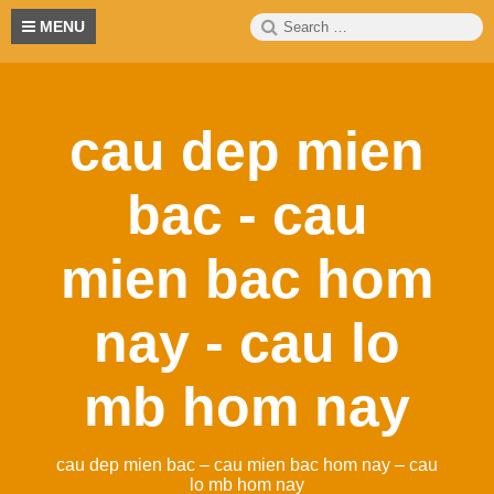
Skip
Search
S
MENU
to
for:
content
cau dep mien
bac - cau
mien bac hom
nay - cau lo
mb hom nay
cau dep mien bac – cau mien bac hom nay – cau
lo mb hom nay