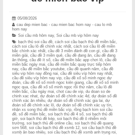
Posted
05/08/2026
05/08/2026
on:
Author:
cau dep mien bac - cau mien bac hom nay - cau lo mb
hom nay
Categories:
Soi cầu mb hôm nay
,
Soi cầu mb vip hôm nay
Tags:
bạch thủ soi cầu đề
,
cách soi cầu bạch thủ đề miền bắc
,
cách soi cầu lô đề chính xác nhất
,
cách soi cầu lô đề miền
bắc chính xác nhất
,
cầu đề 3 miền đánh đề con gì
,
cầu đề 3
miền giải
,
cầu đề 3 miền quê
,
cầu đề đang ăn
,
cầu đề đang
ăn thông
,
cầu đề ít số
,
cầu đề miền bắc app chơi lô
,
cầu đề
miền bắc ngày mai
,
cầu đề miền bắc quay trực tiếp hôm
nay
,
cầu đề miền bắc youtube
,
cầu đề quanh năm
,
cầu đề
siêu vip hôm nay đồng nai
,
cầu đề siêu víp hôm nay nhất
,
cầu đề siêu víp hôm nay vip
,
cầu đề xổ số minh ngoc dự
đoán
,
cầu đề xổ số minh ngoc kiên giang
,
cầu đề xổ số minh
ngoc qua
,
cầu đề xổ số minh ngọc rồi thứ năm
,
cầu lô đề
miền bắc
,
cầu ngày mai
,
chot cau de vip
,
du doan so de
chinh xac nhat
,
dự đoán số đề chính xác 4d
,
dự đoán số đề
chính xác ăn nhiều
,
dự đoán số đề chính xác gia lai
,
dự
đoán số đề chính xác lô
,
dự đoán số đề chính xác uy tín
,
nhận xs song thủ đề miền bắc víp
,
rồng bạch kim soi cầu
đề
,
số đề miền bắc
,
soi bạch thủ đề 4 số
,
soi bạch thủ đề
giờ
,
soi bạch thủ đề kép
,
soi bạch thủ đề ô nhiễm môi
trường
,
soi bạch thủ đề online cầu
,
soi bạch thủ đề quang
sơn 568
,
soi cầu bạch thủ đề xsmb 12
,
soi cầu bạch thủ đề
xsmb ăn bao nhiêu
,
soi cầu bạch thủ đề xsmb anh trung roi
,