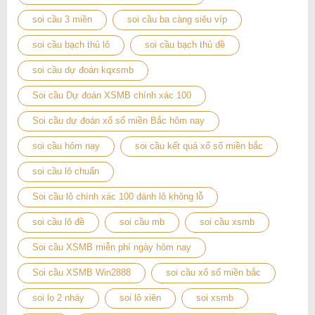
soi cầu 3 miền
soi cầu ba càng siêu víp
soi cầu bạch thủ lô
soi cầu bạch thủ đề
soi cầu dự đoán kqxsmb
Soi cầu Dự đoán XSMB chính xác 100
Soi cầu dự đoán xổ số miền Bắc hôm nay
soi cầu hôm nay
soi cầu kết quả xổ số miền bắc
soi cầu lô chuẩn
Soi cầu lô chính xác 100 đánh lô không lỗ
soi cầu lô đề
soi cầu mb
soi cầu xsmb
Soi cầu XSMB miễn phí ngày hôm nay
Soi cầu XSMB Win2888
soi cầu xổ số miền bắc
soi lo 2 nháy
soi lô xiên
soi xsmb