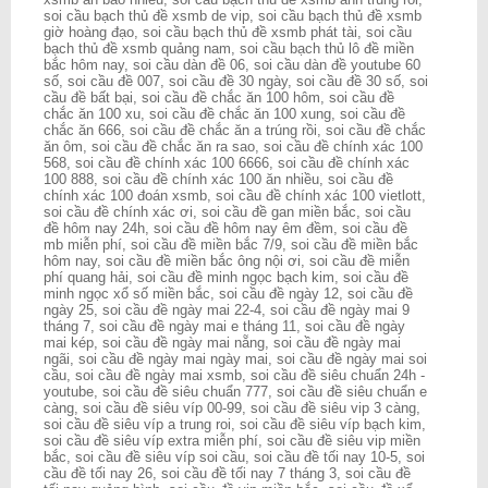
soi cầu bạch thủ đề xsmb de vip
,
soi cầu bạch thủ đề xsmb
giờ hoàng đạo
,
soi cầu bạch thủ đề xsmb phát tài
,
soi cầu
bạch thủ đề xsmb quảng nam
,
soi cầu bạch thủ lô đề miền
bắc hôm nay
,
soi cầu dàn đề 06
,
soi cầu dàn đề youtube 60
số
,
soi cầu đề 007
,
soi cầu đề 30 ngày
,
soi cầu đề 30 số
,
soi
cầu đề bất bại
,
soi cầu đề chắc ăn 100 hôm
,
soi cầu đề
chắc ăn 100 xu
,
soi cầu đề chắc ăn 100 xung
,
soi cầu đề
chắc ăn 666
,
soi cầu đề chắc ăn a trúng rồi
,
soi cầu đề chắc
ăn ôm
,
soi cầu đề chắc ăn ra sao
,
soi cầu đề chính xác 100
568
,
soi cầu đề chính xác 100 6666
,
soi cầu đề chính xác
100 888
,
soi cầu đề chính xác 100 ăn nhiều
,
soi cầu đề
chính xác 100 đoán xsmb
,
soi cầu đề chính xác 100 vietlott
,
soi cầu đề chính xác ơi
,
soi cầu đề gan miền bắc
,
soi cầu
đề hôm nay 24h
,
soi cầu đề hôm nay êm đềm
,
soi cầu đề
mb miễn phí
,
soi cầu đề miền bắc 7/9
,
soi cầu đề miền bắc
hôm nay
,
soi cầu đề miền bắc ông nội ơi
,
soi cầu đề miễn
phí quang hải
,
soi cầu đề minh ngọc bạch kim
,
soi cầu đề
minh ngọc xổ số miền bắc
,
soi cầu đề ngày 12
,
soi cầu đề
ngày 25
,
soi cầu đề ngày mai 22-4
,
soi cầu đề ngày mai 9
tháng 7
,
soi cầu đề ngày mai e tháng 11
,
soi cầu đề ngày
mai kép
,
soi cầu đề ngày mai nẵng
,
soi cầu đề ngày mai
ngãi
,
soi cầu đề ngày mai ngày mai
,
soi cầu đề ngày mai soi
cầu
,
soi cầu đề ngày mai xsmb
,
soi cầu đề siêu chuẩn 24h -
youtube
,
soi cầu đề siêu chuẩn 777
,
soi cầu đề siêu chuẩn e
càng
,
soi cầu đề siêu víp 00-99
,
soi cầu đề siêu vip 3 càng
,
soi cầu đề siêu víp a trung roi
,
soi cầu đề siêu víp bạch kim
,
soi cầu đề siêu víp extra miễn phí
,
soi cầu đề siêu vip miền
bắc
,
soi cầu đề siêu víp soi cầu
,
soi cầu đề tối nay 10-5
,
soi
cầu đề tối nay 26
,
soi cầu đề tối nay 7 tháng 3
,
soi cầu đề