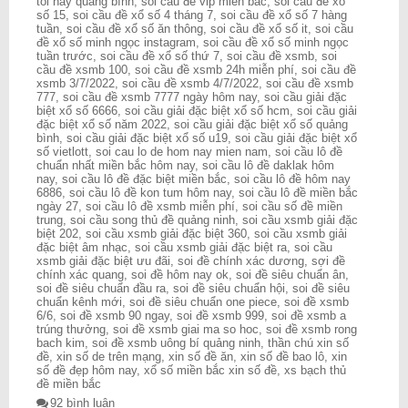
tối nay quảng bình
,
soi cầu đề vip miền bắc
,
soi cầu đề xổ
số 15
,
soi cầu đề xổ số 4 tháng 7
,
soi cầu đề xổ số 7 hàng
tuần
,
soi cầu đề xổ số ăn thông
,
soi cầu đề xổ số it
,
soi cầu
đề xổ số minh ngọc instagram
,
soi cầu đề xổ số minh ngọc
tuần trước
,
soi cầu đề xổ số thứ 7
,
soi cầu đề xsmb
,
soi
cầu đề xsmb 100
,
soi cầu đề xsmb 24h miễn phí
,
soi cầu đề
xsmb 3/7/2022
,
soi cầu đề xsmb 4/7/2022
,
soi cầu đề xsmb
777
,
soi cầu đề xsmb 7777 ngày hôm nay
,
soi cầu giải đặc
biệt xổ số 6666
,
soi cầu giải đặc biệt xổ số hcm
,
soi cầu giải
đặc biệt xổ số năm 2022
,
soi cầu giải đặc biệt xổ số quảng
bình
,
soi cầu giải đặc biệt xổ số u19
,
soi cầu giải đặc biệt xổ
số vietlott
,
soi cau lo de hom nay mien nam
,
soi cầu lô đề
chuẩn nhất miền bắc hôm nay
,
soi cầu lô đề daklak hôm
nay
,
soi cầu lô đề đặc biệt miền bắc
,
soi cầu lô đề hôm nay
6886
,
soi cầu lô đề kon tum hôm nay
,
soi cầu lô đề miền bắc
ngày 27
,
soi cầu lô đề xsmb miễn phí
,
soi cầu số đề miền
trung
,
soi cầu song thủ đề quảng ninh
,
soi cầu xsmb giải đặc
biệt 202
,
soi cầu xsmb giải đặc biệt 360
,
soi cầu xsmb giải
đặc biệt âm nhạc
,
soi cầu xsmb giải đặc biệt ra
,
soi cầu
xsmb giải đặc biệt ưu đãi
,
soi đề chính xác dương
,
sợi đề
chính xác quang
,
soi đề hôm nay ok
,
soi đề siêu chuẩn ân
,
soi đề siêu chuẩn đầu ra
,
soi đề siêu chuẩn hội
,
soi đề siêu
chuẩn kênh mới
,
soi đề siêu chuẩn one piece
,
soi đề xsmb
6/6
,
soi đề xsmb 90 ngay
,
soi đề xsmb 999
,
soi đề xsmb a
trúng thưởng
,
soi đề xsmb giai ma so hoc
,
soi đề xsmb rong
bach kim
,
soi đề xsmb uông bí quảng ninh
,
thần chú xin số
đề
,
xin số de trên mạng
,
xin số đề ăn
,
xin số đề bao lô
,
xin
số đề đẹp hôm nay
,
xổ số miền bắc xin số đề
,
xs bạch thủ
đề miền bắc
92 bình luận
ở