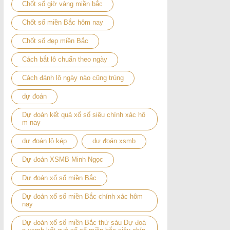
Chốt số giờ vàng miền bắc
Chốt số miền Bắc hôm nay
Chốt số đẹp miền Bắc
Cách bắt lô chuẩn theo ngày
Cách đánh lô ngày nào cũng trúng
dự đoán
Dự đoán kết quả xổ số siêu chính xác hô
m nay
dự đoán lô kép
dự đoán xsmb
Dự đoán XSMB Minh Ngọc
Dự đoán xổ số miền Bắc
Dự đoán xổ số miền Bắc chính xác hôm
nay
Dự đoán xổ số miền Bắc thứ sáu Dự đoá