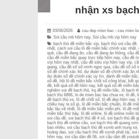
nhận xs bạch
Posted
03/06/2026
03/06/2026
Author:
cau dep mien bac - cau mien b
on:
Categories:
Soi cầu mb hôm nay
,
Soi cầu mb vip hôm nay
Tags:
bạch thủ đề miền bắc vip
,
bạch thủ soi cầu đề
,
nhất
,
cách soi cầu lô đề miền bắc chính xác nhất
,
quê
,
cầu đề đang ăn
,
cầu đề đang ăn thông
,
cầu đề
cầu đề miền bắc quay trực tiếp hôm nay
,
cầu đề m
víp hôm nay nhất
,
cầu đề siêu víp hôm nay vip
,
cầ
giang
,
cầu đề xổ số minh ngoc qua
,
cầu đề xổ số 
số đề chính xác 4d
,
dự đoán số đề chính xác ăn n
dự đoán số đề chính xác uy tín
,
đánh đề miền bắc
số đề
,
hội lô đề miền bắc chốt số công khai
,
kết q
đề
,
kết quả số đề hôm nay
,
kết quả số đề miền bắ
nghiệm soi đề bạch thủ
,
kq đề miền bắc
,
lô bạch t
bach thu 6886
,
lo de mien bac lau chua ve
,
lô đề
,
l
đề bạch thủ xs
,
lô đề chốt số
,
lô đề đẹp hôm nay
,
chiều nay ra số gì
,
lô đề miền bắc chuẩn
,
lô đề mi
bắc lâu về nhất
,
lô đề miền bắc miễn phí
,
lô đề mi
miền bắc thứ bảy
,
lô đê online
,
lô đề online miền b
soi cầu đề
,
soi bạch thủ đề 4 số
,
soi bạch thủ đề g
bạch thủ đề online cầu
,
soi bạch thủ đề quang sơn
bao nhiêu
,
soi cầu bạch thủ đề xsmb anh trung roi
hoàng đạo
,
soi cầu bạch thủ đề xsmb phát tài
,
soi
hôm nay
,
soi cầu dàn đề 06
,
soi cầu dàn đề youtu