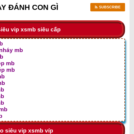
AY ĐÁNH CON GÌ
SUBSCRIBE
 siêu vip xsmb siêu cấp
mb
2 nháy mb
mb
kép mb
kép mb
mb
mb
mb
mb
mb
 mb
b
to siêu vip xsmb víp