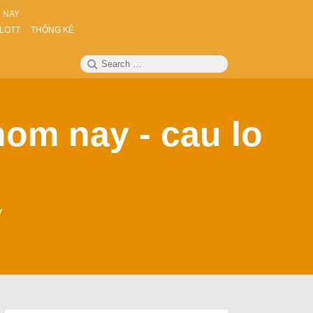
 NAY
TLOTT
THỐNG KÊ
Search
SEARCH
for:
hom nay - cau lo
y