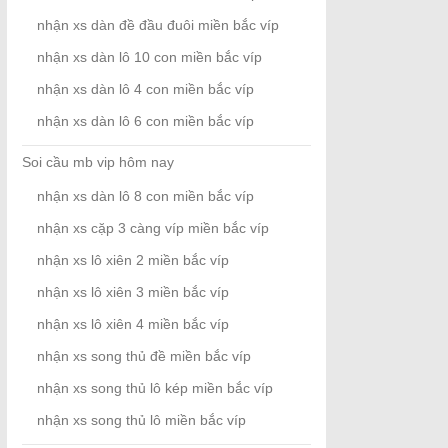
nhận xs dàn đề đầu đuôi miền bắc víp
nhận xs dàn lô 10 con miền bắc víp
nhận xs dàn lô 4 con miền bắc víp
nhận xs dàn lô 6 con miền bắc víp
Soi cầu mb vip hôm nay
nhận xs dàn lô 8 con miền bắc víp
nhận xs cặp 3 càng víp miền bắc víp
nhận xs lô xiên 2 miền bắc víp
nhận xs lô xiên 3 miền bắc víp
nhận xs lô xiên 4 miền bắc víp
nhận xs song thủ đề miền bắc víp
nhận xs song thủ lô kép miền bắc víp
nhận xs song thủ lô miền bắc víp