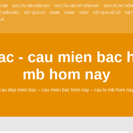
O MB
SOI CẦU MB HÔM NAY
SOI CẦU MB VIP HÔM NAY
SOI CẦU MT HÔM
Ề MIỀN BẮC
KẾT QUẢ XS
XSMB
XSMN
XSMT
KẾT QUẢ XỔ SỐ
VIE
UẢ
c - cau mien bac 
mb hom nay
cau dep mien bac – cau mien bac hom nay – cau lo mb hom na