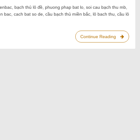
enbac, bạch thủ lô đề, phuong phap bat lo, soi cau bạch thu mb,
ien bac, cach bat so de, cầu bạch thủ miền bắc, lô bach thu, cầu lô
Continue Reading
nhận
xs
bạch
thủ
đề
miền
bắc
víp