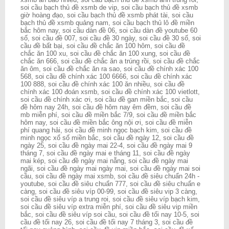
soi cầu bạch thủ đề xsmb de vip
,
soi cầu bạch thủ đề xsmb
giờ hoàng đạo
,
soi cầu bạch thủ đề xsmb phát tài
,
soi cầu
bạch thủ đề xsmb quảng nam
,
soi cầu bạch thủ lô đề miền
bắc hôm nay
,
soi cầu dàn đề 06
,
soi cầu dàn đề youtube 60
số
,
soi cầu đề 007
,
soi cầu đề 30 ngày
,
soi cầu đề 30 số
,
soi
cầu đề bất bại
,
soi cầu đề chắc ăn 100 hôm
,
soi cầu đề
chắc ăn 100 xu
,
soi cầu đề chắc ăn 100 xung
,
soi cầu đề
chắc ăn 666
,
soi cầu đề chắc ăn a trúng rồi
,
soi cầu đề chắc
ăn ôm
,
soi cầu đề chắc ăn ra sao
,
soi cầu đề chính xác 100
568
,
soi cầu đề chính xác 100 6666
,
soi cầu đề chính xác
100 888
,
soi cầu đề chính xác 100 ăn nhiều
,
soi cầu đề
chính xác 100 đoán xsmb
,
soi cầu đề chính xác 100 vietlott
,
soi cầu đề chính xác ơi
,
soi cầu đề gan miền bắc
,
soi cầu
đề hôm nay 24h
,
soi cầu đề hôm nay êm đềm
,
soi cầu đề
mb miễn phí
,
soi cầu đề miền bắc 7/9
,
soi cầu đề miền bắc
hôm nay
,
soi cầu đề miền bắc ông nội ơi
,
soi cầu đề miễn
phí quang hải
,
soi cầu đề minh ngọc bạch kim
,
soi cầu đề
minh ngọc xổ số miền bắc
,
soi cầu đề ngày 12
,
soi cầu đề
ngày 25
,
soi cầu đề ngày mai 22-4
,
soi cầu đề ngày mai 9
tháng 7
,
soi cầu đề ngày mai e tháng 11
,
soi cầu đề ngày
mai kép
,
soi cầu đề ngày mai nẵng
,
soi cầu đề ngày mai
ngãi
,
soi cầu đề ngày mai ngày mai
,
soi cầu đề ngày mai soi
cầu
,
soi cầu đề ngày mai xsmb
,
soi cầu đề siêu chuẩn 24h -
youtube
,
soi cầu đề siêu chuẩn 777
,
soi cầu đề siêu chuẩn e
càng
,
soi cầu đề siêu víp 00-99
,
soi cầu đề siêu vip 3 càng
,
soi cầu đề siêu víp a trung roi
,
soi cầu đề siêu víp bạch kim
,
soi cầu đề siêu víp extra miễn phí
,
soi cầu đề siêu vip miền
bắc
,
soi cầu đề siêu víp soi cầu
,
soi cầu đề tối nay 10-5
,
soi
cầu đề tối nay 26
,
soi cầu đề tối nay 7 tháng 3
,
soi cầu đề