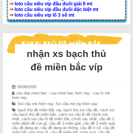
⇒
loto cầu siêu vip đầu đuôi giải 8 mt
⇒
loto cầu siêu vip đầu đuôi đặc biệt mt
⇒
loto cầu siêu vip lô 3 số mt
nhận xs bạch thủ
đề miền bắc víp
Posted
06/08/2026
06/08/2026
on:
Author:
cau dep mien bac - cau mien bac hom nay - cau lo mb
hom nay
Categories:
Soi cầu mb hôm nay
,
Soi cầu mb vip hôm nay
Tags:
bạch thủ đề miền bắc vip
,
bạch thủ soi cầu đề
,
cách soi
cầu bạch thủ đề miền bắc
,
cách soi cầu lô đề chính xác
nhất
,
cách soi cầu lô đề miền bắc chính xác nhất
,
cầu đề 3
miền đánh đề con gì
,
cầu đề 3 miền giải
,
cầu đề 3 miền quê
,
cầu đề đang ăn
,
cầu đề đang ăn thông
,
cầu đề ít số
,
cầu đề
miền bắc app chơi lô
,
cầu đề miền bắc ngày mai
,
cầu đề