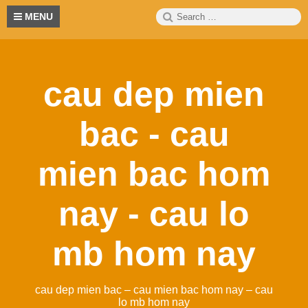
Skip
Search
S
MENU
to
for:
content
cau dep mien
bac - cau
mien bac hom
nay - cau lo
mb hom nay
cau dep mien bac – cau mien bac hom nay – cau
lo mb hom nay