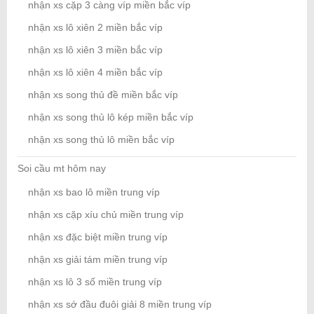
nhận xs cặp 3 càng víp miền bắc víp
nhận xs lô xiên 2 miền bắc víp
nhận xs lô xiên 3 miền bắc víp
nhận xs lô xiên 4 miền bắc víp
nhận xs song thủ đề miền bắc víp
nhận xs song thủ lô kép miền bắc víp
nhận xs song thủ lô miền bắc víp
Soi cầu mt hôm nay
nhận xs bao lô miền trung víp
nhận xs cặp xíu chủ miền trung víp
nhận xs đặc biệt miền trung víp
nhận xs giải tám miền trung víp
nhận xs lô 3 số miền trung víp
nhận xs sớ đầu đuôi giải 8 miền trung víp