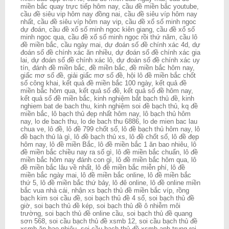
miền bắc quay trực tiếp hôm nay
,
cầu đề miền bắc youtube
,
cầu đề siêu vip hôm nay đồng nai
,
cầu đề siêu víp hôm nay
nhất
,
cầu đề siêu víp hôm nay vip
,
cầu đề xổ số minh ngoc
dự đoán
,
cầu đề xổ số minh ngoc kiên giang
,
cầu đề xổ số
minh ngoc qua
,
cầu đề xổ số minh ngọc rồi thứ năm
,
cầu lô
đề miền bắc
,
cầu ngày mai
,
dự đoán số đề chính xác 4d
,
dự
đoán số đề chính xác ăn nhiều
,
dự đoán số đề chính xác gia
lai
,
dự đoán số đề chính xác lô
,
dự đoán số đề chính xác uy
tín
,
đánh đề miền bắc
,
đề miền bắc
,
đề miền bắc hôm nay
,
giấc mơ số đề
,
giải giấc mơ số đề
,
hội lô đề miền bắc chốt
số công khai
,
kết quả đề miền bắc 100 ngày
,
kết quả đề
miền bắc hôm qua
,
kết quả số đề
,
kết quả số đề hôm nay
,
kết quả số đề miền bắc
,
kinh nghiệm bắt bạch thủ đề
,
kinh
nghiem bat de bach thu
,
kinh nghiệm soi đề bạch thủ
,
kq đề
miền bắc
,
lô bạch thủ đẹp nhất hôm nay
,
lô bạch thủ hôm
nay
,
lo de bach thu
,
lo de bach thu 6886
,
lo de mien bac lau
chua ve
,
lô đề
,
lô đề 799 chốt số
,
lô đề bạch thủ hôm nay
,
lô
đề bạch thủ là gì
,
lô đề bạch thủ xs
,
lô đề chốt số
,
lô đề đẹp
hôm nay
,
lô đề miền Bắc
,
lô đề miền bắc 1 ăn bao nhiêu
,
lô
đề miền bắc chiều nay ra số gì
,
lô đề miền bắc chuẩn
,
lô đề
miền bắc hôm nay đánh con gì
,
lô đề miền bắc hôm qua
,
lô
đề miền bắc lâu về nhất
,
lô đề miền bắc miễn phí
,
lô đề
miền bắc ngày mai
,
lô đề miền bắc online
,
lô đề miền bắc
thứ 5
,
lô đề miền bắc thứ bảy
,
lô đê online
,
lô đề online miền
bắc vua nhà cái
,
nhận xs bạch thủ đề miền bắc víp
,
rồng
bạch kim soi cầu đề
,
soi bạch thủ đề 4 số
,
soi bạch thủ đề
giờ
,
soi bạch thủ đề kép
,
soi bạch thủ đề ô nhiễm môi
trường
,
soi bạch thủ đề online cầu
,
soi bạch thủ đề quang
sơn 568
,
soi cầu bạch thủ đề xsmb 12
,
soi cầu bạch thủ đề
xsmb ăn bao nhiêu
,
soi cầu bạch thủ đề xsmb anh trung roi
,