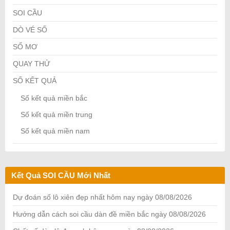
SOI CẦU
DÒ VÉ SỐ
SỔ MƠ
QUAY THỬ
SỐ KẾT QUẢ
Số kết quả miền bắc
Số kết quả miền trung
Số kết quả miền nam
Kết Quả SOI CẦU Mới Nhất
Dự đoán số lô xiên đẹp nhất hôm nay ngày 08/08/2026
Hướng dẫn cách soi cầu dàn đề miền bắc ngày 08/08/2026