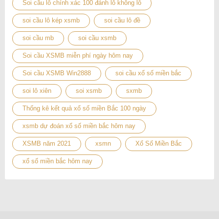
Soi cầu lô chính xác 100 đánh lô không lỗ
soi cầu lô kép xsmb
soi cầu lô đề
soi cầu mb
soi cầu xsmb
Soi cầu XSMB miễn phí ngày hôm nay
Soi cầu XSMB Win2888
soi cầu xổ số miền bắc
soi lô xiên
soi xsmb
sxmb
Thống kê kết quả xổ số miền Bắc 100 ngày
xsmb dự đoán xổ số miền bắc hôm nay
XSMB năm 2021
xsmn
Xổ Số Miền Bắc
xổ số miền bắc hôm nay