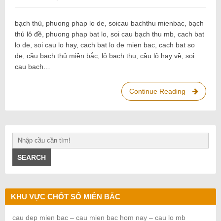
nhận
xs
bạch
bạch thủ, phuong phap lo de, soicau bachthu mienbac, bạch
thủ
thủ lô đề, phuong phap bat lo, soi cau bạch thu mb, cach bat
đề
miền
lo de, soi cau lo hay, cach bat lo de mien bac, cach bat so
bắc
de, cầu bạch thủ miền bắc, lô bach thu, cầu lô hay về, soi
víp
cau bach…
Continue Reading
nhận
xs
bạch
thủ
đề
miền
bắc
SEARCH
víp
KHU VỰC CHỐT SỐ MIỀN BẮC
cau dep mien bac – cau mien bac hom nay – cau lo mb