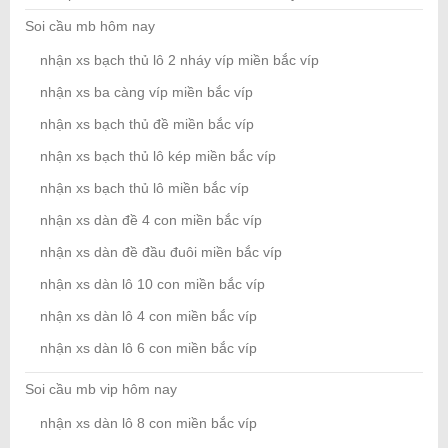
Soi cầu mb hôm nay
nhận xs bạch thủ lô 2 nháy víp miền bắc víp
nhận xs ba càng víp miền bắc víp
nhận xs bạch thủ đề miền bắc víp
nhận xs bạch thủ lô kép miền bắc víp
nhận xs bạch thủ lô miền bắc víp
nhận xs dàn đề 4 con miền bắc víp
nhận xs dàn đề đầu đuôi miền bắc víp
nhận xs dàn lô 10 con miền bắc víp
nhận xs dàn lô 4 con miền bắc víp
nhận xs dàn lô 6 con miền bắc víp
Soi cầu mb vip hôm nay
nhận xs dàn lô 8 con miền bắc víp