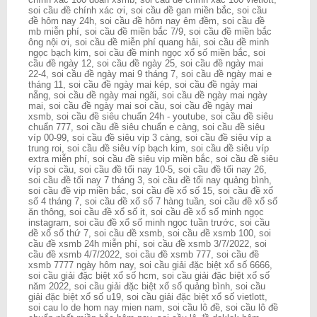
soi cầu đề chính xác ơi
,
soi cầu đề gan miền bắc
,
soi cầu
đề hôm nay 24h
,
soi cầu đề hôm nay êm đềm
,
soi cầu đề
mb miễn phí
,
soi cầu đề miền bắc 7/9
,
soi cầu đề miền bắc
ông nội ơi
,
soi cầu đề miễn phí quang hải
,
soi cầu đề minh
ngọc bạch kim
,
soi cầu đề minh ngọc xổ số miền bắc
,
soi
cầu đề ngày 12
,
soi cầu đề ngày 25
,
soi cầu đề ngày mai
22-4
,
soi cầu đề ngày mai 9 tháng 7
,
soi cầu đề ngày mai e
tháng 11
,
soi cầu đề ngày mai kép
,
soi cầu đề ngày mai
nẵng
,
soi cầu đề ngày mai ngãi
,
soi cầu đề ngày mai ngày
mai
,
soi cầu đề ngày mai soi cầu
,
soi cầu đề ngày mai
xsmb
,
soi cầu đề siêu chuẩn 24h - youtube
,
soi cầu đề siêu
chuẩn 777
,
soi cầu đề siêu chuẩn e càng
,
soi cầu đề siêu
víp 00-99
,
soi cầu đề siêu vip 3 càng
,
soi cầu đề siêu víp a
trung roi
,
soi cầu đề siêu víp bạch kim
,
soi cầu đề siêu víp
extra miễn phí
,
soi cầu đề siêu vip miền bắc
,
soi cầu đề siêu
víp soi cầu
,
soi cầu đề tối nay 10-5
,
soi cầu đề tối nay 26
,
soi cầu đề tối nay 7 tháng 3
,
soi cầu đề tối nay quảng bình
,
soi cầu đề vip miền bắc
,
soi cầu đề xổ số 15
,
soi cầu đề xổ
số 4 tháng 7
,
soi cầu đề xổ số 7 hàng tuần
,
soi cầu đề xổ số
ăn thông
,
soi cầu đề xổ số it
,
soi cầu đề xổ số minh ngọc
instagram
,
soi cầu đề xổ số minh ngọc tuần trước
,
soi cầu
đề xổ số thứ 7
,
soi cầu đề xsmb
,
soi cầu đề xsmb 100
,
soi
cầu đề xsmb 24h miễn phí
,
soi cầu đề xsmb 3/7/2022
,
soi
cầu đề xsmb 4/7/2022
,
soi cầu đề xsmb 777
,
soi cầu đề
xsmb 7777 ngày hôm nay
,
soi cầu giải đặc biệt xổ số 6666
,
soi cầu giải đặc biệt xổ số hcm
,
soi cầu giải đặc biệt xổ số
năm 2022
,
soi cầu giải đặc biệt xổ số quảng bình
,
soi cầu
giải đặc biệt xổ số u19
,
soi cầu giải đặc biệt xổ số vietlott
,
soi cau lo de hom nay mien nam
,
soi cầu lô đề
,
soi cầu lô đề