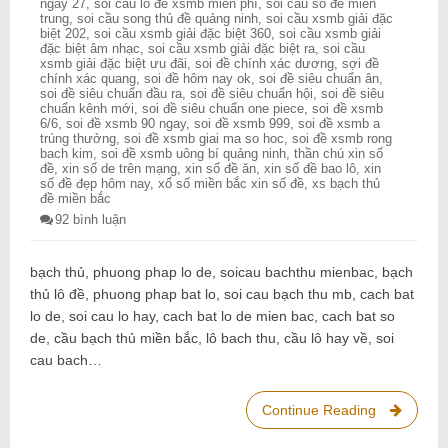
ngày 27
,
soi cầu lô đề xsmb miễn phí
,
soi cầu số đề miền
trung
,
soi cầu song thủ đề quảng ninh
,
soi cầu xsmb giải đặc
biệt 202
,
soi cầu xsmb giải đặc biệt 360
,
soi cầu xsmb giải
đặc biệt âm nhạc
,
soi cầu xsmb giải đặc biệt ra
,
soi cầu
xsmb giải đặc biệt ưu đãi
,
soi đề chính xác dương
,
sợi đề
chính xác quang
,
soi đề hôm nay ok
,
soi đề siêu chuẩn ân
,
soi đề siêu chuẩn đầu ra
,
soi đề siêu chuẩn hội
,
soi đề siêu
chuẩn kênh mới
,
soi đề siêu chuẩn one piece
,
soi đề xsmb
6/6
,
soi đề xsmb 90 ngay
,
soi đề xsmb 999
,
soi đề xsmb a
trúng thưởng
,
soi đề xsmb giai ma so hoc
,
soi đề xsmb rong
bach kim
,
soi đề xsmb uông bí quảng ninh
,
thần chú xin số
đề
,
xin số de trên mạng
,
xin số đề ăn
,
xin số đề bao lô
,
xin
số đề đẹp hôm nay
,
xổ số miền bắc xin số đề
,
xs bạch thủ
đề miền bắc
92 bình luận
ở
nhận
xs
bạch
bạch thủ, phuong phap lo de, soicau bachthu mienbac, bạch
thủ
thủ lô đề, phuong phap bat lo, soi cau bạch thu mb, cach bat
đề
miền
lo de, soi cau lo hay, cach bat lo de mien bac, cach bat so
bắc
de, cầu bạch thủ miền bắc, lô bach thu, cầu lô hay về, soi
víp
cau bach…
Continue Reading
nhận
xs