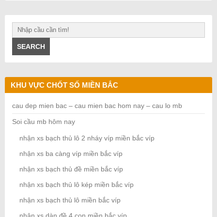
bạch
thủ
đề
miền
bắc
SEARCH
víp
KHU VỰC CHỐT SỐ MIỀN BẮC
cau dep mien bac – cau mien bac hom nay – cau lo mb
Soi cầu mb hôm nay
nhận xs bạch thủ lô 2 nháy víp miền bắc víp
nhận xs ba càng víp miền bắc víp
nhận xs bạch thủ đề miền bắc víp
nhận xs bạch thủ lô kép miền bắc víp
nhận xs bạch thủ lô miền bắc víp
nhận xs dàn đề 4 con miền bắc víp