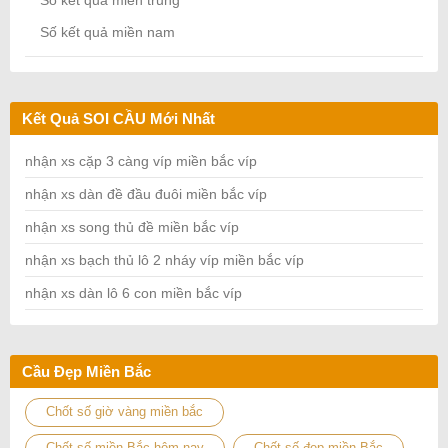
Số kết quả miền nam
Kết Quả SOI CẦU Mới Nhất
nhận xs cặp 3 càng víp miền bắc víp
nhận xs dàn đề đầu đuôi miền bắc víp
nhận xs song thủ đề miền bắc víp
nhận xs bạch thủ lô 2 nháy víp miền bắc víp
nhận xs dàn lô 6 con miền bắc víp
Cầu Đẹp Miền Bắc
Chốt số giờ vàng miền bắc
Chốt số miền Bắc hôm nay
Chốt số đẹp miền Bắc