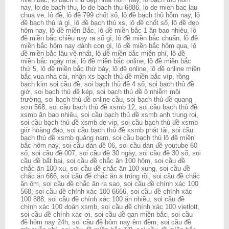
nay
,
lo de bach thu
,
lo de bach thu 6886
,
lo de mien bac lau
chua ve
,
lô đề
,
lô đề 799 chốt số
,
lô đề bạch thủ hôm nay
,
lô
đề bạch thủ là gì
,
lô đề bạch thủ xs
,
lô đề chốt số
,
lô đề đẹp
hôm nay
,
lô đề miền Bắc
,
lô đề miền bắc 1 ăn bao nhiêu
,
lô
đề miền bắc chiều nay ra số gì
,
lô đề miền bắc chuẩn
,
lô đề
miền bắc hôm nay đánh con gì
,
lô đề miền bắc hôm qua
,
lô
đề miền bắc lâu về nhất
,
lô đề miền bắc miễn phí
,
lô đề
miền bắc ngày mai
,
lô đề miền bắc online
,
lô đề miền bắc
thứ 5
,
lô đề miền bắc thứ bảy
,
lô đê online
,
lô đề online miền
bắc vua nhà cái
,
nhận xs bạch thủ đề miền bắc víp
,
rồng
bạch kim soi cầu đề
,
soi bạch thủ đề 4 số
,
soi bạch thủ đề
giờ
,
soi bạch thủ đề kép
,
soi bạch thủ đề ô nhiễm môi
trường
,
soi bạch thủ đề online cầu
,
soi bạch thủ đề quang
sơn 568
,
soi cầu bạch thủ đề xsmb 12
,
soi cầu bạch thủ đề
xsmb ăn bao nhiêu
,
soi cầu bạch thủ đề xsmb anh trung roi
,
soi cầu bạch thủ đề xsmb de vip
,
soi cầu bạch thủ đề xsmb
giờ hoàng đạo
,
soi cầu bạch thủ đề xsmb phát tài
,
soi cầu
bạch thủ đề xsmb quảng nam
,
soi cầu bạch thủ lô đề miền
bắc hôm nay
,
soi cầu dàn đề 06
,
soi cầu dàn đề youtube 60
số
,
soi cầu đề 007
,
soi cầu đề 30 ngày
,
soi cầu đề 30 số
,
soi
cầu đề bất bại
,
soi cầu đề chắc ăn 100 hôm
,
soi cầu đề
chắc ăn 100 xu
,
soi cầu đề chắc ăn 100 xung
,
soi cầu đề
chắc ăn 666
,
soi cầu đề chắc ăn a trúng rồi
,
soi cầu đề chắc
ăn ôm
,
soi cầu đề chắc ăn ra sao
,
soi cầu đề chính xác 100
568
,
soi cầu đề chính xác 100 6666
,
soi cầu đề chính xác
100 888
,
soi cầu đề chính xác 100 ăn nhiều
,
soi cầu đề
chính xác 100 đoán xsmb
,
soi cầu đề chính xác 100 vietlott
,
soi cầu đề chính xác ơi
,
soi cầu đề gan miền bắc
,
soi cầu
đề hôm nay 24h
,
soi cầu đề hôm nay êm đềm
,
soi cầu đề