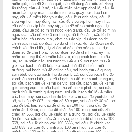
miền giải
,
cầu đề 3 miền quê
,
cầu đề đang ăn
,
cầu đề đang
ăn thông
,
cầu đề ít số
,
cầu đề miền bắc app chơi lô
,
cầu đề
miền bắc ngày mai
,
cầu đề miền bắc quay trực tiếp hôm
nay
,
cầu đề miền bắc youtube
,
cầu đề quanh năm
,
cầu đề
siêu vip hôm nay đồng nai
,
cầu đề siêu víp hôm nay nhất
,
cầu đề siêu víp hôm nay vip
,
cầu đề xổ số minh ngoc dự
đoán
,
cầu đề xổ số minh ngoc kiên giang
,
cầu đề xổ số minh
ngoc qua
,
cầu đề xổ số minh ngọc rồi thứ năm
,
cầu lô đề
miền bắc
,
cầu ngày mai
,
chot cau de vip
,
du doan so de
chinh xac nhat
,
dự đoán số đề chính xác 4d
,
dự đoán số đề
chính xác ăn nhiều
,
dự đoán số đề chính xác gia lai
,
dự
đoán số đề chính xác lô
,
dự đoán số đề chính xác uy tín
,
nhận xs song thủ đề miền bắc víp
,
rồng bạch kim soi cầu
đề
,
số đề miền bắc
,
soi bạch thủ đề 4 số
,
soi bạch thủ đề
giờ
,
soi bạch thủ đề kép
,
soi bạch thủ đề ô nhiễm môi
trường
,
soi bạch thủ đề online cầu
,
soi bạch thủ đề quang
sơn 568
,
soi cầu bạch thủ đề xsmb 12
,
soi cầu bạch thủ đề
xsmb ăn bao nhiêu
,
soi cầu bạch thủ đề xsmb anh trung roi
,
soi cầu bạch thủ đề xsmb de vip
,
soi cầu bạch thủ đề xsmb
giờ hoàng đạo
,
soi cầu bạch thủ đề xsmb phát tài
,
soi cầu
bạch thủ đề xsmb quảng nam
,
soi cầu bạch thủ lô đề miền
bắc hôm nay
,
soi cầu dàn đề 06
,
soi cầu dàn đề youtube 60
số
,
soi cầu đề 007
,
soi cầu đề 30 ngày
,
soi cầu đề 30 số
,
soi
cầu đề bất bại
,
soi cầu đề chắc ăn 100 hôm
,
soi cầu đề
chắc ăn 100 xu
,
soi cầu đề chắc ăn 100 xung
,
soi cầu đề
chắc ăn 666
,
soi cầu đề chắc ăn a trúng rồi
,
soi cầu đề chắc
ăn ôm
,
soi cầu đề chắc ăn ra sao
,
soi cầu đề chính xác 100
568
,
soi cầu đề chính xác 100 6666
,
soi cầu đề chính xác
100 888
,
soi cầu đề chính xác 100 ăn nhiều
,
soi cầu đề
chính xác 100 đoán xsmb
,
soi cầu đề chính xác 100 vietlott
,