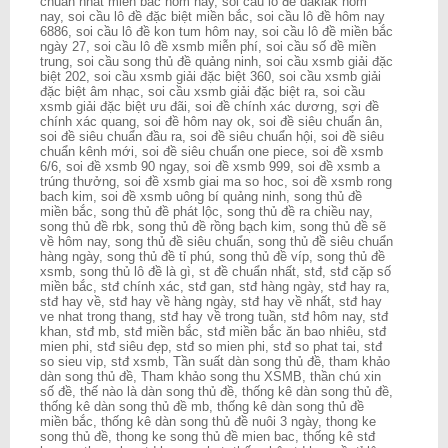
chuẩn nhất miền bắc hôm nay
,
soi cầu lô đề daklak hôm
nay
,
soi cầu lô đề đặc biệt miền bắc
,
soi cầu lô đề hôm nay
6886
,
soi cầu lô đề kon tum hôm nay
,
soi cầu lô đề miền bắc
ngày 27
,
soi cầu lô đề xsmb miễn phí
,
soi cầu số đề miền
trung
,
soi cầu song thủ đề quảng ninh
,
soi cầu xsmb giải đặc
biệt 202
,
soi cầu xsmb giải đặc biệt 360
,
soi cầu xsmb giải
đặc biệt âm nhạc
,
soi cầu xsmb giải đặc biệt ra
,
soi cầu
xsmb giải đặc biệt ưu đãi
,
soi đề chính xác dương
,
sợi đề
chính xác quang
,
soi đề hôm nay ok
,
soi đề siêu chuẩn ân
,
soi đề siêu chuẩn đầu ra
,
soi đề siêu chuẩn hội
,
soi đề siêu
chuẩn kênh mới
,
soi đề siêu chuẩn one piece
,
soi đề xsmb
6/6
,
soi đề xsmb 90 ngay
,
soi đề xsmb 999
,
soi đề xsmb a
trúng thưởng
,
soi đề xsmb giai ma so hoc
,
soi đề xsmb rong
bach kim
,
soi đề xsmb uông bí quảng ninh
,
song thủ đề
miền bắc
,
song thủ đề phát lộc
,
song thủ đề ra chiều nay
,
song thủ đề rbk
,
song thủ đề rồng bạch kim
,
song thủ đề sẽ
về hôm nay
,
song thủ đề siêu chuẩn
,
song thủ đề siêu chuẩn
hàng ngày
,
song thủ đề tỉ phú
,
song thủ đề víp
,
song thủ đề
xsmb
,
song thủ lô đề là gì
,
st đề chuẩn nhất
,
stđ
,
stđ cặp số
miền bắc
,
stđ chính xác
,
stđ gan
,
stđ hàng ngày
,
stđ hay ra
,
stđ hay về
,
stđ hay về hàng ngày
,
stđ hay về nhất
,
stđ hay
ve nhat trong thang
,
stđ hay về trong tuần
,
stđ hôm nay
,
stđ
khan
,
stđ mb
,
stđ miền bắc
,
stđ miền bắc ăn bao nhiêu
,
stđ
mien phi
,
stđ siêu đẹp
,
stđ so mien phi
,
stđ so phat tai
,
stđ
so sieu vip
,
stđ xsmb
,
Tần suất dàn song thủ đề
,
tham khảo
dàn song thủ đề
,
Tham khảo song thu XSMB
,
thần chú xin
số đề
,
thế nào là dàn song thủ đề
,
thống kê dàn song thủ đề
,
thống kê dàn song thủ đề mb
,
thống kê dàn song thủ đề
miền bắc
,
thống kê dàn song thủ đề nuôi 3 ngày
,
thong ke
song thủ đề
,
thong ke song thủ đề mien bac
,
thống kê stđ