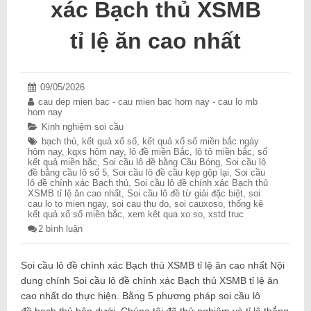
xác Bạch thủ XSMB
tỉ lệ ăn cao nhất
Posted
09/05/2026
09/05/2026
on:
Author:
cau dep mien bac - cau mien bac hom nay - cau lo mb
hom nay
Categories:
Kinh nghiệm soi cầu
Tags:
bạch thủ
,
kết quả xổ số
,
kết quả xổ số miền bắc ngày
hôm nay
,
kqxs hôm nay
,
lô đề miền Bắc
,
lô tô miền bắc
,
sổ
kết quả miền bắc
,
Soi cầu lô đề bằng Cầu Bóng
,
Soi cầu lô
đề bằng cầu lô số 5
,
Soi cầu lô đề cầu kẹp gộp lại
,
Soi cầu
lô đề chính xác Bạch thủ
,
Soi cầu lô đề chính xác Bạch thủ
XSMB tỉ lệ ăn cao nhất
,
Soi cầu lô đề từ giải đặc biệt
,
soi
cau lo to mien ngay
,
soi cau thu do
,
soi cauxoso
,
thống kê
kết quả xổ số miền bắc
,
xem kêt qua xo so
,
xstd truc
2 bình luận
ở
Soi
cầu
lô
Soi cầu lô đề chính xác Bạch thủ XSMB tỉ lệ ăn cao nhất Nội
đề
dung chính Soi cầu lô đề chính xác Bạch thủ XSMB tỉ lệ ăn
chính
xác
cao nhất do thực hiện. Bằng 5 phương pháp soi cầu lô
Bạch
đề bạch thủ bên dưới. Chúng tôi đã thử nghiệm và tỉ lệ thắng