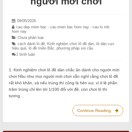
người mới chơi
Posted
09/05/2026
09/05/2026
on:
Author:
cau dep mien bac - cau mien bac hom nay - cau lo mb
hom nay
Categories:
Chưa phân loại
Tags:
cách đánh lô đề
,
Kinh nghiệm chơi lô đề dàn
,
lô dàn cực
hiệu quả
,
lô đề miền Bắc
,
phương pháp soi cầu
2 bình luận
ở
cách
đánh
lô
1. Kinh nghiệm chơi lô đề dàn chắc ăn dành cho người mới
đề
chơi Hầu như mọi người mới chơi vẫn nghĩ rằng chơi lô đề
dàn
bắc
rất khó khăn, và nếu trúng thì cũng là hên xui, vì tỉ lệ phần
siêu
trăm trúng chỉ lên tới 1/100 đối với đề, còn chơi lô thì
hiệu
quả
tương…
dành
cho
người
Continue Reading
cách
mới
chơi
đánh
lô
đề