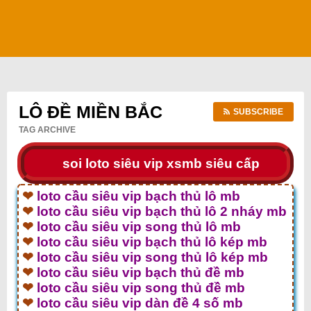
LÔ ĐỀ MIỀN BẮC
SUBSCRIBE
TAG ARCHIVE
soi loto siêu vip xsmb siêu cấp
❤
loto cầu siêu vip bạch thủ lô mb
❤
loto cầu siêu vip bạch thủ lô 2 nháy mb
❤
loto cầu siêu vip song thủ lô mb
❤
loto cầu siêu vip bạch thủ lô kép mb
❤
loto cầu siêu vip song thủ lô kép mb
❤
loto cầu siêu vip bạch thủ đề mb
❤
loto cầu siêu vip song thủ đề mb
❤
loto cầu siêu vip dàn đề 4 số mb