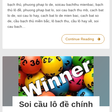
bạch
bạch thủ, phuong phap lo de, soicau bachthu mienbac, bạch
thủ
thủ lô đề, phuong phap bat lo, soi cau bạch thu mb, cach bat
đề
miền
lo de, soi cau lo hay, cach bat lo de mien bac, cach bat so
bắc
de, cầu bạch thủ miền bắc, lô bach thu, cầu lô hay về, soi
víp
cau bach…
Continue Reading
nhận
xs
bạch
thủ
đề
miền
bắc
víp
Soi cầu lô đề chính