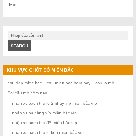
niệm
Mới
cách
chơi
lô
đề
miền
bắc
cho
người
mới
SEARCH
KHU VỰC CHỐT SỐ MIỀN BẮC
cau dep mien bac – cau mien bac hom nay – cau lo mb
Soi cầu mb hôm nay
nhận xs bạch thủ lô 2 nháy víp miền bắc víp
nhận xs ba càng víp miền bắc víp
nhận xs bạch thủ đề miền bắc víp
nhận xs bạch thủ lô kép miền bắc víp