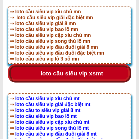
⇒
loto cầu siêu vip xỉu chủ mn
⇒
loto cầu siêu vip giải đặc biệt mn
⇒
loto cầu siêu vip giải 8 mn
⇒
loto cầu siêu vip bao lô mn
⇒
loto cầu siêu vip cặp xỉu chủ mn
⇒
loto cầu siêu vip song thủ lô mn
⇒
loto cầu siêu vip đầu đuôi giải 8 mn
⇒
loto cầu siêu vip đầu đuôi đặc biệt mn
⇒
loto cầu siêu vip lô 3 số mn
loto cầu siêu vip xsmt
⇒
loto cầu siêu vip xỉu chủ mt
⇒
loto cầu siêu vip giải đặc biệt mt
⇒
loto cầu to siêu vip giải 8 mt
⇒
loto cầu siêu vip bao lô mt
⇒
loto cầu siêu vip cặp xỉu chủ mt
⇒
loto cầu siêu vip song thủ lô mt
⇒
loto cầu siêu vip đầu đuôi giải 8 mt