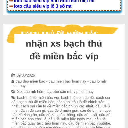
⇒
loto cầu siêu vip đầu đuôi đặc biệt mt
⇒
loto cầu siêu vip lô 3 số mt
nhận xs bạch thủ
đề miền bắc víp
Posted
09/08/2026
09/08/2026
on:
Author:
cau dep mien bac - cau mien bac hom nay - cau lo mb
hom nay
Categories:
Soi cầu mb hôm nay
,
Soi cầu mb vip hôm nay
Tags:
bạch thủ đề miền bắc vip
,
bạch thủ soi cầu đề
,
cách soi
cầu bạch thủ đề miền bắc
,
cách soi cầu lô đề chính xác
nhất
,
cách soi cầu lô đề miền bắc chính xác nhất
,
cầu đề 3
miền đánh đề con gì
,
cầu đề 3 miền giải
,
cầu đề 3 miền quê
,
cầu đề đang ăn
,
cầu đề đang ăn thông
,
cầu đề ít số
,
cầu đề
miền bắc app chơi lô
,
cầu đề miền bắc ngày mai
,
cầu đề
miền bắc quay trực tiếp hôm nay
,
cầu đề miền bắc youtube
,
cầu đề siêu vip hôm nay đồng nai
,
cầu đề siêu víp hôm nay