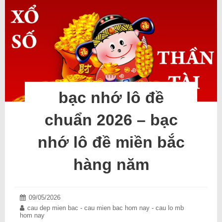
dàn
bắc
siêu
hiệu
quả
dành
cho
người
bạc nhớ lô đề
mới
chơi
chuẩn 2026 – bạc
nhớ lô đề miền bắc
hàng năm
Posted
09/05/2026
09/05/2026
on:
Author:
cau dep mien bac - cau mien bac hom nay - cau lo mb
hom nay