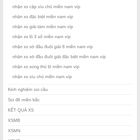
nhận xs cặp xíu chủ miền nam víp
nhận xs đặc biệt miền nam víp
nhận xs giải tám miền nam víp
nhận xs lô 3 số miền nam víp
nhận xs sớ đầu đuôi giải 8 miền nam víp
nhận xs sớ đầu đuôi giải đặc biệt miền nam víp
nhận xs song thủ lô miền nam víp
nhận xs xíu chủ miền nam víp
Kinh nghiệm soi cầu
Soi đề miền bắc
KẾT QUẢ XS
XSMB
XSMN