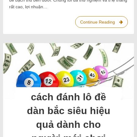
thủ
XSMB
rất cao, lợi nhuận…
tỉ
lệ
ăn
Continue Reading
Soi
cao
nhất
cầu
lô
đề
chính
xác
Bạch
thủ
XSMB
tỉ
lệ
cách đánh lô đề
ăn
cao
dàn bắc siêu hiệu
nhất
quả dành cho