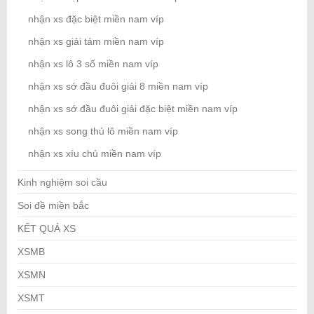
nhận xs đặc biệt miền nam víp
nhận xs giải tám miền nam víp
nhận xs lô 3 số miền nam víp
nhận xs sớ đầu đuôi giải 8 miền nam víp
nhận xs sớ đầu đuôi giải đặc biệt miền nam víp
nhận xs song thủ lô miền nam víp
nhận xs xíu chủ miền nam víp
Kinh nghiệm soi cầu
Soi đề miền bắc
KẾT QUẢ XS
XSMB
XSMN
XSMT