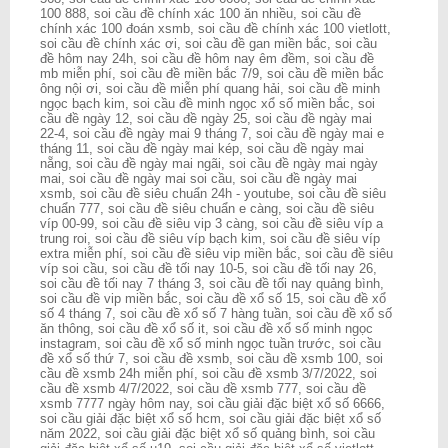
100 888
,
soi cầu đề chính xác 100 ăn nhiều
,
soi cầu đề
chính xác 100 đoán xsmb
,
soi cầu đề chính xác 100 vietlott
,
soi cầu đề chính xác ơi
,
soi cầu đề gan miền bắc
,
soi cầu
đề hôm nay 24h
,
soi cầu đề hôm nay êm đềm
,
soi cầu đề
mb miễn phí
,
soi cầu đề miền bắc 7/9
,
soi cầu đề miền bắc
ông nội ơi
,
soi cầu đề miễn phí quang hải
,
soi cầu đề minh
ngọc bạch kim
,
soi cầu đề minh ngọc xổ số miền bắc
,
soi
cầu đề ngày 12
,
soi cầu đề ngày 25
,
soi cầu đề ngày mai
22-4
,
soi cầu đề ngày mai 9 tháng 7
,
soi cầu đề ngày mai e
tháng 11
,
soi cầu đề ngày mai kép
,
soi cầu đề ngày mai
nẵng
,
soi cầu đề ngày mai ngãi
,
soi cầu đề ngày mai ngày
mai
,
soi cầu đề ngày mai soi cầu
,
soi cầu đề ngày mai
xsmb
,
soi cầu đề siêu chuẩn 24h - youtube
,
soi cầu đề siêu
chuẩn 777
,
soi cầu đề siêu chuẩn e càng
,
soi cầu đề siêu
víp 00-99
,
soi cầu đề siêu vip 3 càng
,
soi cầu đề siêu víp a
trung roi
,
soi cầu đề siêu víp bạch kim
,
soi cầu đề siêu víp
extra miễn phí
,
soi cầu đề siêu vip miền bắc
,
soi cầu đề siêu
víp soi cầu
,
soi cầu đề tối nay 10-5
,
soi cầu đề tối nay 26
,
soi cầu đề tối nay 7 tháng 3
,
soi cầu đề tối nay quảng bình
,
soi cầu đề vip miền bắc
,
soi cầu đề xổ số 15
,
soi cầu đề xổ
số 4 tháng 7
,
soi cầu đề xổ số 7 hàng tuần
,
soi cầu đề xổ số
ăn thông
,
soi cầu đề xổ số it
,
soi cầu đề xổ số minh ngọc
instagram
,
soi cầu đề xổ số minh ngọc tuần trước
,
soi cầu
đề xổ số thứ 7
,
soi cầu đề xsmb
,
soi cầu đề xsmb 100
,
soi
cầu đề xsmb 24h miễn phí
,
soi cầu đề xsmb 3/7/2022
,
soi
cầu đề xsmb 4/7/2022
,
soi cầu đề xsmb 777
,
soi cầu đề
xsmb 7777 ngày hôm nay
,
soi cầu giải đặc biệt xổ số 6666
,
soi cầu giải đặc biệt xổ số hcm
,
soi cầu giải đặc biệt xổ số
năm 2022
,
soi cầu giải đặc biệt xổ số quảng bình
,
soi cầu