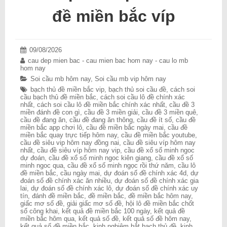
víp
đề miền bắc víp
Posted
09/08/2026
09/08/2026
on:
Author:
cau dep mien bac - cau mien bac hom nay - cau lo mb
hom nay
Categories:
Soi cầu mb hôm nay
,
Soi cầu mb vip hôm nay
Tags:
bạch thủ đề miền bắc vip
,
bạch thủ soi cầu đề
,
cách soi
cầu bạch thủ đề miền bắc
,
cách soi cầu lô đề chính xác
nhất
,
cách soi cầu lô đề miền bắc chính xác nhất
,
cầu đề 3
miền đánh đề con gì
,
cầu đề 3 miền giải
,
cầu đề 3 miền quê
,
cầu đề đang ăn
,
cầu đề đang ăn thông
,
cầu đề ít số
,
cầu đề
miền bắc app chơi lô
,
cầu đề miền bắc ngày mai
,
cầu đề
miền bắc quay trực tiếp hôm nay
,
cầu đề miền bắc youtube
,
cầu đề siêu vip hôm nay đồng nai
,
cầu đề siêu víp hôm nay
nhất
,
cầu đề siêu víp hôm nay vip
,
cầu đề xổ số minh ngoc
dự đoán
,
cầu đề xổ số minh ngoc kiên giang
,
cầu đề xổ số
minh ngoc qua
,
cầu đề xổ số minh ngọc rồi thứ năm
,
cầu lô
đề miền bắc
,
cầu ngày mai
,
dự đoán số đề chính xác 4d
,
dự
đoán số đề chính xác ăn nhiều
,
dự đoán số đề chính xác gia
lai
,
dự đoán số đề chính xác lô
,
dự đoán số đề chính xác uy
tín
,
đánh đề miền bắc
,
đề miền bắc
,
đề miền bắc hôm nay
,
giấc mơ số đề
,
giải giấc mơ số đề
,
hội lô đề miền bắc chốt
số công khai
,
kết quả đề miền bắc 100 ngày
,
kết quả đề
miền bắc hôm qua
,
kết quả số đề
,
kết quả số đề hôm nay
,
kết quả số đề miền bắc
,
kinh nghiệm bắt bạch thủ đề
,
kinh