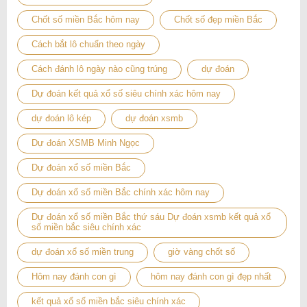
Chốt số miền Bắc hôm nay
Chốt số đẹp miền Bắc
Cách bắt lô chuẩn theo ngày
Cách đánh lô ngày nào cũng trúng
dự đoán
Dự đoán kết quả xổ số siêu chính xác hôm nay
dự đoán lô kép
dự đoán xsmb
Dự đoán XSMB Minh Ngọc
Dự đoán xổ số miền Bắc
Dự đoán xổ số miền Bắc chính xác hôm nay
Dự đoán xổ số miền Bắc thứ sáu Dự đoán xsmb kết quả xổ
số miền bắc siêu chính xác
dự đoán xổ số miền trung
giờ vàng chốt số
Hôm nay đánh con gì
hôm nay đánh con gì đẹp nhất
kết quả xổ số miền bắc siêu chính xác