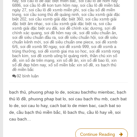
nay
,
soi cầu lô đề đặc biệt miền bắc
,
soi cầu lô đề hôm nay
6886
,
soi cầu lô đề kon tum hôm nay
,
soi cầu lô đề miền bắc
ngày 27
,
soi cầu lô đề xsmb miễn phí
,
soi cầu số đề miền
trung
,
soi cầu song thủ đề quảng ninh
,
soi cầu xsmb giải đặc
biệt 202
,
soi cầu xsmb giải đặc biệt 360
,
soi cầu xsmb giải
đặc biệt âm nhạc
,
soi cầu xsmb giải đặc biệt ra
,
soi cầu
xsmb giải đặc biệt ưu đãi
,
soi đề chính xác dương
,
sợi đề
chính xác quang
,
soi đề hôm nay ok
,
soi đề siêu chuẩn ân
,
soi đề siêu chuẩn đầu ra
,
soi đề siêu chuẩn hội
,
soi đề siêu
chuẩn kênh mới
,
soi đề siêu chuẩn one piece
,
soi đề xsmb
6/6
,
soi đề xsmb 90 ngay
,
soi đề xsmb 999
,
soi đề xsmb a
trúng thưởng
,
soi đề xsmb giai ma so hoc
,
soi đề xsmb rong
bach kim
,
soi đề xsmb uông bí quảng ninh
,
thần chú xin số
đề
,
xin số de trên mạng
,
xin số đề ăn
,
xin số đề bao lô
,
xin
số đề đẹp hôm nay
,
xổ số miền bắc xin số đề
,
xs bạch thủ
đề miền bắc
92 bình luận
ở
nhận
xs
bạch
bạch thủ, phuong phap lo de, soicau bachthu mienbac, bạch
thủ
thủ lô đề, phuong phap bat lo, soi cau bạch thu mb, cach bat
đề
miền
lo de, soi cau lo hay, cach bat lo de mien bac, cach bat so
bắc
de, cầu bạch thủ miền bắc, lô bach thu, cầu lô hay về, soi
víp
cau bach…
Continue Reading
nhận