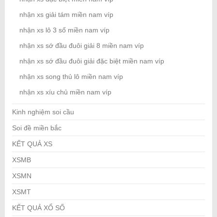
nhận xs giải tám miền nam víp
nhận xs lô 3 số miền nam víp
nhận xs sớ đầu đuôi giải 8 miền nam víp
nhận xs sớ đầu đuôi giải đặc biệt miền nam víp
nhận xs song thủ lô miền nam víp
nhận xs xíu chủ miền nam víp
Kinh nghiệm soi cầu
Soi đề miền bắc
KẾT QUẢ XS
XSMB
XSMN
XSMT
KẾT QUẢ XỔ SỐ