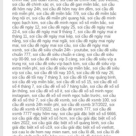
soi cầu đề chính xác ơi
,
soi cầu đề gan miền bắc
,
soi cầu
đề hôm nay 24h
,
soi cầu đề hôm nay êm đềm
,
soi cầu đề
mb miễn phí
,
soi cầu đề miền bắc 7/9
,
soi cầu đề miền bắc
ông nội ơi
,
soi cầu đề miễn phí quang hải
,
soi cầu đề minh
ngọc bạch kim
,
soi cầu đề minh ngọc xổ số miền bắc
,
soi
cầu đề ngày 12
,
soi cầu đề ngày 25
,
soi cầu đề ngày mai
22-4
,
soi cầu đề ngày mai 9 tháng 7
,
soi cầu đề ngày mai e
tháng 11
,
soi cầu đề ngày mai kép
,
soi cầu đề ngày mai
nẵng
,
soi cầu đề ngày mai ngãi
,
soi cầu đề ngày mai ngày
mai
,
soi cầu đề ngày mai soi cầu
,
soi cầu đề ngày mai
xsmb
,
soi cầu đề siêu chuẩn 24h - youtube
,
soi cầu đề siêu
chuẩn 777
,
soi cầu đề siêu chuẩn e càng
,
soi cầu đề siêu
víp 00-99
,
soi cầu đề siêu vip 3 càng
,
soi cầu đề siêu víp a
trung roi
,
soi cầu đề siêu víp bạch kim
,
soi cầu đề siêu víp
extra miễn phí
,
soi cầu đề siêu vip miền bắc
,
soi cầu đề siêu
víp soi cầu
,
soi cầu đề tối nay 10-5
,
soi cầu đề tối nay 26
,
soi cầu đề tối nay 7 tháng 3
,
soi cầu đề tối nay quảng bình
,
soi cầu đề vip miền bắc
,
soi cầu đề xổ số 15
,
soi cầu đề xổ
số 4 tháng 7
,
soi cầu đề xổ số 7 hàng tuần
,
soi cầu đề xổ số
ăn thông
,
soi cầu đề xổ số it
,
soi cầu đề xổ số minh ngọc
instagram
,
soi cầu đề xổ số minh ngọc tuần trước
,
soi cầu
đề xổ số thứ 7
,
soi cầu đề xsmb
,
soi cầu đề xsmb 100
,
soi
cầu đề xsmb 24h miễn phí
,
soi cầu đề xsmb 3/7/2022
,
soi
cầu đề xsmb 4/7/2022
,
soi cầu đề xsmb 777
,
soi cầu đề
xsmb 7777 ngày hôm nay
,
soi cầu giải đặc biệt xổ số 6666
,
soi cầu giải đặc biệt xổ số hcm
,
soi cầu giải đặc biệt xổ số
năm 2022
,
soi cầu giải đặc biệt xổ số quảng bình
,
soi cầu
giải đặc biệt xổ số u19
,
soi cầu giải đặc biệt xổ số vietlott
,
soi cau lo de hom nay mien nam
,
soi cầu lô đề
,
soi cầu lô đề