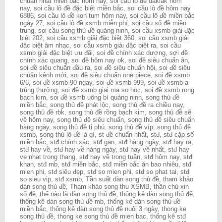
chuẩn nhất miền bắc hôm nay
,
soi cầu lô đề daklak hôm
nay
,
soi cầu lô đề đặc biệt miền bắc
,
soi cầu lô đề hôm nay
6886
,
soi cầu lô đề kon tum hôm nay
,
soi cầu lô đề miền bắc
ngày 27
,
soi cầu lô đề xsmb miễn phí
,
soi cầu số đề miền
trung
,
soi cầu song thủ đề quảng ninh
,
soi cầu xsmb giải đặc
biệt 202
,
soi cầu xsmb giải đặc biệt 360
,
soi cầu xsmb giải
đặc biệt âm nhạc
,
soi cầu xsmb giải đặc biệt ra
,
soi cầu
xsmb giải đặc biệt ưu đãi
,
soi đề chính xác dương
,
sợi đề
chính xác quang
,
soi đề hôm nay ok
,
soi đề siêu chuẩn ân
,
soi đề siêu chuẩn đầu ra
,
soi đề siêu chuẩn hội
,
soi đề siêu
chuẩn kênh mới
,
soi đề siêu chuẩn one piece
,
soi đề xsmb
6/6
,
soi đề xsmb 90 ngay
,
soi đề xsmb 999
,
soi đề xsmb a
trúng thưởng
,
soi đề xsmb giai ma so hoc
,
soi đề xsmb rong
bach kim
,
soi đề xsmb uông bí quảng ninh
,
song thủ đề
miền bắc
,
song thủ đề phát lộc
,
song thủ đề ra chiều nay
,
song thủ đề rbk
,
song thủ đề rồng bạch kim
,
song thủ đề sẽ
về hôm nay
,
song thủ đề siêu chuẩn
,
song thủ đề siêu chuẩn
hàng ngày
,
song thủ đề tỉ phú
,
song thủ đề víp
,
song thủ đề
xsmb
,
song thủ lô đề là gì
,
st đề chuẩn nhất
,
stđ
,
stđ cặp số
miền bắc
,
stđ chính xác
,
stđ gan
,
stđ hàng ngày
,
stđ hay ra
,
stđ hay về
,
stđ hay về hàng ngày
,
stđ hay về nhất
,
stđ hay
ve nhat trong thang
,
stđ hay về trong tuần
,
stđ hôm nay
,
stđ
khan
,
stđ mb
,
stđ miền bắc
,
stđ miền bắc ăn bao nhiêu
,
stđ
mien phi
,
stđ siêu đẹp
,
stđ so mien phi
,
stđ so phat tai
,
stđ
so sieu vip
,
stđ xsmb
,
Tần suất dàn song thủ đề
,
tham khảo
dàn song thủ đề
,
Tham khảo song thu XSMB
,
thần chú xin
số đề
,
thế nào là dàn song thủ đề
,
thống kê dàn song thủ đề
,
thống kê dàn song thủ đề mb
,
thống kê dàn song thủ đề
miền bắc
,
thống kê dàn song thủ đề nuôi 3 ngày
,
thong ke
song thủ đề
,
thong ke song thủ đề mien bac
,
thống kê stđ