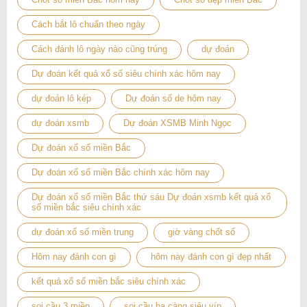
Cách bắt lô chuẩn theo ngày
Cách đánh lô ngày nào cũng trúng
dự đoán
Dự đoán kết quả xổ số siêu chính xác hôm nay
dự đoán lô kép
Dự đoán số de hôm nay
dự đoán xsmb
Dự đoán XSMB Minh Ngọc
Dự đoán xổ số miền Bắc
Dự đoán xổ số miền Bắc chính xác hôm nay
Dự đoán xổ số miền Bắc thứ sáu Dự đoán xsmb kết quả xổ
số miền bắc siêu chính xác
dự đoán xổ số miền trung
giờ vàng chốt số
Hôm nay đánh con gì
hôm nay đánh con gì đẹp nhất
kết quả xổ số miền bắc siêu chính xác
soi cầu 3 miền
soi cầu ba càng siêu víp