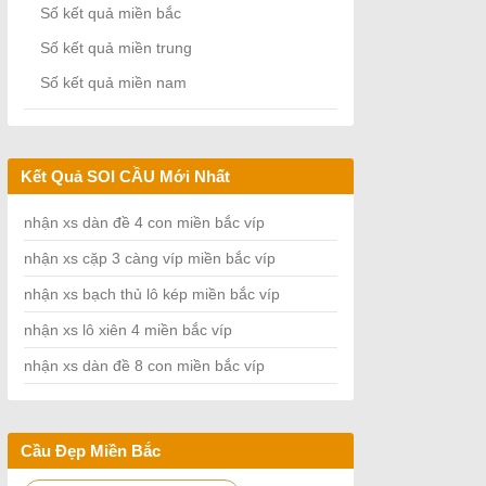
Số kết quả miền bắc
Số kết quả miền trung
Số kết quả miền nam
Kết Quả SOI CẦU Mới Nhất
nhận xs dàn đề 4 con miền bắc víp
nhận xs cặp 3 càng víp miền bắc víp
nhận xs bạch thủ lô kép miền bắc víp
nhận xs lô xiên 4 miền bắc víp
nhận xs dàn đề 8 con miền bắc víp
Cầu Đẹp Miền Bắc