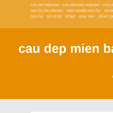
Skip
CAU DEP MIEN BAC – CAU MIEN BAC HOM NAY – CAU L
to
content
SOI CẦU MN HÔM NAY
KINH NGHIỆM SOI CẦU
SOI Đ
SOI CẦU
DÒ VÉ SỐ
SỔ MƠ
QUAY THỬ
SỐ KẾT Q
cau dep mien ba