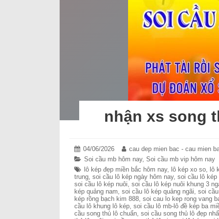
nhận xs song t
Posted
04/06/2026
04/06/2026
Author:
cau dep mien bac - cau mien b
on:
Categories:
Soi cầu mb hôm nay
,
Soi cầu mb vip hôm nay
Tags:
lô kép đẹp miền bắc hôm nay
,
lô kép xo so
,
lô 
trung
,
soi cầu lô kép ngày hôm nay
,
soi cầu lô kép
soi cầu lô kép nuôi
,
soi cầu lô kép nuôi khung 3 ng
kép quảng nam
,
soi cầu lô kép quảng ngãi
,
soi cầu
kép rồng bạch kim 888
,
soi cau lo kep rong vang 
cầu lô khung lô kép
,
soi cầu lô mb-lô đề kép ba mi
cầu song thủ lô chuẩn
,
soi cầu song thủ lô đẹp nhấ