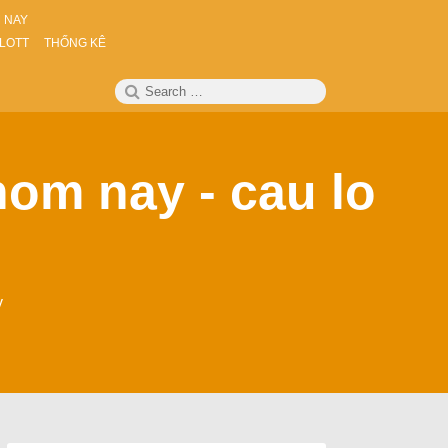
 NAY
TLOTT
THỐNG KÊ
Search
SEARCH
for:
hom nay - cau lo
y