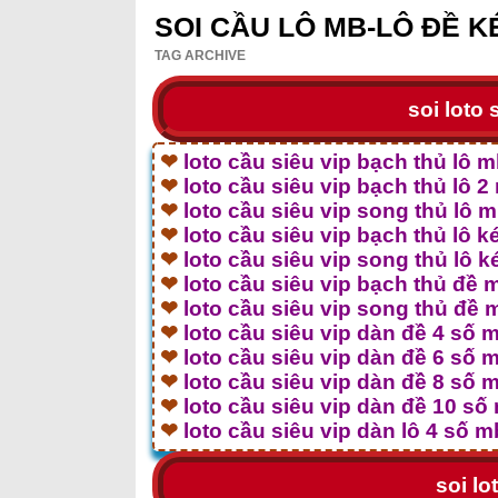
SOI CẦU LÔ MB-LÔ ĐỀ K
TAG ARCHIVE
soi loto
❤
loto cầu siêu vip bạch thủ lô 
❤
loto cầu siêu vip bạch thủ lô 
❤
loto cầu siêu vip song thủ lô 
❤
loto cầu siêu vip bạch thủ lô 
❤
loto cầu siêu vip song thủ lô 
❤
loto cầu siêu vip bạch thủ đề 
❤
loto cầu siêu vip song thủ đề 
❤
loto cầu siêu vip dàn đề 4 số 
❤
loto cầu siêu vip dàn đề 6 số 
❤
loto cầu siêu vip dàn đề 8 số 
❤
loto cầu siêu vip dàn đề 10 số
❤
loto cầu siêu vip dàn lô 4 số m
soi lo