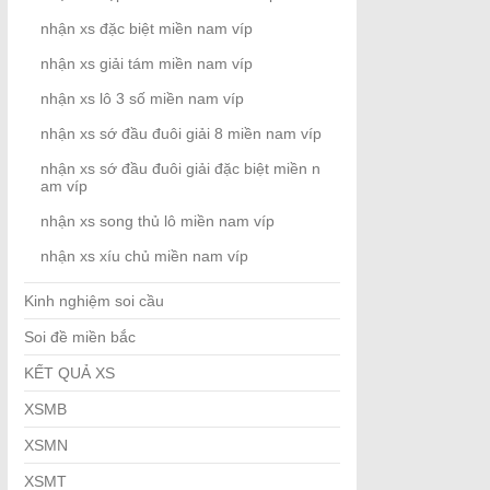
nhận xs đặc biệt miền nam víp
nhận xs giải tám miền nam víp
nhận xs lô 3 số miền nam víp
nhận xs sớ đầu đuôi giải 8 miền nam víp
nhận xs sớ đầu đuôi giải đặc biệt miền n
am víp
nhận xs song thủ lô miền nam víp
nhận xs xíu chủ miền nam víp
Kinh nghiệm soi cầu
Soi đề miền bắc
KẾT QUẢ XS
XSMB
XSMN
XSMT