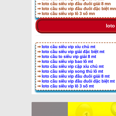
⇒
loto cầu siêu vip đầu đuôi giải 8 mn
⇒
loto cầu siêu vip đầu đuôi đặc biệt mn
⇒
loto cầu siêu vip lô 3 số mn
loto
⇒
loto cầu siêu vip xỉu chủ mt
⇒
loto cầu siêu vip giải đặc biệt mt
⇒
loto cầu to siêu vip giải 8 mt
⇒
loto cầu siêu vip bao lô mt
⇒
loto cầu siêu vip cặp xỉu chủ mt
⇒
loto cầu siêu vip song thủ lô mt
⇒
loto cầu siêu vip đầu đuôi giải 8 mt
⇒
loto cầu siêu vip đầu đuôi đặc biệt mt
⇒
loto cầu siêu vip lô 3 số mt