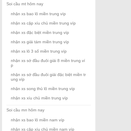
Soi cầu mt hôm nay
nhận xs bao lô miền trung víp
nhận xs cặp xíu chủ miền trung víp
nhận xs đặc biệt miền trung víp
nhận xs giải tám miền trung víp
nhận xs lô 3 số miền trung víp
nhận xs sớ đầu đuôi giải 8 miền trung ví
p
nhận xs sớ đầu đuôi giải đặc biệt miền tr
ung víp
nhận xs song thủ lô miền trung víp
nhận xs xíu chủ miền trung víp
Soi cầu mn hôm nay
nhận xs bao lô miền nam víp
nhận xs cặp xíu chủ miền nam víp