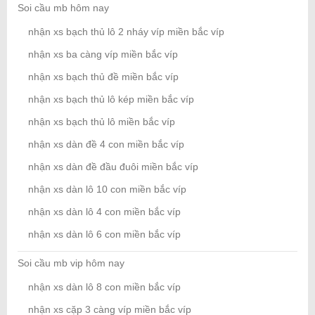
Soi cầu mb hôm nay
nhận xs bạch thủ lô 2 nháy víp miền bắc víp
nhận xs ba càng víp miền bắc víp
nhận xs bạch thủ đề miền bắc víp
nhận xs bạch thủ lô kép miền bắc víp
nhận xs bạch thủ lô miền bắc víp
nhận xs dàn đề 4 con miền bắc víp
nhận xs dàn đề đầu đuôi miền bắc víp
nhận xs dàn lô 10 con miền bắc víp
nhận xs dàn lô 4 con miền bắc víp
nhận xs dàn lô 6 con miền bắc víp
Soi cầu mb vip hôm nay
nhận xs dàn lô 8 con miền bắc víp
nhận xs cặp 3 càng víp miền bắc víp