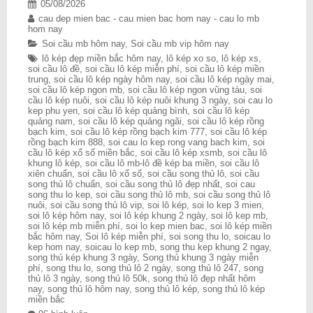
Posted
05/08/2026
05/08/2026
on:
Author:
cau dep mien bac - cau mien bac hom nay - cau lo mb
hom nay
Categories:
Soi cầu mb hôm nay
,
Soi cầu mb vip hôm nay
Tags:
lô kép đẹp miền bắc hôm nay
,
lô kép xo so
,
lô kép xs
,
soi cầu lô đề
,
soi cầu lô kép miễn phí
,
soi cầu lô kép miền
trung
,
soi cầu lô kép ngày hôm nay
,
soi cầu lô kép ngày mai
,
soi cầu lô kép ngon mb
,
soi cầu lô kép ngon vũng tàu
,
soi
cầu lô kép nuôi
,
soi cầu lô kép nuôi khung 3 ngày
,
soi cau lo
kep phu yen
,
soi cầu lô kép quảng bình
,
soi cầu lô kép
quảng nam
,
soi cầu lô kép quảng ngãi
,
soi cầu lô kép rồng
bạch kim
,
soi cầu lô kép rồng bạch kim 777
,
soi cầu lô kép
rồng bạch kim 888
,
soi cau lo kep rong vang bach kim
,
soi
cầu lô kép xổ số miền bắc
,
soi cầu lô kép xsmb
,
soi cầu lô
khung lô kép
,
soi cầu lô mb-lô đề kép ba miền
,
soi cầu lô
xiên chuẩn
,
soi cầu lô xổ số
,
soi cầu song thủ lô
,
soi cầu
song thủ lô chuẩn
,
soi cầu song thủ lô đẹp nhất
,
soi cau
song thu lo kep
,
soi cầu song thủ lô mb
,
soi cầu song thủ lô
nuôi
,
soi cầu song thủ lô vip
,
soi lô kép
,
soi lo kep 3 mien
,
soi lô kép hôm nay
,
soi lô kép khung 2 ngày
,
soi lô kep mb
,
soi lô kép mb miễn phí
,
soi lo kep mien bac
,
soi lô kép miền
bắc hôm nay
,
Soi lô kép miễn phí
,
soi song thu lo
,
soicau lo
kep hom nay
,
soicau lo kep mb
,
song thu kep khung 2 ngay
,
song thủ kép khung 3 ngày
,
Song thủ khung 3 ngày miễn
phí
,
song thu lo
,
song thủ lô 2 ngày
,
song thủ lô 247
,
song
thủ lô 3 ngày
,
song thủ lô 50k
,
song thủ lô đẹp nhất hôm
nay
,
song thủ lô hôm nay
,
song thủ lô kép
,
song thủ lô kép
miền bắc