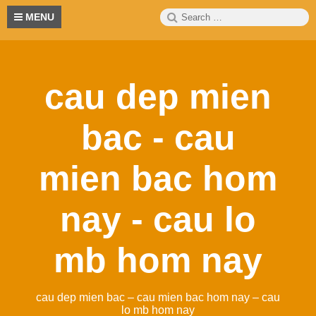
Skip
Search
S
MENU
to
for:
content
cau dep mien
bac - cau
mien bac hom
nay - cau lo
mb hom nay
cau dep mien bac – cau mien bac hom nay – cau
lo mb hom nay