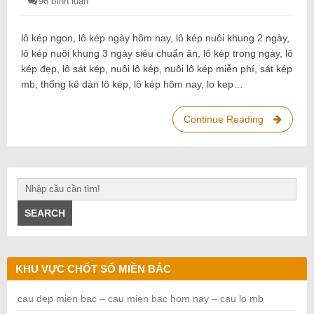
96 bình luận
ở
nhận
xs
song
lô kép ngon, lô kép ngày hôm nay, lô kép nuôi khung 2 ngày,
thủ
lô kép nuôi khung 3 ngày siêu chuẩn ăn, lô kép trong ngày, lô
lô
kép
kép đẹp, lô sát kép, nuôi lô kép, nuôi lô kép miễn phí, sát kép
miền
mb, thống kê dàn lô kép, lô kép hôm nay, lo kep…
bắc
víp
Continue Reading
nhận
xs
song
thủ
lô
kép
miền
SEARCH
bắc
víp
KHU VỰC CHỐT SỐ MIỀN BẮC
cau dep mien bac – cau mien bac hom nay – cau lo mb