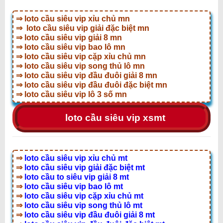
⇒
loto cầu siêu vip xỉu chủ mn
⇒
loto cầu siêu vip giải đặc biệt mn
⇒
loto cầu siêu vip giải 8 mn
⇒
loto cầu siêu vip bao lô mn
⇒
loto cầu siêu vip cặp xỉu chủ mn
⇒
loto cầu siêu vip song thủ lô mn
⇒
loto cầu siêu vip đầu đuôi giải 8 mn
⇒
loto cầu siêu vip đầu đuôi đặc biệt mn
⇒
loto cầu siêu vip lô 3 số mn
loto cầu siêu vip xsmt
⇒
loto cầu siêu vip xỉu chủ mt
⇒
loto cầu siêu vip giải đặc biệt mt
⇒
loto cầu to siêu vip giải 8 mt
⇒
loto cầu siêu vip bao lô mt
⇒
loto cầu siêu vip cặp xỉu chủ mt
⇒
loto cầu siêu vip song thủ lô mt
⇒
loto cầu siêu vip đầu đuôi giải 8 mt