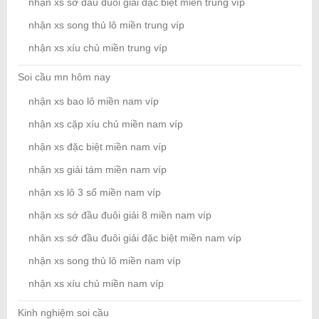
nhận xs sớ đầu đuôi giải đặc biệt miền trung víp
nhận xs song thủ lô miền trung víp
nhận xs xíu chủ miền trung víp
Soi cầu mn hôm nay
nhận xs bao lô miền nam víp
nhận xs cặp xíu chủ miền nam víp
nhận xs đặc biệt miền nam víp
nhận xs giải tám miền nam víp
nhận xs lô 3 số miền nam víp
nhận xs sớ đầu đuôi giải 8 miền nam víp
nhận xs sớ đầu đuôi giải đặc biệt miền nam víp
nhận xs song thủ lô miền nam víp
nhận xs xíu chủ miền nam víp
Kinh nghiệm soi cầu