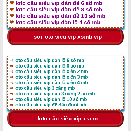
❤
loto cầu siêu vip dàn đề 6 số mb
❤
loto cầu siêu vip dàn đề 8 số mb
❤
loto cầu siêu vip dàn đề 10 số mb
❤
loto cầu siêu vip dàn lô 4 số mb
soi loto siêu vip xsmb víp
⇒
loto cầu siêu vip dàn lô 6 số mb
⇒
loto cầu siêu vip dàn lô 8 số mb
⇒
loto cầu siêu vip dàn lô xiên 2 mb
⇒
loto cầu siêu vip dàn lô xiên 3 mb
⇒
loto cầu siêu vip dàn lô xiên 4 mb
⇒
loto cầu siêu vip 3 càng mb
⇒
loto cầu siêu vip dàn 3 càng 2 số mb
⇒
loto cầu siêu vip dàn lô 10 số mb
⇒
loto cầu siêu vip đề đầu đuôi mb
loto cầu siêu vip xsmn