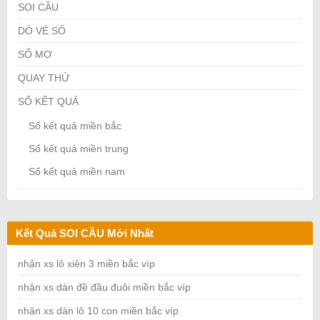
SOI CẦU
DÒ VÉ SỐ
SỔ MƠ
QUAY THỬ
SỐ KẾT QUẢ
Số kết quả miền bắc
Số kết quả miền trung
Số kết quả miền nam
Kết Quả SOI CẦU Mới Nhất
nhận xs lô xiên 3 miền bắc víp
nhận xs dàn đề đầu đuôi miền bắc víp
nhận xs dàn lô 10 con miền bắc víp