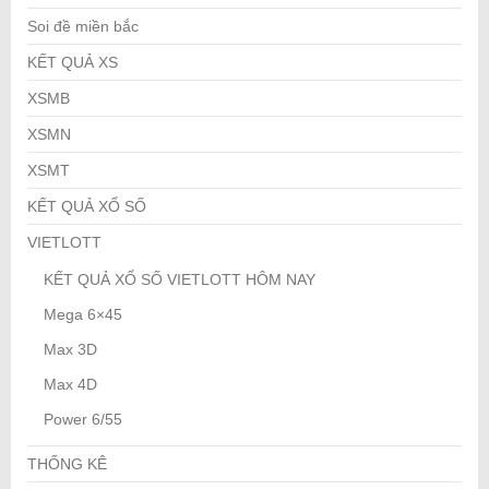
Soi đề miền bắc
KẾT QUẢ XS
XSMB
XSMN
XSMT
KẾT QUẢ XỔ SỐ
VIETLOTT
KẾT QUẢ XỔ SỐ VIETLOTT HÔM NAY
Mega 6×45
Max 3D
Max 4D
Power 6/55
THỐNG KÊ