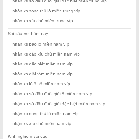
nhận xs sớ đầu đuôi giải đặc biệt miền trung víp
nhận xs song thủ lô miền trung víp
nhận xs xíu chủ miền trung víp
Soi cầu mn hôm nay
nhận xs bao lô miền nam víp
nhận xs cặp xíu chủ miền nam víp
nhận xs đặc biệt miền nam víp
nhận xs giải tám miền nam víp
nhận xs lô 3 số miền nam víp
nhận xs sớ đầu đuôi giải 8 miền nam víp
nhận xs sớ đầu đuôi giải đặc biệt miền nam víp
nhận xs song thủ lô miền nam víp
nhận xs xíu chủ miền nam víp
Kinh nghiệm soi cầu