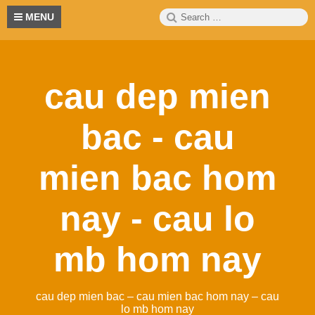
Skip
Search
S
MENU
to
for:
content
cau dep mien
bac - cau
mien bac hom
nay - cau lo
mb hom nay
cau dep mien bac – cau mien bac hom nay – cau
lo mb hom nay