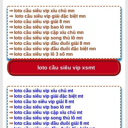
⇒
loto cầu siêu vip xỉu chủ mn
⇒
loto cầu siêu vip giải đặc biệt mn
⇒
loto cầu siêu vip giải 8 mn
⇒
loto cầu siêu vip bao lô mn
⇒
loto cầu siêu vip cặp xỉu chủ mn
⇒
loto cầu siêu vip song thủ lô mn
⇒
loto cầu siêu vip đầu đuôi giải 8 mn
⇒
loto cầu siêu vip đầu đuôi đặc biệt mn
⇒
loto cầu siêu vip lô 3 số mn
loto cầu siêu vip xsmt
⇒
loto cầu siêu vip xỉu chủ mt
⇒
loto cầu siêu vip giải đặc biệt mt
⇒
loto cầu to siêu vip giải 8 mt
⇒
loto cầu siêu vip bao lô mt
⇒
loto cầu siêu vip cặp xỉu chủ mt
⇒
loto cầu siêu vip song thủ lô mt
⇒
loto cầu siêu vip đầu đuôi giải 8 mt