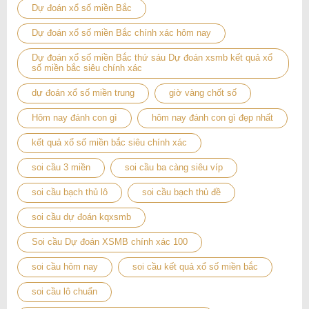
Dự đoán xổ số miền Bắc
Dự đoán xổ số miền Bắc chính xác hôm nay
Dự đoán xổ số miền Bắc thứ sáu Dự đoán xsmb kết quả xổ
số miền bắc siêu chính xác
dự đoán xổ số miền trung
giờ vàng chốt số
Hôm nay đánh con gì
hôm nay đánh con gì đẹp nhất
kết quả xổ số miền bắc siêu chính xác
soi cầu 3 miền
soi cầu ba càng siêu víp
soi cầu bạch thủ lô
soi cầu bạch thủ đề
soi cầu dự đoán kqxsmb
Soi cầu Dự đoán XSMB chính xác 100
soi cầu hôm nay
soi cầu kết quả xổ số miền bắc
soi cầu lô chuẩn