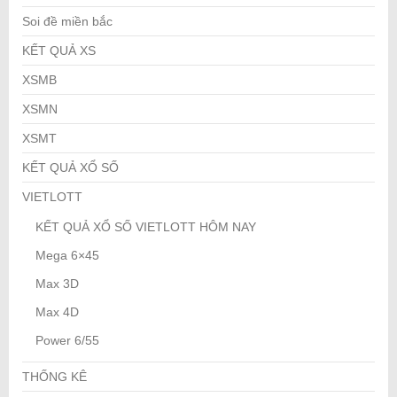
Soi đề miền bắc
KẾT QUẢ XS
XSMB
XSMN
XSMT
KẾT QUẢ XỔ SỐ
VIETLOTT
KẾT QUẢ XỔ SỐ VIETLOTT HÔM NAY
Mega 6×45
Max 3D
Max 4D
Power 6/55
THỐNG KÊ