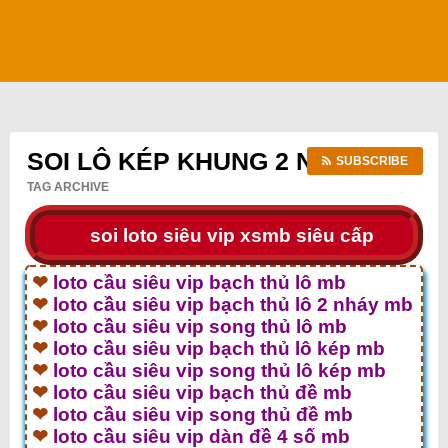
SOI LÔ KÉP KHUNG 2 NGÀY
SUBSCRIBE
TAG ARCHIVE
soi loto siêu vip xsmb siêu cấp
❤
loto cầu siêu vip bạch thủ lô mb
❤
loto cầu siêu vip bạch thủ lô 2 nháy mb
❤
loto cầu siêu vip song thủ lô mb
❤
loto cầu siêu vip bạch thủ lô kép mb
❤
loto cầu siêu vip song thủ lô kép mb
❤
loto cầu siêu vip bạch thủ đề mb
❤
loto cầu siêu vip song thủ đề mb
❤
loto cầu siêu vip dàn đề 4 số mb