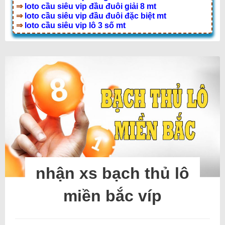
⇒
loto cầu siêu vip đầu đuôi giải 8 mt
⇒
loto cầu siêu vip đầu đuôi đặc biệt mt
⇒
loto cầu siêu vip lô 3 số mt
nhận xs bạch thủ lô
miền bắc víp