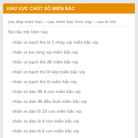
KHU VỰC CHỐT SỐ MIỀN BẮC
cau dep mien bac – cau mien bac hom nay – cau lo mb
Soi cầu mb hôm nay
nhận xs bạch thủ lô 2 nháy víp miền bắc víp
nhận xs ba càng víp miền bắc víp
nhận xs bạch thủ đề miền bắc víp
nhận xs bạch thủ lô kép miền bắc víp
nhận xs bạch thủ lô miền bắc víp
nhận xs dàn đề 4 con miền bắc víp
nhận xs dàn đề đầu đuôi miền bắc víp
nhận xs dàn lô 10 con miền bắc víp
nhận xs dàn lô 4 con miền bắc víp
nhận xs dàn lô 6 con miền bắc víp