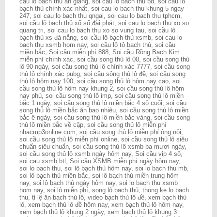
cau lo bach thu an giang
,
soi cau lo bach thu bd
,
soi cầu lô
bạch thủ chính xác nhất
,
soi cau lo bach thu khung 5 ngay
247
,
soi cau lo bach thu qngai
,
soi cau lo bach thu tphcm
,
soi cầu lô bạch thủ xổ số đài phát
,
soi cau lo bach thu xo so
quang tri
,
soi cau lo bach thu xo so vung tau
,
soi cầu lô
bạch thủ xs đà nẵng
,
soi cầu lô bạch thủ xsmb
,
soi cau lo
bach thu xsmb hom nay
,
soi cầu lô tô bạch thủ
,
soi cầu
miền bắc
,
Soi cầu miễn phí 888
,
Soi cầu Rồng Bạch Kim
miễn phí chính xác
,
soi cầu song thủ lô 00
,
soi cầu song thủ
lô 90 ngày
,
soi cầu song thủ lô chính xác 7777
,
soi cầu song
thủ lô chính xác pubg
,
soi cầu sông thủ lô đề
,
soi cầu song
thủ lô hôm nay 100
,
soi cầu song thủ lô hôm nay cao
,
soi
cầu song thủ lô hôm nay khung 2
,
soi cầu song thủ lô hôm
nay phú
,
soi cầu song thủ lô imp
,
soi cầu song thủ lô miền
bắc 1 ngày
,
soi cầu song thủ lô miền bắc 4 số cuối
,
soi cầu
song thủ lô miền bắc ăn bao nhiêu
,
soi cầu song thủ lô miền
bắc ê ngày
,
soi cầu song thủ lô miền bắc vàng
,
soi cầu song
thủ lô miền bắc về cặp
,
soi cầu song thủ lô miễn phí
nhacmp3online.com
,
soi cầu song thủ lô miễn phí ông nội
,
soi cầu song thủ lô miễn phí online
,
soi cầu song thủ lô siêu
chuẩn siêu chuẩn
,
soi cầu song thủ lô xsmb ba mươi ngày
,
soi cầu song thủ lô xsmb ngày hôm nay
,
Soi cầu vip 4 số
,
soi cau xsmb btl
,
Soi cầu XSMB miễn phí ngày hôm nay
,
soi lo bach thu
,
soi lô bạch thủ hôm nay
,
soi lo bach thu mb
,
soi lô bạch thủ miền bắc
,
soi lô bạch thủ miền trung hôm
nay
,
soi lô bạch thủ ngày hôm nay
,
soi lo bach thu xsmb
hom nay
,
soi lô miễn phí
,
song lô bạch thủ
,
thong ke lo bach
thu
,
tỉ lệ ăn bạch thủ lô
,
video bạch thủ lô đề
,
xem bạch thủ
lô
,
xem bạch thủ lô đề hôm nay
,
xem bạch thủ lô hôm nay
,
xem bạch thủ lô khung 2 ngày
,
xem bạch thủ lô khung 3