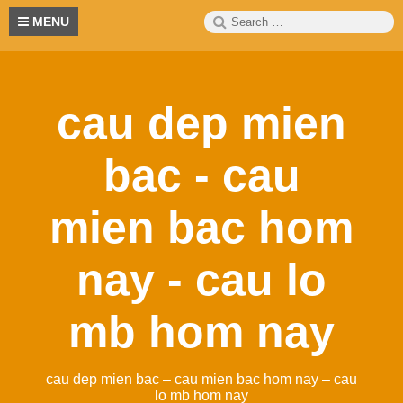
Skip
Search
S
MENU
to
for:
content
cau dep mien
bac - cau
mien bac hom
nay - cau lo
mb hom nay
cau dep mien bac – cau mien bac hom nay – cau
lo mb hom nay