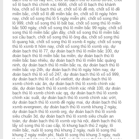
số lô bạch thủ chính xác 6666
,
chốt số lô bạch thủ khánh
hòa
,
chốt số lô bạch thủ uit
,
chốt số lô đề mb
,
chốt số lô đề
miền bắc
,
chốt số lô đề miền bắc ên
,
chốt số lô ngày hôm
nay
,
chốt số song thủ lô 5 ngày miễn phí
,
chốt số song thủ
lô 999
,
chốt số song thủ lô bất bại
,
chốt số song thủ lô miền
bắc 500 ngày
,
chốt số song thủ lô miền bắc 99 ngày
,
chốt số
song thủ lô miền bắc gần đây
,
chốt số song thủ lô miền bắc
soi cầu bạch
,
chốt số song thủ lô ông địa
,
chốt số song thủ
lô quang hải
,
chốt số song thủ lô xsmb 4 ngày
,
chốt số song
thủ lô xsmb tt hôm nay
,
chốt số song thủ lô xsmb vip
,
dự
đoán bạch thủ lô 77
,
dự đoán bạch thủ lô miền bắc 100
,
dự
đoán bạch thủ lô miền bắc ba miền
,
dự đoán bạch thủ lô
miền bắc bao nhiêu
,
dự đoán bạch thủ lô miền bắc quảng
ninh
,
dự đoán bạch thủ lô miền bắc ra
,
dự đoán bạch thủ lô
miền bắc vip 24h
,
dự đoán bạch thủ lô ngày hôm nay
,
dự
đoán bạch thủ lô xổ số 247
,
dự đoán bạch thủ lô xổ số 999
,
dự đoán bạch thủ lô xổ số vietlott
,
dự đoán bạch thủ lô
xsmb chính xác ăn
,
dự đoán bạch thủ lô xsmb chính xác
dài
,
dự đoán bạch thủ lô xsmb chính xác nhất 100
,
dự đoán
bạch thủ lô xsmb chính xác qq
,
dự đoán bạch thủ lô xsmb
chính xác suất
,
dự đoán bạch thủ lô xsmb chính xác ướt
,
dự đoán bạch thủ lô xsmb đề ngày mai
,
dự đoán bạch thủ lô
xsmb evergreen
,
dự đoán bạch thủ lô xsmb khung 2 ngày
,
dự đoán bạch thủ lô xsmb org
,
dự đoán bạch thủ lô xsmb
siêu chuẩn 3d
,
dự đoán bạch thủ lô xsmb siêu chuẩn an
toàn
,
dự đoán bạch thủ lô xsmb vip hà nội
,
đánh bạch thủ lô
,
lấy số song thủ lô cao cấp
,
lô khung bạch thủ 2 ngày
,
lô
miền bắc
,
nuôi lô song thủ khung 2 ngày
,
nuôi lô song thủ
khung 2 ngày miễn phí
,
Nuôi lô song thủ khung 3 ngày
,
nuôi