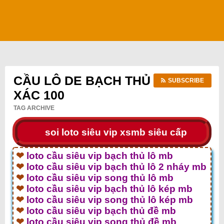
CẦU LÔ DE BẠCH THỦ CHÍNH
SUBSCRIBE
XÁC 100
TAG ARCHIVE
soi loto siêu vip xsmb siêu cấp
❤
loto cầu siêu vip bạch thủ lô mb
❤
loto cầu siêu vip bạch thủ lô 2 nháy mb
❤
loto cầu siêu vip song thủ lô mb
❤
loto cầu siêu vip bạch thủ lô kép mb
❤
loto cầu siêu vip song thủ lô kép mb
❤
loto cầu siêu vip bạch thủ đề mb
❤
loto cầu siêu vip song thủ đề mb