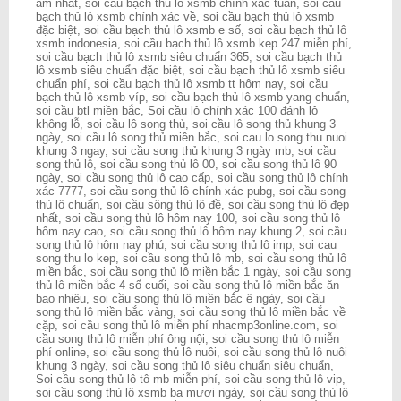
âm nhất
,
soi cầu bạch thủ lô xsmb chính xác tuấn
,
soi cầu
bạch thủ lô xsmb chính xác về
,
soi cầu bạch thủ lô xsmb
đặc biệt
,
soi cầu bạch thủ lô xsmb e số
,
soi cầu bạch thủ lô
xsmb indonesia
,
soi cầu bạch thủ lô xsmb kep 247 miễn phí
,
soi cầu bạch thủ lô xsmb siêu chuẩn 365
,
soi cầu bạch thủ
lô xsmb siêu chuẩn đặc biệt
,
soi cầu bạch thủ lô xsmb siêu
chuẩn phí
,
soi cầu bạch thủ lô xsmb tt hôm nay
,
soi cầu
bạch thủ lô xsmb víp
,
soi cầu bạch thủ lô xsmb yang chuẩn
,
soi cầu btl miền bắc
,
Soi cầu lô chính xác 100 đánh lô
không lỗ
,
soi cầu lô song thủ
,
soi cầu lô song thủ khung 3
ngày
,
soi cầu lô song thủ miền bắc
,
soi cau lo song thu nuoi
khung 3 ngay
,
soi cầu song thủ khung 3 ngày mb
,
soi cầu
song thủ lô
,
soi cầu song thủ lô 00
,
soi cầu song thủ lô 90
ngày
,
soi cầu song thủ lô cao cấp
,
soi cầu song thủ lô chính
xác 7777
,
soi cầu song thủ lô chính xác pubg
,
soi cầu song
thủ lô chuẩn
,
soi cầu sông thủ lô đề
,
soi cầu song thủ lô đẹp
nhất
,
soi cầu song thủ lô hôm nay 100
,
soi cầu song thủ lô
hôm nay cao
,
soi cầu song thủ lô hôm nay khung 2
,
soi cầu
song thủ lô hôm nay phú
,
soi cầu song thủ lô imp
,
soi cau
song thu lo kep
,
soi cầu song thủ lô mb
,
soi cầu song thủ lô
miền bắc
,
soi cầu song thủ lô miền bắc 1 ngày
,
soi cầu song
thủ lô miền bắc 4 số cuối
,
soi cầu song thủ lô miền bắc ăn
bao nhiêu
,
soi cầu song thủ lô miền bắc ê ngày
,
soi cầu
song thủ lô miền bắc vàng
,
soi cầu song thủ lô miền bắc về
cặp
,
soi cầu song thủ lô miễn phí nhacmp3online.com
,
soi
cầu song thủ lô miễn phí ông nội
,
soi cầu song thủ lô miễn
phí online
,
soi cầu song thủ lô nuôi
,
soi cầu song thủ lô nuôi
khung 3 ngày
,
soi cầu song thủ lô siêu chuẩn siêu chuẩn
,
Soi cầu song thủ lô tô mb miễn phí
,
soi cầu song thủ lô vip
,
soi cầu song thủ lô xsmb ba mươi ngày
,
soi cầu song thủ lô