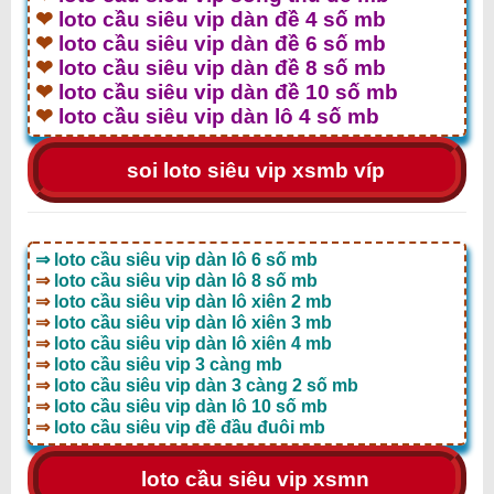
❤
loto cầu siêu vip dàn đề 4 số mb
❤
loto cầu siêu vip dàn đề 6 số mb
❤
loto cầu siêu vip dàn đề 8 số mb
❤
loto cầu siêu vip dàn đề 10 số mb
❤
loto cầu siêu vip dàn lô 4 số mb
soi loto siêu vip xsmb víp
⇒
loto cầu siêu vip dàn lô 6 số mb
⇒
loto cầu siêu vip dàn lô 8 số mb
⇒
loto cầu siêu vip dàn lô xiên 2 mb
⇒
loto cầu siêu vip dàn lô xiên 3 mb
⇒
loto cầu siêu vip dàn lô xiên 4 mb
⇒
loto cầu siêu vip 3 càng mb
⇒
loto cầu siêu vip dàn 3 càng 2 số mb
⇒
loto cầu siêu vip dàn lô 10 số mb
⇒
loto cầu siêu vip đề đầu đuôi mb
loto cầu siêu vip xsmn