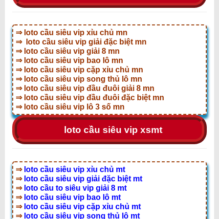
⇒
loto cầu siêu vip xỉu chủ mn
⇒
loto cầu siêu vip giải đặc biệt mn
⇒
loto cầu siêu vip giải 8 mn
⇒
loto cầu siêu vip bao lô mn
⇒
loto cầu siêu vip cặp xỉu chủ mn
⇒
loto cầu siêu vip song thủ lô mn
⇒
loto cầu siêu vip đầu đuôi giải 8 mn
⇒
loto cầu siêu vip đầu đuôi đặc biệt mn
⇒
loto cầu siêu vip lô 3 số mn
loto cầu siêu vip xsmt
⇒
loto cầu siêu vip xỉu chủ mt
⇒
loto cầu siêu vip giải đặc biệt mt
⇒
loto cầu to siêu vip giải 8 mt
⇒
loto cầu siêu vip bao lô mt
⇒
loto cầu siêu vip cặp xỉu chủ mt
⇒
loto cầu siêu vip song thủ lô mt