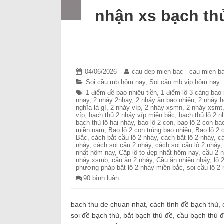
nhận xs bạch thủ
Posted
04/06/2026
04/06/2026
Author:
cau dep mien bac - cau mien b
on:
Categories:
Soi cầu mb hôm nay
,
Soi cầu mb vip hôm nay
Tags:
1 điểm đề bao nhiêu tiền
,
1 điểm lô 3 càng bao 
nhay
,
2 nháy 2nhay
,
2 nháy ăn bao nhiêu
,
2 nháy 
nghĩa là gì
,
2 nháy víp
,
2 nháy xsmn
,
2 nháy xsmt
víp
,
bạch thủ 2 nháy víp miền bắc
,
bạch thủ lô 2 
bạch thủ lô hai nháy
,
bao lô 2 con
,
bao lô 2 con bao
miền nam
,
Bao lô 2 con trúng bao nhiêu
,
Bao lô 2 
Bắc
,
cách bắt cầu lô 2 nháy
,
cách bắt lô 2 nháy
,
cá
nháy
,
cách soi cầu 2 nháy
,
cách soi cầu lô 2 nháy
nhất hôm nay
,
Cặp lô to đẹp nhất hôm nay
,
cầu 2 
nháy xsmb
,
cầu ăn 2 nháy
,
Cầu ăn nhiều nháy
,
lô 
phương pháp bắt lô 2 nháy miền bắc
,
soi cầu lô 2
90 bình luận
ở
nhận
xs
bạch
bach thu de chuan nhat, cách tính đề bạch thủ,
thủ
soi đề bạch thủ, bắt bạch thủ đề, cầu bạch thủ đ
lô
2