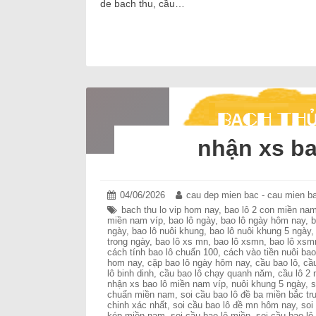
de bach thu, cầu…
nháy
víp
miền
bắc
víp
nhận xs ba
Posted
04/06/2026
04/06/2026
Author:
cau dep mien bac - cau mien b
on:
Tags:
bach thu lo vip hom nay
,
bao lô 2 con miền na
miền nam víp
,
bao lô ngày
,
bao lô ngày hôm nay
,
b
ngày
,
bao lô nuôi khung
,
bao lô nuôi khung 5 ngày
trong ngày
,
bao lô xs mn
,
bao lô xsmn
,
bao lô xsm
cách tính bao lô chuẩn 100
,
cách vào tiền nuôi bao
hom nay
,
cặp bao lô ngày hôm nay
,
cầu bao lô
,
cầu
lô binh dinh
,
cầu bao lô chạy quanh năm
,
cầu lô 2
nhận xs bao lô miền nam víp
,
nuôi khung 5 ngày
,
s
chuẩn miền nam
,
soi cầu bao lô đề ba miền bắc t
chinh xác nhất
,
soi cầu bao lô đề mn hôm nay
,
soi
kép miền nam
,
soi cầu bao lô miền
,
soi cầu bao l