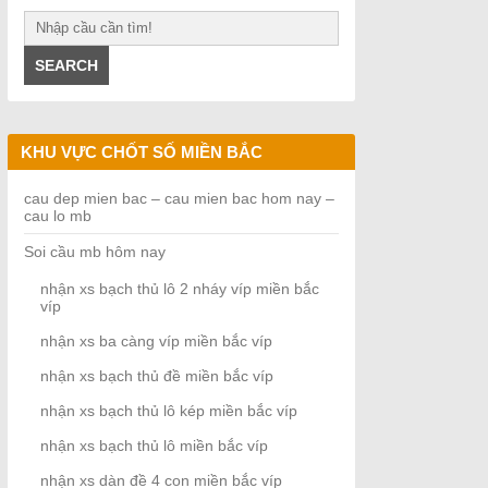
SEARCH
KHU VỰC CHỐT SỐ MIỀN BẮC
cau dep mien bac – cau mien bac hom nay –
cau lo mb
Soi cầu mb hôm nay
nhận xs bạch thủ lô 2 nháy víp miền bắc
víp
nhận xs ba càng víp miền bắc víp
nhận xs bạch thủ đề miền bắc víp
nhận xs bạch thủ lô kép miền bắc víp
nhận xs bạch thủ lô miền bắc víp
nhận xs dàn đề 4 con miền bắc víp