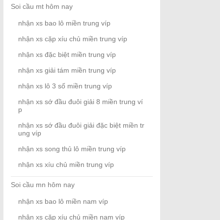
Soi cầu mt hôm nay
nhận xs bao lô miền trung víp
nhận xs cặp xíu chủ miền trung víp
nhận xs đặc biệt miền trung víp
nhận xs giải tám miền trung víp
nhận xs lô 3 số miền trung víp
nhận xs sớ đầu đuôi giải 8 miền trung ví
p
nhận xs sớ đầu đuôi giải đặc biệt miền tr
ung víp
nhận xs song thủ lô miền trung víp
nhận xs xíu chủ miền trung víp
Soi cầu mn hôm nay
nhận xs bao lô miền nam víp
nhận xs cặp xíu chủ miền nam víp