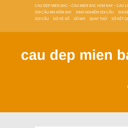
Skip
CAU DEP MIEN BAC – CAU MIEN BAC HOM NAY – CAU L
to
content
SOI CẦU MN HÔM NAY
KINH NGHIỆM SOI CẦU
SOI Đ
SOI CẦU
DÒ VÉ SỐ
SỔ MƠ
QUAY THỬ
SỐ KẾT Q
cau dep mien ba