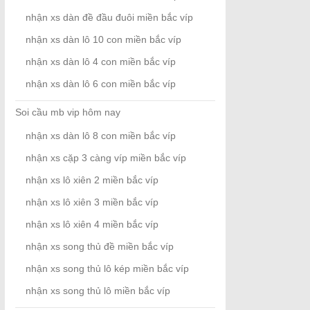
nhận xs dàn đề đầu đuôi miền bắc víp
nhận xs dàn lô 10 con miền bắc víp
nhận xs dàn lô 4 con miền bắc víp
nhận xs dàn lô 6 con miền bắc víp
Soi cầu mb vip hôm nay
nhận xs dàn lô 8 con miền bắc víp
nhận xs cặp 3 càng víp miền bắc víp
nhận xs lô xiên 2 miền bắc víp
nhận xs lô xiên 3 miền bắc víp
nhận xs lô xiên 4 miền bắc víp
nhận xs song thủ đề miền bắc víp
nhận xs song thủ lô kép miền bắc víp
nhận xs song thủ lô miền bắc víp