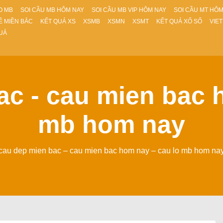
O MB
SOI CẦU MB HÔM NAY
SOI CẦU MB VIP HÔM NAY
SOI CẦU MT HÔM
Ề MIỀN BẮC
KẾT QUẢ XS
XSMB
XSMN
XSMT
KẾT QUẢ XỔ SỐ
VIE
UẢ
c - cau mien bac 
mb hom nay
cau dep mien bac – cau mien bac hom nay – cau lo mb hom na