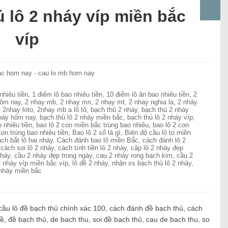
 lô 2 nháy víp miền bắc
víp
ac hom nay - cau lo mb hom nay
nhiêu tiền
,
1 điểm lô bao nhiêu tiền
,
10 điểm lô ăn bao nhiêu tiền
,
2
hôm nay
,
2 nhay mb
,
2 nhay mn
,
2 nhay mt
,
2 nhay nghia la
,
2 nháy
,
2nhay loto
,
2nhay mb a lô tô
,
bạch thủ 2 nháy
,
bạch thủ 2 nháy
nháy hôm nay
,
bạch thủ lô 2 nháy miền bắc
,
bạch thủ lô 2 nháy víp
,
 nhiêu tiền
,
bao lô 2 con miền bắc trúng bao nhiêu
,
bao lô 2 con
con trúng bao nhiêu tiền
,
Bao lô 2 số là gì
,
Biên độ cầu lô to miền
ch bắt lô hai nháy
,
Cách đánh bao lô miền Bắc
,
cách đánh lô 2
,
cách soi lô 2 nháy
,
cách tính tiền lô 2 nháy
,
cặp lô 2 nháy đẹp
nháy
,
cầu 2 nháy đẹp trong ngày
,
cau 2 nháy rong bạch kim
,
cầu 2
2 nháy víp miền bắc víp
,
lô đề 2 nháy
,
nhận xs bạch thủ lô 2 nháy
,
 nháy miền bắc
 cầu lô đề bạch thủ chính xác 100, cách đánh đề bạch thủ, cách
ề, đề bạch thủ, de bach thu, soi đề bạch thủ, cau de bach thu, so