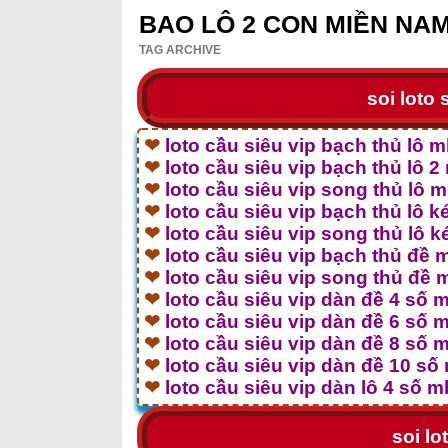
BAO LÔ 2 CON MIỀN NA
TAG ARCHIVE
soi loto
❤
loto cầu siêu vip bạch thủ lô 
❤
loto cầu siêu vip bạch thủ lô 
❤
loto cầu siêu vip song thủ lô 
❤
loto cầu siêu vip bạch thủ lô 
❤
loto cầu siêu vip song thủ lô 
❤
loto cầu siêu vip bạch thủ đề 
❤
loto cầu siêu vip song thủ đề 
❤
loto cầu siêu vip dàn đề 4 số 
❤
loto cầu siêu vip dàn đề 6 số 
❤
loto cầu siêu vip dàn đề 8 số 
❤
loto cầu siêu vip dàn đề 10 số
❤
loto cầu siêu vip dàn lô 4 số m
soi lo