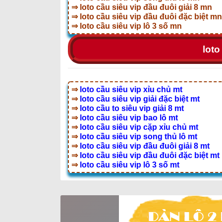
⇒
loto cầu siêu vip đầu đuôi giải 8 mn
⇒
loto cầu siêu vip đầu đuôi đặc biệt mn
⇒
loto cầu siêu vip lô 3 số mn
loto
⇒
loto cầu siêu vip xỉu chủ mt
⇒
loto cầu siêu vip giải đặc biệt mt
⇒
loto cầu to siêu vip giải 8 mt
⇒
loto cầu siêu vip bao lô mt
⇒
loto cầu siêu vip cặp xỉu chủ mt
⇒
loto cầu siêu vip song thủ lô mt
⇒
loto cầu siêu vip đầu đuôi giải 8 mt
⇒
loto cầu siêu vip đầu đuôi đặc biệt mt
⇒
loto cầu siêu vip lô 3 số mt