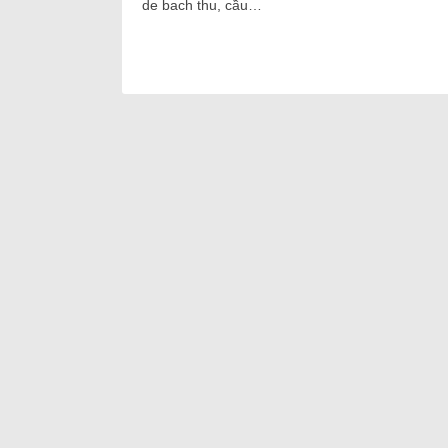
de bach thu, cầu…
nháy
víp
miền
bắc
víp