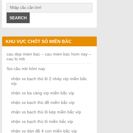
SEARCH
KHU VỰC CHỐT SỐ MIỀN BẮC
cau dep mien bac – cau mien bac hom nay –
cau lo mb
Soi cầu mb hôm nay
nhận xs bạch thủ lô 2 nháy víp miền bắc
víp
nhận xs ba càng víp miền bắc víp
nhận xs bạch thủ đề miền bắc víp
nhận xs bạch thủ lô kép miền bắc víp
nhận xs bạch thủ lô miền bắc víp
nhận xs dàn đề 4 con miền bắc víp