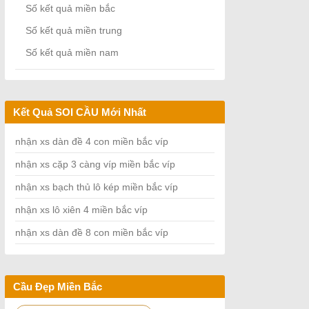
Số kết quả miền bắc
Số kết quả miền trung
Số kết quả miền nam
Kết Quả SOI CẦU Mới Nhất
nhận xs dàn đề 4 con miền bắc víp
nhận xs cặp 3 càng víp miền bắc víp
nhận xs bạch thủ lô kép miền bắc víp
nhận xs lô xiên 4 miền bắc víp
nhận xs dàn đề 8 con miền bắc víp
Cầu Đẹp Miền Bắc