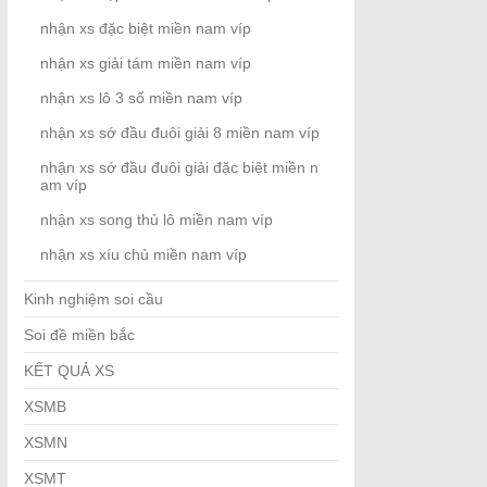
nhận xs đặc biệt miền nam víp
nhận xs giải tám miền nam víp
nhận xs lô 3 số miền nam víp
nhận xs sớ đầu đuôi giải 8 miền nam víp
nhận xs sớ đầu đuôi giải đặc biệt miền n
am víp
nhận xs song thủ lô miền nam víp
nhận xs xíu chủ miền nam víp
Kinh nghiệm soi cầu
Soi đề miền bắc
KẾT QUẢ XS
XSMB
XSMN
XSMT