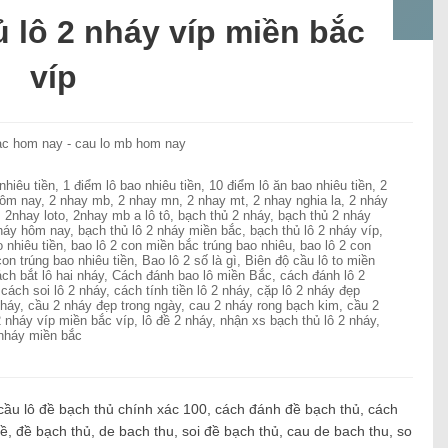
 lô 2 nháy víp miền bắc
víp
ac hom nay - cau lo mb hom nay
nhiêu tiền
,
1 điểm lô bao nhiêu tiền
,
10 điểm lô ăn bao nhiêu tiền
,
2
hôm nay
,
2 nhay mb
,
2 nhay mn
,
2 nhay mt
,
2 nhay nghia la
,
2 nháy
,
2nhay loto
,
2nhay mb a lô tô
,
bạch thủ 2 nháy
,
bạch thủ 2 nháy
nháy hôm nay
,
bạch thủ lô 2 nháy miền bắc
,
bạch thủ lô 2 nháy víp
,
 nhiêu tiền
,
bao lô 2 con miền bắc trúng bao nhiêu
,
bao lô 2 con
con trúng bao nhiêu tiền
,
Bao lô 2 số là gì
,
Biên độ cầu lô to miền
ch bắt lô hai nháy
,
Cách đánh bao lô miền Bắc
,
cách đánh lô 2
,
cách soi lô 2 nháy
,
cách tính tiền lô 2 nháy
,
cặp lô 2 nháy đẹp
nháy
,
cầu 2 nháy đẹp trong ngày
,
cau 2 nháy rong bạch kim
,
cầu 2
2 nháy víp miền bắc víp
,
lô đề 2 nháy
,
nhận xs bạch thủ lô 2 nháy
,
 nháy miền bắc
 cầu lô đề bạch thủ chính xác 100, cách đánh đề bạch thủ, cách
ề, đề bạch thủ, de bach thu, soi đề bạch thủ, cau de bach thu, so