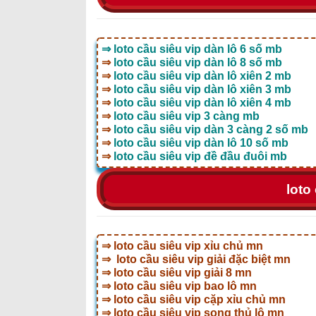
⇒
loto cầu siêu vip dàn lô 6 số mb
⇒
loto cầu siêu vip dàn lô 8 số mb
⇒
loto cầu siêu vip dàn lô xiên 2 mb
⇒
loto cầu siêu vip dàn lô xiên 3 mb
⇒
loto cầu siêu vip dàn lô xiên 4 mb
⇒
loto cầu siêu vip 3 càng mb
⇒
loto cầu siêu vip dàn 3 càng 2 số mb
⇒
loto cầu siêu vip dàn lô 10 số mb
⇒
loto cầu siêu vip đề đầu đuôi mb
loto
⇒
loto cầu siêu vip xỉu chủ mn
⇒
loto cầu siêu vip giải đặc biệt mn
⇒
loto cầu siêu vip giải 8 mn
⇒
loto cầu siêu vip bao lô mn
⇒
loto cầu siêu vip cặp xỉu chủ mn
⇒
loto cầu siêu vip song thủ lô mn