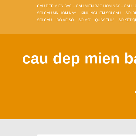
Skip
CAU DEP MIEN BAC – CAU MIEN BAC HOM NAY – CAU L
to
content
SOI CẦU MN HÔM NAY
KINH NGHIỆM SOI CẦU
SOI Đ
SOI CẦU
DÒ VÉ SỐ
SỔ MƠ
QUAY THỬ
SỐ KẾT Q
cau dep mien ba