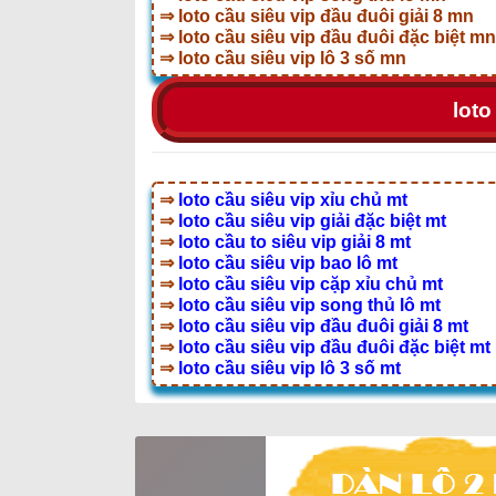
⇒
loto cầu siêu vip đầu đuôi giải 8 mn
⇒
loto cầu siêu vip đầu đuôi đặc biệt mn
⇒
loto cầu siêu vip lô 3 số mn
loto
⇒
loto cầu siêu vip xỉu chủ mt
⇒
loto cầu siêu vip giải đặc biệt mt
⇒
loto cầu to siêu vip giải 8 mt
⇒
loto cầu siêu vip bao lô mt
⇒
loto cầu siêu vip cặp xỉu chủ mt
⇒
loto cầu siêu vip song thủ lô mt
⇒
loto cầu siêu vip đầu đuôi giải 8 mt
⇒
loto cầu siêu vip đầu đuôi đặc biệt mt
⇒
loto cầu siêu vip lô 3 số mt