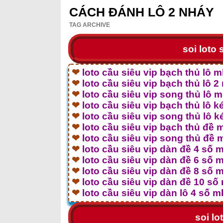
CÁCH ĐÁNH LÔ 2 NHÁY
TAG ARCHIVE
soi loto
❤
loto cầu siêu vip bạch thủ lô 
❤
loto cầu siêu vip bạch thủ lô 
❤
loto cầu siêu vip song thủ lô 
❤
loto cầu siêu vip bạch thủ lô 
❤
loto cầu siêu vip song thủ lô 
❤
loto cầu siêu vip bạch thủ đề 
❤
loto cầu siêu vip song thủ đề 
❤
loto cầu siêu vip dàn đề 4 số 
❤
loto cầu siêu vip dàn đề 6 số 
❤
loto cầu siêu vip dàn đề 8 số 
❤
loto cầu siêu vip dàn đề 10 số
❤
loto cầu siêu vip dàn lô 4 số m
soi lo