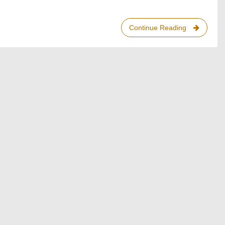
Continue Reading
nhận
xs
bạch
thủ
lô
2
nháy
víp
miền
bắc
víp