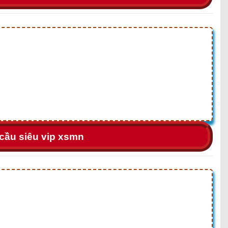
 cầu siêu vip xsmn