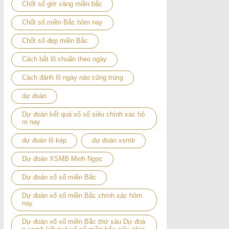
Chốt số giờ vàng miền bắc
Chốt số miền Bắc hôm nay
Chốt số đẹp miền Bắc
Cách bắt lô chuẩn theo ngày
Cách đánh lô ngày nào cũng trúng
dự đoán
Dự đoán kết quả xổ số siêu chính xác hô
m nay
dự đoán lô kép
dự đoán xsmb
Dự đoán XSMB Minh Ngọc
Dự đoán xổ số miền Bắc
Dự đoán xổ số miền Bắc chính xác hôm
nay
Dự đoán xổ số miền Bắc thứ sáu Dự đoá