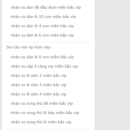
nhận xs dàn đề đầu đuôi miền bắc víp
nhận xs dàn lô 10 con miền bắc víp
nhận xs dàn lô 4 con miền bắc víp
nhận xs dàn lô 6 con miền bắc víp
Soi cầu mb vip hôm nay
nhận xs dàn lô 8 con miền bắc víp
nhận xs cặp 3 càng víp miền bắc víp
nhận xs lô xiên 2 miền bắc víp
nhận xs lô xiên 3 miền bắc víp
nhận xs lô xiên 4 miền bắc víp
nhận xs song thủ đề miền bắc víp
nhận xs song thủ lô kép miền bắc víp
nhận xs song thủ lô miền bắc víp