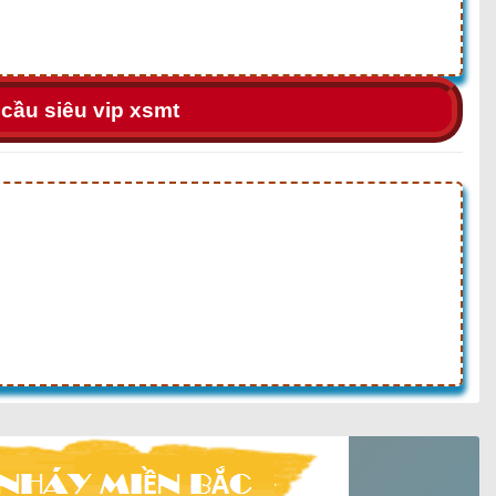
 cầu siêu vip xsmt