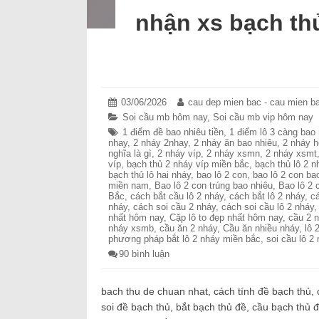
nhận xs bạch thủ
Posted
03/06/2026
03/06/2026
Author:
cau dep mien bac - cau mien b
on:
Categories:
Soi cầu mb hôm nay
,
Soi cầu mb vip hôm nay
Tags:
1 điểm đề bao nhiêu tiền
,
1 điểm lô 3 càng bao 
nhay
,
2 nháy 2nhay
,
2 nháy ăn bao nhiêu
,
2 nháy 
nghĩa là gì
,
2 nháy víp
,
2 nháy xsmn
,
2 nháy xsmt
víp
,
bạch thủ 2 nháy víp miền bắc
,
bạch thủ lô 2 
bạch thủ lô hai nháy
,
bao lô 2 con
,
bao lô 2 con bao
miền nam
,
Bao lô 2 con trúng bao nhiêu
,
Bao lô 2 
Bắc
,
cách bắt cầu lô 2 nháy
,
cách bắt lô 2 nháy
,
cá
nháy
,
cách soi cầu 2 nháy
,
cách soi cầu lô 2 nháy
nhất hôm nay
,
Cặp lô to đẹp nhất hôm nay
,
cầu 2 
nháy xsmb
,
cầu ăn 2 nháy
,
Cầu ăn nhiều nháy
,
lô 
phương pháp bắt lô 2 nháy miền bắc
,
soi cầu lô 2
90 bình luận
ở
nhận
xs
bạch
bach thu de chuan nhat, cách tính đề bạch thủ,
thủ
soi đề bạch thủ, bắt bạch thủ đề, cầu bạch thủ đ
lô
2