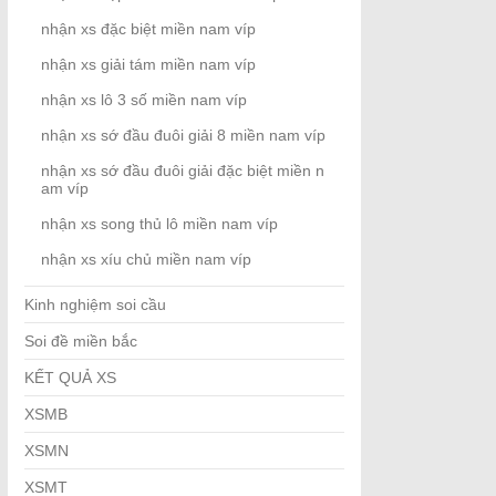
nhận xs đặc biệt miền nam víp
nhận xs giải tám miền nam víp
nhận xs lô 3 số miền nam víp
nhận xs sớ đầu đuôi giải 8 miền nam víp
nhận xs sớ đầu đuôi giải đặc biệt miền n
am víp
nhận xs song thủ lô miền nam víp
nhận xs xíu chủ miền nam víp
Kinh nghiệm soi cầu
Soi đề miền bắc
KẾT QUẢ XS
XSMB
XSMN
XSMT