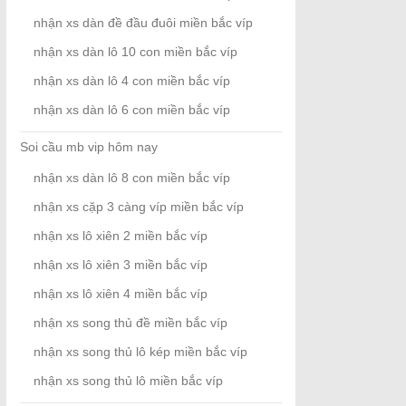
nhận xs dàn đề đầu đuôi miền bắc víp
nhận xs dàn lô 10 con miền bắc víp
nhận xs dàn lô 4 con miền bắc víp
nhận xs dàn lô 6 con miền bắc víp
Soi cầu mb vip hôm nay
nhận xs dàn lô 8 con miền bắc víp
nhận xs cặp 3 càng víp miền bắc víp
nhận xs lô xiên 2 miền bắc víp
nhận xs lô xiên 3 miền bắc víp
nhận xs lô xiên 4 miền bắc víp
nhận xs song thủ đề miền bắc víp
nhận xs song thủ lô kép miền bắc víp
nhận xs song thủ lô miền bắc víp