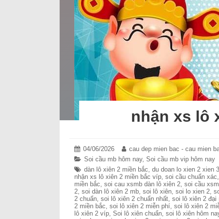
nhận xs lô 
Posted
04/06/2026
04/06/2026
Author:
cau dep mien bac - cau mien b
on:
Categories:
Soi cầu mb hôm nay
,
Soi cầu mb vip hôm nay
Tags:
dàn lô xiên 2 miền bắc
,
du doan lo xien 2 xien 
nhận xs lô xiên 2 miền bắc víp
,
soi cầu chuẩn xác
miền bắc
,
soi cau xsmb dàn lô xiên 2
,
soi cầu xsm
2
,
soi dàn lô xiên 2 mb
,
soi lô xiên
,
soi lo xien 2
,
s
2 chuẩn
,
soi lô xiên 2 chuẩn nhất
,
soi lô xiên 2 đại
2 miền bắc
,
soi lô xiên 2 miễn phí
,
soi lô xiên 2 m
lô xiên 2 víp
,
Soi lô xiên chuẩn
,
soi lô xiên hôm na