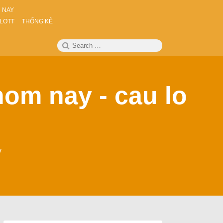
 NAY
TLOTT
THỐNG KÊ
Search
SEARCH
for:
hom nay - cau lo
y