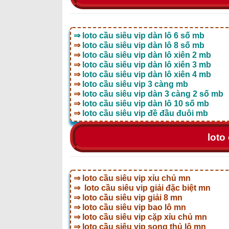
⇒
loto cầu siêu vip dàn lô 6 số mb
⇒
loto cầu siêu vip dàn lô 8 số mb
⇒
loto cầu siêu vip dàn lô xiên 2 mb
⇒
loto cầu siêu vip dàn lô xiên 3 mb
⇒
loto cầu siêu vip dàn lô xiên 4 mb
⇒
loto cầu siêu vip 3 càng mb
⇒
loto cầu siêu vip dàn 3 càng 2 số mb
⇒
loto cầu siêu vip dàn lô 10 số mb
⇒
loto cầu siêu vip đề đầu đuôi mb
loto
⇒
loto cầu siêu vip xỉu chủ mn
⇒
loto cầu siêu vip giải đặc biệt mn
⇒
loto cầu siêu vip giải 8 mn
⇒
loto cầu siêu vip bao lô mn
⇒
loto cầu siêu vip cặp xỉu chủ mn
⇒
loto cầu siêu vip song thủ lô mn