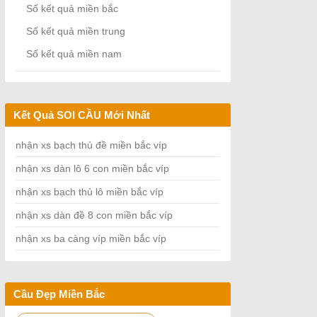
Số kết quả miền bắc
Số kết quả miền trung
Số kết quả miền nam
Kết Quả SOI CẦU Mới Nhất
nhận xs bạch thủ đề miền bắc víp
nhận xs dàn lô 6 con miền bắc víp
nhận xs bạch thủ lô miền bắc víp
nhận xs dàn đề 8 con miền bắc víp
nhận xs ba càng víp miền bắc víp
Cầu Đẹp Miền Bắc