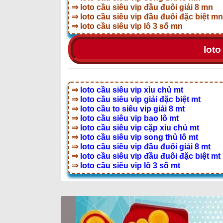
⇒
loto cầu siêu vip đầu đuôi giải 8 mn
⇒
loto cầu siêu vip đầu đuôi đặc biệt mn
⇒
loto cầu siêu vip lô 3 số mn
loto
⇒
loto cầu siêu vip xỉu chủ mt
⇒
loto cầu siêu vip giải đặc biệt mt
⇒
loto cầu to siêu vip giải 8 mt
⇒
loto cầu siêu vip bao lô mt
⇒
loto cầu siêu vip cặp xỉu chủ mt
⇒
loto cầu siêu vip song thủ lô mt
⇒
loto cầu siêu vip đầu đuôi giải 8 mt
⇒
loto cầu siêu vip đầu đuôi đặc biệt mt
⇒
loto cầu siêu vip lô 3 số mt