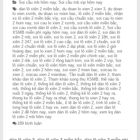
Categories:
Soi cầu mb hôm nay
,
Soi cầu mb vip hôm nay
Tags:
dàn lô xiên 2 miền bắc
,
du doan lo xien 2 xien 3
,
du doan
lo xien xsmb
,
du doan xs mien bac
,
lô xiên 2 miền bắc
,
nhận
xs lô xiên 2 miền bắc víp
,
soi cầu chuẩn xác
,
soi cau lo xien
2 hom nay
,
soi cau lo xien 2 xsmb
,
soi cầu xiên miền bắc
,
soi cau xsmb dàn lô xiên 2
,
soi cầu xsmb lô xiên 2
,
Soi cầu
XSMB miễn phí ngày hôm nay
,
soi dàn lô xiên 2
,
soi dàn lô
xiên 2 mb
,
soi lô xiên
,
soi lo xien 2
,
soi lô xiên 2 18h
,
soi lô
xiên 2 247
,
soi lô xiên 2 cao cấp
,
soi lô xiên 2 chuẩn
,
soi lô
xiên 2 chuẩn nhất
,
soi lô xiên 2 đại phát
,
soi lô xiên 2 giờ
hoàng đạo
,
soi lo xien 2 hom nay
,
soi lô xiên 2 miền bắc
,
soi
lô xiên 2 miễn phí
,
soi lô xiên 2 miễn phí chính xác
,
soi lô
xiên 2 rbk
,
soi lô xiên 2 rồng bạch kim
,
soi lô xiên 2 víp
,
Soi
lô xiên chuẩn
,
soi lô xiên hôm nay
,
soi lô xiên miền bắc
,
soi
xiên 2
,
soi xiên 2 hôm nay
,
soi xien 2 mien bac
,
soicau lo
xien 2
,
soicau xien 2 mienbac
,
Tần suất dàn lô xiên 2
,
tham
khảo dàn lô xiên 2
,
Tham khảo song thu XSMB
,
thế nào là
dàn lô xiên 2
,
thống kê dàn lô xiên 2
,
thống kê dàn lô xiên 2
mb
,
thống kê dàn lô xiên 2 miền bắc
,
thống kê dàn lô xiên 2
nuôi 3 ngày
,
thống kê lô xiên 2
,
thống kê lô xiên 2 hay ra
,
thong ke lô xiên 2 hay ra nhat
,
thong ke lo xien 2 hay ve
,
thống kê lô xiên 2 miền bắc
,
tỉ lệ ăn lô xiên 2
,
tính lô xiên 2
,
tong hop lô xiên 2 hay ve
,
xem dàn lô xiên 2
,
xem dàn lô
xiên 2 đề hôm nay
,
xem dàn lô xiên 2 hôm nay
,
xem kq dàn
lô xiên 2 mb hôm nay
189 bình luận
ở
nhận
xs
lô
dàn lô xiên 3, dàn lô xiên 3 miền bắc, dàn lô xiên 3 miễn phí,