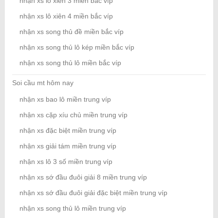
nhận xs lô xiên 3 miền bắc víp
nhận xs lô xiên 4 miền bắc víp
nhận xs song thủ đề miền bắc víp
nhận xs song thủ lô kép miền bắc víp
nhận xs song thủ lô miền bắc víp
Soi cầu mt hôm nay
nhận xs bao lô miền trung víp
nhận xs cặp xíu chủ miền trung víp
nhận xs đặc biệt miền trung víp
nhận xs giải tám miền trung víp
nhận xs lô 3 số miền trung víp
nhận xs sớ đầu đuôi giải 8 miền trung víp
nhận xs sớ đầu đuôi giải đặc biệt miền trung víp
nhận xs song thủ lô miền trung víp