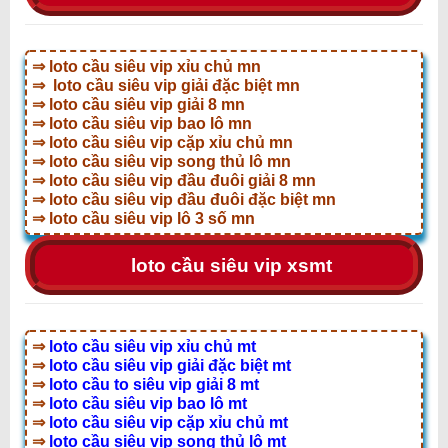
⇒
loto cầu siêu vip xỉu chủ mn
⇒
loto cầu siêu vip giải đặc biệt mn
⇒
loto cầu siêu vip giải 8 mn
⇒
loto cầu siêu vip bao lô mn
⇒
loto cầu siêu vip cặp xỉu chủ mn
⇒
loto cầu siêu vip song thủ lô mn
⇒
loto cầu siêu vip đầu đuôi giải 8 mn
⇒
loto cầu siêu vip đầu đuôi đặc biệt mn
⇒
loto cầu siêu vip lô 3 số mn
loto cầu siêu vip xsmt
⇒
loto cầu siêu vip xỉu chủ mt
⇒
loto cầu siêu vip giải đặc biệt mt
⇒
loto cầu to siêu vip giải 8 mt
⇒
loto cầu siêu vip bao lô mt
⇒
loto cầu siêu vip cặp xỉu chủ mt
⇒
loto cầu siêu vip song thủ lô mt