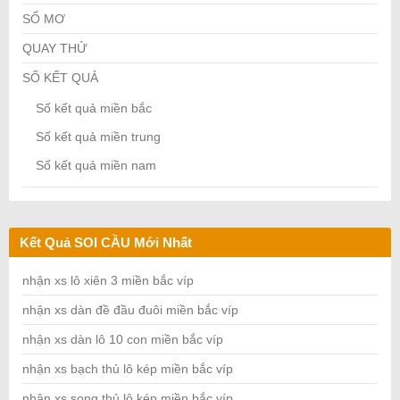
SỔ MƠ
QUAY THỬ
SỐ KẾT QUẢ
Số kết quả miền bắc
Số kết quả miền trung
Số kết quả miền nam
Kết Quả SOI CẦU Mới Nhất
nhận xs lô xiên 3 miền bắc víp
nhận xs dàn đề đầu đuôi miền bắc víp
nhận xs dàn lô 10 con miền bắc víp
nhận xs bạch thủ lô kép miền bắc víp
nhận xs song thủ lô kép miền bắc víp