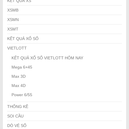
KẾT QUẢ XS
XSMB
XSMN
XSMT
KẾT QUẢ XỔ SỐ
VIETLOTT
KẾT QUẢ XỔ SỐ VIETLOTT HÔM NAY
Mega 6×45
Max 3D
Max 4D
Power 6/55
THỐNG KÊ
SOI CẦU
DÒ VÉ SỐ