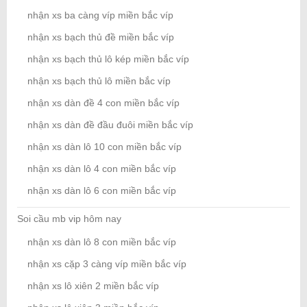
nhận xs ba càng víp miền bắc víp
nhận xs bạch thủ đề miền bắc víp
nhận xs bạch thủ lô kép miền bắc víp
nhận xs bạch thủ lô miền bắc víp
nhận xs dàn đề 4 con miền bắc víp
nhận xs dàn đề đầu đuôi miền bắc víp
nhận xs dàn lô 10 con miền bắc víp
nhận xs dàn lô 4 con miền bắc víp
nhận xs dàn lô 6 con miền bắc víp
Soi cầu mb vip hôm nay
nhận xs dàn lô 8 con miền bắc víp
nhận xs cặp 3 càng víp miền bắc víp
nhận xs lô xiên 2 miền bắc víp