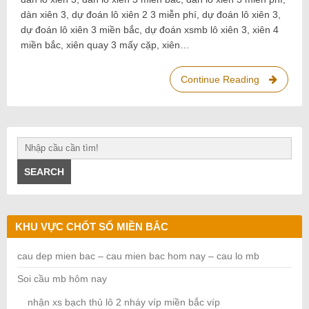
xiên
dàn xiên 3, dự đoán lô xiên 2 3 miễn phí, dự đoán lô xiên 3,
2
miền
dự đoán lô xiên 3 miền bắc, dự đoán xsmb lô xiên 3, xiên 4
bắc
miền bắc, xiên quay 3 mấy cặp, xiên…
víp
Continue Reading
nhận
xs
lô
xiên
2
miền
bắc
SEARCH
víp
KHU VỰC CHỐT SỐ MIỀN BẮC
cau dep mien bac – cau mien bac hom nay – cau lo mb
Soi cầu mb hôm nay
nhận xs bạch thủ lô 2 nháy víp miền bắc víp