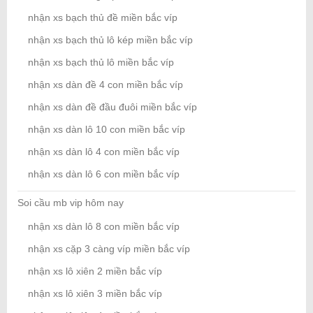
nhận xs bạch thủ đề miền bắc víp
nhận xs bạch thủ lô kép miền bắc víp
nhận xs bạch thủ lô miền bắc víp
nhận xs dàn đề 4 con miền bắc víp
nhận xs dàn đề đầu đuôi miền bắc víp
nhận xs dàn lô 10 con miền bắc víp
nhận xs dàn lô 4 con miền bắc víp
nhận xs dàn lô 6 con miền bắc víp
Soi cầu mb vip hôm nay
nhận xs dàn lô 8 con miền bắc víp
nhận xs cặp 3 càng víp miền bắc víp
nhận xs lô xiên 2 miền bắc víp
nhận xs lô xiên 3 miền bắc víp