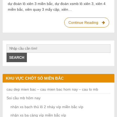
miền
dự đoán lô xiên 3 miền bắc, dự đoán xsmb lô xiên 3, xiên 4
bắc
miền bắc, xiên quay 3 mấy cặp, xiên…
víp
Continue Reading
nhận
xs
lô
xiên
2
miền
bắc
SEARCH
víp
KHU VỰC CHỐT SỐ MIỀN BẮC
cau dep mien bac – cau mien bac hom nay – cau lo mb
Soi cầu mb hôm nay
nhận xs bạch thủ lô 2 nháy víp miền bắc víp
nhận xs ba càng víp miền bắc víp