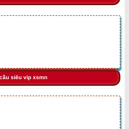
 cầu siêu vip xsmn