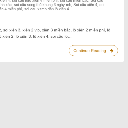
 xiên 4
,
soi cầu loto xiên 4 miễn phí
,
soi cầu miền bắc
,
Soi cầu
ính xác
,
soi cầu song thủ khung 3 ngày mb
,
Soi cầu xiên 4
,
soi
ên 4 miễn phí
,
soi cau xsmb dàn lô xiên 4
 2, soi xiên 3, xiên 2 vip, xiên 3 miền bắc, lô xiên 2 miễn phí, lô
ô xiên 2, lô xiên 3, lô xiên 4, soi cầu lô…
Continue Reading
nhận
xs
lô
xiên
4
miền
bắc
víp