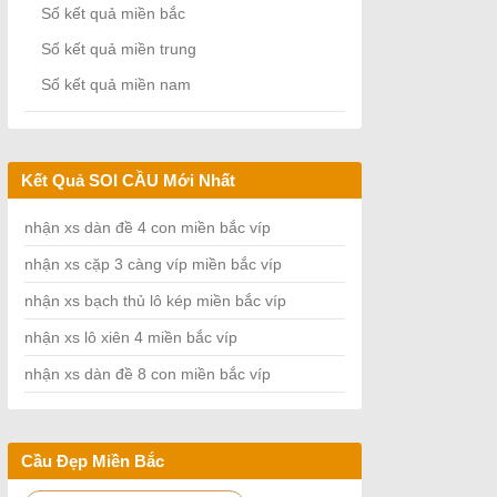
Số kết quả miền bắc
Số kết quả miền trung
Số kết quả miền nam
Kết Quả SOI CẦU Mới Nhất
nhận xs dàn đề 4 con miền bắc víp
nhận xs cặp 3 càng víp miền bắc víp
nhận xs bạch thủ lô kép miền bắc víp
nhận xs lô xiên 4 miền bắc víp
nhận xs dàn đề 8 con miền bắc víp
Cầu Đẹp Miền Bắc