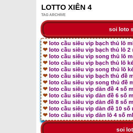
LOTTO XIÊN 4
TAG ARCHIVE
soi loto
❤
loto cầu siêu vip bạch thủ lô 
❤
loto cầu siêu vip bạch thủ lô 
❤
loto cầu siêu vip song thủ lô 
❤
loto cầu siêu vip bạch thủ lô 
❤
loto cầu siêu vip song thủ lô 
❤
loto cầu siêu vip bạch thủ đề 
❤
loto cầu siêu vip song thủ đề 
❤
loto cầu siêu vip dàn đề 4 số 
❤
loto cầu siêu vip dàn đề 6 số 
❤
loto cầu siêu vip dàn đề 8 số 
❤
loto cầu siêu vip dàn đề 10 số
❤
loto cầu siêu vip dàn lô 4 số m
soi lo