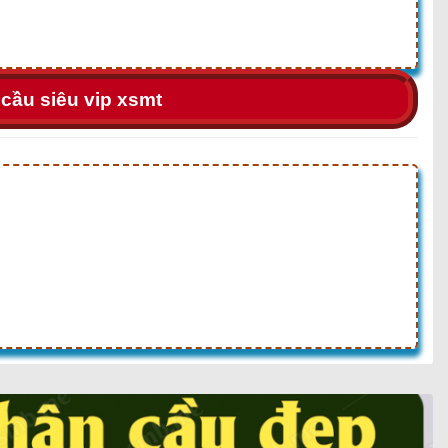
 cầu siêu vip xsmt