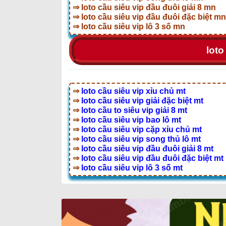
⇒
loto cầu siêu vip đầu đuôi giải 8 mn
⇒
loto cầu siêu vip đầu đuôi đặc biệt mn
⇒
loto cầu siêu vip lô 3 số mn
loto
⇒
loto cầu siêu vip xỉu chủ mt
⇒
loto cầu siêu vip giải đặc biệt mt
⇒
loto cầu to siêu vip giải 8 mt
⇒
loto cầu siêu vip bao lô mt
⇒
loto cầu siêu vip cặp xỉu chủ mt
⇒
loto cầu siêu vip song thủ lô mt
⇒
loto cầu siêu vip đầu đuôi giải 8 mt
⇒
loto cầu siêu vip đầu đuôi đặc biệt mt
⇒
loto cầu siêu vip lô 3 số mt