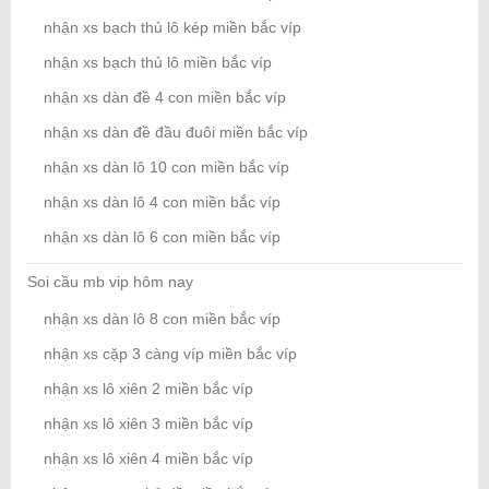
nhận xs bạch thủ lô kép miền bắc víp
nhận xs bạch thủ lô miền bắc víp
nhận xs dàn đề 4 con miền bắc víp
nhận xs dàn đề đầu đuôi miền bắc víp
nhận xs dàn lô 10 con miền bắc víp
nhận xs dàn lô 4 con miền bắc víp
nhận xs dàn lô 6 con miền bắc víp
Soi cầu mb vip hôm nay
nhận xs dàn lô 8 con miền bắc víp
nhận xs cặp 3 càng víp miền bắc víp
nhận xs lô xiên 2 miền bắc víp
nhận xs lô xiên 3 miền bắc víp
nhận xs lô xiên 4 miền bắc víp