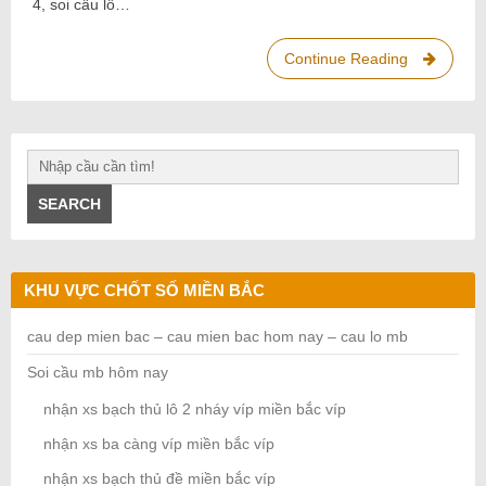
4, soi cầu lô…
víp
Continue Reading
nhận
xs
lô
xiên
4
miền
bắc
SEARCH
víp
KHU VỰC CHỐT SỐ MIỀN BẮC
cau dep mien bac – cau mien bac hom nay – cau lo mb
Soi cầu mb hôm nay
nhận xs bạch thủ lô 2 nháy víp miền bắc víp
nhận xs ba càng víp miền bắc víp
nhận xs bạch thủ đề miền bắc víp