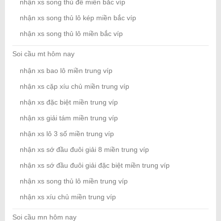
nhận xs song thủ đề miền bắc víp
nhận xs song thủ lô kép miền bắc víp
nhận xs song thủ lô miền bắc víp
Soi cầu mt hôm nay
nhận xs bao lô miền trung víp
nhận xs cặp xíu chủ miền trung víp
nhận xs đặc biệt miền trung víp
nhận xs giải tám miền trung víp
nhận xs lô 3 số miền trung víp
nhận xs sớ đầu đuôi giải 8 miền trung víp
nhận xs sớ đầu đuôi giải đặc biệt miền trung víp
nhận xs song thủ lô miền trung víp
nhận xs xíu chủ miền trung víp
Soi cầu mn hôm nay