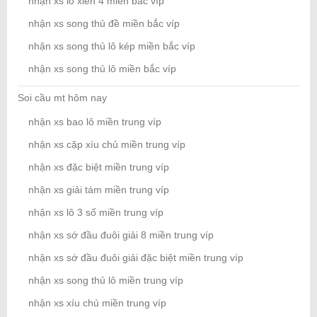
nhận xs lô xiên 4 miền bắc víp
nhận xs song thủ đề miền bắc víp
nhận xs song thủ lô kép miền bắc víp
nhận xs song thủ lô miền bắc víp
Soi cầu mt hôm nay
nhận xs bao lô miền trung víp
nhận xs cặp xíu chủ miền trung víp
nhận xs đặc biệt miền trung víp
nhận xs giải tám miền trung víp
nhận xs lô 3 số miền trung víp
nhận xs sớ đầu đuôi giải 8 miền trung víp
nhận xs sớ đầu đuôi giải đặc biệt miền trung víp
nhận xs song thủ lô miền trung víp
nhận xs xíu chủ miền trung víp