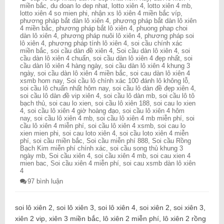
miền bắc
,
du doan lo dep nhat
,
lotto xiên 4
,
lotto xiên 4 mb
,
lotto xiên 4 so mien phi
,
nhận xs lô xiên 4 miền bắc víp
,
phương pháp bắt dàn lô xiên 4
,
phương pháp bắt dàn lô xiên
4 miền bắc
,
phương pháp bắt lô xiên 4
,
phuong phap choi
dàn lô xiên 4
,
phương pháp nuôi lô xiên 4
,
phương pháp soi
lô xiên 4
,
phương pháp tính lô xiên 4
,
soi cầu chính xác
miền bắc
,
soi cầu dàn đề xiên 4
,
Soi cầu dàn lô xiên 4
,
soi
cầu dàn lô xiên 4 chuẩn
,
soi cầu dàn lô xiên 4 đẹp nhất
,
soi
cầu dàn lô xiên 4 hàng ngày
,
soi cầu dàn lô xiên 4 khung 3
ngày
,
soi cầu dàn lô xiên 4 miền bắc
,
soi cau dàn lô xiên 4
xsmb hom nay
,
Soi cầu lô chính xác 100 đánh lô không lỗ
,
soi cầu lô chuẩn nhất hôm nay
,
soi cầu lô dàn đề đẹp xiên 4
,
soi cầu lô dàn đề vip xiên 4
,
soi cầu lô dàn mb
,
soi cầu lô tô
bạch thủ
,
soi cau lo xien
,
soi cầu lô xiên 188
,
soi cau lo xien
4
,
soi cầu lô xiên 4 giờ hoàng đạo
,
soi cầu lô xiên 4 hôm
nay
,
soi cầu lô xiên 4 mb
,
soi cầu lô xiên 4 mb miễn phí
,
soi
cầu lô xiên 4 miễn phí
,
soi cầu lô xiên 4 xsmb
,
soi cau lo
xien mien phi
,
soi cau loto xiên 4
,
soi cầu loto xiên 4 miễn
phí
,
soi cầu miền bắc
,
Soi cầu miễn phí 888
,
Soi cầu Rồng
Bạch Kim miễn phí chính xác
,
soi cầu song thủ khung 3
ngày mb
,
Soi cầu xiên 4
,
soi cầu xiên 4 mb
,
soi cau xien 4
mien bac
,
Soi cầu xiên 4 miễn phí
,
soi cau xsmb dàn lô xiên
4
97 bình luận
ở
nhận
xs
lô
soi lô xiên 2, soi lô xiên 3, soi lô xiên 4, soi xiên 2, soi xiên 3,
xiên
xiên 2 vip, xiên 3 miền bắc, lô xiên 2 miễn phí, lô xiên 2 rồng
4