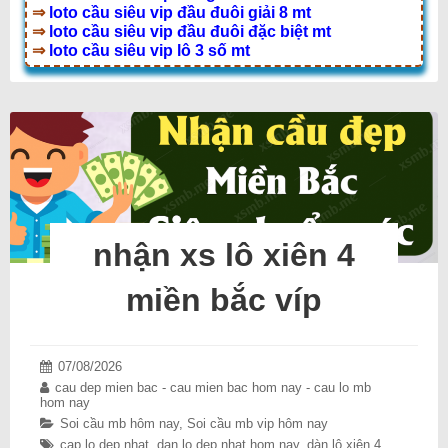
⇒
loto cầu siêu vip đầu đuôi giải 8 mt
⇒
loto cầu siêu vip đầu đuôi đặc biệt mt
⇒
loto cầu siêu vip lô 3 số mt
nhận xs lô xiên 4
miền bắc víp
Posted
07/08/2026
07/08/2026
on:
Author:
cau dep mien bac - cau mien bac hom nay - cau lo mb
hom nay
Categories:
Soi cầu mb hôm nay
,
Soi cầu mb vip hôm nay
Tags:
cap lo dep nhat
,
dan lo dep nhat hom nay
,
dàn lô xiên 4