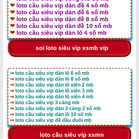
❤
loto cầu siêu vip dàn đề 4 số mb
❤
loto cầu siêu vip dàn đề 6 số mb
❤
loto cầu siêu vip dàn đề 8 số mb
❤
loto cầu siêu vip dàn đề 10 số mb
❤
loto cầu siêu vip dàn lô 4 số mb
soi loto siêu vip xsmb víp
⇒
loto cầu siêu vip dàn lô 6 số mb
⇒
loto cầu siêu vip dàn lô 8 số mb
⇒
loto cầu siêu vip dàn lô xiên 2 mb
⇒
loto cầu siêu vip dàn lô xiên 3 mb
⇒
loto cầu siêu vip dàn lô xiên 4 mb
⇒
loto cầu siêu vip 3 càng mb
⇒
loto cầu siêu vip dàn 3 càng 2 số mb
⇒
loto cầu siêu vip dàn lô 10 số mb
⇒
loto cầu siêu vip đề đầu đuôi mb
loto cầu siêu vip xsmn