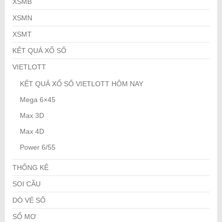
XSMB
XSMN
XSMT
KẾT QUẢ XỔ SỐ
VIETLOTT
KẾT QUẢ XỔ SỐ VIETLOTT HÔM NAY
Mega 6×45
Max 3D
Max 4D
Power 6/55
THỐNG KÊ
SOI CẦU
DÒ VÉ SỐ
SỔ MƠ