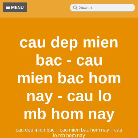
Skip
Search
S
MENU
to
for:
content
cau dep mien
bac - cau
mien bac hom
nay - cau lo
mb hom nay
cau dep mien bac – cau mien bac hom nay – cau
lo mb hom nay