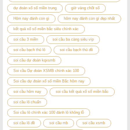
dự đoán xổ số miền trung
giờ vàng chốt số
Hôm nay đánh con gì
hôm nay đánh con gì đẹp nhất
kết quả xổ số miền bắc siêu chính xác
soi cầu 3 miền
soi cầu ba càng siêu víp
soi cầu bạch thủ lô
soi cầu bạch thủ đề
soi cầu dự đoán kqxsmb
Soi cầu Dự đoán XSMB chính xác 100
Soi cầu dự đoán xổ số miền Bắc hôm nay
soi cầu hôm nay
soi cầu kết quả xổ số miền bắc
soi cầu lô chuẩn
Soi cầu lô chính xác 100 đánh lô không lỗ
soi cầu lô đề
soi cầu mb
soi cầu xsmb