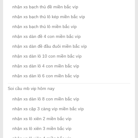
nhận xs bạch thủ đề miền bắc víp
nhận xs bạch thủ lô kép miền bắc víp
nhận xs bạch thủ lô miền bắc víp
nhận xs dàn đề 4 con miền bắc víp
nhận xs dàn đề đầu đuôi miền bắc víp
nhận xs dàn lô 10 con miền bắc víp
nhận xs dàn lô 4 con miền bắc víp
nhận xs dàn lô 6 con miền bắc víp
Soi cầu mb vip hôm nay
nhận xs dàn lô 8 con miền bắc víp
nhận xs cặp 3 càng víp miền bắc víp
nhận xs lô xiên 2 miền bắc víp
nhận xs lô xiên 3 miền bắc víp