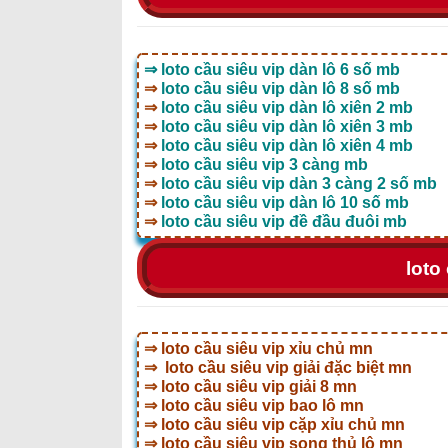
⇒
loto cầu siêu vip dàn lô 6 số mb
⇒
loto cầu siêu vip dàn lô 8 số mb
⇒
loto cầu siêu vip dàn lô xiên 2 mb
⇒
loto cầu siêu vip dàn lô xiên 3 mb
⇒
loto cầu siêu vip dàn lô xiên 4 mb
⇒
loto cầu siêu vip 3 càng mb
⇒
loto cầu siêu vip dàn 3 càng 2 số mb
⇒
loto cầu siêu vip dàn lô 10 số mb
⇒
loto cầu siêu vip đề đầu đuôi mb
loto
⇒
loto cầu siêu vip xỉu chủ mn
⇒
loto cầu siêu vip giải đặc biệt mn
⇒
loto cầu siêu vip giải 8 mn
⇒
loto cầu siêu vip bao lô mn
⇒
loto cầu siêu vip cặp xỉu chủ mn
⇒
loto cầu siêu vip song thủ lô mn