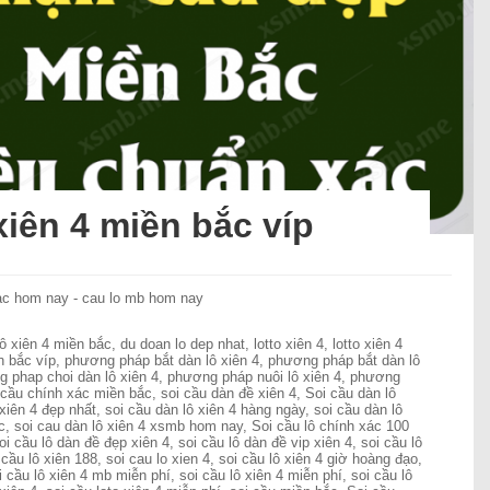
xiên 4 miền bắc víp
ac hom nay - cau lo mb hom nay
lô xiên 4 miền bắc
,
du doan lo dep nhat
,
lotto xiên 4
,
lotto xiên 4
n bắc víp
,
phương pháp bắt dàn lô xiên 4
,
phương pháp bắt dàn lô
g phap choi dàn lô xiên 4
,
phương pháp nuôi lô xiên 4
,
phương
 cầu chính xác miền bắc
,
soi cầu dàn đề xiên 4
,
Soi cầu dàn lô
 xiên 4 đẹp nhất
,
soi cầu dàn lô xiên 4 hàng ngày
,
soi cầu dàn lô
c
,
soi cau dàn lô xiên 4 xsmb hom nay
,
Soi cầu lô chính xác 100
oi cầu lô dàn đề đẹp xiên 4
,
soi cầu lô dàn đề vip xiên 4
,
soi cầu lô
 cầu lô xiên 188
,
soi cau lo xien 4
,
soi cầu lô xiên 4 giờ hoàng đạo
,
i cầu lô xiên 4 mb miễn phí
,
soi cầu lô xiên 4 miễn phí
,
soi cầu lô