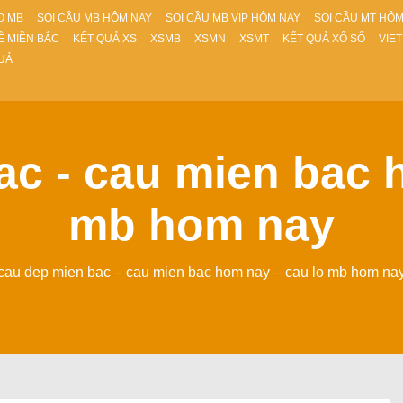
O MB
SOI CẦU MB HÔM NAY
SOI CẦU MB VIP HÔM NAY
SOI CẦU MT HÔM
Ề MIỀN BẮC
KẾT QUẢ XS
XSMB
XSMN
XSMT
KẾT QUẢ XỔ SỐ
VIE
UẢ
c - cau mien bac 
mb hom nay
cau dep mien bac – cau mien bac hom nay – cau lo mb hom na