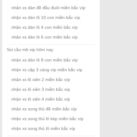
nhận xs dàn đề đầu đuôi miền bắc víp
nhận xs dàn lô 10 con miền bắc víp
nhận xs dàn lô 4 con miền bắc víp
nhận xs dàn lô 6 con miền bắc víp
Soi cầu mb vip hôm nay
nhận xs dàn lô 8 con miền bắc víp
nhận xs cặp 3 càng víp miền bắc víp
nhận xs lô xiên 2 miền bắc víp
nhận xs lô xiên 3 miền bắc víp
nhận xs lô xiên 4 miền bắc víp
nhận xs song thủ đề miền bắc víp
nhận xs song thủ lô kép miền bắc víp
nhận xs song thủ lô miền bắc víp