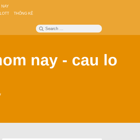
 NAY
TLOTT
THỐNG KÊ
Search
SEARCH
for:
hom nay - cau lo
y