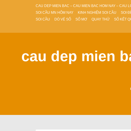
Skip
CAU DEP MIEN BAC – CAU MIEN BAC HOM NAY – CAU L
to
content
SOI CẦU MN HÔM NAY
KINH NGHIỆM SOI CẦU
SOI Đ
SOI CẦU
DÒ VÉ SỐ
SỔ MƠ
QUAY THỬ
SỐ KẾT Q
cau dep mien ba