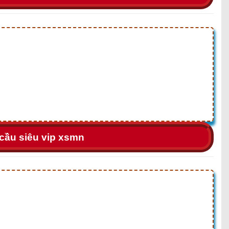
 cầu siêu vip xsmn