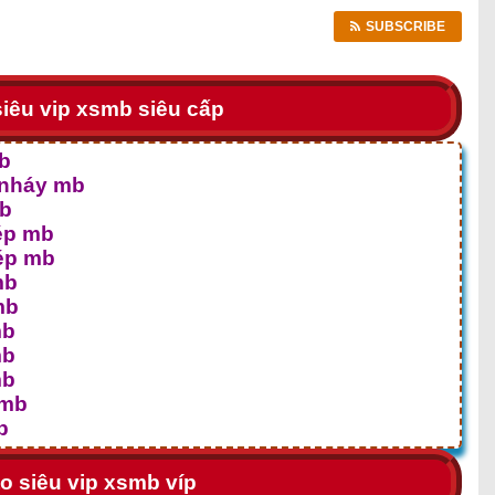
SUBSCRIBE
 siêu vip xsmb siêu cấp
mb
2 nháy mb
mb
kép mb
kép mb
mb
mb
mb
mb
mb
 mb
b
to siêu vip xsmb víp