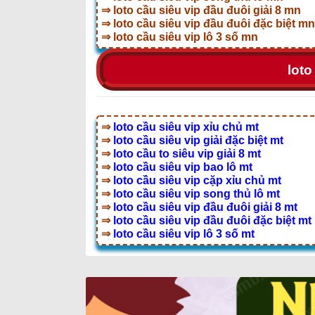
⇒
loto cầu siêu vip đầu đuôi giải 8 mn
⇒
loto cầu siêu vip đầu đuôi đặc biệt mn
⇒
loto cầu siêu vip lô 3 số mn
loto
⇒
loto cầu siêu vip xỉu chủ mt
⇒
loto cầu siêu vip giải đặc biệt mt
⇒
loto cầu to siêu vip giải 8 mt
⇒
loto cầu siêu vip bao lô mt
⇒
loto cầu siêu vip cặp xỉu chủ mt
⇒
loto cầu siêu vip song thủ lô mt
⇒
loto cầu siêu vip đầu đuôi giải 8 mt
⇒
loto cầu siêu vip đầu đuôi đặc biệt mt
⇒
loto cầu siêu vip lô 3 số mt