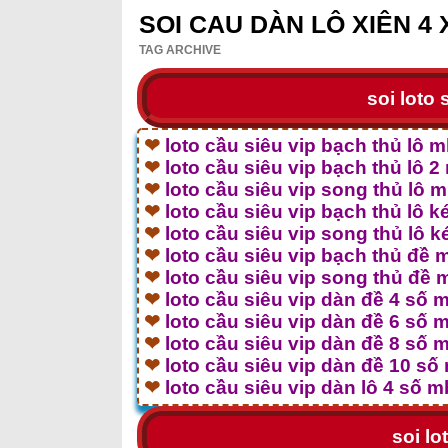
SOI CAU DÀN LÔ XIÊN 4
TAG ARCHIVE
soi loto
❤
loto cầu siêu vip bạch thủ lô 
❤
loto cầu siêu vip bạch thủ lô 
❤
loto cầu siêu vip song thủ lô 
❤
loto cầu siêu vip bạch thủ lô 
❤
loto cầu siêu vip song thủ lô 
❤
loto cầu siêu vip bạch thủ đề 
❤
loto cầu siêu vip song thủ đề 
❤
loto cầu siêu vip dàn đề 4 số 
❤
loto cầu siêu vip dàn đề 6 số 
❤
loto cầu siêu vip dàn đề 8 số 
❤
loto cầu siêu vip dàn đề 10 số
❤
loto cầu siêu vip dàn lô 4 số m
soi lo