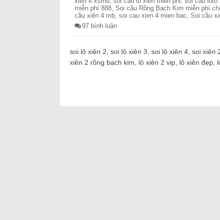
xiên 4 xsmb
,
soi cau lo xien mien phi
,
soi cau loto
miễn phí 888
,
Soi cầu Rồng Bạch Kim miễn phí ch
cầu xiên 4 mb
,
soi cau xien 4 mien bac
,
Soi cầu xi
97 bình luận
ở
nhận
xs
lô
soi lô xiên 2, soi lô xiên 3, soi lô xiên 4, soi xiên
xiên
xiên 2 rồng bạch kim, lô xiên 2 vip, lô xiên đẹp, l
4
miền
bắc
víp