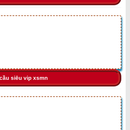
 cầu siêu vip xsmn