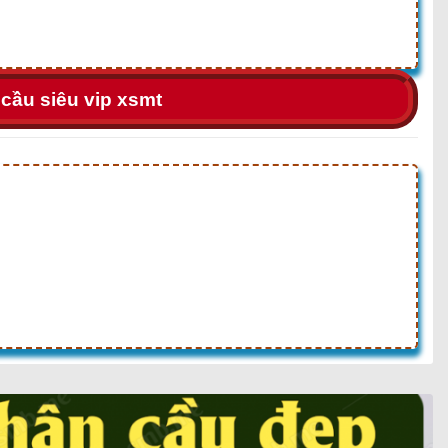
 cầu siêu vip xsmt