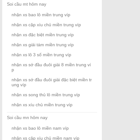
Soi cầu mt hôm nay
nhận xs bao lô miền trung víp
nhận xs cặp xíu chủ miền trung víp
nhận xs đặc biệt miền trung víp
nhận xs giải tám miền trung víp
nhận xs lô 3 số miền trung víp
nhận xs sớ đầu đuôi giải 8 miền trung ví
p
nhận xs sớ đầu đuôi giải đặc biệt miền tr
ung víp
nhận xs song thủ lô miền trung víp
nhận xs xíu chủ miền trung víp
Soi cầu mn hôm nay
nhận xs bao lô miền nam víp
nhận xs cặp xíu chủ miền nam víp