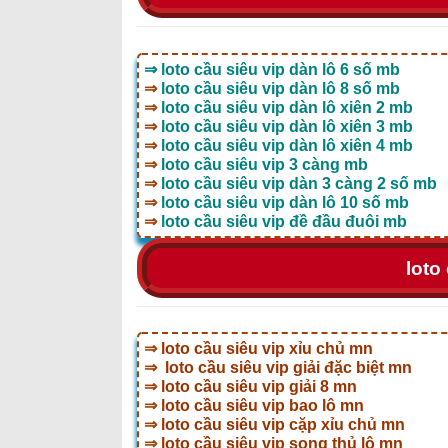
⇒
loto cầu siêu vip dàn lô 6 số mb
⇒
loto cầu siêu vip dàn lô 8 số mb
⇒
loto cầu siêu vip dàn lô xiên 2 mb
⇒
loto cầu siêu vip dàn lô xiên 3 mb
⇒
loto cầu siêu vip dàn lô xiên 4 mb
⇒
loto cầu siêu vip 3 càng mb
⇒
loto cầu siêu vip dàn 3 càng 2 số mb
⇒
loto cầu siêu vip dàn lô 10 số mb
⇒
loto cầu siêu vip đề đầu đuôi mb
loto
⇒
loto cầu siêu vip xỉu chủ mn
⇒
loto cầu siêu vip giải đặc biệt mn
⇒
loto cầu siêu vip giải 8 mn
⇒
loto cầu siêu vip bao lô mn
⇒
loto cầu siêu vip cặp xỉu chủ mn
⇒
loto cầu siêu vip song thủ lô mn