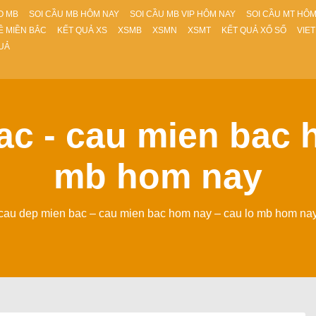
O MB
SOI CẦU MB HÔM NAY
SOI CẦU MB VIP HÔM NAY
SOI CẦU MT HÔM
Ề MIỀN BẮC
KẾT QUẢ XS
XSMB
XSMN
XSMT
KẾT QUẢ XỔ SỐ
VIE
UẢ
c - cau mien bac 
mb hom nay
cau dep mien bac – cau mien bac hom nay – cau lo mb hom na