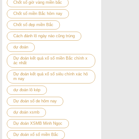
Chốt số giờ vàng miền bắc
Chốt số miền Bắc hôm nay
Chốt số đẹp miền Bắc
Cách đánh lô ngày nào cũng trúng
dự đoán
Dự đoán kết quả xổ số miền Bắc chính x
ác nhất
Dự đoán kết quả xổ số siêu chính xác hô
m nay
dự đoán lô kép
Dự đoán số de hôm nay
dự đoán xsmb
Dự đoán XSMB Minh Ngọc
Dự đoán xổ số miền Bắc