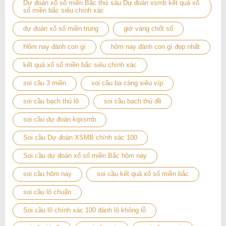
Dự đoán xổ số miền Bắc thứ sáu Dự đoán xsmb kết quả xổ
số miền bắc siêu chính xác
dự đoán xổ số miền trung
giờ vàng chốt số
Hôm nay đánh con gì
hôm nay đánh con gì đẹp nhất
kết quả xổ số miền bắc siêu chính xác
soi cầu 3 miền
soi cầu ba càng siêu víp
soi cầu bạch thủ lô
soi cầu bạch thủ đề
soi cầu dự đoán kqxsmb
Soi cầu Dự đoán XSMB chính xác 100
Soi cầu dự đoán xổ số miền Bắc hôm nay
soi cầu hôm nay
soi cầu kết quả xổ số miền bắc
soi cầu lô chuẩn
Soi cầu lô chính xác 100 đánh lô không lỗ