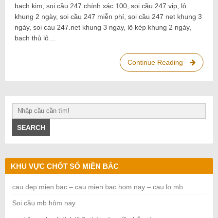
bạch kim, soi cầu 247 chính xác 100, soi cầu 247 vip, lô
lô
kép
khung 2 ngày, soi cầu 247 miễn phí, soi cầu 247 net khung 3
miền
ngày, soi cau 247.net khung 3 ngay, lô kép khung 2 ngày,
bắc
víp
bạch thủ lô…
Continue Reading
nhận
xs
bạch
thủ
lô
kép
miền
SEARCH
bắc
víp
KHU VỰC CHỐT SỐ MIỀN BẮC
cau dep mien bac – cau mien bac hom nay – cau lo mb
Soi cầu mb hôm nay