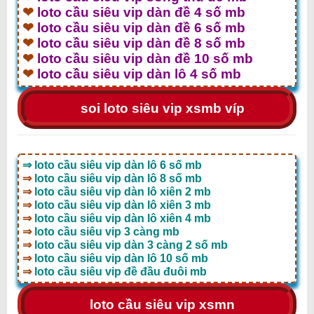
❤
loto cầu siêu vip dàn đề 4 số mb
❤
loto cầu siêu vip dàn đề 6 số mb
❤
loto cầu siêu vip dàn đề 8 số mb
❤
loto cầu siêu vip dàn đề 10 số mb
❤
loto cầu siêu vip dàn lô 4 số mb
soi loto siêu vip xsmb víp
⇒
loto cầu siêu vip dàn lô 6 số mb
⇒
loto cầu siêu vip dàn lô 8 số mb
⇒
loto cầu siêu vip dàn lô xiên 2 mb
⇒
loto cầu siêu vip dàn lô xiên 3 mb
⇒
loto cầu siêu vip dàn lô xiên 4 mb
⇒
loto cầu siêu vip 3 càng mb
⇒
loto cầu siêu vip dàn 3 càng 2 số mb
⇒
loto cầu siêu vip dàn lô 10 số mb
⇒
loto cầu siêu vip đề đầu đuôi mb
loto cầu siêu vip xsmn