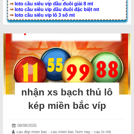
⇒
loto cầu siêu vip đầu đuôi giải 8 mt
⇒
loto cầu siêu vip đầu đuôi đặc biệt mt
⇒
loto cầu siêu vip lô 3 số mt
nhận xs bạch thủ lô
kép miền bắc víp
Posted
08/08/2026
08/08/2026
on:
Author:
cau dep mien bac - cau mien bac hom nay - cau lo mb