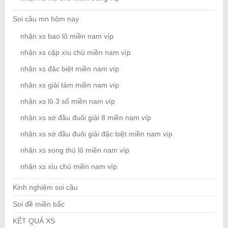
Soi cầu mn hôm nay
nhận xs bao lô miền nam víp
nhận xs cặp xíu chủ miền nam víp
nhận xs đặc biệt miền nam víp
nhận xs giải tám miền nam víp
nhận xs lô 3 số miền nam víp
nhận xs sớ đầu đuôi giải 8 miền nam víp
nhận xs sớ đầu đuôi giải đặc biệt miền nam víp
nhận xs song thủ lô miền nam víp
nhận xs xíu chủ miền nam víp
Kinh nghiệm soi cầu
Soi đề miền bắc
KẾT QUẢ XS