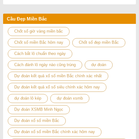
Cầu Đẹp Miền Bắc
Chốt số giờ vàng miền bắc
Chốt số miền Bắc hôm nay
Chốt số đẹp miền Bắc
Cách bắt lô chuẩn theo ngày
Cách đánh lô ngày nào cũng trúng
dự đoán
Dự đoán kết quả xổ số miền Bắc chính xác nhất
Dự đoán kết quả xổ số siêu chính xác hôm nay
dự đoán lô kép
dự đoán xsmb
Dự đoán XSMB Minh Ngọc
Dự đoán xổ số miền Bắc
Dự đoán xổ số miền Bắc chính xác hôm nay