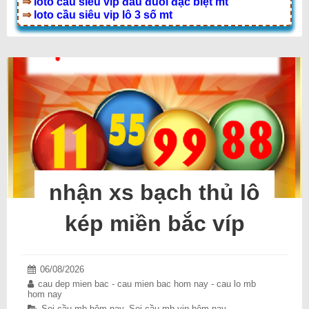
⇒
loto cầu siêu vip đầu đuôi đặc biệt mt
⇒
loto cầu siêu vip lô 3 số mt
nhận xs bạch thủ lô
kép miền bắc víp
Posted
06/08/2026
06/08/2026
on:
Author:
cau dep mien bac - cau mien bac hom nay - cau lo mb
hom nay
Categories:
Soi cầu mb hôm nay
,
Soi cầu mb vip hôm nay