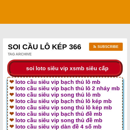
SOI CẦU LÔ KÉP 366
SUBSCRIBE
TAG ARCHIVE
soi loto siêu vip xsmb siêu cấp
❤
loto cầu siêu vip bạch thủ lô mb
❤
loto cầu siêu vip bạch thủ lô 2 nháy mb
❤
loto cầu siêu vip song thủ lô mb
❤
loto cầu siêu vip bạch thủ lô kép mb
❤
loto cầu siêu vip song thủ lô kép mb
❤
loto cầu siêu vip bạch thủ đề mb
❤
loto cầu siêu vip song thủ đề mb
❤
loto cầu siêu vip dàn đề 4 số mb