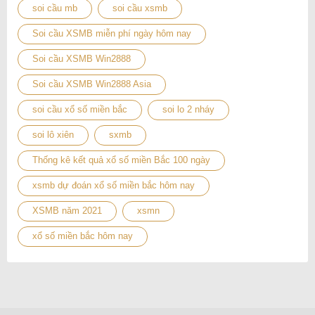
soi cầu mb
soi cầu xsmb
Soi cầu XSMB miễn phí ngày hôm nay
Soi cầu XSMB Win2888
Soi cầu XSMB Win2888 Asia
soi cầu xổ số miền bắc
soi lo 2 nháy
soi lô xiên
sxmb
Thống kê kết quả xổ số miền Bắc 100 ngày
xsmb dự đoán xổ số miền bắc hôm nay
XSMB năm 2021
xsmn
xổ số miền bắc hôm nay