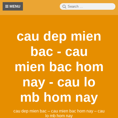
Skip
Search
S
MENU
to
for:
content
cau dep mien
bac - cau
mien bac hom
nay - cau lo
mb hom nay
cau dep mien bac – cau mien bac hom nay – cau
lo mb hom nay