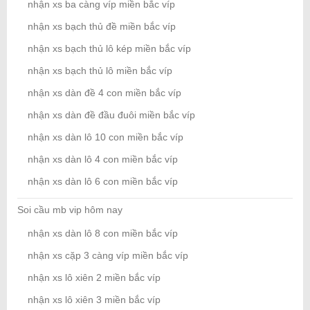
nhận xs ba càng víp miền bắc víp
nhận xs bạch thủ đề miền bắc víp
nhận xs bạch thủ lô kép miền bắc víp
nhận xs bạch thủ lô miền bắc víp
nhận xs dàn đề 4 con miền bắc víp
nhận xs dàn đề đầu đuôi miền bắc víp
nhận xs dàn lô 10 con miền bắc víp
nhận xs dàn lô 4 con miền bắc víp
nhận xs dàn lô 6 con miền bắc víp
Soi cầu mb vip hôm nay
nhận xs dàn lô 8 con miền bắc víp
nhận xs cặp 3 càng víp miền bắc víp
nhận xs lô xiên 2 miền bắc víp
nhận xs lô xiên 3 miền bắc víp