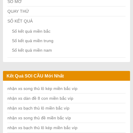
SỔ MƠ
QUAY THỬ
SỐ KẾT QUẢ
Số kết quả miền bắc
Số kết quả miền trung
Số kết quả miền nam
Kết Quả SOI CẦU Mới Nhất
nhận xs song thủ lô kép miền bắc víp
nhận xs dàn đề 8 con miền bắc víp
nhận xs bạch thủ lô miền bắc víp
nhận xs song thủ đề miền bắc víp
nhận xs bạch thủ lô kép miền bắc víp