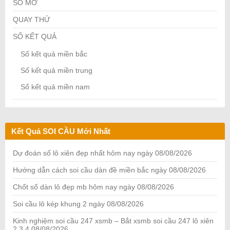
SỔ MƠ
QUAY THỬ
SỐ KẾT QUẢ
Số kết quả miền bắc
Số kết quả miền trung
Số kết quả miền nam
Kết Quả SOI CẦU Mới Nhất
Dự đoán số lô xiên đẹp nhất hôm nay ngày 08/08/2026
Hướng dẫn cách soi cầu dàn đề miền bắc ngày 08/08/2026
Chốt số dàn lô đẹp mb hôm nay ngày 08/08/2026
Soi cầu lô kép khung 2 ngày 08/08/2026
Kinh nghiệm soi cầu 247 xsmb – Bắt xsmb soi cầu 247 lô xiên
2,3,4 08/08/2026