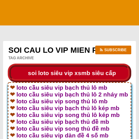
SOI CAU LO VIP MIEN PHI
SUBSCRIBE
TAG ARCHIVE
soi loto siêu vip xsmb siêu cấp
❤
loto cầu siêu vip bạch thủ lô mb
❤
loto cầu siêu vip bạch thủ lô 2 nháy mb
❤
loto cầu siêu vip song thủ lô mb
❤
loto cầu siêu vip bạch thủ lô kép mb
❤
loto cầu siêu vip song thủ lô kép mb
❤
loto cầu siêu vip bạch thủ đề mb
❤
loto cầu siêu vip song thủ đề mb
❤
loto cầu siêu vip dàn đề 4 số mb