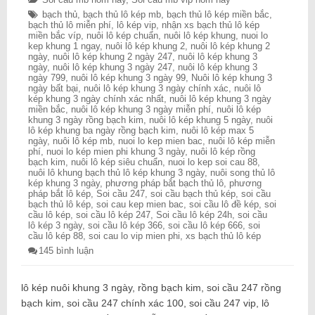
Tags:
bạch thủ
,
bạch thủ lô kép mb
,
bạch thủ lô kép miền bắc
,
bạch thủ lô miễn phí
,
lô kép vip
,
nhận xs bạch thủ lô kép
miền bắc víp
,
nuôi lô kép chuẩn
,
nuôi lô kép khung
,
nuoi lo
kep khung 1 ngay
,
nuôi lô kép khung 2
,
nuôi lô kép khung 2
ngày
,
nuôi lô kép khung 2 ngày 247
,
nuôi lô kép khung 3
ngày
,
nuôi lô kép khung 3 ngày 247
,
nuôi lô kép khung 3
ngày 799
,
nuôi lô kép khung 3 ngày 99
,
Nuôi lô kép khung 3
ngày bất bại
,
nuôi lô kép khung 3 ngày chính xác
,
nuôi lô
kép khung 3 ngày chính xác nhất
,
nuôi lô kép khung 3 ngày
miền bắc
,
nuôi lô kép khung 3 ngày miễn phí
,
nuôi lô kép
khung 3 ngày rồng bạch kim
,
nuôi lô kép khung 5 ngày
,
nuôi
lô kép khung ba ngày rồng bạch kim
,
nuôi lô kép max 5
ngày
,
nuôi lô kép mb
,
nuoi lo kep mien bac
,
nuôi lô kép miễn
phí
,
nuoi lo kép mien phi khung 3 ngày
,
nuôi lô kép rồng
bạch kim
,
nuôi lô kép siêu chuẩn
,
nuoi lo kep soi cau 88
,
nuôi lô khung bạch thủ lô kép khung 3 ngày
,
nuôi song thủ lô
kép khung 3 ngày
,
phương pháp bắt bạch thủ lô
,
phương
pháp bắt lô kép
,
Soi cầu 247
,
soi cầu bạch thủ kép
,
soi cầu
bạch thủ lô kép
,
soi cau kep mien bac
,
soi cầu lô đề kép
,
soi
cầu lô kép
,
soi cầu lô kép 247
,
Soi cầu lô kép 24h
,
soi cầu
lô kép 3 ngày
,
soi cầu lô kép 366
,
soi cầu lô kép 666
,
soi
cầu lô kép 88
,
soi cau lo vip mien phi
,
xs bạch thủ lô kép
145 bình luận
ở
nhận
xs
bạch
lô kép nuôi khung 3 ngày, rồng bạch kim, soi cầu 247 rồng
thủ
bạch kim, soi cầu 247 chính xác 100, soi cầu 247 vip, lô
lô
kép