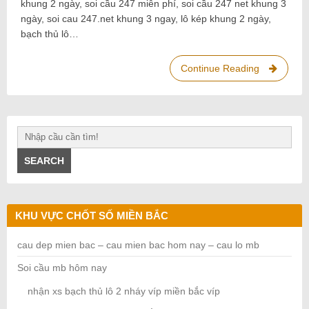
khung 2 ngày, soi cầu 247 miễn phí, soi cầu 247 net khung 3
miền
ngày, soi cau 247.net khung 3 ngay, lô kép khung 2 ngày,
bắc
víp
bạch thủ lô…
Continue Reading
nhận
xs
bạch
thủ
lô
kép
miền
SEARCH
bắc
víp
KHU VỰC CHỐT SỐ MIỀN BẮC
cau dep mien bac – cau mien bac hom nay – cau lo mb
Soi cầu mb hôm nay
nhận xs bạch thủ lô 2 nháy víp miền bắc víp