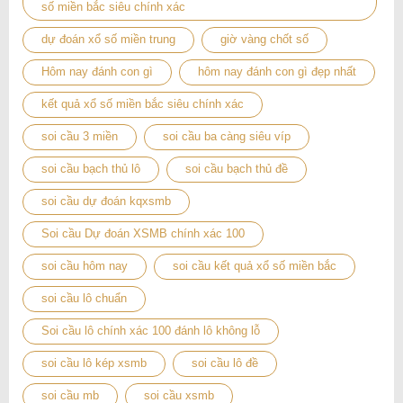
số miền bắc siêu chính xác
dự đoán xổ số miền trung
giờ vàng chốt số
Hôm nay đánh con gì
hôm nay đánh con gì đẹp nhất
kết quả xổ số miền bắc siêu chính xác
soi cầu 3 miền
soi cầu ba càng siêu víp
soi cầu bạch thủ lô
soi cầu bạch thủ đề
soi cầu dự đoán kqxsmb
Soi cầu Dự đoán XSMB chính xác 100
soi cầu hôm nay
soi cầu kết quả xổ số miền bắc
soi cầu lô chuẩn
Soi cầu lô chính xác 100 đánh lô không lỗ
soi cầu lô kép xsmb
soi cầu lô đề
soi cầu mb
soi cầu xsmb