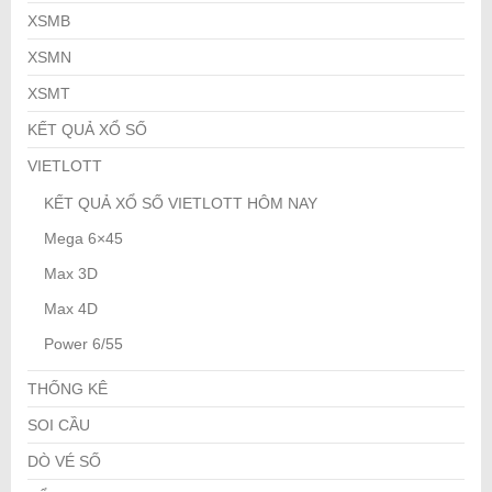
XSMB
XSMN
XSMT
KẾT QUẢ XỔ SỐ
VIETLOTT
KẾT QUẢ XỔ SỐ VIETLOTT HÔM NAY
Mega 6×45
Max 3D
Max 4D
Power 6/55
THỐNG KÊ
SOI CẦU
DÒ VÉ SỐ