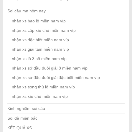
Soi cầu mn hôm nay
nhận xs bao lô miền nam víp
nhận xs cặp xíu chủ miền nam víp
nhận xs đặc biệt miền nam víp
nhận xs giải tám miền nam víp
nhận xs lô 3 số miền nam víp
nhận xs sớ đầu đuôi giải 8 miền nam víp
nhận xs sớ đầu đuôi giải đặc biệt miền nam víp
nhận xs song thủ lô miền nam víp
nhận xs xíu chủ miền nam víp
Kinh nghiệm soi cầu
Soi đề miền bắc
KẾT QUẢ XS