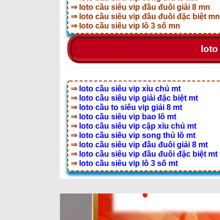
⇒
loto cầu siêu vip đầu đuôi giải 8 mn
⇒
loto cầu siêu vip đầu đuôi đặc biệt mn
⇒
loto cầu siêu vip lô 3 số mn
loto
⇒
loto cầu siêu vip xỉu chủ mt
⇒
loto cầu siêu vip giải đặc biệt mt
⇒
loto cầu to siêu vip giải 8 mt
⇒
loto cầu siêu vip bao lô mt
⇒
loto cầu siêu vip cặp xỉu chủ mt
⇒
loto cầu siêu vip song thủ lô mt
⇒
loto cầu siêu vip đầu đuôi giải 8 mt
⇒
loto cầu siêu vip đầu đuôi đặc biệt mt
⇒
loto cầu siêu vip lô 3 số mt