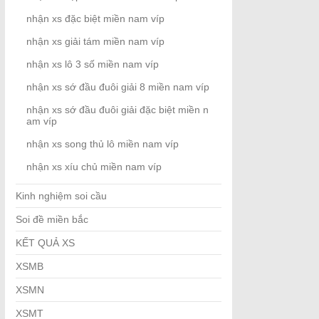
nhận xs đặc biệt miền nam víp
nhận xs giải tám miền nam víp
nhận xs lô 3 số miền nam víp
nhận xs sớ đầu đuôi giải 8 miền nam víp
nhận xs sớ đầu đuôi giải đặc biệt miền n
am víp
nhận xs song thủ lô miền nam víp
nhận xs xíu chủ miền nam víp
Kinh nghiệm soi cầu
Soi đề miền bắc
KẾT QUẢ XS
XSMB
XSMN
XSMT