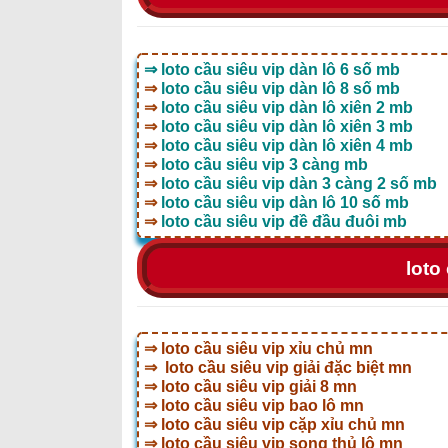
⇒
loto cầu siêu vip dàn lô 6 số mb
⇒
loto cầu siêu vip dàn lô 8 số mb
⇒
loto cầu siêu vip dàn lô xiên 2 mb
⇒
loto cầu siêu vip dàn lô xiên 3 mb
⇒
loto cầu siêu vip dàn lô xiên 4 mb
⇒
loto cầu siêu vip 3 càng mb
⇒
loto cầu siêu vip dàn 3 càng 2 số mb
⇒
loto cầu siêu vip dàn lô 10 số mb
⇒
loto cầu siêu vip đề đầu đuôi mb
loto
⇒
loto cầu siêu vip xỉu chủ mn
⇒
loto cầu siêu vip giải đặc biệt mn
⇒
loto cầu siêu vip giải 8 mn
⇒
loto cầu siêu vip bao lô mn
⇒
loto cầu siêu vip cặp xỉu chủ mn
⇒
loto cầu siêu vip song thủ lô mn