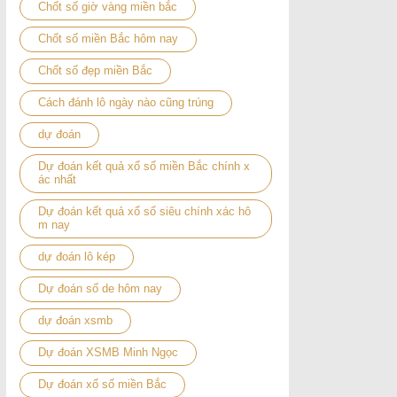
Chốt số giờ vàng miền bắc
Chốt số miền Bắc hôm nay
Chốt số đẹp miền Bắc
Cách đánh lô ngày nào cũng trúng
dự đoán
Dự đoán kết quả xổ số miền Bắc chính x
ác nhất
Dự đoán kết quả xổ số siêu chính xác hô
m nay
dự đoán lô kép
Dự đoán số de hôm nay
dự đoán xsmb
Dự đoán XSMB Minh Ngọc
Dự đoán xổ số miền Bắc