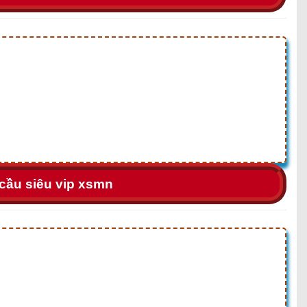
 cầu siêu vip xsmn