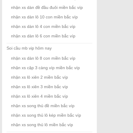
nhận xs dàn đề đầu đuôi miền bắc víp
nhận xs dàn lô 10 con miền bắc víp
nhận xs dàn lô 4 con miền bắc víp
nhận xs dàn lô 6 con miền bắc víp
Soi cầu mb vip hôm nay
nhận xs dàn lô 8 con miền bắc víp
nhận xs cặp 3 càng víp miền bắc víp
nhận xs lô xiên 2 miền bắc víp
nhận xs lô xiên 3 miền bắc víp
nhận xs lô xiên 4 miền bắc víp
nhận xs song thủ đề miền bắc víp
nhận xs song thủ lô kép miền bắc víp
nhận xs song thủ lô miền bắc víp