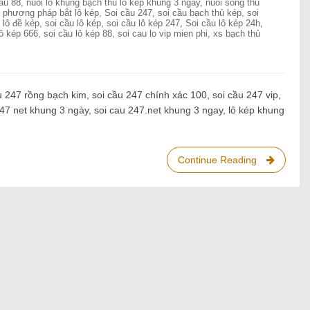
cau 88
,
nuôi lô khung bạch thủ lô kép khung 3 ngày
,
nuôi song thủ
,
phương pháp bắt lô kép
,
Soi cầu 247
,
soi cầu bạch thủ kép
,
soi
 lô đề kép
,
soi cầu lô kép
,
soi cầu lô kép 247
,
Soi cầu lô kép 24h
,
lô kép 666
,
soi cầu lô kép 88
,
soi cau lo vip mien phi
,
xs bạch thủ
u 247 rồng bạch kim, soi cầu 247 chính xác 100, soi cầu 247 vip,
247 net khung 3 ngày, soi cau 247.net khung 3 ngay, lô kép khung
Continue Reading
nhận
xs
bạch
thủ
lô
kép
miền
bắc
víp