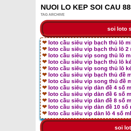
NUOI LO KEP SOI CAU 88
TAG ARCHIVE
soi loto
❤
loto cầu siêu vip bạch thủ lô 
❤
loto cầu siêu vip bạch thủ lô 
❤
loto cầu siêu vip song thủ lô 
❤
loto cầu siêu vip bạch thủ lô 
❤
loto cầu siêu vip song thủ lô 
❤
loto cầu siêu vip bạch thủ đề 
❤
loto cầu siêu vip song thủ đề 
❤
loto cầu siêu vip dàn đề 4 số 
❤
loto cầu siêu vip dàn đề 6 số 
❤
loto cầu siêu vip dàn đề 8 số 
❤
loto cầu siêu vip dàn đề 10 số
❤
loto cầu siêu vip dàn lô 4 số m
soi lo