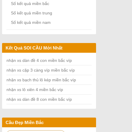
Số kết quả miền bắc
Số kết quả miền trung
Số kết quả miền nam
Kết Quả SOI CẦU Mới Nhất
nhận xs dàn đề 4 con miền bắc víp
nhận xs cặp 3 càng víp miền bắc víp
nhận xs bạch thủ lô kép miền bắc víp
nhận xs lô xiên 4 miền bắc víp
nhận xs dàn đề 8 con miền bắc víp
Cầu Đẹp Miền Bắc