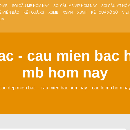
O MB
SOI CẦU MB HÔM NAY
SOI CẦU MB VIP HÔM NAY
SOI CẦU MT HÔM
Ề MIỀN BẮC
KẾT QUẢ XS
XSMB
XSMN
XSMT
KẾT QUẢ XỔ SỐ
VIE
UẢ
c - cau mien bac 
mb hom nay
cau dep mien bac – cau mien bac hom nay – cau lo mb hom na