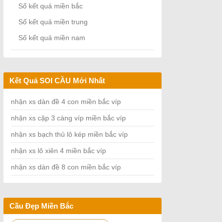
Số kết quả miền bắc
Số kết quả miền trung
Số kết quả miền nam
Kết Quả SOI CẦU Mới Nhất
nhận xs dàn đề 4 con miền bắc víp
nhận xs cặp 3 càng víp miền bắc víp
nhận xs bạch thủ lô kép miền bắc víp
nhận xs lô xiên 4 miền bắc víp
nhận xs dàn đề 8 con miền bắc víp
Cầu Đẹp Miền Bắc