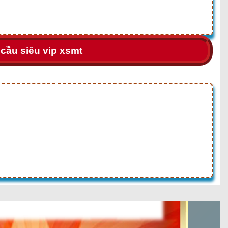
 cầu siêu vip xsmt