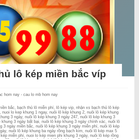
hủ lô kép miền bắc víp
ac hom nay - cau lo mb hom nay
miền bắc
,
bạch thủ lô miễn phí
,
lô kép vip
,
nhận xs bạch thủ lô kép
,
nuoi lo kep khung 1 ngay
,
nuôi lô kép khung 2
,
nuôi lô kép khung
khung 3 ngày
,
nuôi lô kép khung 3 ngày 247
,
nuôi lô kép khung 3
p khung 3 ngày bất bại
,
nuôi lô kép khung 3 ngày chính xác
,
nuôi lô
ng 3 ngày miền bắc
,
nuôi lô kép khung 3 ngày miễn phí
,
nuôi lô kép
ngày
,
nuôi lô kép khung ba ngày rồng bạch kim
,
nuôi lô kép max 5
ô kép miễn phí
,
nuoi lo kép mien phi khung 3 ngày
,
nuôi lô kép rồng