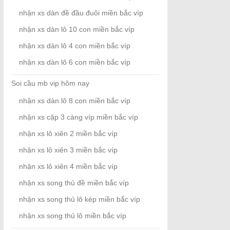
nhận xs dàn đề đầu đuôi miền bắc víp
nhận xs dàn lô 10 con miền bắc víp
nhận xs dàn lô 4 con miền bắc víp
nhận xs dàn lô 6 con miền bắc víp
Soi cầu mb vip hôm nay
nhận xs dàn lô 8 con miền bắc víp
nhận xs cặp 3 càng víp miền bắc víp
nhận xs lô xiên 2 miền bắc víp
nhận xs lô xiên 3 miền bắc víp
nhận xs lô xiên 4 miền bắc víp
nhận xs song thủ đề miền bắc víp
nhận xs song thủ lô kép miền bắc víp
nhận xs song thủ lô miền bắc víp