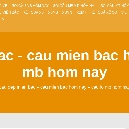
O MB
SOI CẦU MB HÔM NAY
SOI CẦU MB VIP HÔM NAY
SOI CẦU MT HÔM
Ề MIỀN BẮC
KẾT QUẢ XS
XSMB
XSMN
XSMT
KẾT QUẢ XỔ SỐ
VIE
UẢ
c - cau mien bac 
mb hom nay
cau dep mien bac – cau mien bac hom nay – cau lo mb hom na