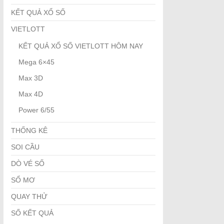
KẾT QUẢ XỔ SỐ
VIETLOTT
KẾT QUẢ XỔ SỐ VIETLOTT HÔM NAY
Mega 6×45
Max 3D
Max 4D
Power 6/55
THỐNG KÊ
SOI CẦU
DÒ VÉ SỐ
SỔ MƠ
QUAY THỬ
SỐ KẾT QUẢ