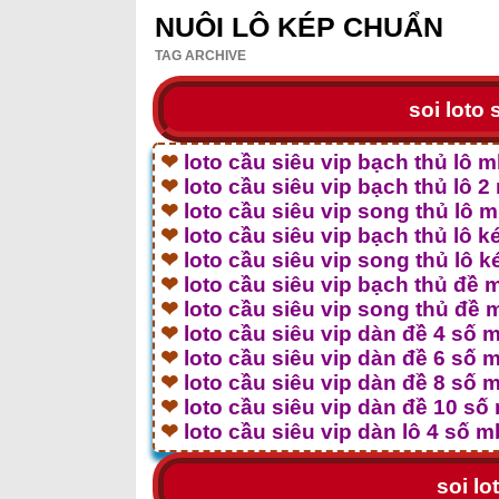
NUÔI LÔ KÉP CHUẨN
TAG ARCHIVE
soi loto
❤
loto cầu siêu vip bạch thủ lô 
❤
loto cầu siêu vip bạch thủ lô 
❤
loto cầu siêu vip song thủ lô 
❤
loto cầu siêu vip bạch thủ lô 
❤
loto cầu siêu vip song thủ lô 
❤
loto cầu siêu vip bạch thủ đề 
❤
loto cầu siêu vip song thủ đề 
❤
loto cầu siêu vip dàn đề 4 số 
❤
loto cầu siêu vip dàn đề 6 số 
❤
loto cầu siêu vip dàn đề 8 số 
❤
loto cầu siêu vip dàn đề 10 số
❤
loto cầu siêu vip dàn lô 4 số m
soi lo