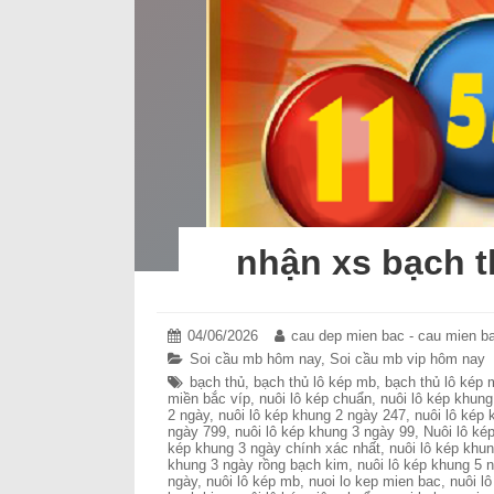
nhận xs bạch t
Posted
04/06/2026
04/06/2026
Author:
cau dep mien bac - cau mien b
on:
Categories:
Soi cầu mb hôm nay
,
Soi cầu mb vip hôm nay
Tags:
bạch thủ
,
bạch thủ lô kép mb
,
bạch thủ lô kép 
miền bắc víp
,
nuôi lô kép chuẩn
,
nuôi lô kép khung
2 ngày
,
nuôi lô kép khung 2 ngày 247
,
nuôi lô kép 
ngày 799
,
nuôi lô kép khung 3 ngày 99
,
Nuôi lô ké
kép khung 3 ngày chính xác nhất
,
nuôi lô kép khu
khung 3 ngày rồng bạch kim
,
nuôi lô kép khung 5 
ngày
,
nuôi lô kép mb
,
nuoi lo kep mien bac
,
nuôi l