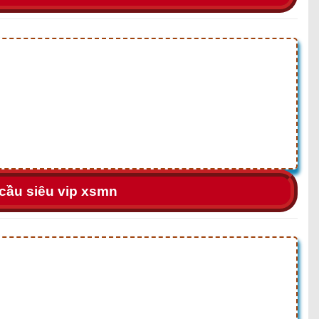
 cầu siêu vip xsmn