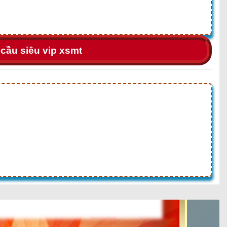
 cầu siêu vip xsmt