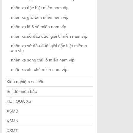
nhận xs đặc biệt miền nam víp
nhận xs giải tám miền nam víp
nhận xs lô 3 số miền nam víp
nhận xs sớ đầu đuôi giải 8 miền nam víp
nhận xs sớ đầu đuôi giải đặc biệt miền n
am víp
nhận xs song thủ lô miền nam víp
nhận xs xíu chủ miền nam víp
Kinh nghiệm soi cầu
Soi đề miền bắc
KẾT QUẢ XS
XSMB
XSMN
XSMT