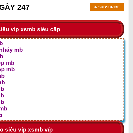
GÀY 247
SUBSCRIBE
 siêu vip xsmb siêu cấp
mb
2 nháy mb
mb
kép mb
kép mb
mb
mb
mb
mb
mb
 mb
b
to siêu vip xsmb víp