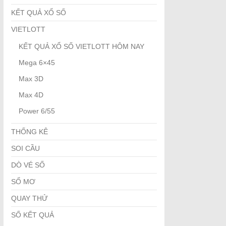
KẾT QUẢ XỔ SỐ
VIETLOTT
KẾT QUẢ XỔ SỐ VIETLOTT HÔM NAY
Mega 6×45
Max 3D
Max 4D
Power 6/55
THỐNG KÊ
SOI CẦU
DÒ VÉ SỐ
SỔ MƠ
QUAY THỬ
SỐ KẾT QUẢ