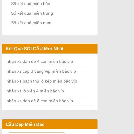
Số kết quả miền bắc
Số kết quả miền trung
Số kết quả miền nam
Kết Quả SOI CẦU Mới Nhất
nhận xs dàn đề 4 con miền bắc víp
nhận xs cặp 3 càng víp miền bắc víp
nhận xs bạch thủ lô kép miền bắc víp
nhận xs lô xiên 4 miền bắc víp
nhận xs dàn đề 8 con miền bắc víp
Cầu Đẹp Miền Bắc