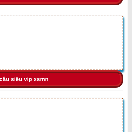
 cầu siêu vip xsmn