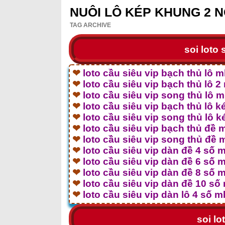
NUÔI LÔ KÉP KHUNG 2 N
TAG ARCHIVE
soi loto
❤
loto cầu siêu vip bạch thủ lô 
❤
loto cầu siêu vip bạch thủ lô 
❤
loto cầu siêu vip song thủ lô 
❤
loto cầu siêu vip bạch thủ lô 
❤
loto cầu siêu vip song thủ lô 
❤
loto cầu siêu vip bạch thủ đề 
❤
loto cầu siêu vip song thủ đề 
❤
loto cầu siêu vip dàn đề 4 số 
❤
loto cầu siêu vip dàn đề 6 số 
❤
loto cầu siêu vip dàn đề 8 số 
❤
loto cầu siêu vip dàn đề 10 số
❤
loto cầu siêu vip dàn lô 4 số m
soi lo