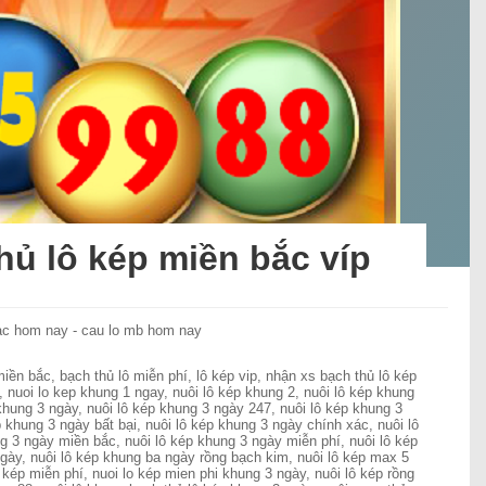
hủ lô kép miền bắc víp
ac hom nay - cau lo mb hom nay
miền bắc
,
bạch thủ lô miễn phí
,
lô kép vip
,
nhận xs bạch thủ lô kép
,
nuoi lo kep khung 1 ngay
,
nuôi lô kép khung 2
,
nuôi lô kép khung
khung 3 ngày
,
nuôi lô kép khung 3 ngày 247
,
nuôi lô kép khung 3
p khung 3 ngày bất bại
,
nuôi lô kép khung 3 ngày chính xác
,
nuôi lô
ng 3 ngày miền bắc
,
nuôi lô kép khung 3 ngày miễn phí
,
nuôi lô kép
ngày
,
nuôi lô kép khung ba ngày rồng bạch kim
,
nuôi lô kép max 5
ô kép miễn phí
,
nuoi lo kép mien phi khung 3 ngày
,
nuôi lô kép rồng