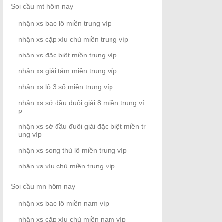
Soi cầu mt hôm nay
nhận xs bao lô miền trung víp
nhận xs cặp xíu chủ miền trung víp
nhận xs đặc biệt miền trung víp
nhận xs giải tám miền trung víp
nhận xs lô 3 số miền trung víp
nhận xs sớ đầu đuôi giải 8 miền trung ví
p
nhận xs sớ đầu đuôi giải đặc biệt miền tr
ung víp
nhận xs song thủ lô miền trung víp
nhận xs xíu chủ miền trung víp
Soi cầu mn hôm nay
nhận xs bao lô miền nam víp
nhận xs cặp xíu chủ miền nam víp