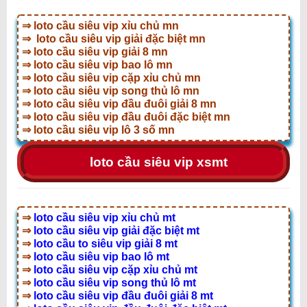
⇒
loto cầu siêu vip xỉu chủ mn
⇒
loto cầu siêu vip giải đặc biệt mn
⇒
loto cầu siêu vip giải 8 mn
⇒
loto cầu siêu vip bao lô mn
⇒
loto cầu siêu vip cặp xỉu chủ mn
⇒
loto cầu siêu vip song thủ lô mn
⇒
loto cầu siêu vip đầu đuôi giải 8 mn
⇒
loto cầu siêu vip đầu đuôi đặc biệt mn
⇒
loto cầu siêu vip lô 3 số mn
loto cầu siêu vip xsmt
⇒
loto cầu siêu vip xỉu chủ mt
⇒
loto cầu siêu vip giải đặc biệt mt
⇒
loto cầu to siêu vip giải 8 mt
⇒
loto cầu siêu vip bao lô mt
⇒
loto cầu siêu vip cặp xỉu chủ mt
⇒
loto cầu siêu vip song thủ lô mt
⇒
loto cầu siêu vip đầu đuôi giải 8 mt