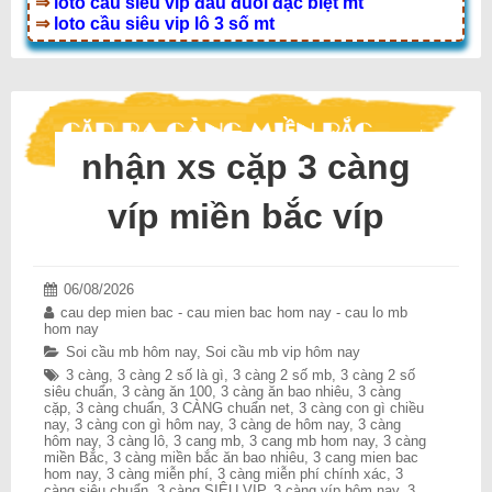
⇒
loto cầu siêu vip đầu đuôi đặc biệt mt
⇒
loto cầu siêu vip lô 3 số mt
nhận xs cặp 3 càng
víp miền bắc víp
Posted
06/08/2026
06/08/2026
on:
Author:
cau dep mien bac - cau mien bac hom nay - cau lo mb
hom nay
Categories:
Soi cầu mb hôm nay
,
Soi cầu mb vip hôm nay
Tags:
3 càng
,
3 càng 2 số là gì
,
3 càng 2 số mb
,
3 càng 2 số
siêu chuẩn
,
3 càng ăn 100
,
3 càng ăn bao nhiêu
,
3 càng
cặp
,
3 càng chuẩn
,
3 CÀNG chuẩn net
,
3 càng con gì chiều
nay
,
3 càng con gì hôm nay
,
3 càng de hôm nay
,
3 càng
hôm nay
,
3 càng lô
,
3 cang mb
,
3 cang mb hom nay
,
3 càng
miền Bắc
,
3 càng miền bắc ăn bao nhiêu
,
3 cang mien bac
hom nay
,
3 càng miễn phí
,
3 càng miễn phí chính xác
,
3
càng siêu chuẩn
,
3 càng SIÊU VIP
,
3 càng víp hôm nay
,
3