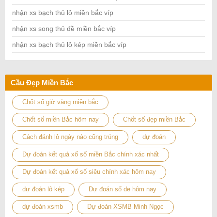
nhận xs bạch thủ lô miền bắc víp
nhận xs song thủ đề miền bắc víp
nhận xs bạch thủ lô kép miền bắc víp
Cầu Đẹp Miền Bắc
Chốt số giờ vàng miền bắc
Chốt số miền Bắc hôm nay
Chốt số đẹp miền Bắc
Cách đánh lô ngày nào cũng trúng
dự đoán
Dự đoán kết quả xổ số miền Bắc chính xác nhất
Dự đoán kết quả xổ số siêu chính xác hôm nay
dự đoán lô kép
Dự đoán số de hôm nay
dự đoán xsmb
Dự đoán XSMB Minh Ngọc