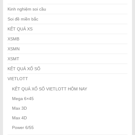
Kinh nghiệm soi cầu
Soi đề miền bắc
KẾT QUẢ XS
XSMB
XSMN
XSMT
KẾT QUẢ XỔ SỐ
VIETLOTT
KẾT QUẢ XỔ SỐ VIETLOTT HÔM NAY
Mega 6×45
Max 3D
Max 4D
Power 6/55