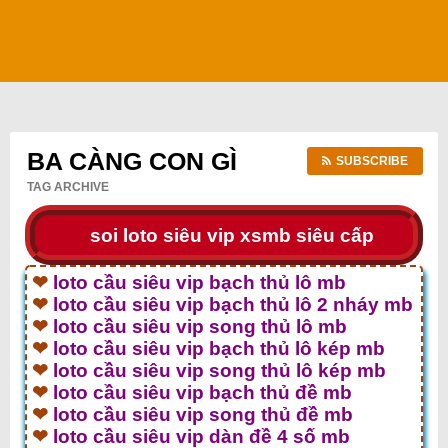
BA CÀNG CON GÌ
SUBSCRIBE
TAG ARCHIVE
soi loto siêu vip xsmb siêu cấp
❤
loto cầu siêu vip bạch thủ lô mb
❤
loto cầu siêu vip bạch thủ lô 2 nháy mb
❤
loto cầu siêu vip song thủ lô mb
❤
loto cầu siêu vip bạch thủ lô kép mb
❤
loto cầu siêu vip song thủ lô kép mb
❤
loto cầu siêu vip bạch thủ đề mb
❤
loto cầu siêu vip song thủ đề mb
❤
loto cầu siêu vip dàn đề 4 số mb