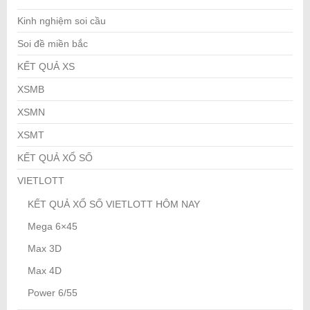
Kinh nghiệm soi cầu
Soi đề miền bắc
KẾT QUẢ XS
XSMB
XSMN
XSMT
KẾT QUẢ XỔ SỐ
VIETLOTT
KẾT QUẢ XỔ SỐ VIETLOTT HÔM NAY
Mega 6×45
Max 3D
Max 4D
Power 6/55