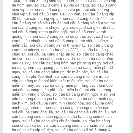
100k
,
soi cầu 3 càng siêu vip chuẩn
,
soi cau 3 cang sieu vip
de hom nay
,
soi cau 3 cang sieu vip đa nang
,
soi cau 3 cang
sieu vip itop
,
soi cau 3 cang sieu vip pro
,
soi cầu 3 càng
sieu vip về
,
soi cầu 3 càng sieu vip yên
,
soi cầu 3 càng vip
00 99
,
soi cầu 3 càng vip yo
,
soi cầu 3 càng xổ số 777
,
soi
cầu 3 càng xổ số siêu chuẩn
,
soi cầu 3 càng xổ số ước mơ
,
soi cầu 3 càng xsmb chuyên gia
,
soi cầu 3 càng xsmb nhất
,
soi cầu 3 càng xsmb quảng ngãi
,
soi cầu 3 càng xsmb
quảng ninh
,
soi cau 3 cang xsmb quay thu
,
soi cầu 3 càng
xsmb siêu chuẩn an
,
soi cầu 3 càng xsmb siêu chuẩn y
miền bắc
,
soi cầu 3 càng xsmb tt hôm nay
,
soi cầu 3 càng
xsmb uptodown
,
soi cầu ba càng 7777
,
soi cầu ba càng
chắc ăn
,
soi cầu ba càng chắc ăn lô
,
soi cầu ba càng chắc
ăn ướt
,
soi cau ba càng hom nay dn
,
soi cầu ba càng hôm
nay galaxy
,
soi cầu ba càng hôm nay phương trang
,
soi cầu
ba càng hôm nay quảng nam
,
soi cầu ba càng miễn phí 30
ngày
,
soi cầu ba càng miễn phí de miền bắc
,
soi cầu ba
càng miễn phí đẹp nhất
,
soi cầu ba càng miễn phí in
,
soi
cầu ba càng miễn phí kiến thiết miền bắc
,
soi cầu ba càng
miễn phí nay
,
soi cầu ba càng miễn phí rồng bạch kim 888
,
soi cầu ba càng miễn phí thừa thiên huế
,
soi cầu ba càng
miễn phí vàng chốt số
,
soi cầu ba càng minh ngọc 4 số
,
soi
cầu ba càng minh ngọc ba miền
,
soi cầu ba càng minh ngọc
bạch kim
,
soi cầu ba càng minh ngọc hòa
,
soi cầu ba càng
minh ngọc internet
,
soi cầu ba càng minh ngọc miền nam
,
soi cầu ba càng ông địa
,
soi cầu ba càng siêu chuẩn lâu
,
soi
cầu ba càng siêu chuẩn ngày
,
soi cầu ba càng siêu chuẩn
quay
,
soi cầu ba càng siêu chuẩn thuận
,
soi cầu ba càng
siêu chuẩn xổ số
,
soi cầu ba càng siêu vip chuẩn
,
soi cầu
ba càng siêu vip số đẹp
,
soi cầu ba càng xổ số 5 tháng 4
,