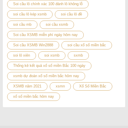
Soi cầu lô chính xác 100 đánh lô không lỗ
soi cầu lô kép xsmb
soi cầu lô đề
soi cầu mb
soi cầu xsmb
Soi cầu XSMB miễn phí ngày hôm nay
Soi cầu XSMB Win2888
soi cầu xổ số miền bắc
soi lô xiên
soi xsmb
sxmb
Thống kê kết quả xổ số miền Bắc 100 ngày
xsmb dự đoán xổ số miền bắc hôm nay
XSMB năm 2021
xsmn
Xổ Số Miền Bắc
xổ số miền bắc hôm nay