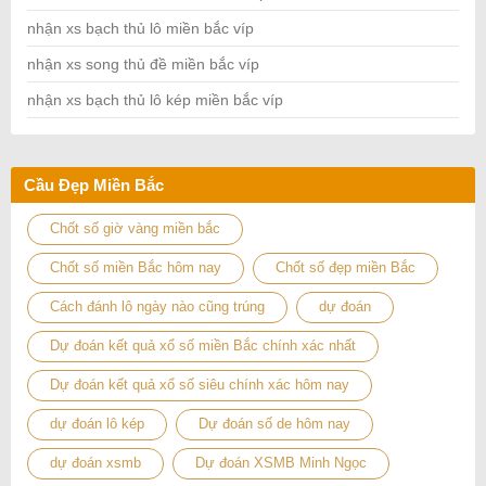
nhận xs bạch thủ lô miền bắc víp
nhận xs song thủ đề miền bắc víp
nhận xs bạch thủ lô kép miền bắc víp
Cầu Đẹp Miền Bắc
Chốt số giờ vàng miền bắc
Chốt số miền Bắc hôm nay
Chốt số đẹp miền Bắc
Cách đánh lô ngày nào cũng trúng
dự đoán
Dự đoán kết quả xổ số miền Bắc chính xác nhất
Dự đoán kết quả xổ số siêu chính xác hôm nay
dự đoán lô kép
Dự đoán số de hôm nay
dự đoán xsmb
Dự đoán XSMB Minh Ngọc