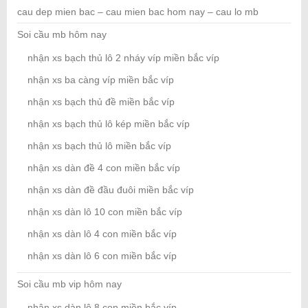
cau dep mien bac – cau mien bac hom nay – cau lo mb
Soi cầu mb hôm nay
nhận xs bạch thủ lô 2 nháy víp miền bắc víp
nhận xs ba càng víp miền bắc víp
nhận xs bạch thủ đề miền bắc víp
nhận xs bạch thủ lô kép miền bắc víp
nhận xs bạch thủ lô miền bắc víp
nhận xs dàn đề 4 con miền bắc víp
nhận xs dàn đề đầu đuôi miền bắc víp
nhận xs dàn lô 10 con miền bắc víp
nhận xs dàn lô 4 con miền bắc víp
nhận xs dàn lô 6 con miền bắc víp
Soi cầu mb vip hôm nay
nhận xs dàn lô 8 con miền bắc víp