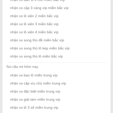
nhận xs cặp 3 càng víp miền bắc víp
nhận xs lô xiên 2 miền bắc víp
nhận xs lô xiên 3 miền bắc víp
nhận xs lô xiên 4 miền bắc víp
nhận xs song thủ đề miền bắc víp
nhận xs song thủ lô kép miền bắc víp
nhận xs song thủ lô miền bắc víp
Soi cầu mt hôm nay
nhận xs bao lô miền trung víp
nhận xs cặp xíu chủ miền trung víp
nhận xs đặc biệt miền trung víp
nhận xs giải tám miền trung víp
nhận xs lô 3 số miền trung víp