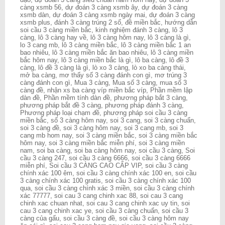
càng xsmb 56
,
dự đoán 3 càng xsmb ây
,
dự đoán 3 càng
xsmb dàn
,
dự đoán 3 càng xsmb ngày mai
,
dự đoán 3 càng
xsmb plus
,
đánh 3 càng trúng 2 số
,
đề miền bắc
,
hướng dẫn
soi cầu 3 càng miền bắc
,
kinh nghiệm đánh 3 càng
,
lô 3
càng
,
lô 3 càng hay về
,
lô 3 càng hôm nay
,
lô 3 càng là gì
,
lo 3 cang mb
,
lô 3 càng miền bắc
,
lô 3 càng miền bắc 1 an
bao nhiêu
,
lô 3 càng miền bắc ăn bao nhiêu
,
lô 3 càng miền
bắc hôm nay
,
lô 3 càng miền bắc là gì
,
lô ba càng
,
lô đề 3
càng
,
lô đề 3 càng là gì
,
lò xo 3 càng
,
lò xo ba càng thái
,
mở ba càng
,
mơ thấy số 3 càng đánh con gì
,
mơ trúng 3
càng đánh con gì
,
Mua 3 càng
,
Mua số 3 càng
,
mua số 3
càng đề
,
nhận xs ba càng víp miền bắc víp
,
Phần mềm lập
dàn đề
,
Phần mềm tính dàn đề
,
phương pháp bắt 3 càng
,
phương pháp bắt đề 3 càng
,
phương pháp đánh 3 càng
,
Phương pháp loại chạm đề
,
phương pháp soi cầu 3 càng
miền bắc
,
số 3 càng hôm nay
,
soi 3 cang
,
soi 3 càng chuẩn
,
soi 3 càng đề
,
soi 3 càng hôm nay
,
soi 3 cang mb
,
soi 3
cang mb hom nay
,
soi 3 càng miền bắc
,
soi 3 càng miền bắc
hôm nay
,
soi 3 càng miền bắc miễn phí
,
soi 3 càng miền
nam
,
soi ba càng
,
soi ba càng hôm nay
,
soi cầu 3 càng
,
Soi
cầu 3 càng 247
,
soi cầu 3 càng 6666
,
soi cầu 3 càng 6666
miễn phí
,
Soi cầu 3 CÀNG CAO CẤP VIP
,
soi cầu 3 càng
chính xác 100 êm
,
soi cầu 3 càng chính xác 100 en
,
soi cầu
3 càng chính xác 100 gratis
,
soi cầu 3 càng chính xác 100
qua
,
soi cầu 3 càng chính xác 3 miền
,
soi cầu 3 càng chính
xác 77777
,
soi cau 3 cang chinh xac 88
,
soi cau 3 cang
chinh xac chuan nhat
,
soi cau 3 cang chinh xac uy tin
,
soi
cau 3 cang chinh xac ye
,
soi cầu 3 càng chuẩn
,
soi cầu 3
càng của gấu
,
soi cầu 3 càng đề
,
soi cầu 3 càng hôm nay