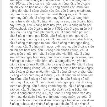
xác 100 uz
,
cầu 3 càng chuẩn xác ai trúng rồi
,
cầu 3 càng
chuẩn xác ăn bao nhiêu
,
cầu 3 càng chuẩn xác đánh đầu
thắng đó
,
cầu 3 càng chuẩn xác lên
,
cầu 3 càng chuẩn xác
uit
,
cầu 3 càng chuẩn xác xác suất thống kê
,
cầu 3 càng
hôm nay 999
,
cầu 3 càng hôm nay 9999
,
cầu 3 càng hôm
nay a trúng rồi
,
cầu 3 càng hôm nay ra sao
,
cầu 3 càng hôm
nay ướp gì
,
cầu 3 càng hôm nay yên
,
cầu 3 càng miễn phí
000webhost
,
cầu 3 càng miễn phí 360
,
cầu 3 càng miễn phí
366
,
cầu 3 càng miễn phí giá rẻ
,
cầu 3 càng miễn phí ướt
,
cầu 3 càng minh ngọc 5000
,
cầu 3 càng minh ngọc 6 số
,
cầu 3 càng minh ngọc ibi
,
cầu 3 càng minh ngọc khánh hòa
,
cầu 3 càng minh ngọc ra sao
,
cầu 3 càng minh ngọc rồng
hôm nay
,
cầu 3 càng minh ngọc uyên ương
,
cầu 3 càng siêu
chuẩn âm hôm nay
,
cầu 3 càng siêu chuẩn khung
,
cầu 3
càng siêu chuẩn phí
,
cầu 3 càng siêu vip 888
,
cầu 3 càng
siêu vip ăn ngày hôm nay
,
cầu 3 càng siêu vip ba miền
,
cầu
3 càng siêu vip ơ miền bắc
,
cầu 3 càng siêu vip yên bái
,
cầu 3 càng tối nay 00 00
,
cầu 3 càng tối nay 09
,
cầu 3 càng
tối nay có trúng không
,
cầu 3 càng tối nay là bao nhiêu ngày
,
cầu 3 càng tối nay nhiêu tiền
,
cầu 3 càng tối nay o đâu
,
cầu
3 càng xổ số hôm nay 4 tháng 6
,
cầu 3 càng xổ số hôm nay
êm đềm
,
cầu 3 càng xổ số hôm nay ib
,
cầu 3 càng xổ số
hôm nay plus
,
cầu 3 càng xổ số minh ngọc phí
,
cầu 3 càng
xsmb an giang
,
cầu 3 càng xsmb ông địa
,
cầu 3 càng xsmb
vào bờ
,
cầu 3 càng xsmb vip
,
dự đoán 3 càng 10kg
,
dự
đoán 3 càng chính xác 365
,
dự đoán 3 càng chính xác đây
hôm nay
,
dự đoán 3 càng chính xác trong ngày
,
dự đoán 3
càng chính xác uber
,
dự đoán 3 càng giá bao nhiêu
,
dự đoán
3 càng kubota
,
dự đoán 3 càng siêu chuẩn 24
,
dự đoán 3