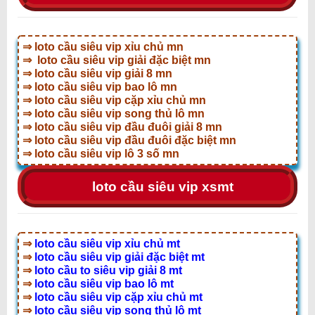
⇒
loto cầu siêu vip xỉu chủ mn
⇒
loto cầu siêu vip giải đặc biệt mn
⇒
loto cầu siêu vip giải 8 mn
⇒
loto cầu siêu vip bao lô mn
⇒
loto cầu siêu vip cặp xỉu chủ mn
⇒
loto cầu siêu vip song thủ lô mn
⇒
loto cầu siêu vip đầu đuôi giải 8 mn
⇒
loto cầu siêu vip đầu đuôi đặc biệt mn
⇒
loto cầu siêu vip lô 3 số mn
loto cầu siêu vip xsmt
⇒
loto cầu siêu vip xỉu chủ mt
⇒
loto cầu siêu vip giải đặc biệt mt
⇒
loto cầu to siêu vip giải 8 mt
⇒
loto cầu siêu vip bao lô mt
⇒
loto cầu siêu vip cặp xỉu chủ mt
⇒
loto cầu siêu vip song thủ lô mt