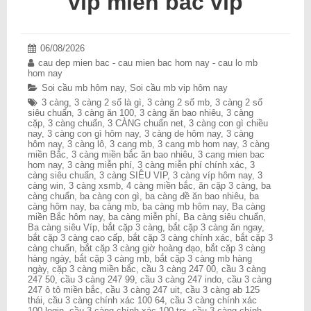
víp miền bắc víp
Posted
06/08/2026
06/08/2026
on:
Author:
cau dep mien bac - cau mien bac hom nay - cau lo mb
hom nay
Categories:
Soi cầu mb hôm nay
,
Soi cầu mb vip hôm nay
Tags:
3 càng
,
3 càng 2 số là gì
,
3 càng 2 số mb
,
3 càng 2 số
siêu chuẩn
,
3 càng ăn 100
,
3 càng ăn bao nhiêu
,
3 càng
cặp
,
3 càng chuẩn
,
3 CÀNG chuẩn net
,
3 càng con gì chiều
nay
,
3 càng con gì hôm nay
,
3 càng de hôm nay
,
3 càng
hôm nay
,
3 càng lô
,
3 cang mb
,
3 cang mb hom nay
,
3 càng
miền Bắc
,
3 càng miền bắc ăn bao nhiêu
,
3 cang mien bac
hom nay
,
3 càng miễn phí
,
3 càng miễn phí chính xác
,
3
càng siêu chuẩn
,
3 càng SIÊU VIP
,
3 càng víp hôm nay
,
3
càng win
,
3 càng xsmb
,
4 càng miền bắc
,
ăn cặp 3 càng
,
ba
càng chuẩn
,
ba càng con gì
,
ba càng đề ăn bao nhiêu
,
ba
càng hôm nay
,
ba càng mb
,
ba càng mb hôm nay
,
Ba càng
miền Bắc hôm nay
,
ba càng miễn phí
,
Ba càng siêu chuẩn
,
Ba càng siêu Víp
,
bắt cặp 3 càng
,
bắt cặp 3 càng ăn ngay
,
bắt cặp 3 càng cao cấp
,
bắt cặp 3 càng chính xác
,
bắt cặp 3
càng chuẩn
,
bắt cặp 3 càng giờ hoàng đạo
,
bắt cặp 3 càng
hàng ngày
,
bắt cặp 3 càng mb
,
bắt cặp 3 càng mb hàng
ngày
,
cặp 3 càng miền bắc
,
cầu 3 càng 247 00
,
cầu 3 càng
247 50
,
cầu 3 càng 247 99
,
cầu 3 càng 247 indo
,
cầu 3 càng
247 ô tô miền bắc
,
cầu 3 càng 247 uit
,
cầu 3 càng ab 125
thái
,
cầu 3 càng chính xác 100 64
,
cầu 3 càng chính xác
100 login
,
cầu 3 càng chính xác 100 trx
,
cầu 3 càng chính