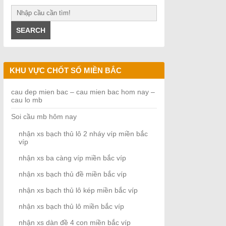
SEARCH
KHU VỰC CHỐT SỐ MIỀN BẮC
cau dep mien bac – cau mien bac hom nay –
cau lo mb
Soi cầu mb hôm nay
nhận xs bạch thủ lô 2 nháy víp miền bắc
víp
nhận xs ba càng víp miền bắc víp
nhận xs bạch thủ đề miền bắc víp
nhận xs bạch thủ lô kép miền bắc víp
nhận xs bạch thủ lô miền bắc víp
nhận xs dàn đề 4 con miền bắc víp