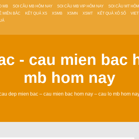
O MB
SOI CẦU MB HÔM NAY
SOI CẦU MB VIP HÔM NAY
SOI CẦU MT HÔM
Ề MIỀN BẮC
KẾT QUẢ XS
XSMB
XSMN
XSMT
KẾT QUẢ XỔ SỐ
VIE
UẢ
c - cau mien bac 
mb hom nay
cau dep mien bac – cau mien bac hom nay – cau lo mb hom na