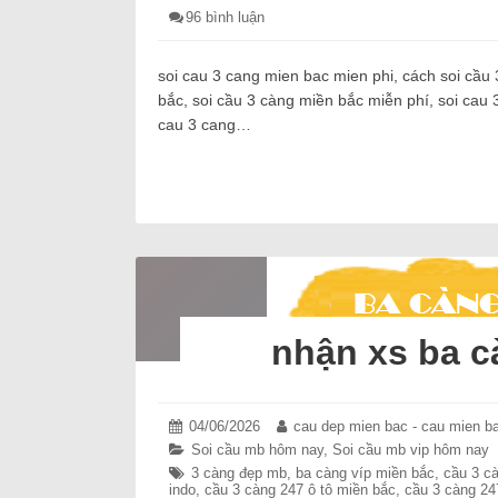
96 bình luận
ở
nhận
xs
cặp
soi cau 3 cang mien bac mien phi, cách soi cầu
3
bắc, soi cầu 3 càng miền bắc miễn phí, soi cau 
càng
víp
cau 3 cang…
miền
bắc
víp
nhận xs ba c
Posted
04/06/2026
04/06/2026
Author:
cau dep mien bac - cau mien b
on:
Categories:
Soi cầu mb hôm nay
,
Soi cầu mb vip hôm nay
Tags:
3 càng đẹp mb
,
ba càng víp miền bắc
,
cầu 3 c
indo
,
cầu 3 càng 247 ô tô miền bắc
,
cầu 3 càng 247