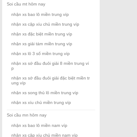
Soi cầu mt hôm nay
nhận xs bao lô miền trung víp
nhận xs cặp xíu chủ miền trung víp
nhận xs đặc biệt miền trung víp
nhận xs giải tám miền trung víp
nhận xs lô 3 số miền trung víp
nhận xs sớ đầu đuôi giải 8 miền trung ví
p
nhận xs sớ đầu đuôi giải đặc biệt miền tr
ung víp
nhận xs song thủ lô miền trung víp
nhận xs xíu chủ miền trung víp
Soi cầu mn hôm nay
nhận xs bao lô miền nam víp
nhận xs cặp xíu chủ miền nam víp