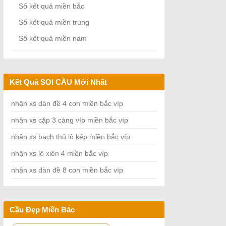
Số kết quả miền bắc
Số kết quả miền trung
Số kết quả miền nam
Kết Quả SOI CẦU Mới Nhất
nhận xs dàn đề 4 con miền bắc víp
nhận xs cặp 3 càng víp miền bắc víp
nhận xs bạch thủ lô kép miền bắc víp
nhận xs lô xiên 4 miền bắc víp
nhận xs dàn đề 8 con miền bắc víp
Cầu Đẹp Miền Bắc