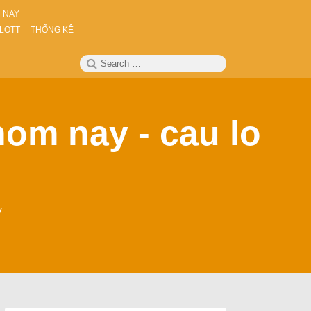
 NAY
TLOTT
THỐNG KÊ
Search
SEARCH
for:
hom nay - cau lo
y