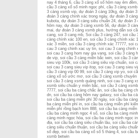
nay 4 tháng 6
,
cầu 3 càng xổ số hôm nay êm đềm
cầu 3 càng xổ số minh ngọc phí
,
cầu 3 càng xsmb 
3 càng xsmb vip
,
dự đoán 3 càng 10kg
,
dự đoán 3
đoán 3 càng chính xác trong ngày
,
dự đoán 3 càng
kubota
,
dự đoán 3 càng siêu chuẩn 24
,
dự đoán 3 
hôm nay
,
dự đoán 3 càng xsmb 56
,
dự đoán 3 càn
mai
,
dự đoán 3 càng xsmb plus
,
hướng dẫn soi cầ
cang
,
soi 3 cang mb
,
Soi cầu 3 càng 247
,
soi cầu 
càng chính xác 100 en
,
soi cầu 3 càng chính xác 1
xác 3 miền
,
soi cầu 3 càng chính xác 77777
,
soi c
cau 3 cang chinh xac uy tin
,
soi cau 3 cang chinh 
soi cau 3 cang hom nay gia vang
,
soi cầu 3 càng 
de vip
,
soi cầu 3 càng miền bắc iwin
,
soi cầu 3 cà
sieu vip 100k
,
soi cầu 3 càng siêu vip chuẩn
,
soi 
soi cau 3 cang sieu vip itop
,
soi cau 3 cang sieu vi
cầu 3 càng vip 00 99
,
soi cầu 3 càng vip yo
,
soi c
càng xổ số ước mơ
,
soi cầu 3 càng xsmb chuyên 
soi cầu 3 càng xsmb quảng ninh
,
soi cau 3 cang x
xsmb siêu chuẩn y miền bắc
,
soi cầu 3 càng xsmb
7777
,
soi cầu ba càng chắc ăn
,
soi cầu ba càng ch
dn
,
soi cầu ba càng hôm nay galaxy
,
soi cầu ba c
soi cầu ba càng miễn phí 30 ngày
,
soi cầu ba càng
ba càng miễn phí in
,
soi cầu ba càng miễn phí kiến
miễn phí rồng bạch kim 888
,
soi cầu ba càng miễn 
cầu ba càng minh ngọc 4 số
,
soi cầu ba càng min
càng minh ngọc hòa
,
soi cầu ba càng minh ngọc in
địa
,
soi cầu ba càng siêu chuẩn lâu
,
soi cầu ba cà
càng siêu chuẩn thuận
,
soi cầu ba càng siêu chuẩ
số đẹp
,
soi cầu ba càng xổ số 5 tháng 4
,
soi cầu b
xsmb betwin