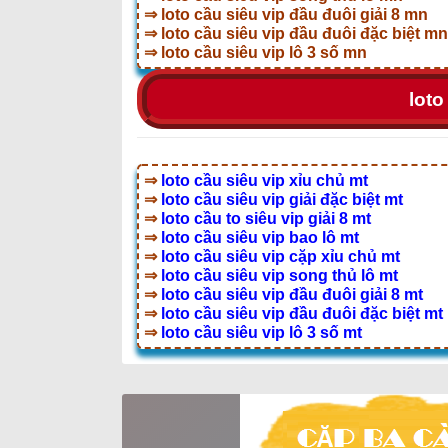
⇒
loto cầu siêu vip đầu đuôi giải 8 mn
⇒
loto cầu siêu vip đầu đuôi đặc biệt mn
⇒
loto cầu siêu vip lô 3 số mn
loto
⇒
loto cầu siêu vip xỉu chủ mt
⇒
loto cầu siêu vip giải đặc biệt mt
⇒
loto cầu to siêu vip giải 8 mt
⇒
loto cầu siêu vip bao lô mt
⇒
loto cầu siêu vip cặp xỉu chủ mt
⇒
loto cầu siêu vip song thủ lô mt
⇒
loto cầu siêu vip đầu đuôi giải 8 mt
⇒
loto cầu siêu vip đầu đuôi đặc biệt mt
⇒
loto cầu siêu vip lô 3 số mt