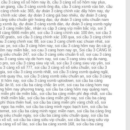
,
cầu 3 càng xổ số hôm nay ib
,
cầu 3 càng xổ số hôm nay plus
,
an giang
,
cầu 3 càng xsmb ông địa
,
cầu 3 càng xsmb vào bờ
,
cầu
 càng chính xác 365
,
dự đoán 3 càng chính xác đây hôm nay
,
dự
 chính xác uber
,
dự đoán 3 càng giá bao nhiêu
,
dự đoán 3 càng
càng siêu chuẩn giờ hoàng đạo
,
dự đoán 3 càng siêu chuẩn nam
g xsmb ây
,
dự đoán 3 càng xsmb dàn
,
dự đoán 3 càng xsmb ngày
u 3 càng miền bắc
,
nhận xs cặp 3 càng víp miền bắc víp
,
soi 3
3 càng 6666 miễn phí
,
soi cầu 3 càng chính xác 100 êm
,
soi cầu 3
00 gratis
,
soi cầu 3 càng chính xác 100 qua
,
soi cầu 3 càng chính
au 3 cang chinh xac 88
,
soi cau 3 cang chinh xac chuan nhat
,
soi
xac ye
,
soi cầu 3 càng hôm nay
,
soi cầu 3 càng hôm nay ăn cái gì
,
hôm nay miền bắc
,
soi cau 3 cang hom nay qn
,
Soi cầu 3 CÀNG lô
ng siêu chuẩn 247
,
soi cầu 3 càng siêu chuẩn 6 số
,
soi cau 3 càng
cau 3 cang sieu vip de hom nay
,
soi cau 3 cang sieu vip đa nang
,
p pro
,
soi cầu 3 càng sieu vip về
,
soi cầu 3 càng sieu vip yên
,
soi
ầu 3 càng xổ số 777
,
soi cầu 3 càng xổ số siêu chuẩn
,
soi cầu 3
gia
,
soi cầu 3 càng xsmb nhất
,
soi cầu 3 càng xsmb quảng ngãi
,
smb quay thu
,
soi cầu 3 càng xsmb siêu chuẩn an
,
soi cầu 3 càng
 tt hôm nay
,
soi cầu 3 càng xsmb uptodown
,
soi cầu ba càng
ắc ăn lô
,
soi cầu ba càng chắc ăn ướt
,
soi cau ba càng hom nay
àng hôm nay phương trang
,
soi cầu ba càng hôm nay quảng nam
,
 miễn phí de miền bắc
,
soi cầu ba càng miễn phí đẹp nhất
,
soi cầu
 thiết miền bắc
,
soi cầu ba càng miễn phí nay
,
soi cầu ba càng
phí thừa thiên huế
,
soi cầu ba càng miễn phí vàng chốt số
,
soi
h ngọc ba miền
,
soi cầu ba càng minh ngọc bạch kim
,
soi cầu ba
ternet
,
soi cầu ba càng minh ngọc miền nam
,
soi cầu ba càng ông
ng siêu chuẩn ngày
,
soi cầu ba càng siêu chuẩn quay
,
soi cầu ba
n xổ số
,
soi cầu ba càng siêu vip chuẩn
,
soi cầu ba càng siêu vip
a càng xổ số lào
,
soi cầu ba càng xsmb 168
,
soi cầu ba càng