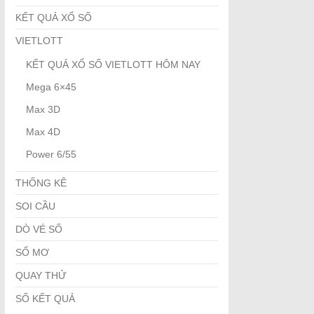
KẾT QUẢ XỔ SỐ
VIETLOTT
KẾT QUẢ XỔ SỐ VIETLOTT HÔM NAY
Mega 6×45
Max 3D
Max 4D
Power 6/55
THỐNG KÊ
SOI CẦU
DÒ VÉ SỐ
SỔ MƠ
QUAY THỬ
SỐ KẾT QUẢ