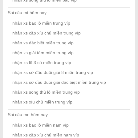
Soi cầu mt hôm nay
nhận xs bao lô miền trung víp
nhận xs cặp xíu chủ miền trung víp
nhận xs đặc biệt miền trung víp
nhận xs giải tám miền trung víp
nhận xs lô 3 số miền trung víp
nhận xs sớ đầu đuôi giải 8 miền trung víp
nhận xs sớ đầu đuôi giải đặc biệt miền trung víp
nhận xs song thủ lô miền trung víp
nhận xs xíu chủ miền trung víp
Soi cầu mn hôm nay
nhận xs bao lô miền nam víp
nhận xs cặp xíu chủ miền nam víp