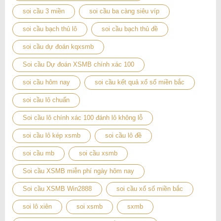
soi cầu 3 miền
soi cầu ba càng siêu víp
soi cầu bạch thủ lô
soi cầu bạch thủ đề
soi cầu dự đoán kqxsmb
Soi cầu Dự đoán XSMB chính xác 100
soi cầu hôm nay
soi cầu kết quả xổ số miền bắc
soi cầu lô chuẩn
Soi cầu lô chính xác 100 đánh lô không lỗ
soi cầu lô kép xsmb
soi cầu lô đề
soi cầu mb
soi cầu xsmb
Soi cầu XSMB miễn phí ngày hôm nay
Soi cầu XSMB Win2888
soi cầu xổ số miền bắc
soi lô xiên
soi xsmb
sxmb