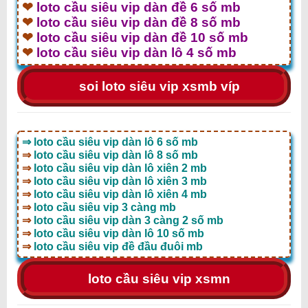
❤
loto cầu siêu vip dàn đề 6 số mb
❤
loto cầu siêu vip dàn đề 8 số mb
❤
loto cầu siêu vip dàn đề 10 số mb
❤
loto cầu siêu vip dàn lô 4 số mb
soi loto siêu vip xsmb víp
⇒
loto cầu siêu vip dàn lô 6 số mb
⇒
loto cầu siêu vip dàn lô 8 số mb
⇒
loto cầu siêu vip dàn lô xiên 2 mb
⇒
loto cầu siêu vip dàn lô xiên 3 mb
⇒
loto cầu siêu vip dàn lô xiên 4 mb
⇒
loto cầu siêu vip 3 càng mb
⇒
loto cầu siêu vip dàn 3 càng 2 số mb
⇒
loto cầu siêu vip dàn lô 10 số mb
⇒
loto cầu siêu vip đề đầu đuôi mb
loto cầu siêu vip xsmn