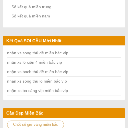
Số kết quả miền trung
Số kết quả miền nam
Kết Quả SOI CẦU Mới Nhất
nhận xs song thủ đề miền bắc víp
nhận xs lô xiên 4 miền bắc víp
nhận xs bạch thủ đề miền bắc víp
nhận xs song thủ lô miền bắc víp
nhận xs ba càng víp miền bắc víp
Cầu Đẹp Miền Bắc
Chốt số giờ vàng miền bắc