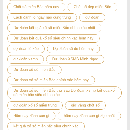
Chốt số miền Bắc hôm nay
Chốt số đẹp miền Bắc
Cách đánh lô ngày nào cũng trúng
dự đoán
Dự đoán kết quả xổ số miền Bắc chính xác nhất
Dự đoán kết quả xổ số siêu chính xác hôm nay
dự đoán lô kép
Dự đoán số de hôm nay
dự đoán xsmb
Dự đoán XSMB Minh Ngọc
Dự đoán xổ số miền Bắc
Dự đoán xổ số miền Bắc chính xác hôm nay
Dự đoán xổ số miền Bắc thứ sáu Dự đoán xsmb kết quả xổ
số miền bắc siêu chính xác
dự đoán xổ số miền trung
giờ vàng chốt số
Hôm nay đánh con gì
hôm nay đánh con gì đẹp nhất
kết quả xổ số miền bắc siêu chính xác