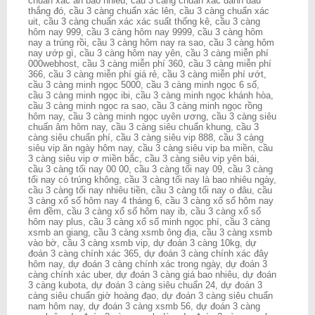
chuẩn xác ăn bao nhiêu
,
cầu 3 càng chuẩn xác đánh đầu
thắng đó
,
cầu 3 càng chuẩn xác lên
,
cầu 3 càng chuẩn xác
uit
,
cầu 3 càng chuẩn xác xác suất thống kê
,
cầu 3 càng
hôm nay 999
,
cầu 3 càng hôm nay 9999
,
cầu 3 càng hôm
nay a trúng rồi
,
cầu 3 càng hôm nay ra sao
,
cầu 3 càng hôm
nay ướp gì
,
cầu 3 càng hôm nay yên
,
cầu 3 càng miễn phí
000webhost
,
cầu 3 càng miễn phí 360
,
cầu 3 càng miễn phí
366
,
cầu 3 càng miễn phí giá rẻ
,
cầu 3 càng miễn phí ướt
,
cầu 3 càng minh ngọc 5000
,
cầu 3 càng minh ngọc 6 số
,
cầu 3 càng minh ngọc ibi
,
cầu 3 càng minh ngọc khánh hòa
,
cầu 3 càng minh ngọc ra sao
,
cầu 3 càng minh ngọc rồng
hôm nay
,
cầu 3 càng minh ngọc uyên ương
,
cầu 3 càng siêu
chuẩn âm hôm nay
,
cầu 3 càng siêu chuẩn khung
,
cầu 3
càng siêu chuẩn phí
,
cầu 3 càng siêu vip 888
,
cầu 3 càng
siêu vip ăn ngày hôm nay
,
cầu 3 càng siêu vip ba miền
,
cầu
3 càng siêu vip ơ miền bắc
,
cầu 3 càng siêu vip yên bái
,
cầu 3 càng tối nay 00 00
,
cầu 3 càng tối nay 09
,
cầu 3 càng
tối nay có trúng không
,
cầu 3 càng tối nay là bao nhiêu ngày
,
cầu 3 càng tối nay nhiêu tiền
,
cầu 3 càng tối nay o đâu
,
cầu
3 càng xổ số hôm nay 4 tháng 6
,
cầu 3 càng xổ số hôm nay
êm đềm
,
cầu 3 càng xổ số hôm nay ib
,
cầu 3 càng xổ số
hôm nay plus
,
cầu 3 càng xổ số minh ngọc phí
,
cầu 3 càng
xsmb an giang
,
cầu 3 càng xsmb ông địa
,
cầu 3 càng xsmb
vào bờ
,
cầu 3 càng xsmb vip
,
dự đoán 3 càng 10kg
,
dự
đoán 3 càng chính xác 365
,
dự đoán 3 càng chính xác đây
hôm nay
,
dự đoán 3 càng chính xác trong ngày
,
dự đoán 3
càng chính xác uber
,
dự đoán 3 càng giá bao nhiêu
,
dự đoán
3 càng kubota
,
dự đoán 3 càng siêu chuẩn 24
,
dự đoán 3
càng siêu chuẩn giờ hoàng đạo
,
dự đoán 3 càng siêu chuẩn
nam hôm nay
,
dự đoán 3 càng xsmb 56
,
dự đoán 3 càng