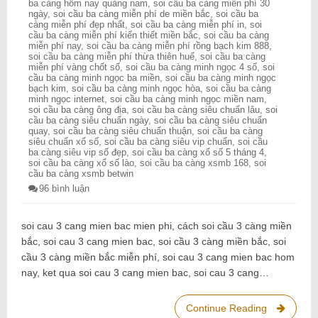
ba càng hôm nay quảng nam
,
soi cầu ba càng miễn phí 30
ngày
,
soi cầu ba càng miễn phí de miền bắc
,
soi cầu ba
càng miễn phí đẹp nhất
,
soi cầu ba càng miễn phí in
,
soi
cầu ba càng miễn phí kiến thiết miền bắc
,
soi cầu ba càng
miễn phí nay
,
soi cầu ba càng miễn phí rồng bạch kim 888
,
soi cầu ba càng miễn phí thừa thiên huế
,
soi cầu ba càng
miễn phí vàng chốt số
,
soi cầu ba càng minh ngọc 4 số
,
soi
cầu ba càng minh ngọc ba miền
,
soi cầu ba càng minh ngọc
bạch kim
,
soi cầu ba càng minh ngọc hòa
,
soi cầu ba càng
minh ngọc internet
,
soi cầu ba càng minh ngọc miền nam
,
soi cầu ba càng ông địa
,
soi cầu ba càng siêu chuẩn lâu
,
soi
cầu ba càng siêu chuẩn ngày
,
soi cầu ba càng siêu chuẩn
quay
,
soi cầu ba càng siêu chuẩn thuận
,
soi cầu ba càng
siêu chuẩn xổ số
,
soi cầu ba càng siêu vip chuẩn
,
soi cầu
ba càng siêu vip số đẹp
,
soi cầu ba càng xổ số 5 tháng 4
,
soi cầu ba càng xổ số lào
,
soi cầu ba càng xsmb 168
,
soi
cầu ba càng xsmb betwin
96 bình luận
ở
nhận
xs
cặp
soi cau 3 cang mien bac mien phi, cách soi cầu 3 càng miền
3
bắc, soi cau 3 cang mien bac, soi cầu 3 càng miền bắc, soi
càng
víp
cầu 3 càng miền bắc miễn phí, soi cau 3 cang mien bac hom
miền
nay, ket qua soi cau 3 cang mien bac, soi cau 3 cang…
bắc
víp
Continue Reading
nhận