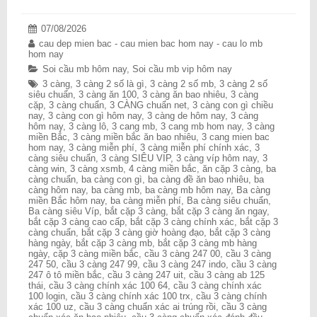
Posted
07/08/2026
07/08/2026
on:
Author:
cau dep mien bac - cau mien bac hom nay - cau lo mb
hom nay
Categories:
Soi cầu mb hôm nay
,
Soi cầu mb vip hôm nay
Tags:
3 càng
,
3 càng 2 số là gì
,
3 càng 2 số mb
,
3 càng 2 số
siêu chuẩn
,
3 càng ăn 100
,
3 càng ăn bao nhiêu
,
3 càng
cặp
,
3 càng chuẩn
,
3 CÀNG chuẩn net
,
3 càng con gì chiều
nay
,
3 càng con gì hôm nay
,
3 càng de hôm nay
,
3 càng
hôm nay
,
3 càng lô
,
3 cang mb
,
3 cang mb hom nay
,
3 càng
miền Bắc
,
3 càng miền bắc ăn bao nhiêu
,
3 cang mien bac
hom nay
,
3 càng miễn phí
,
3 càng miễn phí chính xác
,
3
càng siêu chuẩn
,
3 càng SIÊU VIP
,
3 càng víp hôm nay
,
3
càng win
,
3 càng xsmb
,
4 càng miền bắc
,
ăn cặp 3 càng
,
ba
càng chuẩn
,
ba càng con gì
,
ba càng đề ăn bao nhiêu
,
ba
càng hôm nay
,
ba càng mb
,
ba càng mb hôm nay
,
Ba càng
miền Bắc hôm nay
,
ba càng miễn phí
,
Ba càng siêu chuẩn
,
Ba càng siêu Víp
,
bắt cặp 3 càng
,
bắt cặp 3 càng ăn ngay
,
bắt cặp 3 càng cao cấp
,
bắt cặp 3 càng chính xác
,
bắt cặp 3
càng chuẩn
,
bắt cặp 3 càng giờ hoàng đạo
,
bắt cặp 3 càng
hàng ngày
,
bắt cặp 3 càng mb
,
bắt cặp 3 càng mb hàng
ngày
,
cặp 3 càng miền bắc
,
cầu 3 càng 247 00
,
cầu 3 càng
247 50
,
cầu 3 càng 247 99
,
cầu 3 càng 247 indo
,
cầu 3 càng
247 ô tô miền bắc
,
cầu 3 càng 247 uit
,
cầu 3 càng ab 125
thái
,
cầu 3 càng chính xác 100 64
,
cầu 3 càng chính xác
100 login
,
cầu 3 càng chính xác 100 trx
,
cầu 3 càng chính
xác 100 uz
,
cầu 3 càng chuẩn xác ai trúng rồi
,
cầu 3 càng