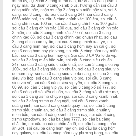
xsmb ây
,
dự đoán 3 càng xsmb dàn
,
dự đoán 3 càng xsmb
ngày mai
,
dự đoán 3 càng xsmb plus
,
hướng dẫn soi cầu 3
càng miền bắc
,
nhận xs cặp 3 càng víp miền bắc víp
,
soi 3
cang
,
soi 3 cang mb
,
Soi cầu 3 càng 247
,
soi cầu 3 càng
6666 miễn phí
,
soi cầu 3 càng chính xác 100 êm
,
soi cầu 3
càng chính xác 100 en
,
soi cầu 3 càng chính xác 100 gratis
,
soi cầu 3 càng chính xác 100 qua
,
soi cầu 3 càng chính xác
3 miền
,
soi cầu 3 càng chính xác 77777
,
soi cau 3 cang
chinh xac 88
,
soi cau 3 cang chinh xac chuan nhat
,
soi cau
3 cang chinh xac uy tin
,
soi cau 3 cang chinh xac ye
,
soi
cầu 3 càng hôm nay
,
soi cầu 3 càng hôm nay ăn cái gì
,
soi
cau 3 cang hom nay gia vang
,
soi cầu 3 càng hôm nay miền
bắc
,
soi cau 3 cang hom nay qn
,
Soi cầu 3 CÀNG lô de vip
,
soi cầu 3 càng miền bắc iwin
,
soi cầu 3 càng siêu chuẩn
247
,
soi cầu 3 càng siêu chuẩn 6 số
,
soi cau 3 càng sieu vip
100k
,
soi cầu 3 càng siêu vip chuẩn
,
soi cau 3 cang sieu vip
de hom nay
,
soi cau 3 cang sieu vip đa nang
,
soi cau 3 cang
sieu vip itop
,
soi cau 3 cang sieu vip pro
,
soi cầu 3 càng
sieu vip về
,
soi cầu 3 càng sieu vip yên
,
soi cầu 3 càng vip
00 99
,
soi cầu 3 càng vip yo
,
soi cầu 3 càng xổ số 777
,
soi
cầu 3 càng xổ số siêu chuẩn
,
soi cầu 3 càng xổ số ước mơ
,
soi cầu 3 càng xsmb chuyên gia
,
soi cầu 3 càng xsmb nhất
,
soi cầu 3 càng xsmb quảng ngãi
,
soi cầu 3 càng xsmb
quảng ninh
,
soi cau 3 cang xsmb quay thu
,
soi cầu 3 càng
xsmb siêu chuẩn an
,
soi cầu 3 càng xsmb siêu chuẩn y
miền bắc
,
soi cầu 3 càng xsmb tt hôm nay
,
soi cầu 3 càng
xsmb uptodown
,
soi cầu ba càng 7777
,
soi cầu ba càng
chắc ăn
,
soi cầu ba càng chắc ăn lô
,
soi cầu ba càng chắc
ăn ướt
,
soi cau ba càng hom nay dn
,
soi cầu ba càng hôm
nay galaxy
,
soi cầu ba càng hôm nay phương trang
,
soi cầu