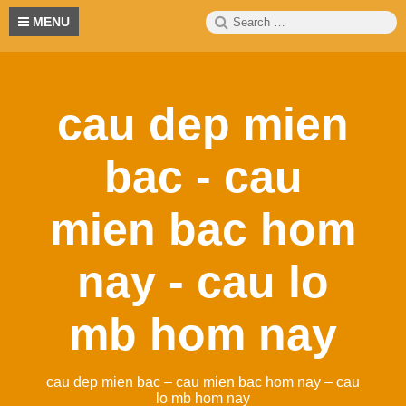
Skip
Search
S
MENU
to
for:
content
cau dep mien
bac - cau
mien bac hom
nay - cau lo
mb hom nay
cau dep mien bac – cau mien bac hom nay – cau
lo mb hom nay