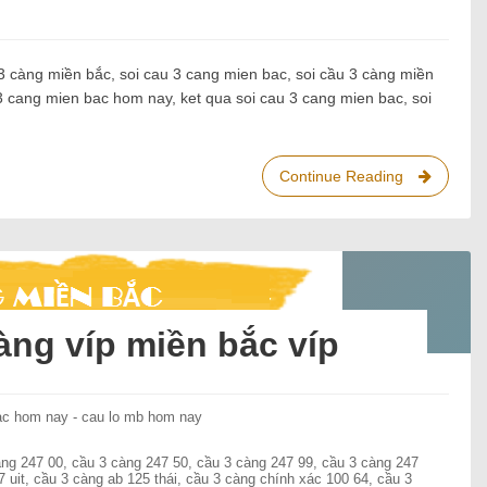
 3 càng miền bắc, soi cau 3 cang mien bac, soi cầu 3 càng miền
3 cang mien bac hom nay, ket qua soi cau 3 cang mien bac, soi
Continue Reading
nhận
xs
cặp
3
càng
víp
miền
àng víp miền bắc víp
bắc
víp
ac hom nay - cau lo mb hom nay
àng 247 00
,
cầu 3 càng 247 50
,
cầu 3 càng 247 99
,
cầu 3 càng 247
 uit
,
cầu 3 càng ab 125 thái
,
cầu 3 càng chính xác 100 64
,
cầu 3