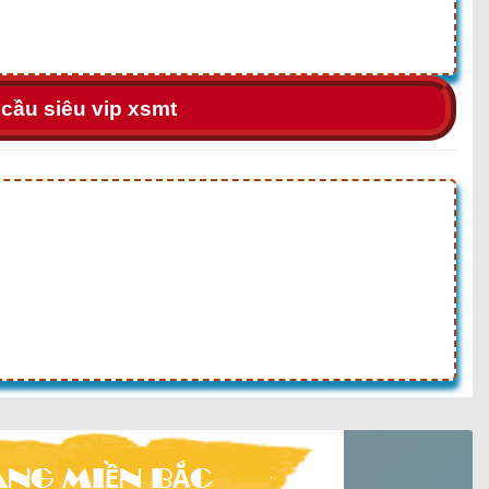
 cầu siêu vip xsmt