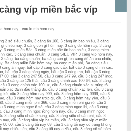
càng víp miền bắc víp
ac hom nay - cau lo mb hom nay
ng 2 số siêu chuẩn
,
3 càng ăn 100
,
3 càng ăn bao nhiêu
,
3 càng
 gì chiều nay
,
3 càng con gì hôm nay
,
3 càng de hôm nay
,
3 càng
y
,
3 càng miền Bắc
,
3 càng miền bắc ăn bao nhiêu
,
3 cang mien
ính xác
,
3 càng siêu chuẩn
,
3 càng SIÊU VIP
,
3 càng víp hôm nay
,
 3 càng
,
ba càng chuẩn
,
ba càng con gì
,
ba càng đề ăn bao nhiêu
,
ay
,
Ba càng miền Bắc hôm nay
,
ba càng miễn phí
,
Ba càng siêu
3 càng ăn ngay
,
bắt cặp 3 càng cao cấp
,
bắt cặp 3 càng chính xác
,
ạo
,
bắt cặp 3 càng hàng ngày
,
bắt cặp 3 càng mb
,
bắt cặp 3 càng
47 00
,
cầu 3 càng 247 50
,
cầu 3 càng 247 99
,
cầu 3 càng 247 indo
,
cầu 3 càng ab 125 thái
,
cầu 3 càng chính xác 100 64
,
cầu 3 càng
,
cầu 3 càng chính xác 100 uz
,
cầu 3 càng chuẩn xác ai trúng rồi
,
uẩn xác đánh đầu thắng đó
,
cầu 3 càng chuẩn xác lên
,
cầu 3 càng
ng kê
,
cầu 3 càng hôm nay 999
,
cầu 3 càng hôm nay 9999
,
cầu 3
sao
,
cầu 3 càng hôm nay ướp gì
,
cầu 3 càng hôm nay yên
,
cầu 3
60
,
cầu 3 càng miễn phí 366
,
cầu 3 càng miễn phí giá rẻ
,
cầu 3
ầu 3 càng minh ngọc 6 số
,
cầu 3 càng minh ngọc ibi
,
cầu 3 càng
o
,
cầu 3 càng minh ngọc rồng hôm nay
,
cầu 3 càng minh ngọc
ầu 3 càng siêu chuẩn khung
,
cầu 3 càng siêu chuẩn phí
,
cầu 3
m nay
,
cầu 3 càng siêu vip ba miền
,
cầu 3 càng siêu vip ơ miền
ay 00 00
,
cầu 3 càng tối nay 09
,
cầu 3 càng tối nay có trúng không
,
i nay nhiêu tiền
,
cầu 3 càng tối nay o đâu
,
cầu 3 càng xổ số hôm