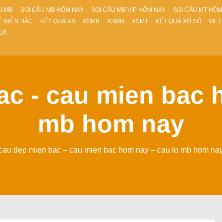
O MB
SOI CẦU MB HÔM NAY
SOI CẦU MB VIP HÔM NAY
SOI CẦU MT HÔM
Ề MIỀN BẮC
KẾT QUẢ XS
XSMB
XSMN
XSMT
KẾT QUẢ XỔ SỐ
VIE
UẢ
c - cau mien bac 
mb hom nay
cau dep mien bac – cau mien bac hom nay – cau lo mb hom na