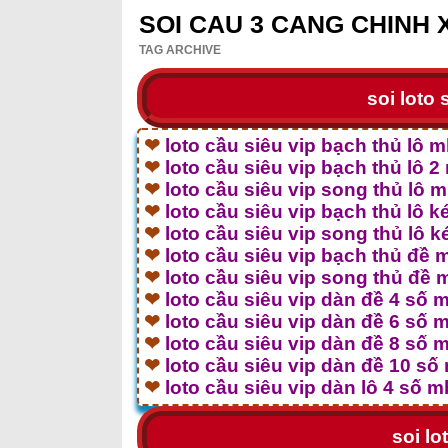
SOI CAU 3 CANG CHINH 
TAG ARCHIVE
soi loto
❤
loto cầu siêu vip bạch thủ lô 
❤
loto cầu siêu vip bạch thủ lô 
❤
loto cầu siêu vip song thủ lô 
❤
loto cầu siêu vip bạch thủ lô 
❤
loto cầu siêu vip song thủ lô 
❤
loto cầu siêu vip bạch thủ đề 
❤
loto cầu siêu vip song thủ đề 
❤
loto cầu siêu vip dàn đề 4 số 
❤
loto cầu siêu vip dàn đề 6 số 
❤
loto cầu siêu vip dàn đề 8 số 
❤
loto cầu siêu vip dàn đề 10 số
❤
loto cầu siêu vip dàn lô 4 số m
soi lo