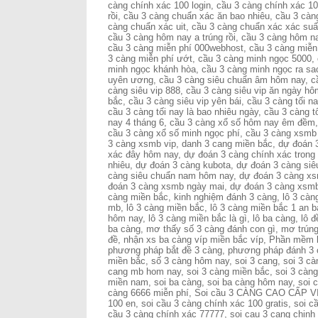
càng chính xác 100 login
,
cầu 3 càng chính xác 10
rồi
,
cầu 3 càng chuẩn xác ăn bao nhiêu
,
cầu 3 càn
càng chuẩn xác uit
,
cầu 3 càng chuẩn xác xác suấ
cầu 3 càng hôm nay a trúng rồi
,
cầu 3 càng hôm na
cầu 3 càng miễn phí 000webhost
,
cầu 3 càng miễn
3 càng miễn phí ướt
,
cầu 3 càng minh ngọc 5000
,
minh ngọc khánh hòa
,
cầu 3 càng minh ngọc ra sa
uyên ương
,
cầu 3 càng siêu chuẩn âm hôm nay
,
c
càng siêu vip 888
,
cầu 3 càng siêu vip ăn ngày hô
bắc
,
cầu 3 càng siêu vip yên bái
,
cầu 3 càng tối n
cầu 3 càng tối nay là bao nhiêu ngày
,
cầu 3 càng tố
nay 4 tháng 6
,
cầu 3 càng xổ số hôm nay êm đềm
cầu 3 càng xổ số minh ngọc phí
,
cầu 3 càng xsmb 
3 càng xsmb vip
,
danh 3 cang miền bắc
,
dự đoán 
xác đây hôm nay
,
dự đoán 3 càng chính xác trong
nhiêu
,
dự đoán 3 càng kubota
,
dự đoán 3 càng siê
càng siêu chuẩn nam hôm nay
,
dự đoán 3 càng x
đoán 3 càng xsmb ngày mai
,
dự đoán 3 càng xsmb
càng miền bắc
,
kinh nghiệm đánh 3 càng
,
lô 3 càn
mb
,
lô 3 càng miền bắc
,
lô 3 càng miền bắc 1 an b
hôm nay
,
lô 3 càng miền bắc là gì
,
lô ba càng
,
lô đ
ba càng
,
mơ thấy số 3 càng đánh con gì
,
mơ trúng
đề
,
nhận xs ba càng víp miền bắc víp
,
Phần mềm l
phương pháp bắt đề 3 càng
,
phương pháp đánh 3 
miền bắc
,
số 3 càng hôm nay
,
soi 3 cang
,
soi 3 c
cang mb hom nay
,
soi 3 càng miền bắc
,
soi 3 càn
miền nam
,
soi ba càng
,
soi ba càng hôm nay
,
soi 
càng 6666 miễn phí
,
Soi cầu 3 CÀNG CAO CẤP V
100 en
,
soi cầu 3 càng chính xác 100 gratis
,
soi c
cầu 3 càng chính xác 77777
,
soi cau 3 cang chinh