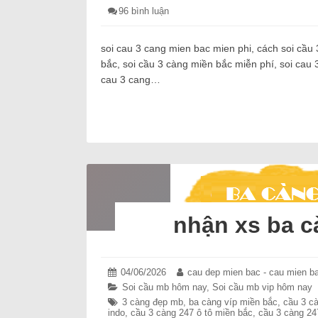
96 bình luận
ở
nhận
xs
cặp
soi cau 3 cang mien bac mien phi, cách soi cầu
3
bắc, soi cầu 3 càng miền bắc miễn phí, soi cau 
càng
víp
cau 3 cang…
miền
bắc
víp
nhận xs ba c
Posted
04/06/2026
04/06/2026
Author:
cau dep mien bac - cau mien b
on:
Categories:
Soi cầu mb hôm nay
,
Soi cầu mb vip hôm nay
Tags:
3 càng đẹp mb
,
ba càng víp miền bắc
,
cầu 3 c
indo
,
cầu 3 càng 247 ô tô miền bắc
,
cầu 3 càng 247