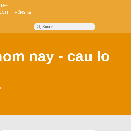
 NAY
TLOTT
THỐNG KÊ
Search
SEARCH
for:
hom nay - cau lo
y