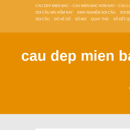
Skip
CAU DEP MIEN BAC – CAU MIEN BAC HOM NAY – CAU L
to
content
SOI CẦU MN HÔM NAY
KINH NGHIỆM SOI CẦU
SOI Đ
SOI CẦU
DÒ VÉ SỐ
SỔ MƠ
QUAY THỬ
SỐ KẾT Q
cau dep mien ba