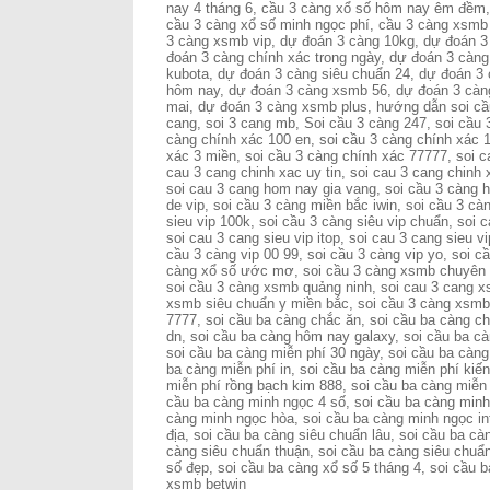
nay 4 tháng 6
,
cầu 3 càng xổ số hôm nay êm đềm
cầu 3 càng xổ số minh ngọc phí
,
cầu 3 càng xsmb 
3 càng xsmb vip
,
dự đoán 3 càng 10kg
,
dự đoán 3
đoán 3 càng chính xác trong ngày
,
dự đoán 3 càng
kubota
,
dự đoán 3 càng siêu chuẩn 24
,
dự đoán 3 
hôm nay
,
dự đoán 3 càng xsmb 56
,
dự đoán 3 càn
mai
,
dự đoán 3 càng xsmb plus
,
hướng dẫn soi cầ
cang
,
soi 3 cang mb
,
Soi cầu 3 càng 247
,
soi cầu 
càng chính xác 100 en
,
soi cầu 3 càng chính xác 1
xác 3 miền
,
soi cầu 3 càng chính xác 77777
,
soi c
cau 3 cang chinh xac uy tin
,
soi cau 3 cang chinh 
soi cau 3 cang hom nay gia vang
,
soi cầu 3 càng 
de vip
,
soi cầu 3 càng miền bắc iwin
,
soi cầu 3 cà
sieu vip 100k
,
soi cầu 3 càng siêu vip chuẩn
,
soi 
soi cau 3 cang sieu vip itop
,
soi cau 3 cang sieu vi
cầu 3 càng vip 00 99
,
soi cầu 3 càng vip yo
,
soi c
càng xổ số ước mơ
,
soi cầu 3 càng xsmb chuyên 
soi cầu 3 càng xsmb quảng ninh
,
soi cau 3 cang x
xsmb siêu chuẩn y miền bắc
,
soi cầu 3 càng xsmb
7777
,
soi cầu ba càng chắc ăn
,
soi cầu ba càng ch
dn
,
soi cầu ba càng hôm nay galaxy
,
soi cầu ba c
soi cầu ba càng miễn phí 30 ngày
,
soi cầu ba càng
ba càng miễn phí in
,
soi cầu ba càng miễn phí kiến
miễn phí rồng bạch kim 888
,
soi cầu ba càng miễn 
cầu ba càng minh ngọc 4 số
,
soi cầu ba càng min
càng minh ngọc hòa
,
soi cầu ba càng minh ngọc in
địa
,
soi cầu ba càng siêu chuẩn lâu
,
soi cầu ba cà
càng siêu chuẩn thuận
,
soi cầu ba càng siêu chuẩ
số đẹp
,
soi cầu ba càng xổ số 5 tháng 4
,
soi cầu b
xsmb betwin