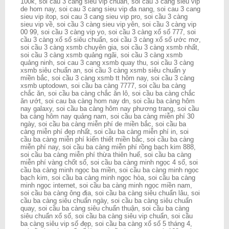
100k
,
soi cầu 3 càng siêu vip chuẩn
,
soi cau 3 cang sieu vip
de hom nay
,
soi cau 3 cang sieu vip đa nang
,
soi cau 3 cang
sieu vip itop
,
soi cau 3 cang sieu vip pro
,
soi cầu 3 càng
sieu vip về
,
soi cầu 3 càng sieu vip yên
,
soi cầu 3 càng vip
00 99
,
soi cầu 3 càng vip yo
,
soi cầu 3 càng xổ số 777
,
soi
cầu 3 càng xổ số siêu chuẩn
,
soi cầu 3 càng xổ số ước mơ
,
soi cầu 3 càng xsmb chuyên gia
,
soi cầu 3 càng xsmb nhất
,
soi cầu 3 càng xsmb quảng ngãi
,
soi cầu 3 càng xsmb
quảng ninh
,
soi cau 3 cang xsmb quay thu
,
soi cầu 3 càng
xsmb siêu chuẩn an
,
soi cầu 3 càng xsmb siêu chuẩn y
miền bắc
,
soi cầu 3 càng xsmb tt hôm nay
,
soi cầu 3 càng
xsmb uptodown
,
soi cầu ba càng 7777
,
soi cầu ba càng
chắc ăn
,
soi cầu ba càng chắc ăn lô
,
soi cầu ba càng chắc
ăn ướt
,
soi cau ba càng hom nay dn
,
soi cầu ba càng hôm
nay galaxy
,
soi cầu ba càng hôm nay phương trang
,
soi cầu
ba càng hôm nay quảng nam
,
soi cầu ba càng miễn phí 30
ngày
,
soi cầu ba càng miễn phí de miền bắc
,
soi cầu ba
càng miễn phí đẹp nhất
,
soi cầu ba càng miễn phí in
,
soi
cầu ba càng miễn phí kiến thiết miền bắc
,
soi cầu ba càng
miễn phí nay
,
soi cầu ba càng miễn phí rồng bạch kim 888
,
soi cầu ba càng miễn phí thừa thiên huế
,
soi cầu ba càng
miễn phí vàng chốt số
,
soi cầu ba càng minh ngọc 4 số
,
soi
cầu ba càng minh ngọc ba miền
,
soi cầu ba càng minh ngọc
bạch kim
,
soi cầu ba càng minh ngọc hòa
,
soi cầu ba càng
minh ngọc internet
,
soi cầu ba càng minh ngọc miền nam
,
soi cầu ba càng ông địa
,
soi cầu ba càng siêu chuẩn lâu
,
soi
cầu ba càng siêu chuẩn ngày
,
soi cầu ba càng siêu chuẩn
quay
,
soi cầu ba càng siêu chuẩn thuận
,
soi cầu ba càng
siêu chuẩn xổ số
,
soi cầu ba càng siêu vip chuẩn
,
soi cầu
ba càng siêu vip số đẹp
,
soi cầu ba càng xổ số 5 tháng 4
,