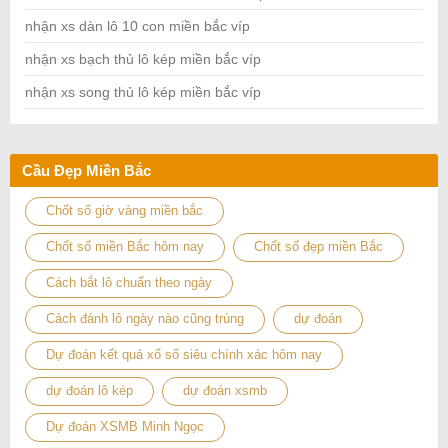
nhận xs dàn lô 10 con miền bắc víp
nhận xs bạch thủ lô kép miền bắc víp
nhận xs song thủ lô kép miền bắc víp
Cầu Đẹp Miền Bắc
Chốt số giờ vàng miền bắc
Chốt số miền Bắc hôm nay
Chốt số đẹp miền Bắc
Cách bắt lô chuẩn theo ngày
Cách đánh lô ngày nào cũng trúng
dự đoán
Dự đoán kết quả xổ số siêu chính xác hôm nay
dự đoán lô kép
dự đoán xsmb
Dự đoán XSMB Minh Ngọc