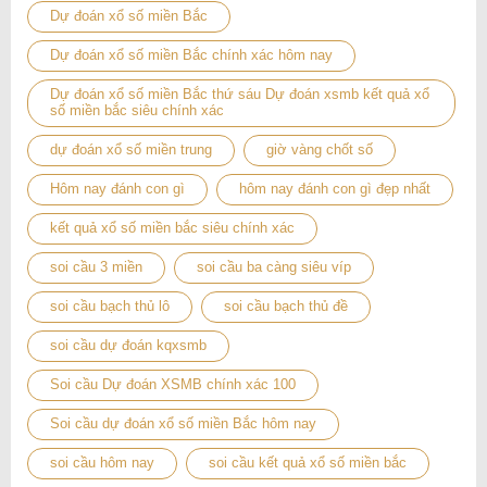
Dự đoán xổ số miền Bắc
Dự đoán xổ số miền Bắc chính xác hôm nay
Dự đoán xổ số miền Bắc thứ sáu Dự đoán xsmb kết quả xổ
số miền bắc siêu chính xác
dự đoán xổ số miền trung
giờ vàng chốt số
Hôm nay đánh con gì
hôm nay đánh con gì đẹp nhất
kết quả xổ số miền bắc siêu chính xác
soi cầu 3 miền
soi cầu ba càng siêu víp
soi cầu bạch thủ lô
soi cầu bạch thủ đề
soi cầu dự đoán kqxsmb
Soi cầu Dự đoán XSMB chính xác 100
Soi cầu dự đoán xổ số miền Bắc hôm nay
soi cầu hôm nay
soi cầu kết quả xổ số miền bắc