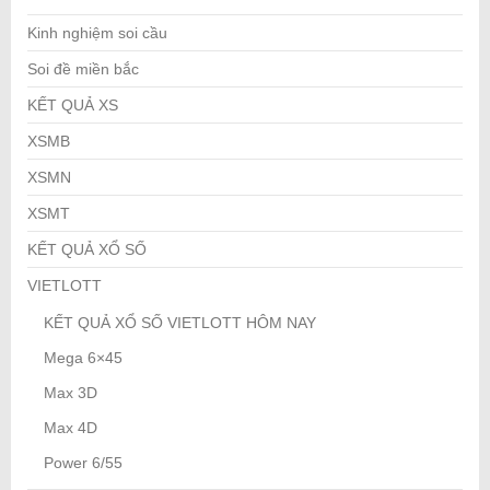
Kinh nghiệm soi cầu
Soi đề miền bắc
KẾT QUẢ XS
XSMB
XSMN
XSMT
KẾT QUẢ XỔ SỐ
VIETLOTT
KẾT QUẢ XỔ SỐ VIETLOTT HÔM NAY
Mega 6×45
Max 3D
Max 4D
Power 6/55