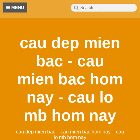
Skip
Search
S
MENU
to
for:
content
cau dep mien
bac - cau
mien bac hom
nay - cau lo
mb hom nay
cau dep mien bac – cau mien bac hom nay – cau
lo mb hom nay