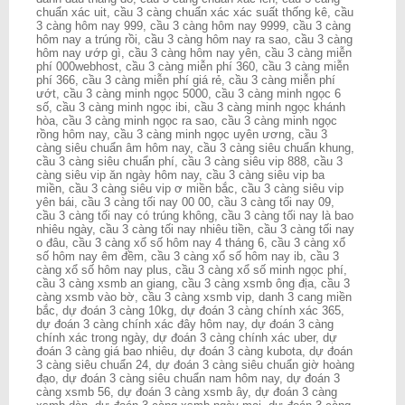
chuẩn xác uit
,
cầu 3 càng chuẩn xác xác suất thống kê
,
cầu
3 càng hôm nay 999
,
cầu 3 càng hôm nay 9999
,
cầu 3 càng
hôm nay a trúng rồi
,
cầu 3 càng hôm nay ra sao
,
cầu 3 càng
hôm nay ướp gì
,
cầu 3 càng hôm nay yên
,
cầu 3 càng miễn
phí 000webhost
,
cầu 3 càng miễn phí 360
,
cầu 3 càng miễn
phí 366
,
cầu 3 càng miễn phí giá rẻ
,
cầu 3 càng miễn phí
ướt
,
cầu 3 càng minh ngọc 5000
,
cầu 3 càng minh ngọc 6
số
,
cầu 3 càng minh ngọc ibi
,
cầu 3 càng minh ngọc khánh
hòa
,
cầu 3 càng minh ngọc ra sao
,
cầu 3 càng minh ngọc
rồng hôm nay
,
cầu 3 càng minh ngọc uyên ương
,
cầu 3
càng siêu chuẩn âm hôm nay
,
cầu 3 càng siêu chuẩn khung
,
cầu 3 càng siêu chuẩn phí
,
cầu 3 càng siêu vip 888
,
cầu 3
càng siêu vip ăn ngày hôm nay
,
cầu 3 càng siêu vip ba
miền
,
cầu 3 càng siêu vip ơ miền bắc
,
cầu 3 càng siêu vip
yên bái
,
cầu 3 càng tối nay 00 00
,
cầu 3 càng tối nay 09
,
cầu 3 càng tối nay có trúng không
,
cầu 3 càng tối nay là bao
nhiêu ngày
,
cầu 3 càng tối nay nhiêu tiền
,
cầu 3 càng tối nay
o đâu
,
cầu 3 càng xổ số hôm nay 4 tháng 6
,
cầu 3 càng xổ
số hôm nay êm đềm
,
cầu 3 càng xổ số hôm nay ib
,
cầu 3
càng xổ số hôm nay plus
,
cầu 3 càng xổ số minh ngọc phí
,
cầu 3 càng xsmb an giang
,
cầu 3 càng xsmb ông địa
,
cầu 3
càng xsmb vào bờ
,
cầu 3 càng xsmb vip
,
danh 3 cang miền
bắc
,
dự đoán 3 càng 10kg
,
dự đoán 3 càng chính xác 365
,
dự đoán 3 càng chính xác đây hôm nay
,
dự đoán 3 càng
chính xác trong ngày
,
dự đoán 3 càng chính xác uber
,
dự
đoán 3 càng giá bao nhiêu
,
dự đoán 3 càng kubota
,
dự đoán
3 càng siêu chuẩn 24
,
dự đoán 3 càng siêu chuẩn giờ hoàng
đạo
,
dự đoán 3 càng siêu chuẩn nam hôm nay
,
dự đoán 3
càng xsmb 56
,
dự đoán 3 càng xsmb ây
,
dự đoán 3 càng