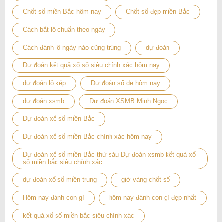
Chốt số miền Bắc hôm nay
Chốt số đẹp miền Bắc
Cách bắt lô chuẩn theo ngày
Cách đánh lô ngày nào cũng trúng
dự đoán
Dự đoán kết quả xổ số siêu chính xác hôm nay
dự đoán lô kép
Dự đoán số de hôm nay
dự đoán xsmb
Dự đoán XSMB Minh Ngọc
Dự đoán xổ số miền Bắc
Dự đoán xổ số miền Bắc chính xác hôm nay
Dự đoán xổ số miền Bắc thứ sáu Dự đoán xsmb kết quả xổ
số miền bắc siêu chính xác
dự đoán xổ số miền trung
giờ vàng chốt số
Hôm nay đánh con gì
hôm nay đánh con gì đẹp nhất
kết quả xổ số miền bắc siêu chính xác