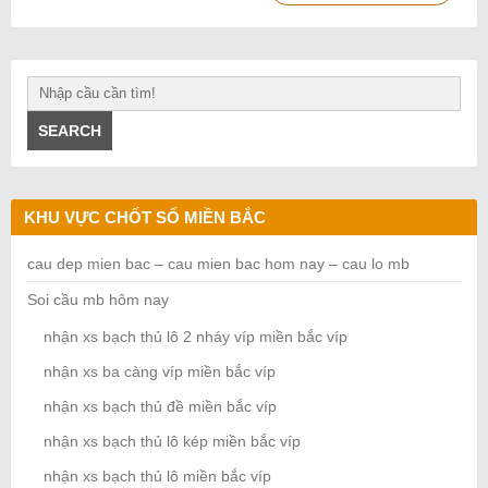
xs
cặp
3
càng
víp
miền
SEARCH
bắc
víp
KHU VỰC CHỐT SỐ MIỀN BẮC
cau dep mien bac – cau mien bac hom nay – cau lo mb
Soi cầu mb hôm nay
nhận xs bạch thủ lô 2 nháy víp miền bắc víp
nhận xs ba càng víp miền bắc víp
nhận xs bạch thủ đề miền bắc víp
nhận xs bạch thủ lô kép miền bắc víp
nhận xs bạch thủ lô miền bắc víp