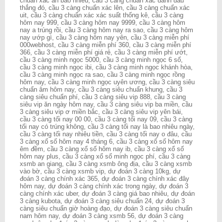
chuẩn xác ăn bao nhiêu
,
cầu 3 càng chuẩn xác đánh đầu
thắng đó
,
cầu 3 càng chuẩn xác lên
,
cầu 3 càng chuẩn xác
uit
,
cầu 3 càng chuẩn xác xác suất thống kê
,
cầu 3 càng
hôm nay 999
,
cầu 3 càng hôm nay 9999
,
cầu 3 càng hôm
nay a trúng rồi
,
cầu 3 càng hôm nay ra sao
,
cầu 3 càng hôm
nay ướp gì
,
cầu 3 càng hôm nay yên
,
cầu 3 càng miễn phí
000webhost
,
cầu 3 càng miễn phí 360
,
cầu 3 càng miễn phí
366
,
cầu 3 càng miễn phí giá rẻ
,
cầu 3 càng miễn phí ướt
,
cầu 3 càng minh ngọc 5000
,
cầu 3 càng minh ngọc 6 số
,
cầu 3 càng minh ngọc ibi
,
cầu 3 càng minh ngọc khánh hòa
,
cầu 3 càng minh ngọc ra sao
,
cầu 3 càng minh ngọc rồng
hôm nay
,
cầu 3 càng minh ngọc uyên ương
,
cầu 3 càng siêu
chuẩn âm hôm nay
,
cầu 3 càng siêu chuẩn khung
,
cầu 3
càng siêu chuẩn phí
,
cầu 3 càng siêu vip 888
,
cầu 3 càng
siêu vip ăn ngày hôm nay
,
cầu 3 càng siêu vip ba miền
,
cầu
3 càng siêu vip ơ miền bắc
,
cầu 3 càng siêu vip yên bái
,
cầu 3 càng tối nay 00 00
,
cầu 3 càng tối nay 09
,
cầu 3 càng
tối nay có trúng không
,
cầu 3 càng tối nay là bao nhiêu ngày
,
cầu 3 càng tối nay nhiêu tiền
,
cầu 3 càng tối nay o đâu
,
cầu
3 càng xổ số hôm nay 4 tháng 6
,
cầu 3 càng xổ số hôm nay
êm đềm
,
cầu 3 càng xổ số hôm nay ib
,
cầu 3 càng xổ số
hôm nay plus
,
cầu 3 càng xổ số minh ngọc phí
,
cầu 3 càng
xsmb an giang
,
cầu 3 càng xsmb ông địa
,
cầu 3 càng xsmb
vào bờ
,
cầu 3 càng xsmb vip
,
dự đoán 3 càng 10kg
,
dự
đoán 3 càng chính xác 365
,
dự đoán 3 càng chính xác đây
hôm nay
,
dự đoán 3 càng chính xác trong ngày
,
dự đoán 3
càng chính xác uber
,
dự đoán 3 càng giá bao nhiêu
,
dự đoán
3 càng kubota
,
dự đoán 3 càng siêu chuẩn 24
,
dự đoán 3
càng siêu chuẩn giờ hoàng đạo
,
dự đoán 3 càng siêu chuẩn
nam hôm nay
,
dự đoán 3 càng xsmb 56
,
dự đoán 3 càng