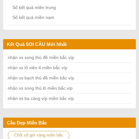
Số kết quả miền trung
Số kết quả miền nam
Kết Quả SOI CẦU Mới Nhất
nhận xs song thủ đề miền bắc víp
nhận xs lô xiên 4 miền bắc víp
nhận xs bạch thủ đề miền bắc víp
nhận xs song thủ lô miền bắc víp
nhận xs ba càng víp miền bắc víp
Cầu Đẹp Miền Bắc
Chốt số giờ vàng miền bắc