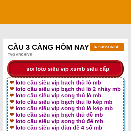
CẦU 3 CÀNG HÔM NAY ƯỚP GÌ
SUBSCRIBE
TAG ARCHIVE
soi loto siêu vip xsmb siêu cấp
❤
loto cầu siêu vip bạch thủ lô mb
❤
loto cầu siêu vip bạch thủ lô 2 nháy mb
❤
loto cầu siêu vip song thủ lô mb
❤
loto cầu siêu vip bạch thủ lô kép mb
❤
loto cầu siêu vip song thủ lô kép mb
❤
loto cầu siêu vip bạch thủ đề mb
❤
loto cầu siêu vip song thủ đề mb
❤
loto cầu siêu vip dàn đề 4 số mb