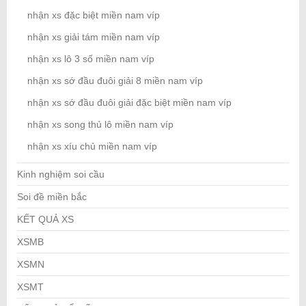
nhận xs đặc biệt miền nam víp
nhận xs giải tám miền nam víp
nhận xs lô 3 số miền nam víp
nhận xs sớ đầu đuôi giải 8 miền nam víp
nhận xs sớ đầu đuôi giải đặc biệt miền nam víp
nhận xs song thủ lô miền nam víp
nhận xs xíu chủ miền nam víp
Kinh nghiệm soi cầu
Soi đề miền bắc
KẾT QUẢ XS
XSMB
XSMN
XSMT