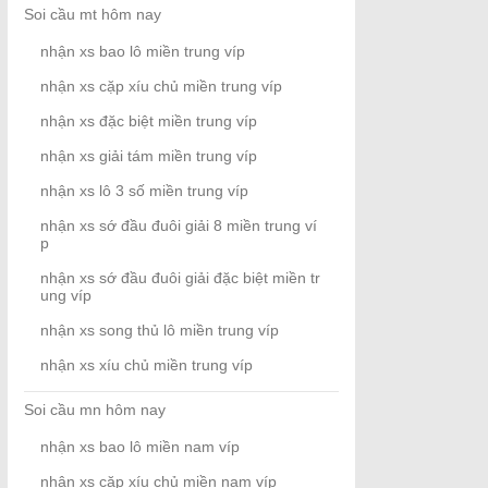
Soi cầu mt hôm nay
nhận xs bao lô miền trung víp
nhận xs cặp xíu chủ miền trung víp
nhận xs đặc biệt miền trung víp
nhận xs giải tám miền trung víp
nhận xs lô 3 số miền trung víp
nhận xs sớ đầu đuôi giải 8 miền trung ví
p
nhận xs sớ đầu đuôi giải đặc biệt miền tr
ung víp
nhận xs song thủ lô miền trung víp
nhận xs xíu chủ miền trung víp
Soi cầu mn hôm nay
nhận xs bao lô miền nam víp
nhận xs cặp xíu chủ miền nam víp