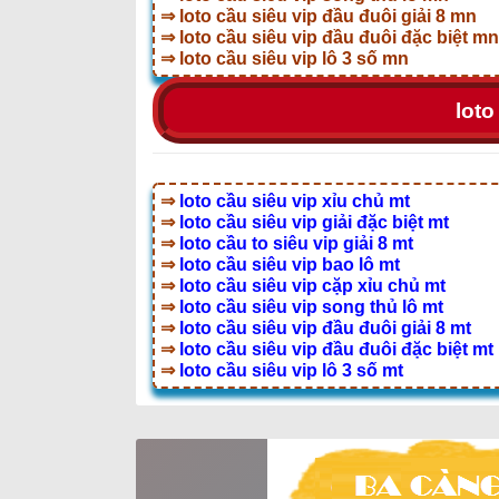
⇒
loto cầu siêu vip đầu đuôi giải 8 mn
⇒
loto cầu siêu vip đầu đuôi đặc biệt mn
⇒
loto cầu siêu vip lô 3 số mn
loto
⇒
loto cầu siêu vip xỉu chủ mt
⇒
loto cầu siêu vip giải đặc biệt mt
⇒
loto cầu to siêu vip giải 8 mt
⇒
loto cầu siêu vip bao lô mt
⇒
loto cầu siêu vip cặp xỉu chủ mt
⇒
loto cầu siêu vip song thủ lô mt
⇒
loto cầu siêu vip đầu đuôi giải 8 mt
⇒
loto cầu siêu vip đầu đuôi đặc biệt mt
⇒
loto cầu siêu vip lô 3 số mt