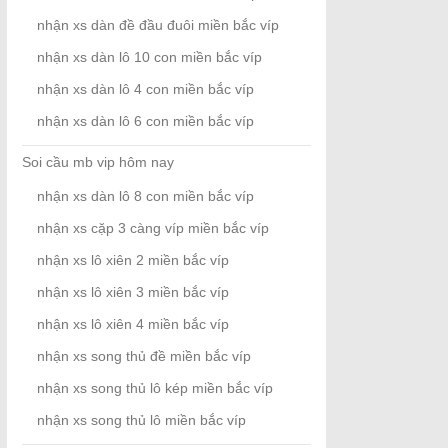
nhận xs dàn đề đầu đuôi miền bắc víp
nhận xs dàn lô 10 con miền bắc víp
nhận xs dàn lô 4 con miền bắc víp
nhận xs dàn lô 6 con miền bắc víp
Soi cầu mb vip hôm nay
nhận xs dàn lô 8 con miền bắc víp
nhận xs cặp 3 càng víp miền bắc víp
nhận xs lô xiên 2 miền bắc víp
nhận xs lô xiên 3 miền bắc víp
nhận xs lô xiên 4 miền bắc víp
nhận xs song thủ đề miền bắc víp
nhận xs song thủ lô kép miền bắc víp
nhận xs song thủ lô miền bắc víp