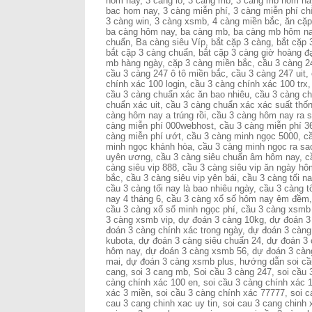
hôm nay
,
3 càng lô
,
3 cang mb
,
3 cang mb hom na
bac hom nay
,
3 càng miễn phí
,
3 càng miễn phí ch
3 càng win
,
3 càng xsmb
,
4 càng miền bắc
,
ăn cặp
ba càng hôm nay
,
ba càng mb
,
ba càng mb hôm n
chuẩn
,
Ba càng siêu Víp
,
bắt cặp 3 càng
,
bắt cặp 
bắt cặp 3 càng chuẩn
,
bắt cặp 3 càng giờ hoàng đ
mb hàng ngày
,
cặp 3 càng miền bắc
,
cầu 3 càng 2
cầu 3 càng 247 ô tô miền bắc
,
cầu 3 càng 247 uit
,
chính xác 100 login
,
cầu 3 càng chính xác 100 trx
cầu 3 càng chuẩn xác ăn bao nhiêu
,
cầu 3 càng ch
chuẩn xác uit
,
cầu 3 càng chuẩn xác xác suất thố
càng hôm nay a trúng rồi
,
cầu 3 càng hôm nay ra 
càng miễn phí 000webhost
,
cầu 3 càng miễn phí 3
càng miễn phí ướt
,
cầu 3 càng minh ngọc 5000
,
c
minh ngọc khánh hòa
,
cầu 3 càng minh ngọc ra sa
uyên ương
,
cầu 3 càng siêu chuẩn âm hôm nay
,
c
càng siêu vip 888
,
cầu 3 càng siêu vip ăn ngày hô
bắc
,
cầu 3 càng siêu vip yên bái
,
cầu 3 càng tối n
cầu 3 càng tối nay là bao nhiêu ngày
,
cầu 3 càng tố
nay 4 tháng 6
,
cầu 3 càng xổ số hôm nay êm đềm
cầu 3 càng xổ số minh ngọc phí
,
cầu 3 càng xsmb 
3 càng xsmb vip
,
dự đoán 3 càng 10kg
,
dự đoán 3
đoán 3 càng chính xác trong ngày
,
dự đoán 3 càng
kubota
,
dự đoán 3 càng siêu chuẩn 24
,
dự đoán 3 
hôm nay
,
dự đoán 3 càng xsmb 56
,
dự đoán 3 càn
mai
,
dự đoán 3 càng xsmb plus
,
hướng dẫn soi cầ
cang
,
soi 3 cang mb
,
Soi cầu 3 càng 247
,
soi cầu 
càng chính xác 100 en
,
soi cầu 3 càng chính xác 1
xác 3 miền
,
soi cầu 3 càng chính xác 77777
,
soi c
cau 3 cang chinh xac uy tin
,
soi cau 3 cang chinh 