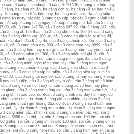
y
,
3 càng miền Bắc
,
3 càng miền bắc ăn bao nhiêu
,
3 cang mien
ính xác
,
3 càng siêu chuẩn
,
3 càng SIÊU VIP
,
3 càng víp hôm nay
,
 3 càng
,
ba càng chuẩn
,
ba càng con gì
,
ba càng đề ăn bao nhiêu
,
ay
,
Ba càng miền Bắc hôm nay
,
ba càng miễn phí
,
Ba càng siêu
3 càng ăn ngay
,
bắt cặp 3 càng cao cấp
,
bắt cặp 3 càng chính xác
,
ạo
,
bắt cặp 3 càng hàng ngày
,
bắt cặp 3 càng mb
,
bắt cặp 3 càng
47 00
,
cầu 3 càng 247 50
,
cầu 3 càng 247 99
,
cầu 3 càng 247 indo
,
cầu 3 càng ab 125 thái
,
cầu 3 càng chính xác 100 64
,
cầu 3 càng
,
cầu 3 càng chính xác 100 uz
,
cầu 3 càng chuẩn xác ai trúng rồi
,
uẩn xác đánh đầu thắng đó
,
cầu 3 càng chuẩn xác lên
,
cầu 3 càng
ng kê
,
cầu 3 càng hôm nay 999
,
cầu 3 càng hôm nay 9999
,
cầu 3
sao
,
cầu 3 càng hôm nay ướp gì
,
cầu 3 càng hôm nay yên
,
cầu 3
60
,
cầu 3 càng miễn phí 366
,
cầu 3 càng miễn phí giá rẻ
,
cầu 3
ầu 3 càng minh ngọc 6 số
,
cầu 3 càng minh ngọc ibi
,
cầu 3 càng
o
,
cầu 3 càng minh ngọc rồng hôm nay
,
cầu 3 càng minh ngọc
ầu 3 càng siêu chuẩn khung
,
cầu 3 càng siêu chuẩn phí
,
cầu 3
m nay
,
cầu 3 càng siêu vip ba miền
,
cầu 3 càng siêu vip ơ miền
ay 00 00
,
cầu 3 càng tối nay 09
,
cầu 3 càng tối nay có trúng không
,
i nay nhiêu tiền
,
cầu 3 càng tối nay o đâu
,
cầu 3 càng xổ số hôm
,
cầu 3 càng xổ số hôm nay ib
,
cầu 3 càng xổ số hôm nay plus
,
an giang
,
cầu 3 càng xsmb ông địa
,
cầu 3 càng xsmb vào bờ
,
cầu
 càng chính xác 365
,
dự đoán 3 càng chính xác đây hôm nay
,
dự
 chính xác uber
,
dự đoán 3 càng giá bao nhiêu
,
dự đoán 3 càng
càng siêu chuẩn giờ hoàng đạo
,
dự đoán 3 càng siêu chuẩn nam
g xsmb ây
,
dự đoán 3 càng xsmb dàn
,
dự đoán 3 càng xsmb ngày
u 3 càng miền bắc
,
nhận xs cặp 3 càng víp miền bắc víp
,
soi 3
3 càng 6666 miễn phí
,
soi cầu 3 càng chính xác 100 êm
,
soi cầu 3
00 gratis
,
soi cầu 3 càng chính xác 100 qua
,
soi cầu 3 càng chính
au 3 cang chinh xac 88
,
soi cau 3 cang chinh xac chuan nhat
,
soi
xac ye
,
soi cầu 3 càng hôm nay
,
soi cầu 3 càng hôm nay ăn cái gì
,