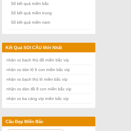
Số kết quả miền bắc
Số kết quả miền trung
Số kết quả miền nam
Kết Quả SOI CẦU Mới Nhất
nhận xs bạch thủ đề miền bắc víp
nhận xs dàn lô 6 con miền bắc víp
nhận xs bạch thủ lô miền bắc víp
nhận xs dàn đề 8 con miền bắc víp
nhận xs ba càng víp miền bắc víp
Cầu Đẹp Miền Bắc