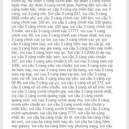
xsmb ây
,
dự đoán 3 càng xsmb dàn
,
dự đoán 3 càng xsmb
ngày mai
,
dự đoán 3 càng xsmb plus
,
hướng dẫn soi cầu 3
càng miền bắc
,
nhận xs cặp 3 càng víp miền bắc víp
,
soi 3
cang
,
soi 3 cang mb
,
Soi cầu 3 càng 247
,
soi cầu 3 càng
6666 miễn phí
,
soi cầu 3 càng chính xác 100 êm
,
soi cầu 3
càng chính xác 100 en
,
soi cầu 3 càng chính xác 100 gratis
,
soi cầu 3 càng chính xác 100 qua
,
soi cầu 3 càng chính xác
3 miền
,
soi cầu 3 càng chính xác 77777
,
soi cau 3 cang
chinh xac 88
,
soi cau 3 cang chinh xac chuan nhat
,
soi cau
3 cang chinh xac uy tin
,
soi cau 3 cang chinh xac ye
,
soi
cầu 3 càng hôm nay
,
soi cầu 3 càng hôm nay ăn cái gì
,
soi
cau 3 cang hom nay gia vang
,
soi cầu 3 càng hôm nay miền
bắc
,
soi cau 3 cang hom nay qn
,
Soi cầu 3 CÀNG lô de vip
,
soi cầu 3 càng miền bắc iwin
,
soi cầu 3 càng siêu chuẩn
247
,
soi cầu 3 càng siêu chuẩn 6 số
,
soi cau 3 càng sieu vip
100k
,
soi cầu 3 càng siêu vip chuẩn
,
soi cau 3 cang sieu vip
de hom nay
,
soi cau 3 cang sieu vip đa nang
,
soi cau 3 cang
sieu vip itop
,
soi cau 3 cang sieu vip pro
,
soi cầu 3 càng
sieu vip về
,
soi cầu 3 càng sieu vip yên
,
soi cầu 3 càng vip
00 99
,
soi cầu 3 càng vip yo
,
soi cầu 3 càng xổ số 777
,
soi
cầu 3 càng xổ số siêu chuẩn
,
soi cầu 3 càng xổ số ước mơ
,
soi cầu 3 càng xsmb chuyên gia
,
soi cầu 3 càng xsmb nhất
,
soi cầu 3 càng xsmb quảng ngãi
,
soi cầu 3 càng xsmb
quảng ninh
,
soi cau 3 cang xsmb quay thu
,
soi cầu 3 càng
xsmb siêu chuẩn an
,
soi cầu 3 càng xsmb siêu chuẩn y
miền bắc
,
soi cầu 3 càng xsmb tt hôm nay
,
soi cầu 3 càng
xsmb uptodown
,
soi cầu ba càng 7777
,
soi cầu ba càng
chắc ăn
,
soi cầu ba càng chắc ăn lô
,
soi cầu ba càng chắc
ăn ướt
,
soi cau ba càng hom nay dn
,
soi cầu ba càng hôm
nay galaxy
,
soi cầu ba càng hôm nay phương trang
,
soi cầu