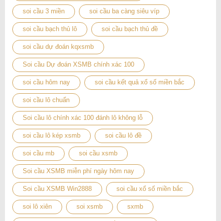
soi cầu 3 miền
soi cầu ba càng siêu víp
soi cầu bạch thủ lô
soi cầu bạch thủ đề
soi cầu dự đoán kqxsmb
Soi cầu Dự đoán XSMB chính xác 100
soi cầu hôm nay
soi cầu kết quả xổ số miền bắc
soi cầu lô chuẩn
Soi cầu lô chính xác 100 đánh lô không lỗ
soi cầu lô kép xsmb
soi cầu lô đề
soi cầu mb
soi cầu xsmb
Soi cầu XSMB miễn phí ngày hôm nay
Soi cầu XSMB Win2888
soi cầu xổ số miền bắc
soi lô xiên
soi xsmb
sxmb