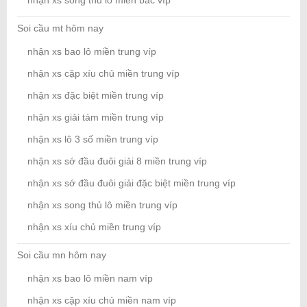
Soi cầu mt hôm nay
nhận xs bao lô miền trung víp
nhận xs cặp xíu chủ miền trung víp
nhận xs đặc biệt miền trung víp
nhận xs giải tám miền trung víp
nhận xs lô 3 số miền trung víp
nhận xs sớ đầu đuôi giải 8 miền trung víp
nhận xs sớ đầu đuôi giải đặc biệt miền trung víp
nhận xs song thủ lô miền trung víp
nhận xs xíu chủ miền trung víp
Soi cầu mn hôm nay
nhận xs bao lô miền nam víp
nhận xs cặp xíu chủ miền nam víp