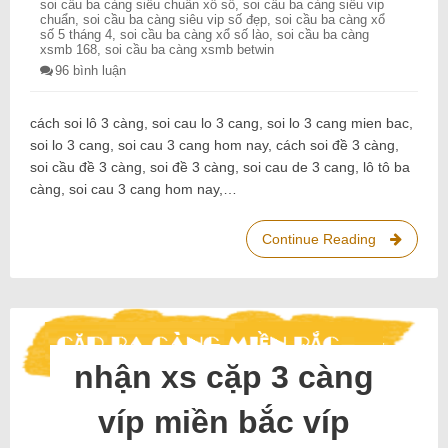
soi cầu ba càng siêu chuẩn xổ số
,
soi cầu ba càng siêu vip
chuẩn
,
soi cầu ba càng siêu vip số đẹp
,
soi cầu ba càng xổ
số 5 tháng 4
,
soi cầu ba càng xổ số lào
,
soi cầu ba càng
xsmb 168
,
soi cầu ba càng xsmb betwin
96 bình luận
ở
nhận
xs
ba
cách soi lô 3 càng, soi cau lo 3 cang, soi lo 3 cang mien bac,
càng
soi lo 3 cang, soi cau 3 cang hom nay, cách soi đề 3 càng,
víp
miền
soi cầu đề 3 càng, soi đề 3 càng, soi cau de 3 cang, lô tô ba
bắc
càng, soi cau 3 cang hom nay,…
víp
Continue Reading
nhận
xs
ba
càng
víp
miền
nhận xs cặp 3 càng
bắc
víp
víp miền bắc víp