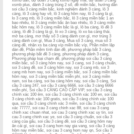
xsmb dàn
,
dự đoán 3 càng xsmb ngày mai
,
dự đoán 3 càng
xsmb plus
,
đánh 3 càng trúng 2 số
,
đề miền bắc
,
hướng dẫn
soi cầu 3 càng miền bắc
,
kinh nghiệm đánh 3 càng
,
lô 3
càng
,
lô 3 càng hay về
,
lô 3 càng hôm nay
,
lô 3 càng là gì
,
lo 3 cang mb
,
lô 3 càng miền bắc
,
lô 3 càng miền bắc 1 an
bao nhiêu
,
lô 3 càng miền bắc ăn bao nhiêu
,
lô 3 càng miền
bắc hôm nay
,
lô 3 càng miền bắc là gì
,
lô ba càng
,
lô đề 3
càng
,
lô đề 3 càng là gì
,
lò xo 3 càng
,
lò xo ba càng thái
,
mở ba càng
,
mơ thấy số 3 càng đánh con gì
,
mơ trúng 3
càng đánh con gì
,
Mua 3 càng
,
Mua số 3 càng
,
mua số 3
càng đề
,
nhận xs ba càng víp miền bắc víp
,
Phần mềm lập
dàn đề
,
Phần mềm tính dàn đề
,
phương pháp bắt 3 càng
,
phương pháp bắt đề 3 càng
,
phương pháp đánh 3 càng
,
Phương pháp loại chạm đề
,
phương pháp soi cầu 3 càng
miền bắc
,
số 3 càng hôm nay
,
soi 3 cang
,
soi 3 càng chuẩn
,
soi 3 càng đề
,
soi 3 càng hôm nay
,
soi 3 cang mb
,
soi 3
cang mb hom nay
,
soi 3 càng miền bắc
,
soi 3 càng miền bắc
hôm nay
,
soi 3 càng miền bắc miễn phí
,
soi 3 càng miền
nam
,
soi ba càng
,
soi ba càng hôm nay
,
soi cầu 3 càng
,
Soi
cầu 3 càng 247
,
soi cầu 3 càng 6666
,
soi cầu 3 càng 6666
miễn phí
,
Soi cầu 3 CÀNG CAO CẤP VIP
,
soi cầu 3 càng
chính xác 100 êm
,
soi cầu 3 càng chính xác 100 en
,
soi cầu
3 càng chính xác 100 gratis
,
soi cầu 3 càng chính xác 100
qua
,
soi cầu 3 càng chính xác 3 miền
,
soi cầu 3 càng chính
xác 77777
,
soi cau 3 cang chinh xac 88
,
soi cau 3 cang
chinh xac chuan nhat
,
soi cau 3 cang chinh xac uy tin
,
soi
cau 3 cang chinh xac ye
,
soi cầu 3 càng chuẩn
,
soi cầu 3
càng của gấu
,
soi cầu 3 càng đề
,
soi cầu 3 càng hôm nay
ăn cái gì
,
soi cau 3 cang hom nay gia vang
,
soi cầu 3 càng
hôm nay miền bắc
,
soi cau 3 cang hom nay qn
,
Soi cầu 3