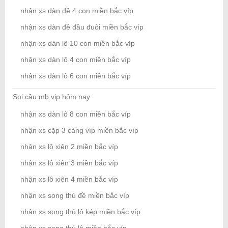
nhận xs dàn đề 4 con miền bắc víp
nhận xs dàn đề đầu đuôi miền bắc víp
nhận xs dàn lô 10 con miền bắc víp
nhận xs dàn lô 4 con miền bắc víp
nhận xs dàn lô 6 con miền bắc víp
Soi cầu mb vip hôm nay
nhận xs dàn lô 8 con miền bắc víp
nhận xs cặp 3 càng víp miền bắc víp
nhận xs lô xiên 2 miền bắc víp
nhận xs lô xiên 3 miền bắc víp
nhận xs lô xiên 4 miền bắc víp
nhận xs song thủ đề miền bắc víp
nhận xs song thủ lô kép miền bắc víp
nhận xs song thủ lô miền bắc víp