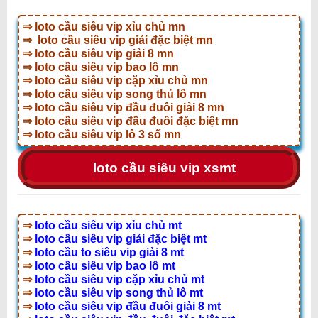
⇒
loto cầu siêu vip xỉu chủ mn
⇒
loto cầu siêu vip giải đặc biệt mn
⇒
loto cầu siêu vip giải 8 mn
⇒
loto cầu siêu vip bao lô mn
⇒
loto cầu siêu vip cặp xỉu chủ mn
⇒
loto cầu siêu vip song thủ lô mn
⇒
loto cầu siêu vip đầu đuôi giải 8 mn
⇒
loto cầu siêu vip đầu đuôi đặc biệt mn
⇒
loto cầu siêu vip lô 3 số mn
loto cầu siêu vip xsmt
⇒
loto cầu siêu vip xỉu chủ mt
⇒
loto cầu siêu vip giải đặc biệt mt
⇒
loto cầu to siêu vip giải 8 mt
⇒
loto cầu siêu vip bao lô mt
⇒
loto cầu siêu vip cặp xỉu chủ mt
⇒
loto cầu siêu vip song thủ lô mt
⇒
loto cầu siêu vip đầu đuôi giải 8 mt