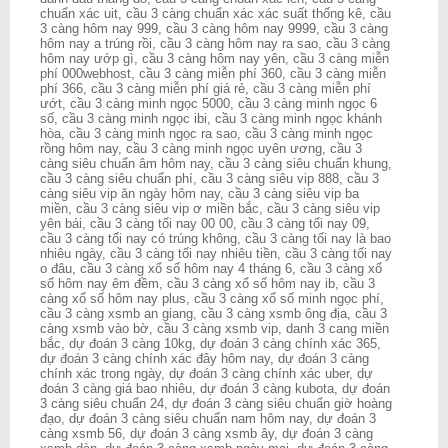
chuẩn xác uit
,
cầu 3 càng chuẩn xác xác suất thống kê
,
cầu
3 càng hôm nay 999
,
cầu 3 càng hôm nay 9999
,
cầu 3 càng
hôm nay a trúng rồi
,
cầu 3 càng hôm nay ra sao
,
cầu 3 càng
hôm nay ướp gì
,
cầu 3 càng hôm nay yên
,
cầu 3 càng miễn
phí 000webhost
,
cầu 3 càng miễn phí 360
,
cầu 3 càng miễn
phí 366
,
cầu 3 càng miễn phí giá rẻ
,
cầu 3 càng miễn phí
ướt
,
cầu 3 càng minh ngọc 5000
,
cầu 3 càng minh ngọc 6
số
,
cầu 3 càng minh ngọc ibi
,
cầu 3 càng minh ngọc khánh
hòa
,
cầu 3 càng minh ngọc ra sao
,
cầu 3 càng minh ngọc
rồng hôm nay
,
cầu 3 càng minh ngọc uyên ương
,
cầu 3
càng siêu chuẩn âm hôm nay
,
cầu 3 càng siêu chuẩn khung
,
cầu 3 càng siêu chuẩn phí
,
cầu 3 càng siêu vip 888
,
cầu 3
càng siêu vip ăn ngày hôm nay
,
cầu 3 càng siêu vip ba
miền
,
cầu 3 càng siêu vip ơ miền bắc
,
cầu 3 càng siêu vip
yên bái
,
cầu 3 càng tối nay 00 00
,
cầu 3 càng tối nay 09
,
cầu 3 càng tối nay có trúng không
,
cầu 3 càng tối nay là bao
nhiêu ngày
,
cầu 3 càng tối nay nhiêu tiền
,
cầu 3 càng tối nay
o đâu
,
cầu 3 càng xổ số hôm nay 4 tháng 6
,
cầu 3 càng xổ
số hôm nay êm đềm
,
cầu 3 càng xổ số hôm nay ib
,
cầu 3
càng xổ số hôm nay plus
,
cầu 3 càng xổ số minh ngọc phí
,
cầu 3 càng xsmb an giang
,
cầu 3 càng xsmb ông địa
,
cầu 3
càng xsmb vào bờ
,
cầu 3 càng xsmb vip
,
danh 3 cang miền
bắc
,
dự đoán 3 càng 10kg
,
dự đoán 3 càng chính xác 365
,
dự đoán 3 càng chính xác đây hôm nay
,
dự đoán 3 càng
chính xác trong ngày
,
dự đoán 3 càng chính xác uber
,
dự
đoán 3 càng giá bao nhiêu
,
dự đoán 3 càng kubota
,
dự đoán
3 càng siêu chuẩn 24
,
dự đoán 3 càng siêu chuẩn giờ hoàng
đạo
,
dự đoán 3 càng siêu chuẩn nam hôm nay
,
dự đoán 3
càng xsmb 56
,
dự đoán 3 càng xsmb ây
,
dự đoán 3 càng