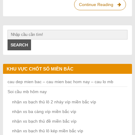
Continue Reading
nhận
xs
cặp
3
càng
víp
miền
SEARCH
bắc
víp
KHU VỰC CHỐT SỐ MIỀN BẮC
cau dep mien bac – cau mien bac hom nay – cau lo mb
Soi cầu mb hôm nay
nhận xs bạch thủ lô 2 nháy víp miền bắc víp
nhận xs ba càng víp miền bắc víp
nhận xs bạch thủ đề miền bắc víp
nhận xs bạch thủ lô kép miền bắc víp