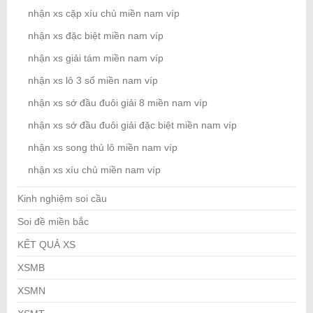
nhận xs cặp xíu chủ miền nam víp
nhận xs đặc biệt miền nam víp
nhận xs giải tám miền nam víp
nhận xs lô 3 số miền nam víp
nhận xs sớ đầu đuôi giải 8 miền nam víp
nhận xs sớ đầu đuôi giải đặc biệt miền nam víp
nhận xs song thủ lô miền nam víp
nhận xs xíu chủ miền nam víp
Kinh nghiệm soi cầu
Soi đề miền bắc
KẾT QUẢ XS
XSMB
XSMN