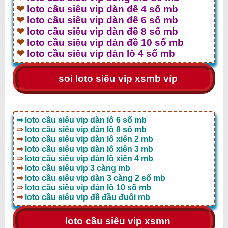
❤
loto cầu siêu vip dàn đề 4 số mb
❤
loto cầu siêu vip dàn đề 6 số mb
❤
loto cầu siêu vip dàn đề 8 số mb
❤
loto cầu siêu vip dàn đề 10 số mb
❤
loto cầu siêu vip dàn lô 4 số mb
soi loto siêu vip xsmb víp
⇒
loto cầu siêu vip dàn lô 6 số mb
⇒
loto cầu siêu vip dàn lô 8 số mb
⇒
loto cầu siêu vip dàn lô xiên 2 mb
⇒
loto cầu siêu vip dàn lô xiên 3 mb
⇒
loto cầu siêu vip dàn lô xiên 4 mb
⇒
loto cầu siêu vip 3 càng mb
⇒
loto cầu siêu vip dàn 3 càng 2 số mb
⇒
loto cầu siêu vip dàn lô 10 số mb
⇒
loto cầu siêu vip đề đầu đuôi mb
loto cầu siêu vip xsmn