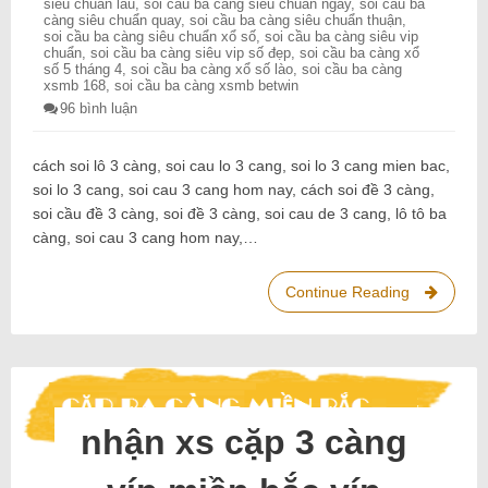
siêu chuẩn lâu
,
soi cầu ba càng siêu chuẩn ngày
,
soi cầu ba
càng siêu chuẩn quay
,
soi cầu ba càng siêu chuẩn thuận
,
soi cầu ba càng siêu chuẩn xổ số
,
soi cầu ba càng siêu vip
chuẩn
,
soi cầu ba càng siêu vip số đẹp
,
soi cầu ba càng xổ
số 5 tháng 4
,
soi cầu ba càng xổ số lào
,
soi cầu ba càng
xsmb 168
,
soi cầu ba càng xsmb betwin
96 bình luận
ở
nhận
xs
ba
cách soi lô 3 càng, soi cau lo 3 cang, soi lo 3 cang mien bac,
càng
soi lo 3 cang, soi cau 3 cang hom nay, cách soi đề 3 càng,
víp
miền
soi cầu đề 3 càng, soi đề 3 càng, soi cau de 3 cang, lô tô ba
bắc
càng, soi cau 3 cang hom nay,…
víp
Continue Reading
nhận
xs
ba
càng
víp
miền
nhận xs cặp 3 càng
bắc
víp