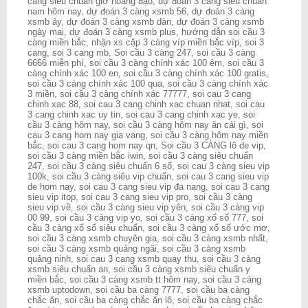
càng siêu chuẩn giờ hoàng đạo
,
dự đoán 3 càng siêu chuẩn
nam hôm nay
,
dự đoán 3 càng xsmb 56
,
dự đoán 3 càng
xsmb ây
,
dự đoán 3 càng xsmb dàn
,
dự đoán 3 càng xsmb
ngày mai
,
dự đoán 3 càng xsmb plus
,
hướng dẫn soi cầu 3
càng miền bắc
,
nhận xs cặp 3 càng víp miền bắc víp
,
soi 3
cang
,
soi 3 cang mb
,
Soi cầu 3 càng 247
,
soi cầu 3 càng
6666 miễn phí
,
soi cầu 3 càng chính xác 100 êm
,
soi cầu 3
càng chính xác 100 en
,
soi cầu 3 càng chính xác 100 gratis
,
soi cầu 3 càng chính xác 100 qua
,
soi cầu 3 càng chính xác
3 miền
,
soi cầu 3 càng chính xác 77777
,
soi cau 3 cang
chinh xac 88
,
soi cau 3 cang chinh xac chuan nhat
,
soi cau
3 cang chinh xac uy tin
,
soi cau 3 cang chinh xac ye
,
soi
cầu 3 càng hôm nay
,
soi cầu 3 càng hôm nay ăn cái gì
,
soi
cau 3 cang hom nay gia vang
,
soi cầu 3 càng hôm nay miền
bắc
,
soi cau 3 cang hom nay qn
,
Soi cầu 3 CÀNG lô de vip
,
soi cầu 3 càng miền bắc iwin
,
soi cầu 3 càng siêu chuẩn
247
,
soi cầu 3 càng siêu chuẩn 6 số
,
soi cau 3 càng sieu vip
100k
,
soi cầu 3 càng siêu vip chuẩn
,
soi cau 3 cang sieu vip
de hom nay
,
soi cau 3 cang sieu vip đa nang
,
soi cau 3 cang
sieu vip itop
,
soi cau 3 cang sieu vip pro
,
soi cầu 3 càng
sieu vip về
,
soi cầu 3 càng sieu vip yên
,
soi cầu 3 càng vip
00 99
,
soi cầu 3 càng vip yo
,
soi cầu 3 càng xổ số 777
,
soi
cầu 3 càng xổ số siêu chuẩn
,
soi cầu 3 càng xổ số ước mơ
,
soi cầu 3 càng xsmb chuyên gia
,
soi cầu 3 càng xsmb nhất
,
soi cầu 3 càng xsmb quảng ngãi
,
soi cầu 3 càng xsmb
quảng ninh
,
soi cau 3 cang xsmb quay thu
,
soi cầu 3 càng
xsmb siêu chuẩn an
,
soi cầu 3 càng xsmb siêu chuẩn y
miền bắc
,
soi cầu 3 càng xsmb tt hôm nay
,
soi cầu 3 càng
xsmb uptodown
,
soi cầu ba càng 7777
,
soi cầu ba càng
chắc ăn
,
soi cầu ba càng chắc ăn lô
,
soi cầu ba càng chắc