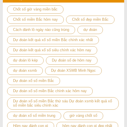
Chốt số giờ vàng miền bắc
Chốt số miền Bắc hôm nay
Chốt số đẹp miền Bắc
Cách đánh lô ngày nào cũng trúng
dự đoán
Dự đoán kết quả xổ số miền Bắc chính xác nhất
Dự đoán kết quả xổ số siêu chính xác hôm nay
dự đoán lô kép
Dự đoán số de hôm nay
dự đoán xsmb
Dự đoán XSMB Minh Ngọc
Dự đoán xổ số miền Bắc
Dự đoán xổ số miền Bắc chính xác hôm nay
Dự đoán xổ số miền Bắc thứ sáu Dự đoán xsmb kết quả xổ
số miền bắc siêu chính xác
dự đoán xổ số miền trung
giờ vàng chốt số
Hôm nay đánh con gì
hôm nay đánh con gì đẹp nhất