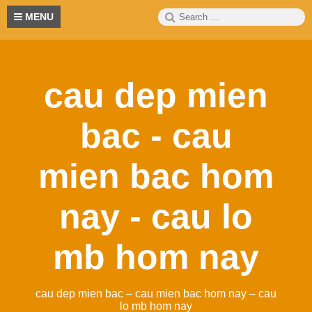
Skip
Search
S
MENU
to
for:
content
cau dep mien
bac - cau
mien bac hom
nay - cau lo
mb hom nay
cau dep mien bac – cau mien bac hom nay – cau
lo mb hom nay