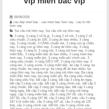
víp miền bắc víp
Posted
06/08/2026
06/08/2026
on:
Author:
cau dep mien bac - cau mien bac hom nay - cau lo mb
hom nay
Categories:
Soi cầu mb hôm nay
,
Soi cầu mb vip hôm nay
Tags:
3 càng
,
3 càng 2 số là gì
,
3 càng 2 số mb
,
3 càng 2 số
siêu chuẩn
,
3 càng ăn 100
,
3 càng ăn bao nhiêu
,
3 càng
cặp
,
3 càng chuẩn
,
3 CÀNG chuẩn net
,
3 càng con gì chiều
nay
,
3 càng con gì hôm nay
,
3 càng de hôm nay
,
3 càng
hôm nay
,
3 càng lô
,
3 cang mb
,
3 cang mb hom nay
,
3 càng
miền Bắc
,
3 càng miền bắc ăn bao nhiêu
,
3 cang mien bac
hom nay
,
3 càng miễn phí
,
3 càng miễn phí chính xác
,
3
càng siêu chuẩn
,
3 càng SIÊU VIP
,
3 càng víp hôm nay
,
3
càng win
,
3 càng xsmb
,
4 càng miền bắc
,
ăn cặp 3 càng
,
ba
càng chuẩn
,
ba càng con gì
,
ba càng đề ăn bao nhiêu
,
ba
càng hôm nay
,
ba càng mb
,
ba càng mb hôm nay
,
Ba càng
miền Bắc hôm nay
,
ba càng miễn phí
,
Ba càng siêu chuẩn
,
Ba càng siêu Víp
,
bắt cặp 3 càng
,
bắt cặp 3 càng ăn ngay
,
bắt cặp 3 càng cao cấp
,
bắt cặp 3 càng chính xác
,
bắt cặp 3
càng chuẩn
,
bắt cặp 3 càng giờ hoàng đạo
,
bắt cặp 3 càng
hàng ngày
,
bắt cặp 3 càng mb
,
bắt cặp 3 càng mb hàng
ngày
,
cặp 3 càng miền bắc
,
cầu 3 càng 247 00
,
cầu 3 càng
247 50
,
cầu 3 càng 247 99
,
cầu 3 càng 247 indo
,
cầu 3 càng
247 ô tô miền bắc
,
cầu 3 càng 247 uit
,
cầu 3 càng ab 125
thái
,
cầu 3 càng chính xác 100 64
,
cầu 3 càng chính xác
100 login
,
cầu 3 càng chính xác 100 trx
,
cầu 3 càng chính