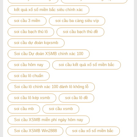
kết quả xổ số miền bắc siêu chính xác
soi cầu 3 miền
soi cầu ba càng siêu víp
soi cầu bạch thủ lô
soi cầu bạch thủ đề
soi cầu dự đoán kqxsmb
Soi cầu Dự đoán XSMB chính xác 100
soi cầu hôm nay
soi cầu kết quả xổ số miền bắc
soi cầu lô chuẩn
Soi cầu lô chính xác 100 đánh lô không lỗ
soi cầu lô kép xsmb
soi cầu lô đề
soi cầu mb
soi cầu xsmb
Soi cầu XSMB miễn phí ngày hôm nay
Soi cầu XSMB Win2888
soi cầu xổ số miền bắc