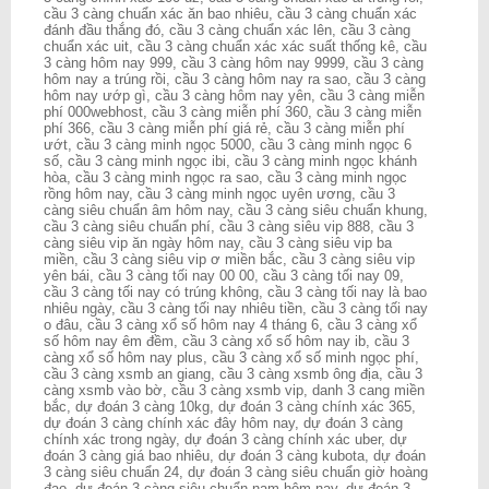
cầu 3 càng chuẩn xác ăn bao nhiêu
,
cầu 3 càng chuẩn xác
đánh đầu thắng đó
,
cầu 3 càng chuẩn xác lên
,
cầu 3 càng
chuẩn xác uit
,
cầu 3 càng chuẩn xác xác suất thống kê
,
cầu
3 càng hôm nay 999
,
cầu 3 càng hôm nay 9999
,
cầu 3 càng
hôm nay a trúng rồi
,
cầu 3 càng hôm nay ra sao
,
cầu 3 càng
hôm nay ướp gì
,
cầu 3 càng hôm nay yên
,
cầu 3 càng miễn
phí 000webhost
,
cầu 3 càng miễn phí 360
,
cầu 3 càng miễn
phí 366
,
cầu 3 càng miễn phí giá rẻ
,
cầu 3 càng miễn phí
ướt
,
cầu 3 càng minh ngọc 5000
,
cầu 3 càng minh ngọc 6
số
,
cầu 3 càng minh ngọc ibi
,
cầu 3 càng minh ngọc khánh
hòa
,
cầu 3 càng minh ngọc ra sao
,
cầu 3 càng minh ngọc
rồng hôm nay
,
cầu 3 càng minh ngọc uyên ương
,
cầu 3
càng siêu chuẩn âm hôm nay
,
cầu 3 càng siêu chuẩn khung
,
cầu 3 càng siêu chuẩn phí
,
cầu 3 càng siêu vip 888
,
cầu 3
càng siêu vip ăn ngày hôm nay
,
cầu 3 càng siêu vip ba
miền
,
cầu 3 càng siêu vip ơ miền bắc
,
cầu 3 càng siêu vip
yên bái
,
cầu 3 càng tối nay 00 00
,
cầu 3 càng tối nay 09
,
cầu 3 càng tối nay có trúng không
,
cầu 3 càng tối nay là bao
nhiêu ngày
,
cầu 3 càng tối nay nhiêu tiền
,
cầu 3 càng tối nay
o đâu
,
cầu 3 càng xổ số hôm nay 4 tháng 6
,
cầu 3 càng xổ
số hôm nay êm đềm
,
cầu 3 càng xổ số hôm nay ib
,
cầu 3
càng xổ số hôm nay plus
,
cầu 3 càng xổ số minh ngọc phí
,
cầu 3 càng xsmb an giang
,
cầu 3 càng xsmb ông địa
,
cầu 3
càng xsmb vào bờ
,
cầu 3 càng xsmb vip
,
danh 3 cang miền
bắc
,
dự đoán 3 càng 10kg
,
dự đoán 3 càng chính xác 365
,
dự đoán 3 càng chính xác đây hôm nay
,
dự đoán 3 càng
chính xác trong ngày
,
dự đoán 3 càng chính xác uber
,
dự
đoán 3 càng giá bao nhiêu
,
dự đoán 3 càng kubota
,
dự đoán
3 càng siêu chuẩn 24
,
dự đoán 3 càng siêu chuẩn giờ hoàng
đạo
,
dự đoán 3 càng siêu chuẩn nam hôm nay
,
dự đoán 3