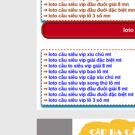
⇒
loto cầu siêu vip đầu đuôi giải 8 mn
⇒
loto cầu siêu vip đầu đuôi đặc biệt mn
⇒
loto cầu siêu vip lô 3 số mn
loto
⇒
loto cầu siêu vip xỉu chủ mt
⇒
loto cầu siêu vip giải đặc biệt mt
⇒
loto cầu to siêu vip giải 8 mt
⇒
loto cầu siêu vip bao lô mt
⇒
loto cầu siêu vip cặp xỉu chủ mt
⇒
loto cầu siêu vip song thủ lô mt
⇒
loto cầu siêu vip đầu đuôi giải 8 mt
⇒
loto cầu siêu vip đầu đuôi đặc biệt mt
⇒
loto cầu siêu vip lô 3 số mt