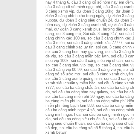
nay 4 tháng 6
,
cầu 3 càng xổ số hôm nay êm đềm
cầu 3 càng xổ số minh ngọc phí
,
cầu 3 càng xsmb 
3 càng xsmb vip
,
dự đoán 3 càng 10kg
,
dự đoán 3
đoán 3 càng chính xác trong ngày
,
dự đoán 3 càng
kubota
,
dự đoán 3 càng siêu chuẩn 24
,
dự đoán 3 
hôm nay
,
dự đoán 3 càng xsmb 56
,
dự đoán 3 càn
mai
,
dự đoán 3 càng xsmb plus
,
hướng dẫn soi cầ
cang
,
soi 3 cang mb
,
Soi cầu 3 càng 247
,
soi cầu 
càng chính xác 100 en
,
soi cầu 3 càng chính xác 1
xác 3 miền
,
soi cầu 3 càng chính xác 77777
,
soi c
cau 3 cang chinh xac uy tin
,
soi cau 3 cang chinh 
soi cau 3 cang hom nay gia vang
,
soi cầu 3 càng 
de vip
,
soi cầu 3 càng miền bắc iwin
,
soi cầu 3 cà
sieu vip 100k
,
soi cầu 3 càng siêu vip chuẩn
,
soi 
soi cau 3 cang sieu vip itop
,
soi cau 3 cang sieu vi
cầu 3 càng vip 00 99
,
soi cầu 3 càng vip yo
,
soi c
càng xổ số ước mơ
,
soi cầu 3 càng xsmb chuyên 
soi cầu 3 càng xsmb quảng ninh
,
soi cau 3 cang x
xsmb siêu chuẩn y miền bắc
,
soi cầu 3 càng xsmb
7777
,
soi cầu ba càng chắc ăn
,
soi cầu ba càng ch
dn
,
soi cầu ba càng hôm nay galaxy
,
soi cầu ba c
soi cầu ba càng miễn phí 30 ngày
,
soi cầu ba càng
ba càng miễn phí in
,
soi cầu ba càng miễn phí kiến
miễn phí rồng bạch kim 888
,
soi cầu ba càng miễn 
cầu ba càng minh ngọc 4 số
,
soi cầu ba càng min
càng minh ngọc hòa
,
soi cầu ba càng minh ngọc in
địa
,
soi cầu ba càng siêu chuẩn lâu
,
soi cầu ba cà
càng siêu chuẩn thuận
,
soi cầu ba càng siêu chuẩ
số đẹp
,
soi cầu ba càng xổ số 5 tháng 4
,
soi cầu b
xsmb betwin