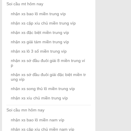
Soi cầu mt hôm nay
nhận xs bao lô miền trung víp
nhận xs cặp xíu chủ miền trung víp
nhận xs đặc biệt miền trung víp
nhận xs giải tám miền trung víp
nhận xs lô 3 số miền trung víp
nhận xs sớ đầu đuôi giải 8 miền trung ví
p
nhận xs sớ đầu đuôi giải đặc biệt miền tr
ung víp
nhận xs song thủ lô miền trung víp
nhận xs xíu chủ miền trung víp
Soi cầu mn hôm nay
nhận xs bao lô miền nam víp
nhận xs cặp xíu chủ miền nam víp