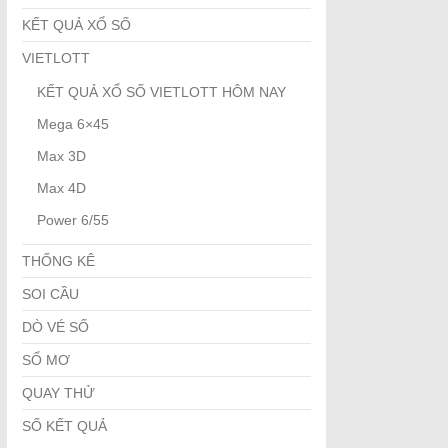
KẾT QUẢ XỔ SỐ
VIETLOTT
KẾT QUẢ XỔ SỐ VIETLOTT HÔM NAY
Mega 6×45
Max 3D
Max 4D
Power 6/55
THỐNG KÊ
SOI CẦU
DÒ VÉ SỐ
SỔ MƠ
QUAY THỬ
SỐ KẾT QUẢ