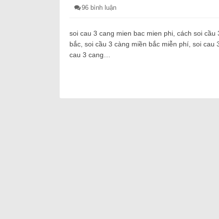
96 bình luận
ở
nhận
xs
cặp
soi cau 3 cang mien bac mien phi, cách soi cầu
3
bắc, soi cầu 3 càng miền bắc miễn phí, soi cau 
càng
víp
cau 3 cang…
miền
bắc
víp