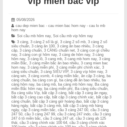
víp miền bắc víp
Posted
05/08/2026
05/08/2026
on:
Author:
cau dep mien bac - cau mien bac hom nay - cau lo mb
hom nay
Categories:
Soi cầu mb hôm nay
,
Soi cầu mb vip hôm nay
Tags:
3 càng
,
3 càng 2 số là gì
,
3 càng 2 số mb
,
3 càng 2 số
siêu chuẩn
,
3 càng ăn 100
,
3 càng ăn bao nhiêu
,
3 càng
cặp
,
3 càng chuẩn
,
3 CÀNG chuẩn net
,
3 càng con gì chiều
nay
,
3 càng con gì hôm nay
,
3 càng de hôm nay
,
3 càng
hôm nay
,
3 càng lô
,
3 cang mb
,
3 cang mb hom nay
,
3 càng
miền Bắc
,
3 càng miền bắc ăn bao nhiêu
,
3 cang mien bac
hom nay
,
3 càng miễn phí
,
3 càng miễn phí chính xác
,
3
càng siêu chuẩn
,
3 càng SIÊU VIP
,
3 càng víp hôm nay
,
3
càng win
,
3 càng xsmb
,
4 càng miền bắc
,
ăn cặp 3 càng
,
ba
càng chuẩn
,
ba càng con gì
,
ba càng đề ăn bao nhiêu
,
ba
càng hôm nay
,
ba càng mb
,
ba càng mb hôm nay
,
Ba càng
miền Bắc hôm nay
,
ba càng miễn phí
,
Ba càng siêu chuẩn
,
Ba càng siêu Víp
,
bắt cặp 3 càng
,
bắt cặp 3 càng ăn ngay
,
bắt cặp 3 càng cao cấp
,
bắt cặp 3 càng chính xác
,
bắt cặp 3
càng chuẩn
,
bắt cặp 3 càng giờ hoàng đạo
,
bắt cặp 3 càng
hàng ngày
,
bắt cặp 3 càng mb
,
bắt cặp 3 càng mb hàng
ngày
,
cặp 3 càng miền bắc
,
cầu 3 càng 247 00
,
cầu 3 càng
247 50
,
cầu 3 càng 247 99
,
cầu 3 càng 247 indo
,
cầu 3 càng
247 ô tô miền bắc
,
cầu 3 càng 247 uit
,
cầu 3 càng ab 125
thái
,
cầu 3 càng chính xác 100 64
,
cầu 3 càng chính xác
100 login
,
cầu 3 càng chính xác 100 trx
,
cầu 3 càng chính