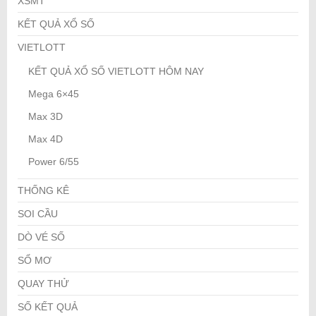
XSMT
KẾT QUẢ XỔ SỐ
VIETLOTT
KẾT QUẢ XỔ SỐ VIETLOTT HÔM NAY
Mega 6×45
Max 3D
Max 4D
Power 6/55
THỐNG KÊ
SOI CẦU
DÒ VÉ SỐ
SỔ MƠ
QUAY THỬ
SỐ KẾT QUẢ