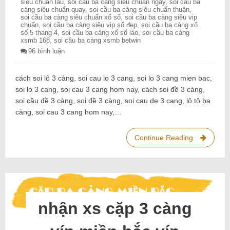
siêu chuẩn lâu
,
soi cầu ba càng siêu chuẩn ngày
,
soi cầu ba
càng siêu chuẩn quay
,
soi cầu ba càng siêu chuẩn thuận
,
soi cầu ba càng siêu chuẩn xổ số
,
soi cầu ba càng siêu vip
chuẩn
,
soi cầu ba càng siêu vip số đẹp
,
soi cầu ba càng xổ
số 5 tháng 4
,
soi cầu ba càng xổ số lào
,
soi cầu ba càng
xsmb 168
,
soi cầu ba càng xsmb betwin
96 bình luận
ở
nhận
xs
ba
cách soi lô 3 càng, soi cau lo 3 cang, soi lo 3 cang mien bac,
càng
soi lo 3 cang, soi cau 3 cang hom nay, cách soi đề 3 càng,
víp
miền
soi cầu đề 3 càng, soi đề 3 càng, soi cau de 3 cang, lô tô ba
bắc
càng, soi cau 3 cang hom nay,…
víp
Continue Reading
nhận
xs
ba
càng
víp
miền
nhận xs cặp 3 càng
bắc
víp