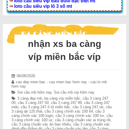
⇒
loto cầu siêu vip đầu đuôi đặc biệt mt
⇒
loto cầu siêu vip lô 3 số mt
nhận xs ba càng
víp miền bắc víp
Posted
06/08/2026
06/08/2026
on:
Author:
cau dep mien bac - cau mien bac hom nay - cau lo mb
hom nay
Categories:
Soi cầu mb hôm nay
,
Soi cầu mb vip hôm nay
Tags:
3 càng đẹp mb
,
ba càng víp miền bắc
,
cầu 3 càng 247
00
,
cầu 3 càng 247 50
,
cầu 3 càng 247 99
,
cầu 3 càng 247
indo
,
cầu 3 càng 247 ô tô miền bắc
,
cầu 3 càng 247 uit
,
cầu
3 càng ab 125 thái
,
cầu 3 càng chính xác 100 64
,
cầu 3
càng chính xác 100 login
,
cầu 3 càng chính xác 100 trx
,
cầu
3 càng chính xác 100 uz
,
cầu 3 càng chuẩn xác ai trúng rồi
,
cầu 3 càng chuẩn xác ăn bao nhiêu
,
cầu 3 càng chuẩn xác
đánh đầu thắng đó
,
cầu 3 càng chuẩn xác lên
,
cầu 3 càng