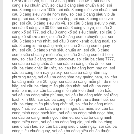
CÀNG lô de vip
,
soi cầu 3 càng miền bắc iwin
,
soi cầu 3
càng siêu chuẩn 247
,
soi cầu 3 càng siêu chuẩn 6 số
,
soi
cau 3 càng sieu vip 100k
,
soi cầu 3 càng siêu vip chuẩn
,
soi
cau 3 cang sieu vip de hom nay
,
soi cau 3 cang sieu vip đa
nang
,
soi cau 3 cang sieu vip itop
,
soi cau 3 cang sieu vip
pro
,
soi cầu 3 càng sieu vip về
,
soi cầu 3 càng sieu vip yên
,
soi cầu 3 càng vip 00 99
,
soi cầu 3 càng vip yo
,
soi cầu 3
càng xổ số 777
,
soi cầu 3 càng xổ số siêu chuẩn
,
soi cầu 3
càng xổ số ước mơ
,
soi cầu 3 càng xsmb chuyên gia
,
soi
cầu 3 càng xsmb nhất
,
soi cầu 3 càng xsmb quảng ngãi
,
soi
cầu 3 càng xsmb quảng ninh
,
soi cau 3 cang xsmb quay
thu
,
soi cầu 3 càng xsmb siêu chuẩn an
,
soi cầu 3 càng
xsmb siêu chuẩn y miền bắc
,
soi cầu 3 càng xsmb tt hôm
nay
,
soi cầu 3 càng xsmb uptodown
,
soi cầu ba càng 7777
,
soi cầu ba càng chắc ăn
,
soi cầu ba càng chắc ăn lô
,
soi
cầu ba càng chắc ăn ướt
,
soi cau ba càng hom nay dn
,
soi
cầu ba càng hôm nay galaxy
,
soi cầu ba càng hôm nay
phương trang
,
soi cầu ba càng hôm nay quảng nam
,
soi cầu
ba càng miễn phí 30 ngày
,
soi cầu ba càng miễn phí de miền
bắc
,
soi cầu ba càng miễn phí đẹp nhất
,
soi cầu ba càng
miễn phí in
,
soi cầu ba càng miễn phí kiến thiết miền bắc
,
soi cầu ba càng miễn phí nay
,
soi cầu ba càng miễn phí rồng
bạch kim 888
,
soi cầu ba càng miễn phí thừa thiên huế
,
soi
cầu ba càng miễn phí vàng chốt số
,
soi cầu ba càng minh
ngọc 4 số
,
soi cầu ba càng minh ngọc ba miền
,
soi cầu ba
càng minh ngọc bạch kim
,
soi cầu ba càng minh ngọc hòa
,
soi cầu ba càng minh ngọc internet
,
soi cầu ba càng minh
ngọc miền nam
,
soi cầu ba càng ông địa
,
soi cầu ba càng
siêu chuẩn lâu
,
soi cầu ba càng siêu chuẩn ngày
,
soi cầu ba
càng siêu chuẩn quay
,
soi cầu ba càng siêu chuẩn thuận
,