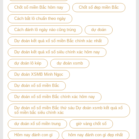
Chốt số miền Bắc hôm nay
Chốt số đẹp miền Bắc
Cách bắt lô chuẩn theo ngày
Cách đánh lô ngày nào cũng trúng
dự đoán
Dự đoán kết quả xổ số miền Bắc chính xác nhất
Dự đoán kết quả xổ số siêu chính xác hôm nay
dự đoán lô kép
dự đoán xsmb
Dự đoán XSMB Minh Ngọc
Dự đoán xổ số miền Bắc
Dự đoán xổ số miền Bắc chính xác hôm nay
Dự đoán xổ số miền Bắc thứ sáu Dự đoán xsmb kết quả xổ
số miền bắc siêu chính xác
dự đoán xổ số miền trung
giờ vàng chốt số
Hôm nay đánh con gì
hôm nay đánh con gì đẹp nhất