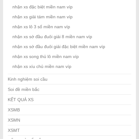
nhận xs đặc biệt miền nam víp
nhận xs giải tám miền nam víp
nhận xs lô 3 số miền nam víp
nhận xs sớ đầu đuôi giải 8 miền nam víp
nhận xs sớ đầu đuôi giải đặc biệt miền nam víp
nhận xs song thủ lô miền nam víp
nhận xs xíu chủ miền nam víp
Kinh nghiệm soi cầu
Soi đề miền bắc
KẾT QUẢ XS
XSMB
XSMN
XSMT