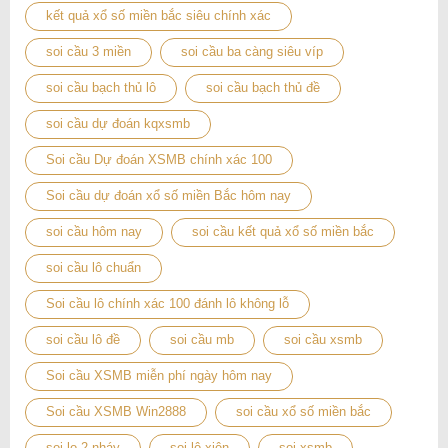
kết quả xổ số miền bắc siêu chính xác
soi cầu 3 miền
soi cầu ba càng siêu víp
soi cầu bạch thủ lô
soi cầu bạch thủ đề
soi cầu dự đoán kqxsmb
Soi cầu Dự đoán XSMB chính xác 100
Soi cầu dự đoán xổ số miền Bắc hôm nay
soi cầu hôm nay
soi cầu kết quả xổ số miền bắc
soi cầu lô chuẩn
Soi cầu lô chính xác 100 đánh lô không lỗ
soi cầu lô đề
soi cầu mb
soi cầu xsmb
Soi cầu XSMB miễn phí ngày hôm nay
Soi cầu XSMB Win2888
soi cầu xổ số miền bắc
soi lo 2 nháy
soi lô xiên
soi xsmb