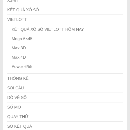
XSMT
KẾT QUẢ XỔ SỐ
VIETLOTT
KẾT QUẢ XỔ SỐ VIETLOTT HÔM NAY
Mega 6×45
Max 3D
Max 4D
Power 6/55
THỐNG KÊ
SOI CẦU
DÒ VÉ SỐ
SỔ MƠ
QUAY THỬ
SỐ KẾT QUẢ