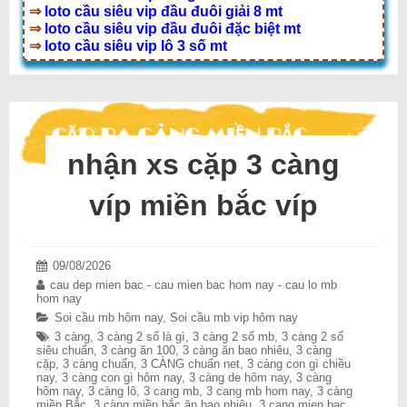
⇒
loto cầu siêu vip đầu đuôi giải 8 mt
⇒
loto cầu siêu vip đầu đuôi đặc biệt mt
⇒
loto cầu siêu vip lô 3 số mt
nhận xs cặp 3 càng
víp miền bắc víp
Posted
09/08/2026
09/08/2026
on:
Author:
cau dep mien bac - cau mien bac hom nay - cau lo mb
hom nay
Categories:
Soi cầu mb hôm nay
,
Soi cầu mb vip hôm nay
Tags:
3 càng
,
3 càng 2 số là gì
,
3 càng 2 số mb
,
3 càng 2 số
siêu chuẩn
,
3 càng ăn 100
,
3 càng ăn bao nhiêu
,
3 càng
cặp
,
3 càng chuẩn
,
3 CÀNG chuẩn net
,
3 càng con gì chiều
nay
,
3 càng con gì hôm nay
,
3 càng de hôm nay
,
3 càng
hôm nay
,
3 càng lô
,
3 cang mb
,
3 cang mb hom nay
,
3 càng
miền Bắc
,
3 càng miền bắc ăn bao nhiêu
,
3 cang mien bac