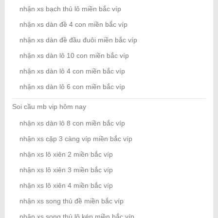
nhận xs bạch thủ lô miền bắc víp
nhận xs dàn đề 4 con miền bắc víp
nhận xs dàn đề đầu đuôi miền bắc víp
nhận xs dàn lô 10 con miền bắc víp
nhận xs dàn lô 4 con miền bắc víp
nhận xs dàn lô 6 con miền bắc víp
Soi cầu mb vip hôm nay
nhận xs dàn lô 8 con miền bắc víp
nhận xs cặp 3 càng víp miền bắc víp
nhận xs lô xiên 2 miền bắc víp
nhận xs lô xiên 3 miền bắc víp
nhận xs lô xiên 4 miền bắc víp
nhận xs song thủ đề miền bắc víp
nhận xs song thủ lô kép miền bắc víp