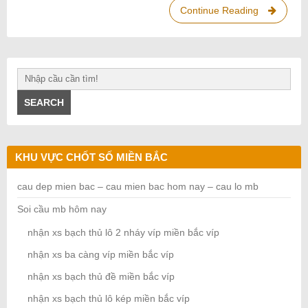
Continue Reading
nhận
xs
ba
càng
víp
miền
bắc
SEARCH
víp
KHU VỰC CHỐT SỐ MIỀN BẮC
cau dep mien bac – cau mien bac hom nay – cau lo mb
Soi cầu mb hôm nay
nhận xs bạch thủ lô 2 nháy víp miền bắc víp
nhận xs ba càng víp miền bắc víp
nhận xs bạch thủ đề miền bắc víp
nhận xs bạch thủ lô kép miền bắc víp