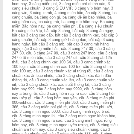
hom nay
,
3 càng miễn phí
,
3 càng miễn phí chính xác
,
3
càng siêu chuẩn
,
3 càng SIÊU VIP
,
3 càng víp hôm nay
,
3
càng win
,
3 càng xsmb
,
4 càng miền bắc
,
ăn cặp 3 càng
,
ba
càng chuẩn
,
ba càng con gì
,
ba càng đề ăn bao nhiêu
,
ba
càng hôm nay
,
ba càng mb
,
ba càng mb hôm nay
,
Ba càng
miền Bắc hôm nay
,
ba càng miễn phí
,
Ba càng siêu chuẩn
,
Ba càng siêu Víp
,
bắt cặp 3 càng
,
bắt cặp 3 càng ăn ngay
,
bắt cặp 3 càng cao cấp
,
bắt cặp 3 càng chính xác
,
bắt cặp 3
càng chuẩn
,
bắt cặp 3 càng giờ hoàng đạo
,
bắt cặp 3 càng
hàng ngày
,
bắt cặp 3 càng mb
,
bắt cặp 3 càng mb hàng
ngày
,
cặp 3 càng miền bắc
,
cầu 3 càng 247 00
,
cầu 3 càng
247 50
,
cầu 3 càng 247 99
,
cầu 3 càng 247 indo
,
cầu 3 càng
247 ô tô miền bắc
,
cầu 3 càng 247 uit
,
cầu 3 càng ab 125
thái
,
cầu 3 càng chính xác 100 64
,
cầu 3 càng chính xác
100 login
,
cầu 3 càng chính xác 100 trx
,
cầu 3 càng chính
xác 100 uz
,
cầu 3 càng chuẩn xác ai trúng rồi
,
cầu 3 càng
chuẩn xác ăn bao nhiêu
,
cầu 3 càng chuẩn xác đánh đầu
thắng đó
,
cầu 3 càng chuẩn xác lên
,
cầu 3 càng chuẩn xác
uit
,
cầu 3 càng chuẩn xác xác suất thống kê
,
cầu 3 càng
hôm nay 999
,
cầu 3 càng hôm nay 9999
,
cầu 3 càng hôm
nay a trúng rồi
,
cầu 3 càng hôm nay ra sao
,
cầu 3 càng hôm
nay ướp gì
,
cầu 3 càng hôm nay yên
,
cầu 3 càng miễn phí
000webhost
,
cầu 3 càng miễn phí 360
,
cầu 3 càng miễn phí
366
,
cầu 3 càng miễn phí giá rẻ
,
cầu 3 càng miễn phí ướt
,
cầu 3 càng minh ngọc 5000
,
cầu 3 càng minh ngọc 6 số
,
cầu 3 càng minh ngọc ibi
,
cầu 3 càng minh ngọc khánh hòa
,
cầu 3 càng minh ngọc ra sao
,
cầu 3 càng minh ngọc rồng
hôm nay
,
cầu 3 càng minh ngọc uyên ương
,
cầu 3 càng siêu
chuẩn âm hôm nay
,
cầu 3 càng siêu chuẩn khung
,
cầu 3
càng siêu chuẩn phí
,
cầu 3 càng siêu vip 888
,
cầu 3 càng