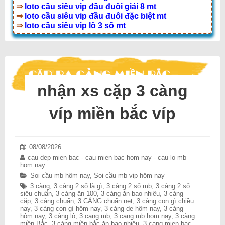
⇒
loto cầu siêu vip đầu đuôi giải 8 mt
⇒
loto cầu siêu vip đầu đuôi đặc biệt mt
⇒
loto cầu siêu vip lô 3 số mt
nhận xs cặp 3 càng
víp miền bắc víp
Posted
08/08/2026
08/08/2026
on:
Author:
cau dep mien bac - cau mien bac hom nay - cau lo mb
hom nay
Categories:
Soi cầu mb hôm nay
,
Soi cầu mb vip hôm nay
Tags:
3 càng
,
3 càng 2 số là gì
,
3 càng 2 số mb
,
3 càng 2 số
siêu chuẩn
,
3 càng ăn 100
,
3 càng ăn bao nhiêu
,
3 càng
cặp
,
3 càng chuẩn
,
3 CÀNG chuẩn net
,
3 càng con gì chiều
nay
,
3 càng con gì hôm nay
,
3 càng de hôm nay
,
3 càng
hôm nay
,
3 càng lô
,
3 cang mb
,
3 cang mb hom nay
,
3 càng
miền Bắc
,
3 càng miền bắc ăn bao nhiêu
,
3 cang mien bac