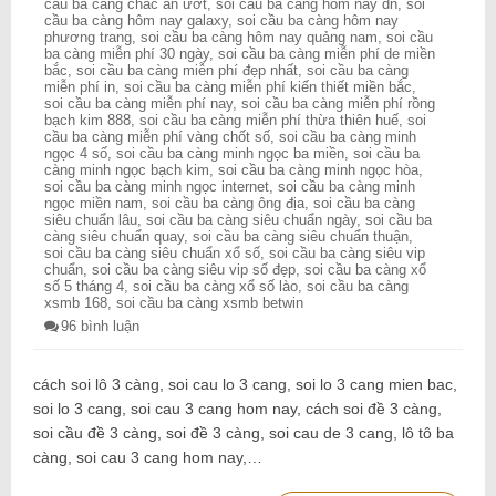
cầu ba càng chắc ăn ướt
,
soi cau ba càng hom nay dn
,
soi
cầu ba càng hôm nay galaxy
,
soi cầu ba càng hôm nay
phương trang
,
soi cầu ba càng hôm nay quảng nam
,
soi cầu
ba càng miễn phí 30 ngày
,
soi cầu ba càng miễn phí de miền
bắc
,
soi cầu ba càng miễn phí đẹp nhất
,
soi cầu ba càng
miễn phí in
,
soi cầu ba càng miễn phí kiến thiết miền bắc
,
soi cầu ba càng miễn phí nay
,
soi cầu ba càng miễn phí rồng
bạch kim 888
,
soi cầu ba càng miễn phí thừa thiên huế
,
soi
cầu ba càng miễn phí vàng chốt số
,
soi cầu ba càng minh
ngọc 4 số
,
soi cầu ba càng minh ngọc ba miền
,
soi cầu ba
càng minh ngọc bạch kim
,
soi cầu ba càng minh ngọc hòa
,
soi cầu ba càng minh ngọc internet
,
soi cầu ba càng minh
ngọc miền nam
,
soi cầu ba càng ông địa
,
soi cầu ba càng
siêu chuẩn lâu
,
soi cầu ba càng siêu chuẩn ngày
,
soi cầu ba
càng siêu chuẩn quay
,
soi cầu ba càng siêu chuẩn thuận
,
soi cầu ba càng siêu chuẩn xổ số
,
soi cầu ba càng siêu vip
chuẩn
,
soi cầu ba càng siêu vip số đẹp
,
soi cầu ba càng xổ
số 5 tháng 4
,
soi cầu ba càng xổ số lào
,
soi cầu ba càng
xsmb 168
,
soi cầu ba càng xsmb betwin
96 bình luận
ở
nhận
xs
ba
cách soi lô 3 càng, soi cau lo 3 cang, soi lo 3 cang mien bac,
càng
soi lo 3 cang, soi cau 3 cang hom nay, cách soi đề 3 càng,
víp
miền
soi cầu đề 3 càng, soi đề 3 càng, soi cau de 3 cang, lô tô ba
bắc
càng, soi cau 3 cang hom nay,…
víp