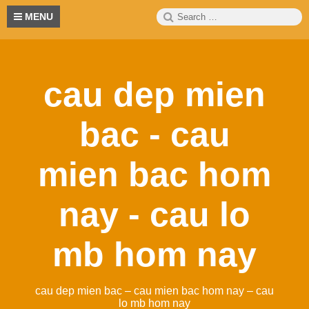
Skip
Search
S
MENU
to
for:
content
cau dep mien
bac - cau
mien bac hom
nay - cau lo
mb hom nay
cau dep mien bac – cau mien bac hom nay – cau
lo mb hom nay