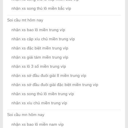
nhận xs song thủ lô miền bắc víp
Soi cầu mt hôm nay
nhận xs bao lô miền trung víp
nhận xs cặp xíu chủ miền trung víp
nhận xs đặc biệt miền trung víp
nhận xs giải tám miền trung víp
nhận xs lô 3 số miền trung víp
nhận xs sớ đầu đuôi giải 8 miền trung víp
nhận xs sớ đầu đuôi giải đặc biệt miền trung víp
nhận xs song thủ lô miền trung víp
nhận xs xíu chủ miền trung víp
Soi cầu mn hôm nay
nhận xs bao lô miền nam víp