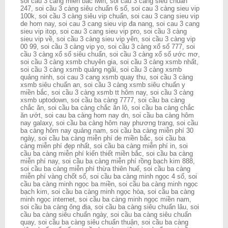
soi cầu 3 càng miền bắc iwin
,
soi cầu 3 càng siêu chuẩn
247
,
soi cầu 3 càng siêu chuẩn 6 số
,
soi cau 3 càng sieu vip
100k
,
soi cầu 3 càng siêu vip chuẩn
,
soi cau 3 cang sieu vip
de hom nay
,
soi cau 3 cang sieu vip đa nang
,
soi cau 3 cang
sieu vip itop
,
soi cau 3 cang sieu vip pro
,
soi cầu 3 càng
sieu vip về
,
soi cầu 3 càng sieu vip yên
,
soi cầu 3 càng vip
00 99
,
soi cầu 3 càng vip yo
,
soi cầu 3 càng xổ số 777
,
soi
cầu 3 càng xổ số siêu chuẩn
,
soi cầu 3 càng xổ số ước mơ
,
soi cầu 3 càng xsmb chuyên gia
,
soi cầu 3 càng xsmb nhất
,
soi cầu 3 càng xsmb quảng ngãi
,
soi cầu 3 càng xsmb
quảng ninh
,
soi cau 3 cang xsmb quay thu
,
soi cầu 3 càng
xsmb siêu chuẩn an
,
soi cầu 3 càng xsmb siêu chuẩn y
miền bắc
,
soi cầu 3 càng xsmb tt hôm nay
,
soi cầu 3 càng
xsmb uptodown
,
soi cầu ba càng 7777
,
soi cầu ba càng
chắc ăn
,
soi cầu ba càng chắc ăn lô
,
soi cầu ba càng chắc
ăn ướt
,
soi cau ba càng hom nay dn
,
soi cầu ba càng hôm
nay galaxy
,
soi cầu ba càng hôm nay phương trang
,
soi cầu
ba càng hôm nay quảng nam
,
soi cầu ba càng miễn phí 30
ngày
,
soi cầu ba càng miễn phí de miền bắc
,
soi cầu ba
càng miễn phí đẹp nhất
,
soi cầu ba càng miễn phí in
,
soi
cầu ba càng miễn phí kiến thiết miền bắc
,
soi cầu ba càng
miễn phí nay
,
soi cầu ba càng miễn phí rồng bạch kim 888
,
soi cầu ba càng miễn phí thừa thiên huế
,
soi cầu ba càng
miễn phí vàng chốt số
,
soi cầu ba càng minh ngọc 4 số
,
soi
cầu ba càng minh ngọc ba miền
,
soi cầu ba càng minh ngọc
bạch kim
,
soi cầu ba càng minh ngọc hòa
,
soi cầu ba càng
minh ngọc internet
,
soi cầu ba càng minh ngọc miền nam
,
soi cầu ba càng ông địa
,
soi cầu ba càng siêu chuẩn lâu
,
soi
cầu ba càng siêu chuẩn ngày
,
soi cầu ba càng siêu chuẩn
quay
,
soi cầu ba càng siêu chuẩn thuận
,
soi cầu ba càng