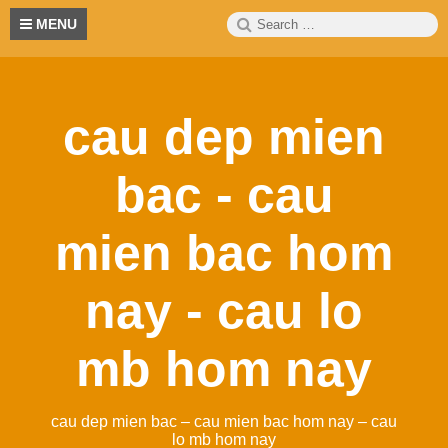
Skip
Search
S
MENU
to
for:
content
cau dep mien
bac - cau
mien bac hom
nay - cau lo
mb hom nay
cau dep mien bac – cau mien bac hom nay – cau
lo mb hom nay