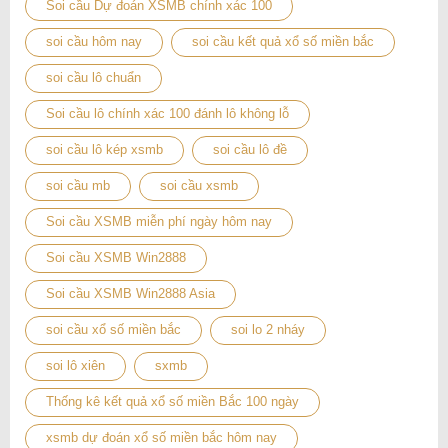
Soi cầu Dự đoán XSMB chính xác 100
soi cầu hôm nay
soi cầu kết quả xổ số miền bắc
soi cầu lô chuẩn
Soi cầu lô chính xác 100 đánh lô không lỗ
soi cầu lô kép xsmb
soi cầu lô đề
soi cầu mb
soi cầu xsmb
Soi cầu XSMB miễn phí ngày hôm nay
Soi cầu XSMB Win2888
Soi cầu XSMB Win2888 Asia
soi cầu xổ số miền bắc
soi lo 2 nháy
soi lô xiên
sxmb
Thống kê kết quả xổ số miền Bắc 100 ngày
xsmb dự đoán xổ số miền bắc hôm nay