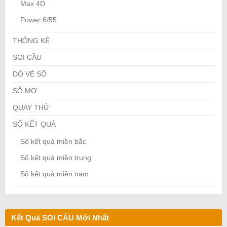
Max 4D
Power 6/55
THỐNG KÊ
SOI CẦU
DÒ VÉ SỐ
SỔ MƠ
QUAY THỬ
SỐ KẾT QUẢ
Số kết quả miền bắc
Số kết quả miền trung
Số kết quả miền nam
Kết Quả SOI CẦU Mới Nhất