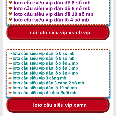
❤
loto cầu siêu vip dàn đề 6 số mb
❤
loto cầu siêu vip dàn đề 8 số mb
❤
loto cầu siêu vip dàn đề 10 số mb
❤
loto cầu siêu vip dàn lô 4 số mb
soi loto siêu vip xsmb víp
⇒
loto cầu siêu vip dàn lô 6 số mb
⇒
loto cầu siêu vip dàn lô 8 số mb
⇒
loto cầu siêu vip dàn lô xiên 2 mb
⇒
loto cầu siêu vip dàn lô xiên 3 mb
⇒
loto cầu siêu vip dàn lô xiên 4 mb
⇒
loto cầu siêu vip 3 càng mb
⇒
loto cầu siêu vip dàn 3 càng 2 số mb
⇒
loto cầu siêu vip dàn lô 10 số mb
⇒
loto cầu siêu vip đề đầu đuôi mb
loto cầu siêu vip xsmn