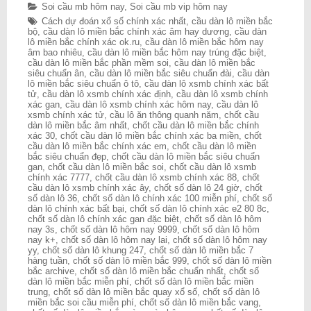
Categories:
Soi cầu mb hôm nay
,
Soi cầu mb vip hôm nay
Tags:
Cách dự đoán xổ số chính xác nhất
,
cầu dàn lô miền bắc
bộ
,
cầu dàn lô miền bắc chính xác âm hay dương
,
cầu dàn
lô miền bắc chính xác ok.ru
,
cầu dàn lô miền bắc hôm nay
âm bao nhiêu
,
cầu dàn lô miền bắc hôm nay trúng đặc biệt
,
cầu dàn lô miền bắc phần mềm soi
,
cầu dàn lô miền bắc
siêu chuẩn ân
,
cầu dàn lô miền bắc siêu chuẩn đài
,
cầu dàn
lô miền bắc siêu chuẩn ô tô
,
cầu dàn lô xsmb chính xác bất
tử
,
cầu dàn lô xsmb chính xác định
,
cầu dàn lô xsmb chính
xác gan
,
cầu dàn lô xsmb chính xác hôm nay
,
cầu dàn lô
xsmb chính xác tử
,
cầu lô ăn thông quanh năm
,
chốt cầu
dàn lô miền bắc âm nhất
,
chốt cầu dàn lô miền bắc chính
xác 30
,
chốt cầu dàn lô miền bắc chính xác ba miền
,
chốt
cầu dàn lô miền bắc chính xác em
,
chốt cầu dàn lô miền
bắc siêu chuẩn đẹp
,
chốt cầu dàn lô miền bắc siêu chuẩn
gan
,
chốt cầu dàn lô miền bắc soi
,
chốt cầu dàn lô xsmb
chính xác 7777
,
chốt cầu dàn lô xsmb chính xác 88
,
chốt
cầu dàn lô xsmb chính xác ây
,
chốt số dàn lô 24 giờ
,
chốt
số dàn lô 36
,
chốt số dàn lô chính xác 100 miễn phí
,
chốt số
dàn lô chính xác bất bại
,
chốt số dàn lô chính xác e2 80 8c
,
chốt số dàn lô chính xác gan đặc biệt
,
chốt số dàn lô hôm
nay 3s
,
chốt số dàn lô hôm nay 9999
,
chốt số dàn lô hôm
nay k+
,
chốt số dàn lô hôm nay lai
,
chốt số dàn lô hôm nay
yy
,
chốt số dàn lô khung 247
,
chốt số dàn lô miền bắc 7
hàng tuần
,
chốt số dàn lô miền bắc 999
,
chốt số dàn lô miền
bắc archive
,
chốt số dàn lô miền bắc chuẩn nhất
,
chốt số
dàn lô miền bắc miễn phí
,
chốt số dàn lô miền bắc miền
trung
,
chốt số dàn lô miền bắc quay xổ số
,
chốt số dàn lô
miền bắc soi cầu miễn phí
,
chốt số dàn lô miền bắc vang
,