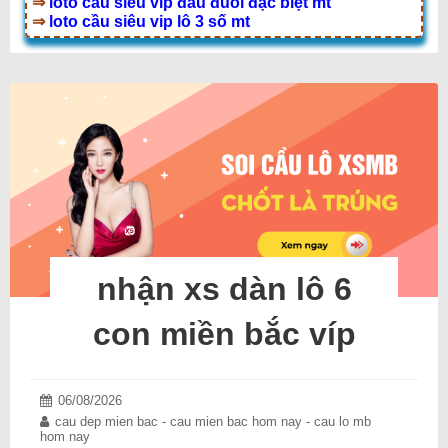
⇒
loto cầu siêu vip đầu đuôi đặc biệt mt
⇒
loto cầu siêu vip lô 3 số mt
nhận xs dàn lô 6
con miền bắc víp
Posted
06/08/2026
06/08/2026
on:
Author:
cau dep mien bac - cau mien bac hom nay - cau lo mb
hom nay