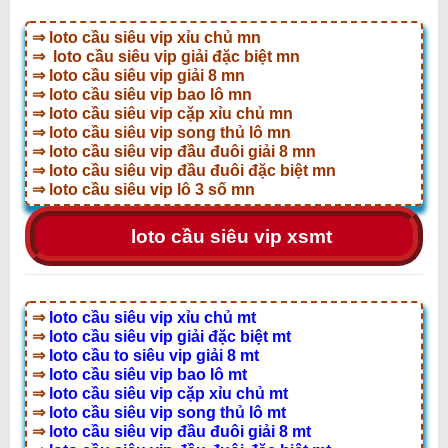
⇒
loto cầu siêu vip xỉu chủ mn
⇒
loto cầu siêu vip giải đặc biệt mn
⇒
loto cầu siêu vip giải 8 mn
⇒
loto cầu siêu vip bao lô mn
⇒
loto cầu siêu vip cặp xỉu chủ mn
⇒
loto cầu siêu vip song thủ lô mn
⇒
loto cầu siêu vip đầu đuôi giải 8 mn
⇒
loto cầu siêu vip đầu đuôi đặc biệt mn
⇒
loto cầu siêu vip lô 3 số mn
loto cầu siêu vip xsmt
⇒
loto cầu siêu vip xỉu chủ mt
⇒
loto cầu siêu vip giải đặc biệt mt
⇒
loto cầu to siêu vip giải 8 mt
⇒
loto cầu siêu vip bao lô mt
⇒
loto cầu siêu vip cặp xỉu chủ mt
⇒
loto cầu siêu vip song thủ lô mt
⇒
loto cầu siêu vip đầu đuôi giải 8 mt