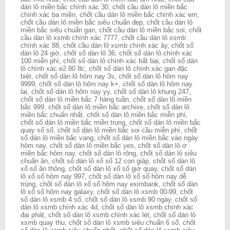
dàn lô miền bắc chính xác 30
,
chốt cầu dàn lô miền bắc
chính xác ba miền
,
chốt cầu dàn lô miền bắc chính xác em
,
chốt cầu dàn lô miền bắc siêu chuẩn đẹp
,
chốt cầu dàn lô
miền bắc siêu chuẩn gan
,
chốt cầu dàn lô miền bắc soi
,
chốt
cầu dàn lô xsmb chính xác 7777
,
chốt cầu dàn lô xsmb
chính xác 88
,
chốt cầu dàn lô xsmb chính xác ây
,
chốt số
dàn lô 24 giờ
,
chốt số dàn lô 36
,
chốt số dàn lô chính xác
100 miễn phí
,
chốt số dàn lô chính xác bất bại
,
chốt số dàn
lô chính xác e2 80 8c
,
chốt số dàn lô chính xác gan đặc
biệt
,
chốt số dàn lô hôm nay 3s
,
chốt số dàn lô hôm nay
9999
,
chốt số dàn lô hôm nay k+
,
chốt số dàn lô hôm nay
lai
,
chốt số dàn lô hôm nay yy
,
chốt số dàn lô khung 247
,
chốt số dàn lô miền bắc 7 hàng tuần
,
chốt số dàn lô miền
bắc 999
,
chốt số dàn lô miền bắc archive
,
chốt số dàn lô
miền bắc chuẩn nhất
,
chốt số dàn lô miền bắc miễn phí
,
chốt số dàn lô miền bắc miền trung
,
chốt số dàn lô miền bắc
quay xổ số
,
chốt số dàn lô miền bắc soi cầu miễn phí
,
chốt
số dàn lô miền bắc vang
,
chốt số dàn lô miền bắc vào ngày
hôm nay
,
chốt số dàn lô miền bắc yes
,
chốt số dàn lô ơ
miền bắc hôm nay
,
chốt số dàn lô rông
,
chốt số dàn lô siêu
chuẩn ân
,
chốt số dàn lô xổ số 12 con giáp
,
chốt số dàn lô
xổ số ăn thông
,
chốt số dàn lô xổ số giờ quay
,
chốt số dàn
lô xổ số hôm nay 997
,
chốt số dàn lô xổ số hôm nay dễ
trúng
,
chốt số dàn lô xổ số hôm nay eximbank
,
chốt số dàn
lô xổ số hôm nay galaxy
,
chốt số dàn lô xsmb 00-99
,
chốt
số dàn lô xsmb 4 số
,
chốt số dàn lô xsmb 90 ngày
,
chốt số
dàn lô xsmb chính xác 4d
,
chốt số dàn lô xsmb chính xác
đại phát
,
chốt số dàn lô xsmb chính xác lét
,
chốt số dàn lô
xsmb quay thu
,
chốt số dàn lô xsmb siêu chuẩn 6 số
,
chốt