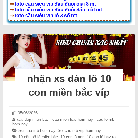
⇒
loto cầu siêu vip đầu đuôi giải 8 mt
⇒
loto cầu siêu vip đầu đuôi đặc biệt mt
⇒
loto cầu siêu vip lô 3 số mt
nhận xs dàn lô 10
con miền bắc víp
Posted
05/08/2026
05/08/2026
on:
Author:
cau dep mien bac - cau mien bac hom nay - cau lo mb
hom nay
Categories:
Soi cầu mb hôm nay
,
Soi cầu mb vip hôm nay
Tags:
10 cặp số lô miền bắc
,
10 con lô gan
,
10 con lô hay ra
,