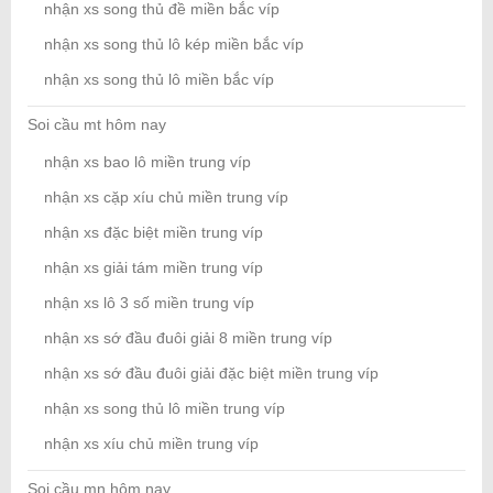
nhận xs song thủ đề miền bắc víp
nhận xs song thủ lô kép miền bắc víp
nhận xs song thủ lô miền bắc víp
Soi cầu mt hôm nay
nhận xs bao lô miền trung víp
nhận xs cặp xíu chủ miền trung víp
nhận xs đặc biệt miền trung víp
nhận xs giải tám miền trung víp
nhận xs lô 3 số miền trung víp
nhận xs sớ đầu đuôi giải 8 miền trung víp
nhận xs sớ đầu đuôi giải đặc biệt miền trung víp
nhận xs song thủ lô miền trung víp
nhận xs xíu chủ miền trung víp
Soi cầu mn hôm nay