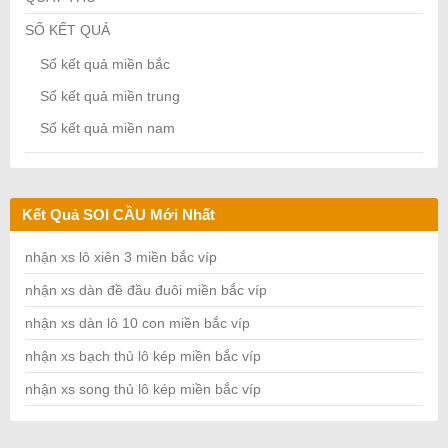
SỐ KẾT QUẢ
Số kết quả miền bắc
Số kết quả miền trung
Số kết quả miền nam
Kết Quả SOI CẦU Mới Nhất
nhận xs lô xiên 3 miền bắc víp
nhận xs dàn đề đầu đuôi miền bắc víp
nhận xs dàn lô 10 con miền bắc víp
nhận xs bạch thủ lô kép miền bắc víp
nhận xs song thủ lô kép miền bắc víp