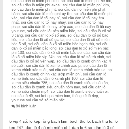
soi cầu dàn lô miễn phí diễn
,
soi cầu dàn lô miễn phí đề mb
,
soi cầu dàn lô miễn phí excel
,
soi cầu dàn lô miễn phí kim
,
soi cầu dàn lô miễn phí mt
,
soi cầu dàn lô miễn phí phát
hành
,
soi cầu dàn lô miễn phí uy tín
,
soi cầu dàn lô miễn phí
xác
,
soi cầu dàn lô tối nay bỉ
,
soi cầu dàn lô tối nay êm
nhất
,
soi cầu dàn lô tối nay nháy
,
soi cầu dàn lô tối nay
phap
,
soi cầu dàn lô tối nay ướp xác
,
soi cầu dàn lô tối nay
youtube
,
soi cầu dàn lô ướp miền bắc
,
soi cầu dàn lô xổ số
3 càng
,
soi cầu dàn lô xổ số âm
,
soi cầu dàn lô xổ số bạc
liêu
,
soi cầu dàn lô xổ số gia lai
,
soi cầu dàn lô xổ số miền
bắc 5 số
,
soi cầu dàn lô xổ số miền bắc bạch thủ
,
soi cầu
dàn lô xổ số miền bắc lòng
,
soi cầu dàn lô xổ số miền bắc
phí 100
,
soi cầu dàn lô xổ số miền bắc soi cầu
,
soi cầu dàn
lô xổ số miền bắc vip 24h
,
soi cầu dàn lô xổ số trà vinh
,
soi
cầu dàn lô xổ số yên wap
,
soi cầu dàn lô xsmb chính xác 4
số cuối
,
soi cầu dàn lô xsmb chính xác pi
,
soi cầu dàn lô
xsmb chính xác suất
,
soi cầu dàn lô xsmb chính xác uc
,
soi
cầu dàn lô xsmb chính xác ướp miễn phí
,
soi cầu dàn lô
xsmb ênh
,
soi cầu dàn lô xsmb phí 100
,
soi cầu dàn lô
xsmb siêu chuẩn 786
,
soi cầu dàn lô xsmb siêu chuẩn ăn
,
soi cầu dàn lô xsmb siêu chuẩn hôm nay
,
soi cầu dàn lô
xsmb siêu chuẩn mp4
,
soi cầu dàn lô xsmb siêu chuẩn ơi
,
soi cầu lô đề
,
soi ket qua mien bac
,
thống kê lô đẹp
,
youtube soi cầu xổ số miền bắc
84 bình luận
ở
nhận
xs
dàn
lo vip 4 số, lô kép rồng bạch kim, bach thu lo, bạch thu lo, lo
lô
kep 247, dàn lô 4 số mb miễn phí, dan lo 6 so, dàn lô 3 số,
10