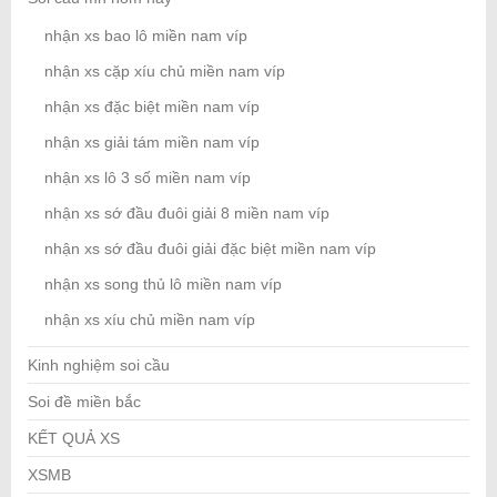
nhận xs bao lô miền nam víp
nhận xs cặp xíu chủ miền nam víp
nhận xs đặc biệt miền nam víp
nhận xs giải tám miền nam víp
nhận xs lô 3 số miền nam víp
nhận xs sớ đầu đuôi giải 8 miền nam víp
nhận xs sớ đầu đuôi giải đặc biệt miền nam víp
nhận xs song thủ lô miền nam víp
nhận xs xíu chủ miền nam víp
Kinh nghiệm soi cầu
Soi đề miền bắc
KẾT QUẢ XS
XSMB