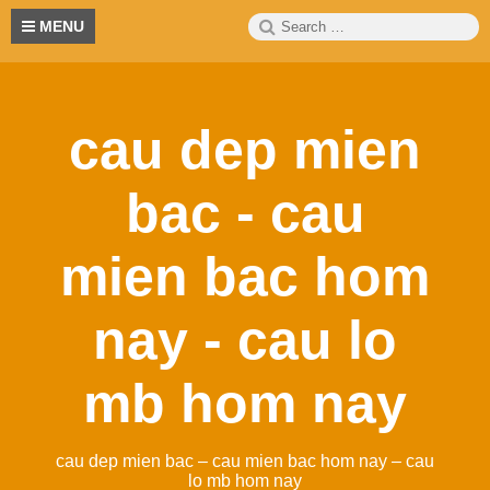
Skip
Search
S
MENU
to
for:
content
cau dep mien
bac - cau
mien bac hom
nay - cau lo
mb hom nay
cau dep mien bac – cau mien bac hom nay – cau
lo mb hom nay