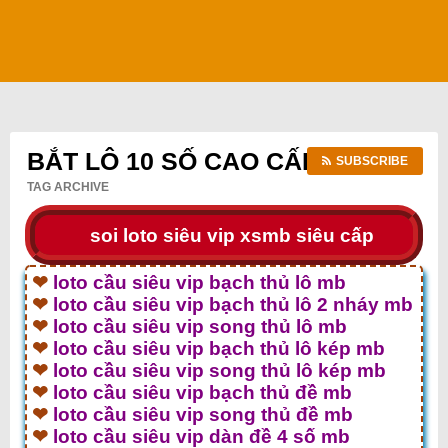
BẮT LÔ 10 SỐ CAO CẤP
SUBSCRIBE
TAG ARCHIVE
soi loto siêu vip xsmb siêu cấp
❤
loto cầu siêu vip bạch thủ lô mb
❤
loto cầu siêu vip bạch thủ lô 2 nháy mb
❤
loto cầu siêu vip song thủ lô mb
❤
loto cầu siêu vip bạch thủ lô kép mb
❤
loto cầu siêu vip song thủ lô kép mb
❤
loto cầu siêu vip bạch thủ đề mb
❤
loto cầu siêu vip song thủ đề mb
❤
loto cầu siêu vip dàn đề 4 số mb