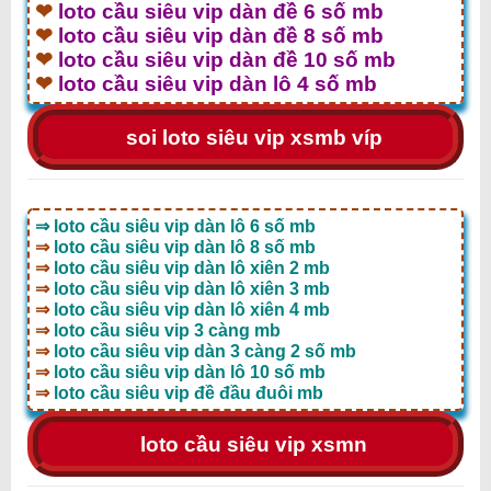
❤
loto cầu siêu vip dàn đề 6 số mb
❤
loto cầu siêu vip dàn đề 8 số mb
❤
loto cầu siêu vip dàn đề 10 số mb
❤
loto cầu siêu vip dàn lô 4 số mb
soi loto siêu vip xsmb víp
⇒
loto cầu siêu vip dàn lô 6 số mb
⇒
loto cầu siêu vip dàn lô 8 số mb
⇒
loto cầu siêu vip dàn lô xiên 2 mb
⇒
loto cầu siêu vip dàn lô xiên 3 mb
⇒
loto cầu siêu vip dàn lô xiên 4 mb
⇒
loto cầu siêu vip 3 càng mb
⇒
loto cầu siêu vip dàn 3 càng 2 số mb
⇒
loto cầu siêu vip dàn lô 10 số mb
⇒
loto cầu siêu vip đề đầu đuôi mb
loto cầu siêu vip xsmn