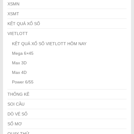
XSMN
XSMT
KẾT QUẢ XỔ SỐ
VIETLOTT
KẾT QUẢ XỔ SỐ VIETLOTT HÔM NAY
Mega 6×45
Max 3D
Max 4D
Power 6/55
THỐNG KÊ
SOI CẦU
DÒ VÉ SỐ
SỔ MƠ
QUAY THỬ