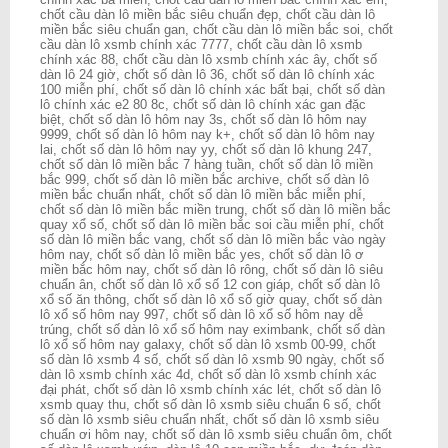
chốt cầu dàn lô miền bắc siêu chuẩn đẹp
,
chốt cầu dàn lô
miền bắc siêu chuẩn gan
,
chốt cầu dàn lô miền bắc soi
,
chốt
cầu dàn lô xsmb chính xác 7777
,
chốt cầu dàn lô xsmb
chính xác 88
,
chốt cầu dàn lô xsmb chính xác ây
,
chốt số
dàn lô 24 giờ
,
chốt số dàn lô 36
,
chốt số dàn lô chính xác
100 miễn phí
,
chốt số dàn lô chính xác bất bại
,
chốt số dàn
lô chính xác e2 80 8c
,
chốt số dàn lô chính xác gan đặc
biệt
,
chốt số dàn lô hôm nay 3s
,
chốt số dàn lô hôm nay
9999
,
chốt số dàn lô hôm nay k+
,
chốt số dàn lô hôm nay
lai
,
chốt số dàn lô hôm nay yy
,
chốt số dàn lô khung 247
,
chốt số dàn lô miền bắc 7 hàng tuần
,
chốt số dàn lô miền
bắc 999
,
chốt số dàn lô miền bắc archive
,
chốt số dàn lô
miền bắc chuẩn nhất
,
chốt số dàn lô miền bắc miễn phí
,
chốt số dàn lô miền bắc miền trung
,
chốt số dàn lô miền bắc
quay xổ số
,
chốt số dàn lô miền bắc soi cầu miễn phí
,
chốt
số dàn lô miền bắc vang
,
chốt số dàn lô miền bắc vào ngày
hôm nay
,
chốt số dàn lô miền bắc yes
,
chốt số dàn lô ơ
miền bắc hôm nay
,
chốt số dàn lô rông
,
chốt số dàn lô siêu
chuẩn ân
,
chốt số dàn lô xổ số 12 con giáp
,
chốt số dàn lô
xổ số ăn thông
,
chốt số dàn lô xổ số giờ quay
,
chốt số dàn
lô xổ số hôm nay 997
,
chốt số dàn lô xổ số hôm nay dễ
trúng
,
chốt số dàn lô xổ số hôm nay eximbank
,
chốt số dàn
lô xổ số hôm nay galaxy
,
chốt số dàn lô xsmb 00-99
,
chốt
số dàn lô xsmb 4 số
,
chốt số dàn lô xsmb 90 ngày
,
chốt số
dàn lô xsmb chính xác 4d
,
chốt số dàn lô xsmb chính xác
đại phát
,
chốt số dàn lô xsmb chính xác lét
,
chốt số dàn lô
xsmb quay thu
,
chốt số dàn lô xsmb siêu chuẩn 6 số
,
chốt
số dàn lô xsmb siêu chuẩn nhất
,
chốt số dàn lô xsmb siêu
chuẩn ơi hôm nay
,
chốt số dàn lô xsmb siêu chuẩn ôm
,
chốt