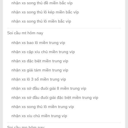
nhận xs song thủ đề miền bắc víp
nhận xs song thủ lô kép miền bắc víp
nhận xs song thủ lô miền bắc víp
Soi cầu mt hôm nay
nhận xs bao lô miền trung víp
nhận xs cặp xíu chủ miền trung víp
nhận xs đặc biệt miền trung víp
nhận xs giải tám miền trung víp
nhận xs lô 3 số miền trung víp
nhận xs sớ đầu đuôi giải 8 miền trung víp
nhận xs sớ đầu đuôi giải đặc biệt miền trung víp
nhận xs song thủ lô miền trung víp
nhận xs xíu chủ miền trung víp
Soi cầu mn hôm nay