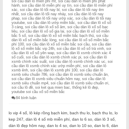
soi cầu dàn lô miễn phí mt
,
soi cầu dàn lô miễn phí phát
hành
,
soi cầu dàn lô miễn phí uy tín
,
soi cầu dàn lô miễn phí
xác
,
soi cầu dàn lô tối nay bỉ
,
soi cầu dàn lô tối nay êm
nhất
,
soi cầu dàn lô tối nay nháy
,
soi cầu dàn lô tối nay
phap
,
soi cầu dàn lô tối nay ướp xác
,
soi cầu dàn lô tối nay
youtube
,
soi cầu dàn lô ướp miền bắc
,
soi cầu dàn lô xổ số
3 càng
,
soi cầu dàn lô xổ số âm
,
soi cầu dàn lô xổ số bạc
liêu
,
soi cầu dàn lô xổ số gia lai
,
soi cầu dàn lô xổ số miền
bắc 5 số
,
soi cầu dàn lô xổ số miền bắc bạch thủ
,
soi cầu
dàn lô xổ số miền bắc lòng
,
soi cầu dàn lô xổ số miền bắc
phí 100
,
soi cầu dàn lô xổ số miền bắc soi cầu
,
soi cầu dàn
lô xổ số miền bắc vip 24h
,
soi cầu dàn lô xổ số trà vinh
,
soi
cầu dàn lô xổ số yên wap
,
soi cầu dàn lô xsmb chính xác 4
số cuối
,
soi cầu dàn lô xsmb chính xác pi
,
soi cầu dàn lô
xsmb chính xác suất
,
soi cầu dàn lô xsmb chính xác uc
,
soi
cầu dàn lô xsmb chính xác ướp miễn phí
,
soi cầu dàn lô
xsmb ênh
,
soi cầu dàn lô xsmb phí 100
,
soi cầu dàn lô
xsmb siêu chuẩn 786
,
soi cầu dàn lô xsmb siêu chuẩn ăn
,
soi cầu dàn lô xsmb siêu chuẩn hôm nay
,
soi cầu dàn lô
xsmb siêu chuẩn mp4
,
soi cầu dàn lô xsmb siêu chuẩn ơi
,
soi cầu lô đề
,
soi ket qua mien bac
,
thống kê lô đẹp
,
youtube soi cầu xổ số miền bắc
84 bình luận
ở
nhận
xs
dàn
lo vip 4 số, lô kép rồng bạch kim, bach thu lo, bạch thu lo, lo
lô
kep 247, dàn lô 4 số mb miễn phí, dan lo 6 so, dàn lô 3 số,
10
con
dàn lô đẹp hôm nay, dan lo 4 so, dan lo 10 so, dan lo 6, dàn
miền