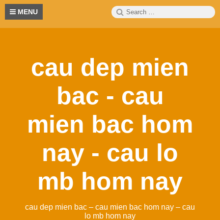
Skip
Search
S
MENU
to
for:
content
cau dep mien
bac - cau
mien bac hom
nay - cau lo
mb hom nay
cau dep mien bac – cau mien bac hom nay – cau
lo mb hom nay