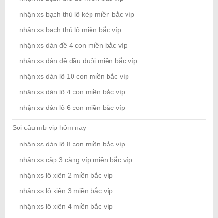
nhận xs bạch thủ lô kép miền bắc víp
nhận xs bạch thủ lô miền bắc víp
nhận xs dàn đề 4 con miền bắc víp
nhận xs dàn đề đầu đuôi miền bắc víp
nhận xs dàn lô 10 con miền bắc víp
nhận xs dàn lô 4 con miền bắc víp
nhận xs dàn lô 6 con miền bắc víp
Soi cầu mb vip hôm nay
nhận xs dàn lô 8 con miền bắc víp
nhận xs cặp 3 càng víp miền bắc víp
nhận xs lô xiên 2 miền bắc víp
nhận xs lô xiên 3 miền bắc víp
nhận xs lô xiên 4 miền bắc víp