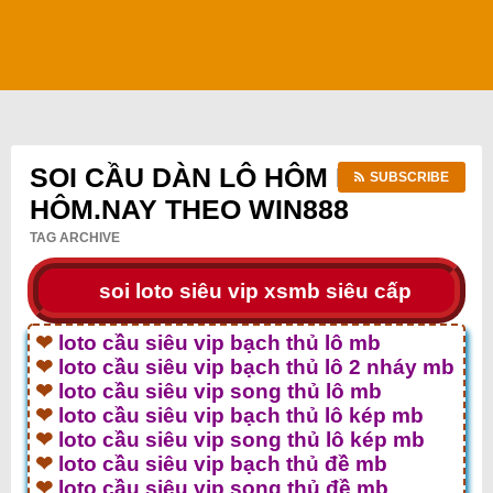
SOI CẦU DÀN LÔ HÔM NAY BẮC
SUBSCRIBE
HÔM.NAY THEO WIN888
TAG ARCHIVE
soi loto siêu vip xsmb siêu cấp
❤
loto cầu siêu vip bạch thủ lô mb
❤
loto cầu siêu vip bạch thủ lô 2 nháy mb
❤
loto cầu siêu vip song thủ lô mb
❤
loto cầu siêu vip bạch thủ lô kép mb
❤
loto cầu siêu vip song thủ lô kép mb
❤
loto cầu siêu vip bạch thủ đề mb
❤
loto cầu siêu vip song thủ đề mb