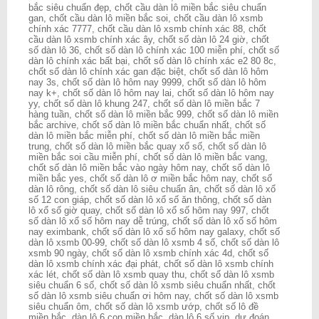
bắc siêu chuẩn đẹp
,
chốt cầu dàn lô miền bắc siêu chuẩn
gan
,
chốt cầu dàn lô miền bắc soi
,
chốt cầu dàn lô xsmb
chính xác 7777
,
chốt cầu dàn lô xsmb chính xác 88
,
chốt
cầu dàn lô xsmb chính xác ây
,
chốt số dàn lô 24 giờ
,
chốt
số dàn lô 36
,
chốt số dàn lô chính xác 100 miễn phí
,
chốt số
dàn lô chính xác bất bại
,
chốt số dàn lô chính xác e2 80 8c
,
chốt số dàn lô chính xác gan đặc biệt
,
chốt số dàn lô hôm
nay 3s
,
chốt số dàn lô hôm nay 9999
,
chốt số dàn lô hôm
nay k+
,
chốt số dàn lô hôm nay lai
,
chốt số dàn lô hôm nay
yy
,
chốt số dàn lô khung 247
,
chốt số dàn lô miền bắc 7
hàng tuần
,
chốt số dàn lô miền bắc 999
,
chốt số dàn lô miền
bắc archive
,
chốt số dàn lô miền bắc chuẩn nhất
,
chốt số
dàn lô miền bắc miễn phí
,
chốt số dàn lô miền bắc miền
trung
,
chốt số dàn lô miền bắc quay xổ số
,
chốt số dàn lô
miền bắc soi cầu miễn phí
,
chốt số dàn lô miền bắc vang
,
chốt số dàn lô miền bắc vào ngày hôm nay
,
chốt số dàn lô
miền bắc yes
,
chốt số dàn lô ơ miền bắc hôm nay
,
chốt số
dàn lô rông
,
chốt số dàn lô siêu chuẩn ân
,
chốt số dàn lô xổ
số 12 con giáp
,
chốt số dàn lô xổ số ăn thông
,
chốt số dàn
lô xổ số giờ quay
,
chốt số dàn lô xổ số hôm nay 997
,
chốt
số dàn lô xổ số hôm nay dễ trúng
,
chốt số dàn lô xổ số hôm
nay eximbank
,
chốt số dàn lô xổ số hôm nay galaxy
,
chốt số
dàn lô xsmb 00-99
,
chốt số dàn lô xsmb 4 số
,
chốt số dàn lô
xsmb 90 ngày
,
chốt số dàn lô xsmb chính xác 4d
,
chốt số
dàn lô xsmb chính xác đại phát
,
chốt số dàn lô xsmb chính
xác lét
,
chốt số dàn lô xsmb quay thu
,
chốt số dàn lô xsmb
siêu chuẩn 6 số
,
chốt số dàn lô xsmb siêu chuẩn nhất
,
chốt
số dàn lô xsmb siêu chuẩn ơi hôm nay
,
chốt số dàn lô xsmb
siêu chuẩn ôm
,
chốt số dàn lô xsmb ướp
,
chốt số lô đề
miền bắc
,
dàn lô 6 con miền bắc
,
dàn lô 6 số vip
,
dự đoán