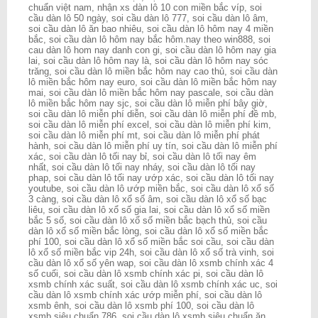
chuẩn việt nam
,
nhận xs dàn lô 10 con miền bắc víp
,
soi
cầu dàn lô 50 ngày
,
soi cầu dàn lô 777
,
soi cầu dàn lô âm
,
soi cầu dàn lô ăn bao nhiêu
,
soi cầu dàn lô hôm nay 4 miền
bắc
,
soi cầu dàn lô hôm nay bắc hôm.nay theo win888
,
soi
cau dàn lô hom nay danh con gi
,
soi cầu dàn lô hôm nay gia
lai
,
soi cầu dàn lô hôm nay là
,
soi cầu dàn lô hôm nay sóc
trăng
,
soi cầu dàn lô miền bắc hôm nay cao thủ
,
soi cầu dàn
lô miền bắc hôm nay euro
,
soi cầu dàn lô miền bắc hôm nay
mai
,
soi cầu dàn lô miền bắc hôm nay pascale
,
soi cầu dàn
lô miền bắc hôm nay sjc
,
soi cầu dàn lô miễn phí bây giờ
,
soi cầu dàn lô miễn phí diễn
,
soi cầu dàn lô miễn phí đề mb
,
soi cầu dàn lô miễn phí excel
,
soi cầu dàn lô miễn phí kim
,
soi cầu dàn lô miễn phí mt
,
soi cầu dàn lô miễn phí phát
hành
,
soi cầu dàn lô miễn phí uy tín
,
soi cầu dàn lô miễn phí
xác
,
soi cầu dàn lô tối nay bỉ
,
soi cầu dàn lô tối nay êm
nhất
,
soi cầu dàn lô tối nay nháy
,
soi cầu dàn lô tối nay
phap
,
soi cầu dàn lô tối nay ướp xác
,
soi cầu dàn lô tối nay
youtube
,
soi cầu dàn lô ướp miền bắc
,
soi cầu dàn lô xổ số
3 càng
,
soi cầu dàn lô xổ số âm
,
soi cầu dàn lô xổ số bạc
liêu
,
soi cầu dàn lô xổ số gia lai
,
soi cầu dàn lô xổ số miền
bắc 5 số
,
soi cầu dàn lô xổ số miền bắc bạch thủ
,
soi cầu
dàn lô xổ số miền bắc lòng
,
soi cầu dàn lô xổ số miền bắc
phí 100
,
soi cầu dàn lô xổ số miền bắc soi cầu
,
soi cầu dàn
lô xổ số miền bắc vip 24h
,
soi cầu dàn lô xổ số trà vinh
,
soi
cầu dàn lô xổ số yên wap
,
soi cầu dàn lô xsmb chính xác 4
số cuối
,
soi cầu dàn lô xsmb chính xác pi
,
soi cầu dàn lô
xsmb chính xác suất
,
soi cầu dàn lô xsmb chính xác uc
,
soi
cầu dàn lô xsmb chính xác ướp miễn phí
,
soi cầu dàn lô
xsmb ênh
,
soi cầu dàn lô xsmb phí 100
,
soi cầu dàn lô
xsmb siêu chuẩn 786
,
soi cầu dàn lô xsmb siêu chuẩn ăn
,