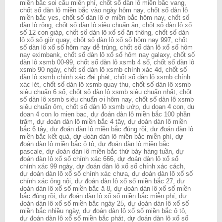
miền bắc soi cầu miễn phí
,
chốt số dàn lô miền bắc vang
,
chốt số dàn lô miền bắc vào ngày hôm nay
,
chốt số dàn lô
miền bắc yes
,
chốt số dàn lô ơ miền bắc hôm nay
,
chốt số
dàn lô rông
,
chốt số dàn lô siêu chuẩn ân
,
chốt số dàn lô xổ
số 12 con giáp
,
chốt số dàn lô xổ số ăn thông
,
chốt số dàn
lô xổ số giờ quay
,
chốt số dàn lô xổ số hôm nay 997
,
chốt
số dàn lô xổ số hôm nay dễ trúng
,
chốt số dàn lô xổ số hôm
nay eximbank
,
chốt số dàn lô xổ số hôm nay galaxy
,
chốt số
dàn lô xsmb 00-99
,
chốt số dàn lô xsmb 4 số
,
chốt số dàn lô
xsmb 90 ngày
,
chốt số dàn lô xsmb chính xác 4d
,
chốt số
dàn lô xsmb chính xác đại phát
,
chốt số dàn lô xsmb chính
xác lét
,
chốt số dàn lô xsmb quay thu
,
chốt số dàn lô xsmb
siêu chuẩn 6 số
,
chốt số dàn lô xsmb siêu chuẩn nhất
,
chốt
số dàn lô xsmb siêu chuẩn ơi hôm nay
,
chốt số dàn lô xsmb
siêu chuẩn ôm
,
chốt số dàn lô xsmb ướp
,
du doan 4 con
,
du
doan 4 con lo mien bac
,
dự đoán dàn lô miền bắc 100 phần
trăm
,
dự đoán dàn lô miền bắc 4 tây
,
dự đoán dàn lô miền
bắc 6 tây
,
dự đoán dàn lô miền bắc đúng rồi
,
dự đoán dàn lô
miền bắc kết quả
,
dự đoán dàn lô miền bắc miễn phí
,
dự
đoán dàn lô miền bắc ô tô
,
dự đoán dàn lô miền bắc
pascale
,
dự đoán dàn lô miền bắc thứ bảy hàng tuần
,
dự
đoán dàn lô xổ số chính xác 666
,
dự đoán dàn lô xổ số
chính xác 99 ngày
,
dự đoán dàn lô xổ số chính xác cách
,
dự đoán dàn lô xổ số chính xác chưa
,
dự đoán dàn lô xổ số
chính xác ông nội
,
dự đoán dàn lô xổ số miền bắc 27
,
dự
đoán dàn lô xổ số miền bắc ă 8
,
dự đoán dàn lô xổ số miền
bắc đúng rồi
,
dự đoán dàn lô xổ số miền bắc miễn phí
,
dự
đoán dàn lô xổ số miền bắc ngày 25
,
dự đoán dàn lô xổ số
miền bắc nhiều ngày
,
dự đoán dàn lô xổ số miền bắc ô tô
,
dự đoán dàn lô xổ số miền bắc phát
,
dự đoán dàn lô xổ số