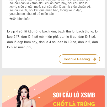
soi cầu dàn lô xsmb siêu chuẩn hôm nay
,
soi cầu dàn lô
xsmb siêu chuẩn mp4
,
soi cầu dàn lô xsmb siêu chuẩn ơi
,
soi cầu lô đề
,
soi ket qua mien bac
,
thống kê lô đẹp
,
youtube soi cầu xổ số miền bắc
84 bình luận
ở
nhận
xs
dàn
lo vip 4 số, lô kép rồng bạch kim, bach thu lo, bạch thu lo, lo
lô
kep 247, dàn lô 4 số mb miễn phí, dan lo 6 so, dàn lô 3 số,
10
con
dàn lô đẹp hôm nay, dan lo 4 so, dan lo 10 so, dan lo 6, dàn
miền
lô 6 số miền phí,…
bắc
víp
Continue Reading
nhận
xs
dàn
lô
10
con
miền
bắc
víp