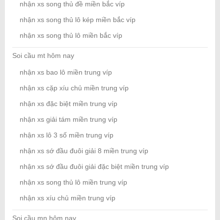
nhận xs song thủ đề miền bắc víp
nhận xs song thủ lô kép miền bắc víp
nhận xs song thủ lô miền bắc víp
Soi cầu mt hôm nay
nhận xs bao lô miền trung víp
nhận xs cặp xíu chủ miền trung víp
nhận xs đặc biệt miền trung víp
nhận xs giải tám miền trung víp
nhận xs lô 3 số miền trung víp
nhận xs sớ đầu đuôi giải 8 miền trung víp
nhận xs sớ đầu đuôi giải đặc biệt miền trung víp
nhận xs song thủ lô miền trung víp
nhận xs xíu chủ miền trung víp
Soi cầu mn hôm nay