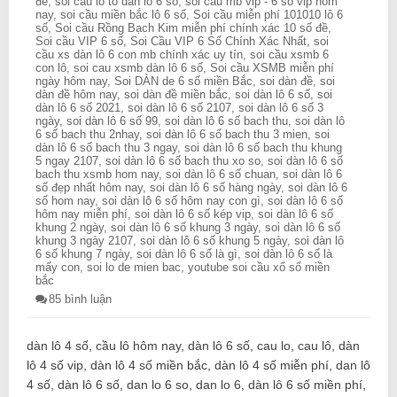
đề
,
soi cầu lô tô dàn lô 6 số
,
soi cau mb vip - 6 số vip hôm
nay
,
soi cầu miền bắc lô 6 số
,
Soi cầu miễn phí 101010 lô 6
số
,
Soi cầu Rồng Bạch Kim miễn phí chính xác 10 số đề
,
Soi cầu VIP 6 số
,
Soi Cầu VIP 6 Số Chính Xác Nhất
,
soi
cầu xs dàn lô 6 con mb chính xác uy tín
,
soi cầu xsmb 6
con lô
,
soi cau xsmb dàn lô 6 số
,
Soi cầu XSMB miễn phí
ngày hôm nay
,
Soi DÀN de 6 số miền Bắc
,
soi dàn đề
,
soi
dàn đề hôm nay
,
soi dàn đề miền bắc
,
soi dàn lô 6 số
,
soi
dàn lô 6 số 2021
,
soi dàn lô 6 số 2107
,
soi dàn lô 6 số 3
ngày
,
soi dàn lô 6 số 99
,
soi dàn lô 6 số bach thu
,
soi dàn lô
6 số bach thu 2nhay
,
soi dàn lô 6 số bach thu 3 mien
,
soi
dàn lô 6 số bach thu 3 ngay
,
soi dàn lô 6 số bach thu khung
5 ngay 2107
,
soi dàn lô 6 số bach thu xo so
,
soi dàn lô 6 số
bach thu xsmb hom nay
,
soi dàn lô 6 số chuan
,
soi dàn lô 6
số đẹp nhất hôm nay
,
soi dàn lô 6 số hàng ngày
,
soi dàn lô 6
số hom nay
,
soi dàn lô 6 số hôm nay con gì
,
soi dàn lô 6 số
hôm nay miễn phí
,
soi dàn lô 6 số kép vip
,
soi dàn lô 6 số
khung 2 ngày
,
soi dàn lô 6 số khung 3 ngày
,
soi dàn lô 6 số
khung 3 ngày 2107
,
soi dàn lô 6 số khung 5 ngày
,
soi dàn lô
6 số khung 7 ngày
,
soi dàn lô 6 số là gì
,
soi dàn lô 6 số là
mấy con
,
soi lo de mien bac
,
youtube soi cầu xổ số miền
bắc
85 bình luận
ở
nhận
xs
dàn
dàn lô 4 số, cầu lô hôm nay, dàn lô 6 số, cau lo, cau lô, dàn
lô
lô 4 số vip, dàn lô 4 số miền bắc, dàn lô 4 số miễn phí, dan lô
6
con
4 số, dàn lô 6 số, dan lo 6 so, dan lo 6, dàn lô 6 số miền phí,
miền