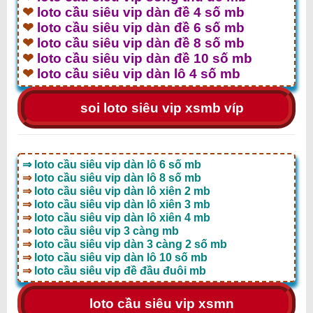
❤
loto cầu siêu vip dàn đề 4 số mb
❤
loto cầu siêu vip dàn đề 6 số mb
❤
loto cầu siêu vip dàn đề 8 số mb
❤
loto cầu siêu vip dàn đề 10 số mb
❤
loto cầu siêu vip dàn lô 4 số mb
soi loto siêu vip xsmb víp
⇒
loto cầu siêu vip dàn lô 6 số mb
⇒
loto cầu siêu vip dàn lô 8 số mb
⇒
loto cầu siêu vip dàn lô xiên 2 mb
⇒
loto cầu siêu vip dàn lô xiên 3 mb
⇒
loto cầu siêu vip dàn lô xiên 4 mb
⇒
loto cầu siêu vip 3 càng mb
⇒
loto cầu siêu vip dàn 3 càng 2 số mb
⇒
loto cầu siêu vip dàn lô 10 số mb
⇒
loto cầu siêu vip đề đầu đuôi mb
loto cầu siêu vip xsmn